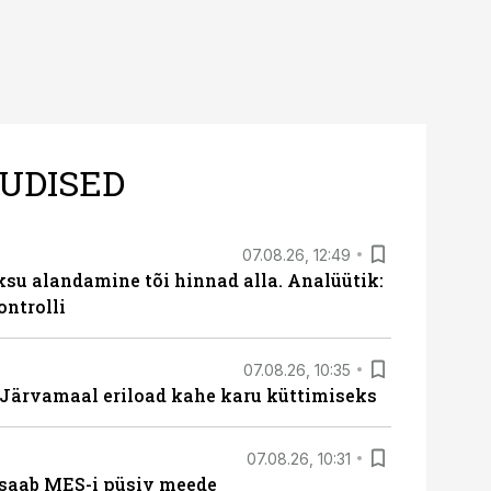
UDISED
07.08.26, 12:49
ksu alandamine tõi hinnad alla. Analüütik:
ontrolli
07.08.26, 10:35
ärvamaal eriload kahe karu küttimiseks
07.08.26, 10:31
saab MES-i püsiv meede