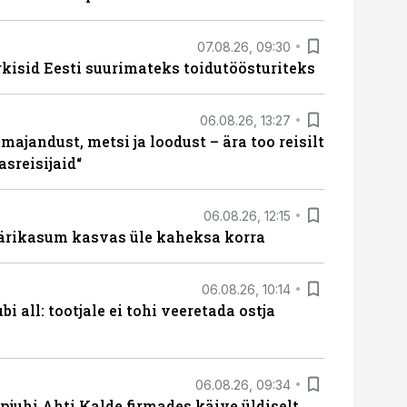
07.08.26, 09:30
rkisid Eesti suurimateks toidutöösturiteks
06.08.26, 13:27
majandust, metsi ja loodust – ära too reisilt
sreisijaid“
06.08.26, 12:15
ärikasum kasvas üle kaheksa korra
06.08.26, 10:14
i all: tootjale ei tohi veeretada ostja
06.08.26, 09:34
pjuhi Ahti Kalde firmades käive üldiselt