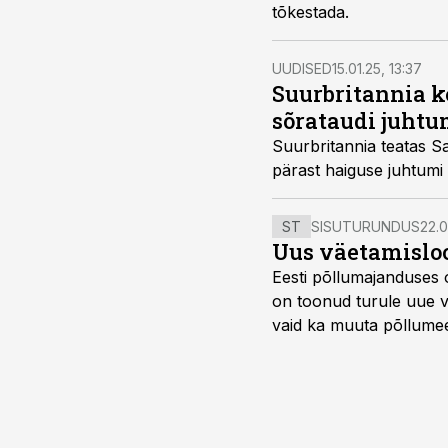
tõkestada.
UUDISED
15.01.25, 13:37
Suurbritannia ke
sõrataudi juhtu
Suurbritannia teatas Sak
pärast haiguse juhtumi 
ST
SISUTURUNDUS
22.0
Uus väetamisloo
Eesti põllumajanduses 
on toonud turule uue v
vaid ka muuta põllumees