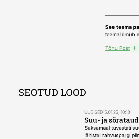
See teema pa
teemal ilmub m
Tõnu Post
SEOTUD LOOD
UUDISED
15.01.25, 10:13
Suu- ja sõrataud
Saksamaal tuvastati suu
lähistel rahvuspargi p