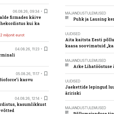
06.08.26, 09:34
MAJANDUSTULEMUSED
alde firmades käive
Puhk ja Lausing ke
ahekordistus kui ka
UUDISED
 miljonit eurot
Aita kaitsta Eesti põllu
kaasa soovimatuid „kaa
04.08.26, 11:23
rminali
MAJANDUSTULEMUSED
Arke Lihatööstuse 
05.08.26, 11:17
ioforce’i kasvu
UUDISED
Jaekettide lepingud luub
äririski
04.08.26, 12:14
rdistus, kasumlikkust
MAJANDUSTULEMUSED
evõtted
Põllumajanduse tip