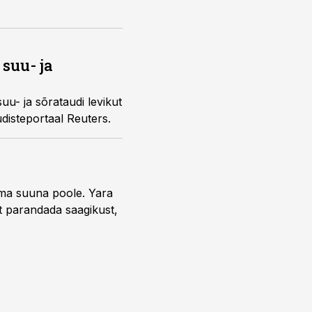
suu- ja
suu- ja sõrataudi levikut
udisteportaal Reuters.
uma suuna poole. Yara
t parandada saagikust,