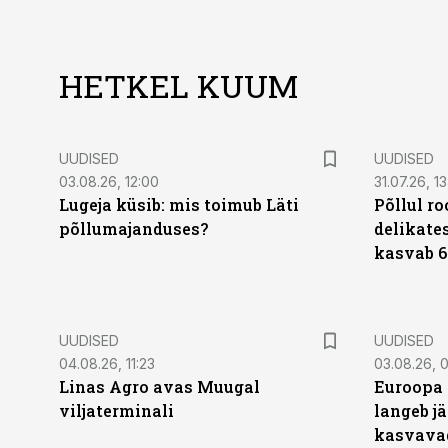
HETKEL KUUM
UUDISED
UUDISED
03.08.26, 12:00
31.07.26, 13
Lugeja küsib: mis toimub Läti
Põllul r
põllumajanduses?
delikates
kasvab 6
UUDISED
UUDISED
04.08.26, 11:23
03.08.26, 0
Linas Agro avas Muugal
Euroopa 
viljaterminali
langeb jä
kasvava