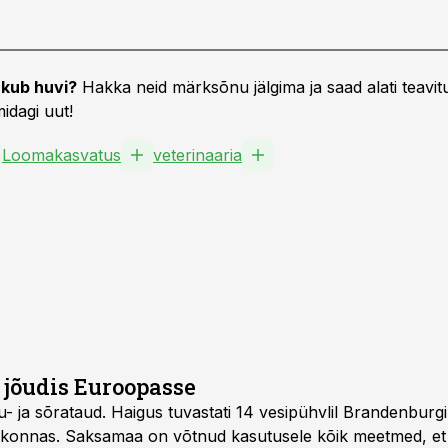
kub huvi?
Hakka neid märksõnu jälgima ja saad alati teavitu
idagi uut!
Loomakasvatus
veterinaaria
 jõudis Euroopasse
- ja sõrataud. Haigus tuvastati 14 vesipühvlil Brandenburgi l
iirkonnas. Saksamaa on võtnud kasutusele kõik meetmed, et 