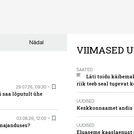
Nädal
VIIMASED U
SAATED
Läti toidu käibema
riik teeb seal tugevat k
29.07.26, 09:30
 saa lõputult ühe
UUDISED
Keskkonnaamet andis J
03.08.26, 12:00
umajanduses?
UUDISED
Eluaseme kaaslaenust 