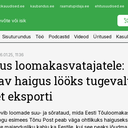
tikauudised.ee
kaubandus.ee
raamatupidaja.ee
ehitusuudised.ee
Infopank
Radar
Sisuturundus
Töö
Podcastid
Videod
Üritused
Kasul
16.01.25, 11:36
us loomakasvatajatele:
v haigus lööks tugeval
et eksporti
vib loomade suu- ja sõrataud, mida Eesti Tõuloomaka
gu esimees Tõnu Post peab väga ohtlikuks haiguseks:
re majandusliku kahju ka Eestile, kui see peaks jõudma