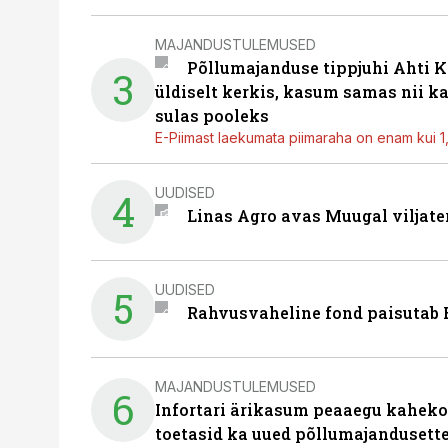
MAJANDUSTULEMUSED
Põllumajanduse tippjuhi Ahti K
3
üldiselt kerkis, kasum samas nii k
sulas pooleks
E-Piimast laekumata piimaraha on enam kui 1,2
UUDISED
4
Linas Agro avas Muugal viljate
UUDISED
5
Rahvusvaheline fond paisutab B
MAJANDUSTULEMUSED
6
Infortari ärikasum peaaegu kaheko
toetasid ka uued põllumajandusett