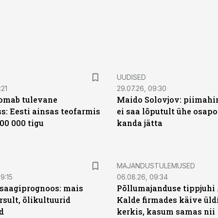
UUDISED
:21
29.07.26, 09:30
oomab tulevane
Maido Solovjov: piimahi
s: Eesti ainsas teofarmis
ei saa lõputult ühe osapo
00 000 tigu
kanda jätta
MAJANDUSTULEMUSED
9:15
06.08.26, 09:34
saagiprognoos: mais
Põllumajanduse tippjuhi
rsult, õlikultuurid
Kalde firmades käive üld
d
kerkis, kasum samas nii