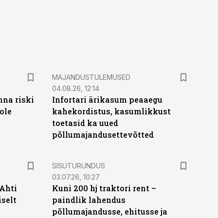
MAJANDUSTULEMUSED
04.08.26, 12:14
nna riski
Infortari ärikasum peaaegu
ole
kahekordistus, kasumlikkust
toetasid ka uued
põllumajandusettevõtted
ST
SISUTURUNDUS
03.07.26, 10:27
 Ahti
Kuni 200 hj traktori rent –
iselt
paindlik lahendus
põllumajandusse, ehitusse ja