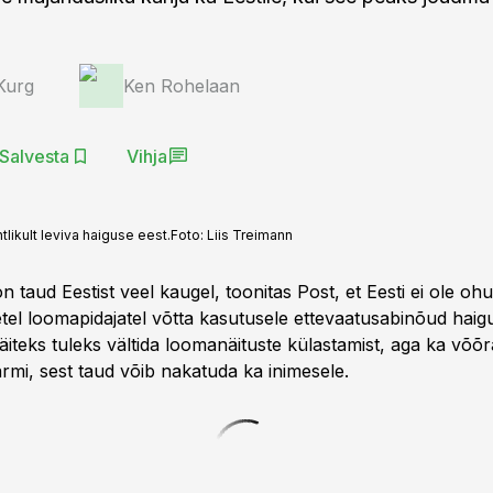
 Kurg
Ken Rohelaan
Salvesta
Vihja
likult leviva haiguse eest.
Foto:
Liis Treimann
n taud Eestist veel kaugel, toonitas Post, et Eesti ei ole ohu
etel loomapidajatel võtta kasutusele ettevaatusabinõud haig
äiteks tuleks vältida loomanäituste külastamist, aga ka võõr
rmi, sest taud võib nakatuda ka inimesele.