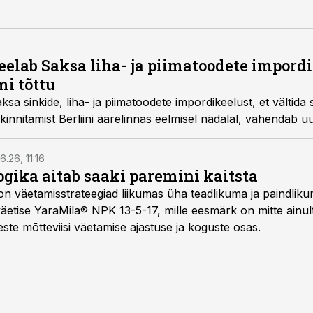
elab Saksa liha- ja piimatoodete impordi 
mi tõttu
sa sinkide, liha- ja piimatoodete impordikeelust, et vältida 
kinnitamist Berliini äärelinnas eelmisel nädalal, vahendab u
6.26, 11:16
gika aitab saaki paremini kaitsta
on väetamisstrateegiad liikumas üha teadlikuma ja paindlik
äetise YaraMila® NPK 13-5-17, mille eesmärk on mitte ainul
te mõtteviisi väetamise ajastuse ja koguste osas.