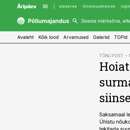
aripaev.ee
tööstusuudised.ee
logis
kaubandus.ee
imelineajalugu.ee
kinnisvarauudised.ee
imelineteadus.ee
Avaleht
Kõik lood
Arvamused
Galeriid
TOPid
cebook
TÕNU POST
Hoiat
Twitter)
kedIn
surma
ail
siins
k
Saksamaal le
Ühistu nõuko
tekitada suu