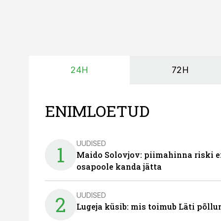
24H
72H
ENIMLOETUD
UUDISED
1
Maido Solovjov: piimahinna riski ei
osapoole kanda jätta
UUDISED
2
Lugeja küsib: mis toimub Läti põll