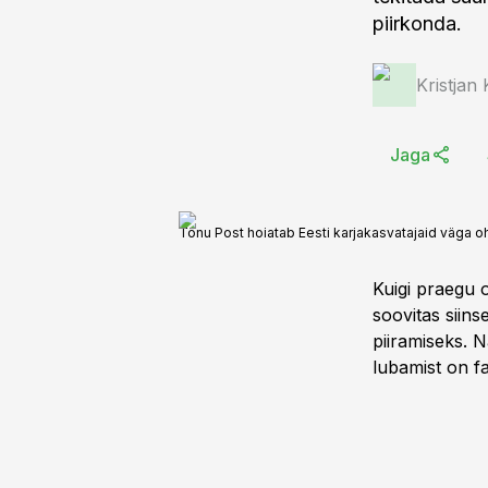
piirkonda.
Kristjan
Jaga
Tõnu Post hoiatab Eesti karjakasvatajaid väga oht
Kuigi praegu o
soovitas siins
piiramiseks. N
lubamist on fa