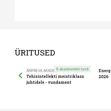
ÜRITUSED
8 akadeemilist tundi
Energ
ÄRIPÄEVA AKADEEMIA
Tehisintellekti meistriklass
2026
juhtidele - vundament