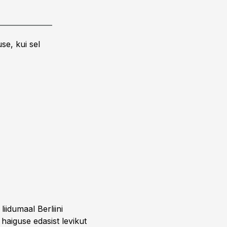
se, kui sel
iidumaal Berliini
haiguse edasist levikut