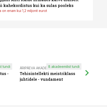
i kahekordistus kui ka sulas pooleks
 on enam kui 1,2 miljonit eurot
t tundi
8 akadeemilist tundi
ÄRIPÄEVA AKADEEMIA
IT KOOLIT
tus -
Tehisintellekti meistriklass
Muutuste
juhtidele - vundament
praktilis