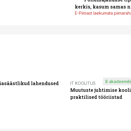
kerkis, kasum samas ni
E-Piimast laekumata piimaraha
8 akadeemilis
iasäästlikud lahendused
IT KOOLITUS
Muutuste juhtimise kooli
praktilised tööriistad