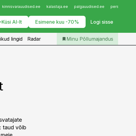
Iseteenindus
kinnisvarauudised.ee
kalastaja.ee
palgauudised.ee
personaliuudi
Telli Põllumajandus
Küsi AI-lt
Esimene kuu -70%
Logi sisse
ikud lingid
Radar
Minu Põllumajandus
t
svatajate
 taud võib
 meie