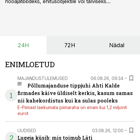
hooajatöödeks, ehitusobjektile või talviseks
lumetõrjeks. Renditraktor kuni 200 hj aitab katta
hooajalisi töötippe, ootamatuid lisatöid või asendada
ajutiselt rivist välja langenud tehnikat, ja seda ilma suuri
investeeringuid tegemata. Baltic Agro masinarent tagab
vajaliku traktori ja lisavarustuse just siis, kui töömaht
24H
72H
Nädal
on suurim ning iga töötund on oluline.
ENIMLOETUD
MAJANDUSTULEMUSED
06.08.26, 09:34
Põllumajanduse tippjuhi Ahti Kalde
firmades käive üldiselt kerkis, kasum samas
1
nii kahekordistus kui ka sulas pooleks
E-Piimast laekumata piimaraha on enam kui 1,2 miljonit
eurot
UUDISED
03.08.26, 12:00
2
Lugeja küsib: mis toimub Läti