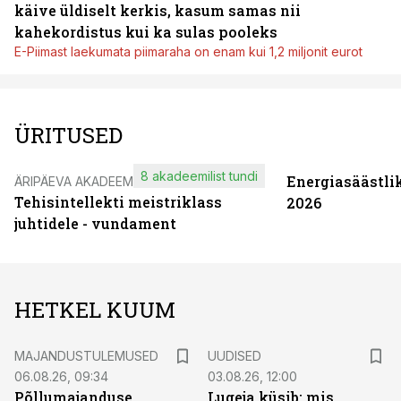
käive üldiselt kerkis, kasum samas nii
kahekordistus kui ka sulas pooleks
E-Piimast laekumata piimaraha on enam kui 1,2 miljonit eurot
ÜRITUSED
8 akadeemilist tundi
Energiasäästli
ÄRIPÄEVA AKADEEMIA
Tehisintellekti meistriklass
2026
juhtidele - vundament
HETKEL KUUM
MAJANDUSTULEMUSED
UUDISED
06.08.26, 09:34
03.08.26, 12:00
Põllumajanduse
Lugeja küsib: mis