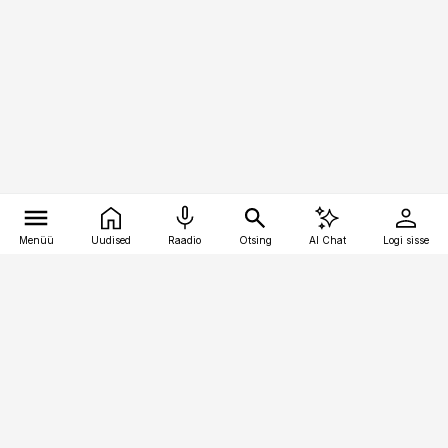
Menüü
Uudised
Raadio
Otsing
AI Chat
Logi sisse
Vana-Lõuna 39/1, 19094 Tallinn
(+372) 667 0111
pollumajandus@pollumajandus.ee
Telli
Reklaam