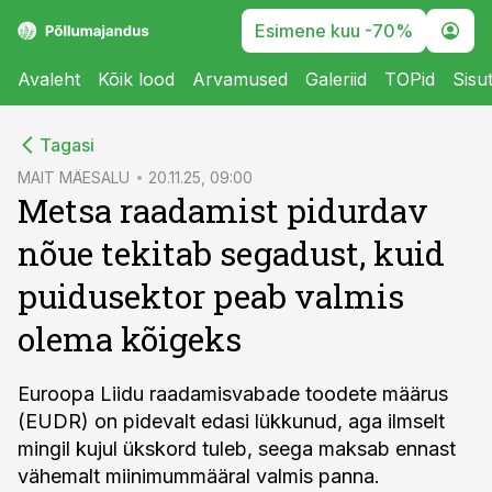
Esimene kuu -70%
Avaleht
Kõik lood
Arvamused
Galeriid
TOPid
Sisu
cebook
Tagasi
Twitter)
MAIT MÄESALU
20.11.25, 09:00
Metsa raadamist pidurdav
kedIn
nõue tekitab segadust, kuid
ail
puidusektor peab valmis
k
olema kõigeks
Euroopa Liidu raadamisvabade toodete määrus
(EUDR) on pidevalt edasi lükkunud, aga ilmselt
mingil kujul ükskord tuleb, seega maksab ennast
vähemalt miinimummääral valmis panna.