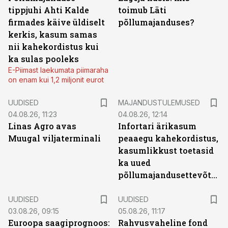
tippjuhi Ahti Kalde
toimub Läti
firmades käive üldiselt
põllumajanduses?
kerkis, kasum samas
nii kahekordistus kui
ka sulas pooleks
E-Piimast laekumata piimaraha
on enam kui 1,2 miljonit eurot
UUDISED
MAJANDUSTULEMUSED
04.08.26, 11:23
04.08.26, 12:14
Linas Agro avas
Infortari ärikasum
Muugal viljaterminali
peaaegu kahekordistus,
kasumlikkust toetasid
ka uued
põllumajandusettevõtted
UUDISED
UUDISED
03.08.26, 09:15
05.08.26, 11:17
Euroopa saagiprognoos:
Rahvusvaheline fond