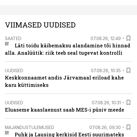
VIIMASED UUDISED
SAATED
07.08.26, 12:49
Läti toidu käibemaksu alandamine tõi hinnad
alla. Analüütik: riik teeb seal tugevat kontrolli
UUDISED
07.08.26, 10:35
Keskkonnaamet andis Järvamaal eriload kahe
karu küttimiseks
UUDISED
07.08.26, 10:31
Eluaseme kaaslaenust saab MES-i püsiv meede
MAJANDUSTULEMUSED
07.08.26, 09:30
Puhk ja Lausing kerkisid Eesti suurimateks