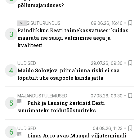
põllumajanduses?
SISUTURUNDUS
09.06.26, 16:46
ST
Paindlikkus Eesti taimekasvatuses: kuidas
3
määrata ise saagi valmimise aega ja
kvaliteeti
UUDISED
29.07.26, 09:30
4
Maido Solovjov: piimahinna riski ei saa
lõputult ühe osapoole kanda jätta
MAJANDUSTULEMUSED
07.08.26, 09:30
5
Puhk ja Lausing kerkisid Eesti
suurimateks toidutöösturiteks
UUDISED
04.08.26, 11:23
6
Linas Agro avas Muugal viljaterminali