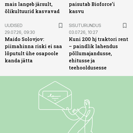
mais langeb järsult,
paisutab Bioforce’i
õlikultuurid kasvavad
kasvu
ST
UUDISED
SISUTURUNDUS
29.07.26, 09:30
03.07.26, 10:27
Maido Solovjov:
Kuni 200 hj traktori rent
piimahinna riski ei saa
– paindlik lahendus
lõputult ühe osapoole
põllumajandusse,
kanda jätta
ehitusse ja
teehooldusesse