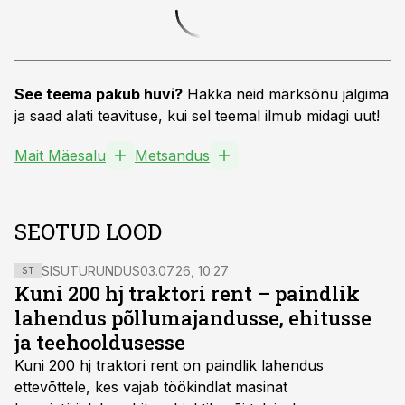
See teema pakub huvi?
Hakka neid märksõnu jälgima
ja saad alati teavituse, kui sel teemal ilmub midagi uut!
Mait Mäesalu
Metsandus
SEOTUD LOOD
SISUTURUNDUS
03.07.26, 10:27
ST
Kuni 200 hj traktori rent – paindlik
lahendus põllumajandusse, ehitusse
ja teehooldusesse
Kuni 200 hj traktori rent
on paindlik lahendus
ettevõttele, kes vajab töökindlat masinat