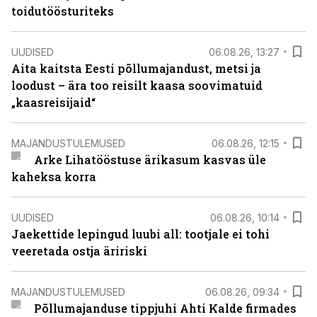
toidutöösturiteks
UUDISED
06.08.26, 13:27
Aita kaitsta Eesti põllumajandust, metsi ja
loodust – ära too reisilt kaasa soovimatuid
„kaasreisijaid“
MAJANDUSTULEMUSED
06.08.26, 12:15
Arke Lihatööstuse ärikasum kasvas üle
kaheksa korra
UUDISED
06.08.26, 10:14
Jaekettide lepingud luubi all: tootjale ei tohi
veeretada ostja äririski
MAJANDUSTULEMUSED
06.08.26, 09:34
Põllumajanduse tippjuhi Ahti Kalde firmades