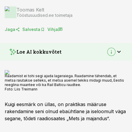
Toomas Kelt
Tööstusuudised.ee toimetaja
Jaga
Salvesta
Vihja
Loe AI kokkuvõtet
Raadamist ei tohi segi ajada lageraiega. Raadamine tähendab, et
metsa raiutakse selleks, et metsa asemel tekiks midagi muud, Eestis
reeglina maantee või ka Rail Balticu raudtee.
Foto:
Liis Treimann
Kuigi eesmärk on üllas, on praktikas määruse
rakendamine seni olnud ebaühtlane ja iseloomult väga
segane, tõdeti raadiosaates „Mets ja majandus“.