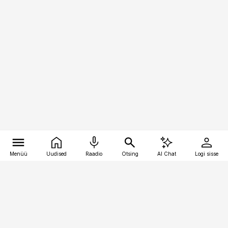
Menüü
Uudised
Raadio
Otsing
AI Chat
Logi sisse
Vana-Lõuna 39/1, 19094 Tallinn
(+372) 667 0111