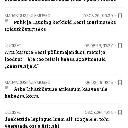
MAJANDUSTULEMUSED
07.08.26, 09:30
Puhk ja Lausing kerkisid Eesti suurimateks
toidutöösturiteks
UUDISED
06.08.26, 13:27
Aita kaitsta Eesti põllumajandust, metsi ja
loodust – ära too reisilt kaasa soovimatuid
„kaasreisijaid“
MAJANDUSTULEMUSED
06.08.26, 12:15
Arke Lihatööstuse ärikasum kasvas üle
kaheksa korra
UUDISED
06.08.26, 10:14
Jaekettide lepingud luubi all: tootjale ei tohi
veeretada ostja äririski