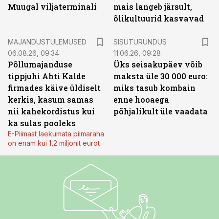
Muugal viljaterminali
mais langeb järsult,
õlikultuurid kasvavad
ST
MAJANDUSTULEMUSED
SISUTURUNDUS
06.08.26, 09:34
11.06.26, 09:28
Põllumajanduse
Üks seisakupäev võib
tippjuhi Ahti Kalde
maksta üle 30 000 euro:
firmades käive üldiselt
miks tasub kombain
kerkis, kasum samas
enne hooaega
nii kahekordistus kui
põhjalikult üle vaadata
ka sulas pooleks
E-Piimast laekumata piimaraha
on enam kui 1,2 miljonit eurot