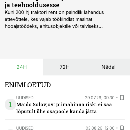
40% osakaalu.
ja teehooldusesse
Kuni 200 hj traktori rent
on paindlik lahendus
ettevõttele, kes vajab töökindlat masinat
hooajatöödeks, ehitusobjektile või talviseks
lumetõrjeks. Renditraktor kuni 200 hj aitab katta
hooajalisi töötippe, ootamatuid lisatöid või asendada
ajutiselt rivist välja langenud tehnikat, ja seda ilma suuri
investeeringuid tegemata. Baltic Agro masinarent tagab
vajaliku traktori ja lisavarustuse just siis, kui töömaht
24H
72H
Nädal
on suurim ning iga töötund on oluline.
ENIMLOETUD
UUDISED
29.07.26, 09:30
1
Maido Solovjov: piimahinna riski ei saa
lõputult ühe osapoole kanda jätta
UUDISED
03.08.26, 12:00