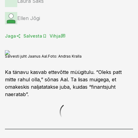
Laura Saks
Ellen Jõgi
Jaga
Salvesta
Vihja
Salvesti juht Jaanus Aal.
Foto:
Andras Kralla
Ka tänavu kasvab ettevõtte müügitulu. “Oleks patt
mitte rahul olla,” sõnas Aal. Ta lisas muigega, et
omakeskis naljatatakse juba, kuidas “finantsjuht
naeratab”.