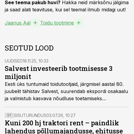
See teema pakub huvi?
Hakka neid märksõnu jälgima
ja saad alati teavituse, kui sel teemal ilmub midagi uut!
Jaanus Aal
Toidu tootmine
SEOTUD LOOD
UUDISED
18.11.25, 10:33
Salvest investeerib tootmisesse 3
miljonit
Eesti üks tuntumaid toidutootjaid, järgmisel aastal 80.
juubelit tähistav Salvest, suurendab ekspordi osakaalu
ja valmistub kasvava nõudluse toetamiseks
investeerima tootmisesse 2026. aastal 3 miljonit
eurot. Kui mullu moodustas eksport ettevõtte 23,1
SISUTURUNDUS
03.07.26, 10:27
ST
miljoni eurosest käibest 26%, siis 2025. aastal tõuseb
Kuni 200 hj traktori rent – paindlik
ekspordi osakaal 30%-ni ning lähiaastatel sihitakse
lahendus põllumajandusse, ehitusse