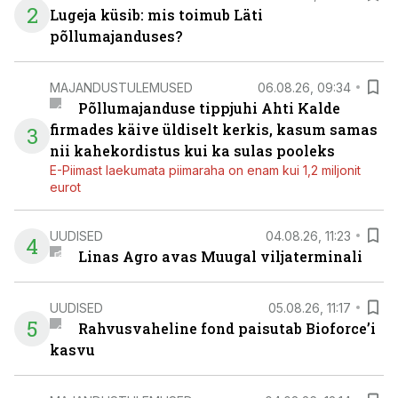
2
Lugeja küsib: mis toimub Läti
põllumajanduses?
MAJANDUSTULEMUSED
06.08.26, 09:34
Põllumajanduse tippjuhi Ahti Kalde
firmades käive üldiselt kerkis, kasum samas
3
nii kahekordistus kui ka sulas pooleks
E-Piimast laekumata piimaraha on enam kui 1,2 miljonit
eurot
UUDISED
04.08.26, 11:23
4
Linas Agro avas Muugal viljaterminali
UUDISED
05.08.26, 11:17
5
Rahvusvaheline fond paisutab Bioforce’i
kasvu