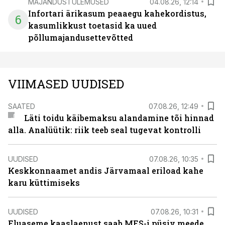
MAJANDUSTULEMUSED
04.08.26, 12:14
Infortari ärikasum peaaegu kahekordistus,
6
kasumlikkust toetasid ka uued
põllumajandusettevõtted
VIIMASED UUDISED
SAATED
07.08.26, 12:49
Läti toidu käibemaksu alandamine tõi hinnad
alla. Analüütik: riik teeb seal tugevat kontrolli
UUDISED
07.08.26, 10:35
Keskkonnaamet andis Järvamaal eriload kahe
karu küttimiseks
UUDISED
07.08.26, 10:31
Eluaseme kaaslaenust saab MES-i püsiv meede