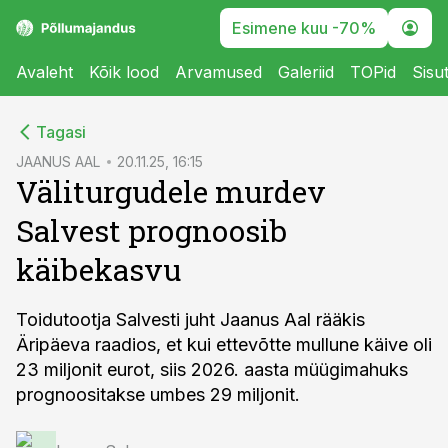
Esimene kuu -70%
Avaleht
Kõik lood
Arvamused
Galeriid
TOPid
Sisu
cebook
Tagasi
Twitter)
JAANUS AAL
20.11.25, 16:15
Väliturgudele murdev
kedIn
Salvest prognoosib
ail
käibekasvu
k
Toidutootja Salvesti juht Jaanus Aal rääkis
Äripäeva raadios, et kui ettevõtte mullune käive oli
23 miljonit eurot, siis 2026. aasta müügimahuks
prognoositakse umbes 29 miljonit.