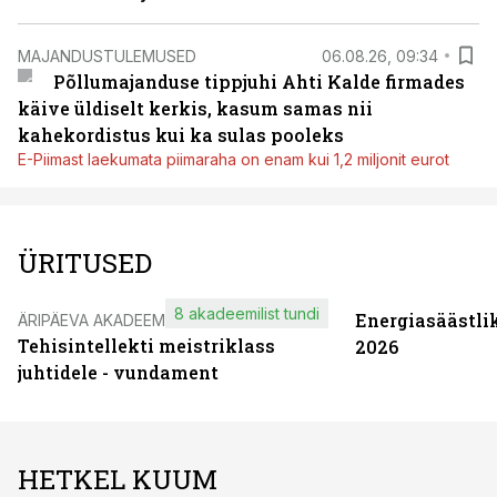
MAJANDUSTULEMUSED
06.08.26, 09:34
Põllumajanduse tippjuhi Ahti Kalde firmades
käive üldiselt kerkis, kasum samas nii
kahekordistus kui ka sulas pooleks
E-Piimast laekumata piimaraha on enam kui 1,2 miljonit eurot
ÜRITUSED
8 akadeemilist tundi
Energiasäästli
ÄRIPÄEVA AKADEEMIA
Tehisintellekti meistriklass
2026
juhtidele - vundament
HETKEL KUUM