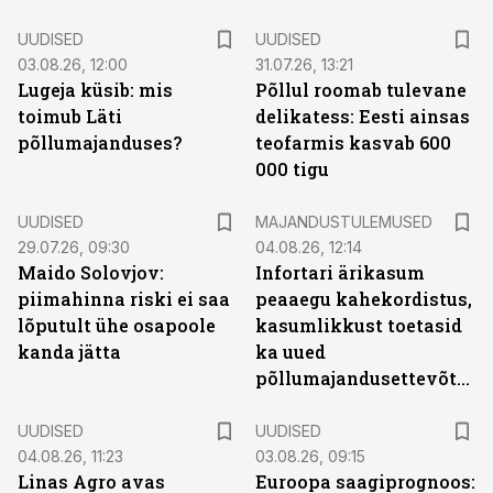
UUDISED
UUDISED
03.08.26, 12:00
31.07.26, 13:21
Lugeja küsib: mis
Põllul roomab tulevane
toimub Läti
delikatess: Eesti ainsas
põllumajanduses?
teofarmis kasvab 600
000 tigu
UUDISED
MAJANDUSTULEMUSED
29.07.26, 09:30
04.08.26, 12:14
Maido Solovjov:
Infortari ärikasum
piimahinna riski ei saa
peaaegu kahekordistus,
lõputult ühe osapoole
kasumlikkust toetasid
kanda jätta
ka uued
põllumajandusettevõtted
UUDISED
UUDISED
04.08.26, 11:23
03.08.26, 09:15
Linas Agro avas
Euroopa saagiprognoos: