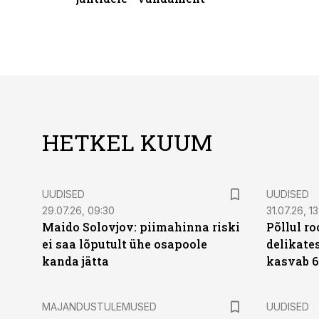
HETKEL KUUM
UUDISED
UUDISED
29.07.26, 09:30
31.07.26, 13
Maido Solovjov: piimahinna riski
Põllul r
ei saa lõputult ühe osapoole
delikates
kanda jätta
kasvab 6
MAJANDUSTULEMUSED
UUDISED