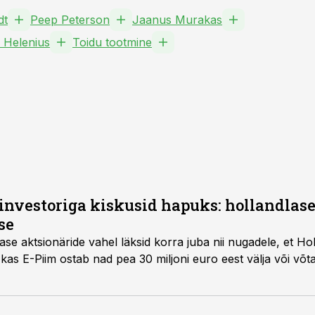
dt
Peep Peterson
Jaanus Murakas
 Helenius
Toidu tootmine
investoriga kiskusid hapuks: hollandlase
se
se aktsionäride vahel läksid korra juba nii nugadele, et Ho
kas E-Piim ostab nad pea 30 miljoni euro eest välja või võt