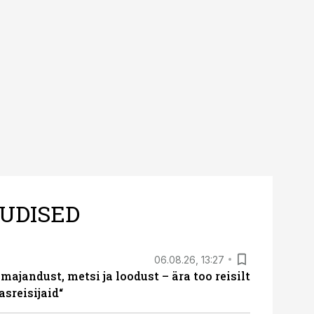
UDISED
06.08.26, 13:27
majandust, metsi ja loodust – ära too reisilt
sreisijaid“