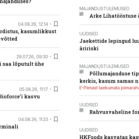
umajanduses?
MAJANDUSTULEMUSED
Arke Lihatööstuse 
04.08.26, 12:14
rdistus, kasumlikkust
UUDISED
evõtted
Jaekettide lepingud luub
äririski
29.07.26, 09:30
 saa lõputult ühe
MAJANDUSTULEMUSED
Põllumajanduse tip
kerkis, kasum samas ni
E-Piimast laekumata piimaraha
05.08.26, 11:17
ioforce’i kasvu
UUDISED
Rahvusvaheline fon
04.08.26, 11:23
rminali
UUDISED
HKFoods kasvatas kas