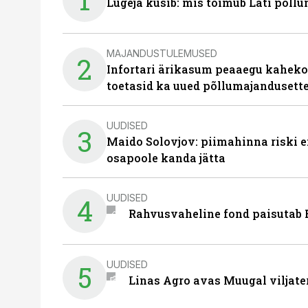
Lugeja küsib: mis toimub Läti põll
MAJANDUSTULEMUSED
2
Infortari ärikasum peaaegu kaheko
toetasid ka uued põllumajandusett
UUDISED
3
Maido Solovjov: piimahinna riski ei
osapoole kanda jätta
UUDISED
4
Rahvusvaheline fond paisutab B
UUDISED
5
Linas Agro avas Muugal viljate