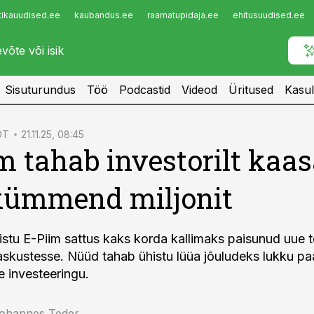
tikauudised.ee
kaubandus.ee
raamatupidaja.ee
ehitusuudised.ee
Infopank
Radar
Sisuturundus
Töö
Podcastid
Videod
Üritused
Kasul
DT
21.11.25, 08:45
m tahab investorilt kaa
kümmend miljonit
stu E-Piim sattus kaks korda kallimaks paisunud uue 
askustesse. Nüüd tahab ühistu lüüa jõuludeks lukku p
e investeeringu.
Johannes Teder