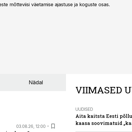
te mõtteviisi väetamise ajastuse ja koguste osas.
Nädal
VIIMASED U
UUDISED
Aita kaitsta Eesti põllu
kaasa soovimatuid „kaa
03.08.26, 12:00