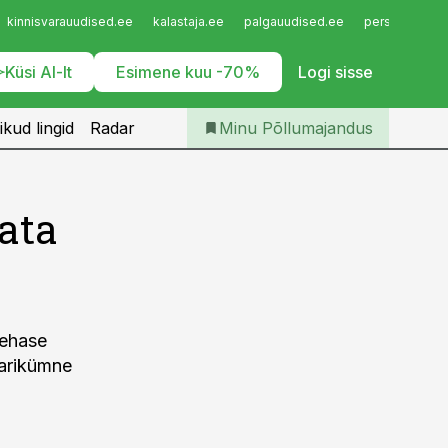
Iseteenindus
kinnisvarauudised.ee
kalastaja.ee
palgauudised.ee
personaliuudi
Telli Põllumajandus
Küsi AI-lt
Esimene kuu -70%
Logi sisse
ikud lingid
Radar
Minu Põllumajandus
sata
tehase
aarikümne