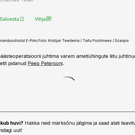
Salvesta
Vihja
mandusühistut E-Piim.
Foto:
Kristjan Teedema / Tartu Postimees / Scanpix
päästeoperatsiooni juhtima varem ametiühingute liitu juhtinud 
metit pidanud
Peep Peterson
i.
kub huvi?
Hakka neid märksõnu jälgima ja saad alati teavitu
idagi uut!