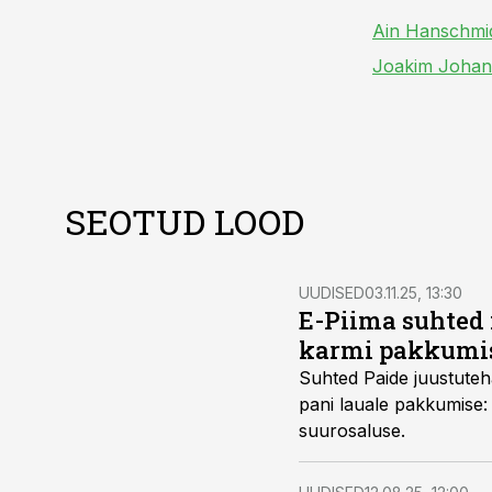
Ain Hanschmi
Joakim Johan
SEOTUD LOOD
UUDISED
03.11.25, 13:30
E-Piima suhted 
karmi pakkumi
Suhted Paide juustuteha
pani lauale pakkumise: 
suurosaluse.