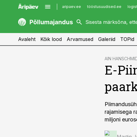
aripaev.ee
tööstusuudised.ee
logis
kaubandus.ee
imelineajalugu.ee
kinnisvarauudised.ee
imelineteadus.ee
Avaleht
Kõik lood
Arvamused
Galeriid
TOPid
cebook
AIN HANSCHMI
E-Pii
Twitter)
kedIn
paar
ail
k
Piimandusühi
rajamisega r
miljoni euros
Martin 