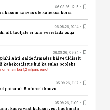
06.08.26, 12:15
ärikasum kasvas üle kaheksa korra
06.08.26, 10:14
i all: tootjale ei tohi veeretada ostja
06.08.26, 09:34
pjuhi Ahti Kalde firmades käive üldiselt
i kahekordistus kui ka sulas pooleks
 on enam kui 1,2 miljonit eurot
05.08.26, 11:17
d paisutab Bioforce’i kasvu
05.08.26, 11:00
umit kasvavast kulusurvest hoolimata