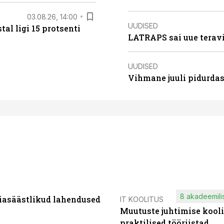
03.08.26, 14:00
UUDISED
al ligi 15 protsenti
LATRAPS sai uue teravi
UUDISED
Vihmane juuli pidurdas
8 akadeemilis
iasäästlikud lahendused
IT KOOLITUS
Muutuste juhtimise kooli
praktilised tööriistad