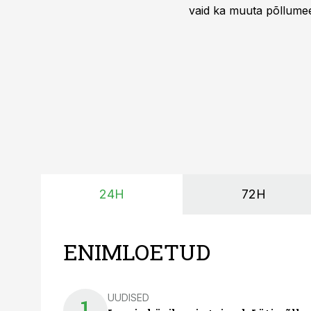
vaid ka muuta põllumees
24H
72H
ENIMLOETUD
UUDISED
1