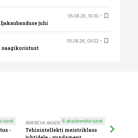
05.08.26, 10:30
ljakaubanduse juhi
05.08.26, 09:22
 saagikoristust
t tundi
8 akadeemilist tundi
ÄRIPÄEVA AKADEEMIA
IT KOOLIT
tus -
Tehisintellekti meistriklass
Muutuste
juhtidele - vundament
praktilis