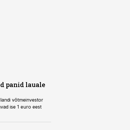
d panid lauale
llandi võtmeinvestor
avad ise 1 euro eest