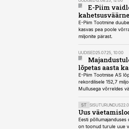
UUDISED
12.08.25, 12:00
E-Piim vaidl
kahetsusväärne
E-Piim Tootmine duubel
kasvas pea poole võrra,
miljonite pärast.
UUDISED
25.07.25, 10:00
Majandustul
lõpetas aasta k
E-Piim Tootmise AS lõp
rekordilisele 152,7 milj
Mullusega võrreldes vä
stabiilset töörežiimi ja
ST
SISUTURUNDUS
22.0
Uus väetamisloo
Eesti põllumajanduses 
on toonud turule uue v