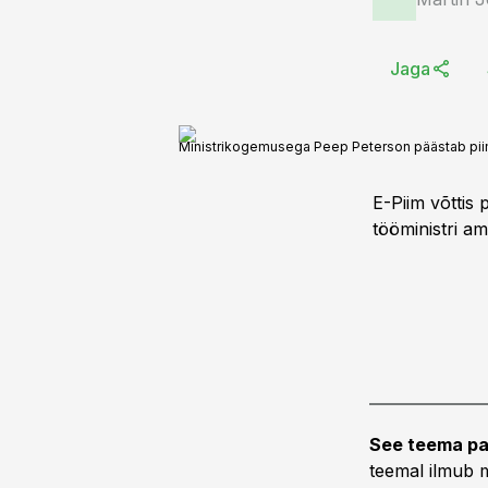
Jaga
Ministrikogemusega Peep Peterson päästab pii
E-Piim võttis 
tööministri a
See teema pa
teemal ilmub m