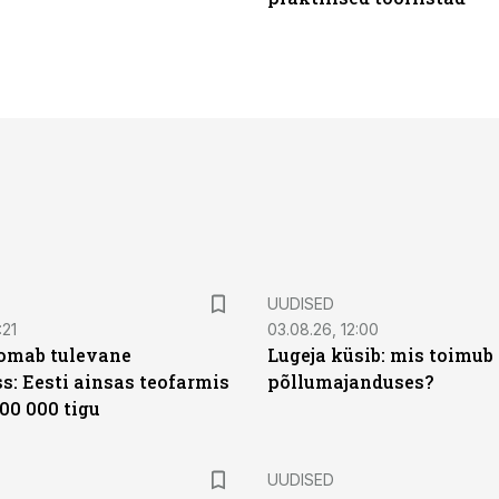
UUDISED
:21
03.08.26, 12:00
oomab tulevane
Lugeja küsib: mis toimub 
s: Eesti ainsas teofarmis
põllumajanduses?
00 000 tigu
UUDISED