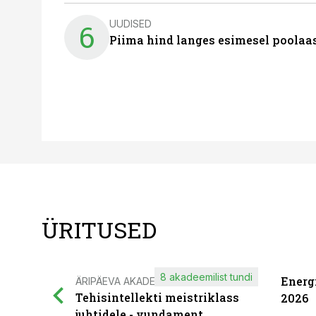
UUDISED
6
Piima hind langes esimesel poolaast
ÜRITUSED
8 akadeemilist tundi
Energ
ÄRIPÄEVA AKADEEMIA
Tehisintellekti meistriklass
2026
juhtidele - vundament