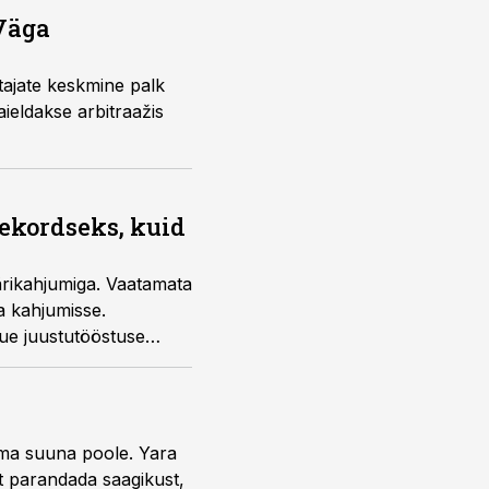
“Väga
tajate keskmine palk
ieldakse arbitraažis
ekordseks, kuid
rikahjumiga. Vaatamata
ga kahjumisse.
ue juustutööstuse
uma suuna poole. Yara
t parandada saagikust,