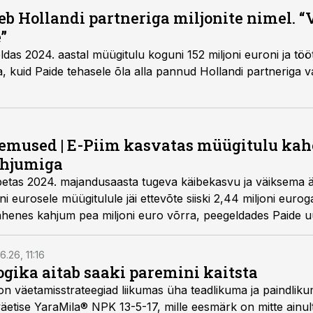
eb Hollandi partneriga miljonite nimel. 
”
das 2024. aastal müügitulu koguni 152 miljoni euroni ja töö
 kuid Paide tehasele õla alla pannud Hollandi partneriga va
emused | E-Piim kasvatas müügitulu kah
ahjumiga
etas 2024. majandusaasta tugeva käibekasvu ja väiksema ä
oni eurosele müügitulule jäi ettevõte siiski 2,44 miljoni euro
henes kahjum pea miljoni euro võrra, peegeldades Paide u
 kasvavat tootmismahtu.
6.26, 11:16
gika aitab saaki paremini kaitsta
on väetamisstrateegiad liikumas üha teadlikuma ja paindlik
äetise YaraMila® NPK 13-5-17, mille eesmärk on mitte ainul