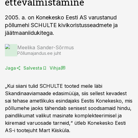
ettevalmistamine
2005. a. on Konekesko Eesti AS varustanud
põllumehi SCHULTE kivikoristusseadmete ja
jäätmaaniidukitega.
Meelika Sander-Sõrmus
Põllumajandus.ee juht
Jaga
Salvesta
Vihja
„Kui siiani tulid SCHULTE tooted meile läbi
Skandinaaviamaade edasimüüja, siis sellest kevadest
sai tehase ametlikuks esindajaks Eestis Konekesko, mis
põllumehe jaoks tähendab senisest soodsamaid hindu,
paindlikumat valikut masinate komplekteerimisel ja
kiiremaid varuosade tarneid,“ ütleb Konekesko Eesti
AS-i tootejuht Mart Kiisküla.