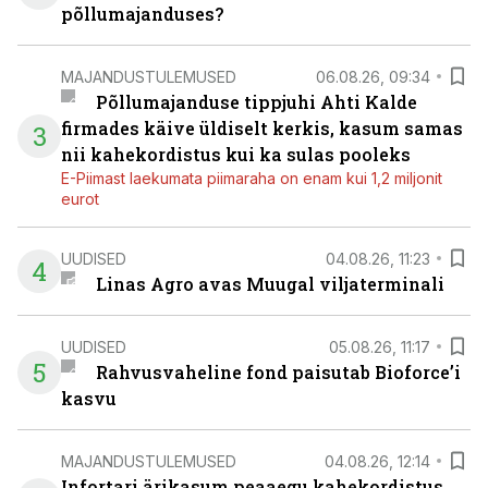
põllumajanduses?
MAJANDUSTULEMUSED
06.08.26, 09:34
Põllumajanduse tippjuhi Ahti Kalde
firmades käive üldiselt kerkis, kasum samas
3
nii kahekordistus kui ka sulas pooleks
E-Piimast laekumata piimaraha on enam kui 1,2 miljonit
eurot
UUDISED
04.08.26, 11:23
4
Linas Agro avas Muugal viljaterminali
UUDISED
05.08.26, 11:17
5
Rahvusvaheline fond paisutab Bioforce’i
kasvu
MAJANDUSTULEMUSED
04.08.26, 12:14
Infortari ärikasum peaaegu kahekordistus,