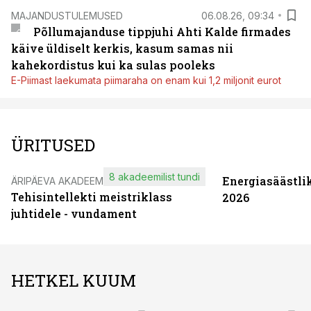
MAJANDUSTULEMUSED
06.08.26, 09:34
Põllumajanduse tippjuhi Ahti Kalde firmades
käive üldiselt kerkis, kasum samas nii
kahekordistus kui ka sulas pooleks
E-Piimast laekumata piimaraha on enam kui 1,2 miljonit eurot
ÜRITUSED
8 akadeemilist tundi
Energiasäästli
ÄRIPÄEVA AKADEEMIA
Tehisintellekti meistriklass
2026
juhtidele - vundament
HETKEL KUUM