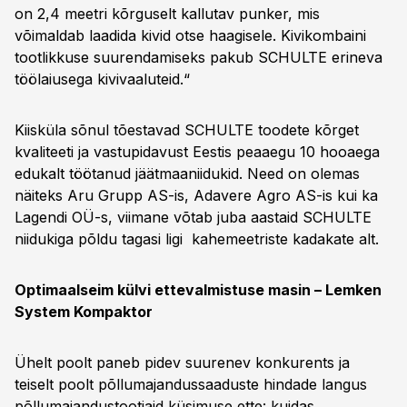
on 2,4 meetri kõrguselt kallutav punker, mis
võimaldab laadida kivid otse haagisele. Kivikombaini
tootlikkuse suurendamiseks pakub SCHULTE erineva
töölaiusega kivivaaluteid.“
Kiisküla sõnul tõestavad SCHULTE toodete kõrget
kvaliteeti ja vastupidavust Eestis peaaegu 10 hooaega
edukalt töötanud jäätmaaniidukid. Need on olemas
näiteks Aru Grupp AS-is, Adavere Agro AS-is kui ka
Lagendi OÜ-s, viimane võtab juba aastaid SCHULTE
niidukiga põldu tagasi ligi kahemeetriste kadakate alt.
Optimaalseim külvi ettevalmistuse masin – Lemken
System Kompaktor
Ühelt poolt paneb pidev suurenev konkurents ja
teiselt poolt põllumajandussaaduste hindade langus
põllumajandustootjaid küsimuse ette: kuidas