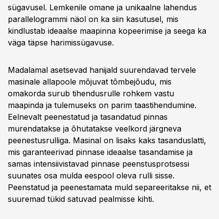
sügavusel. Lemkenile omane ja unikaalne lahendus
parallelogrammi näol on ka siin kasutusel, mis
kindlustab ideaalse maapinna kopeerimise ja seega ka
väga täpse harimissügavuse.
Madalamal asetsevad hanijald suurendavad tervele
masinale allapoole mõjuvat tõmbejõudu, mis
omakorda surub tihendusrulle rohkem vastu
maapinda ja tulemuseks on parim taastihendumine.
Eelnevalt peenestatud ja tasandatud pinnas
murendatakse ja õhutatakse veelkord järgneva
peenestusrulliga. Masinal on lisaks kaks tasanduslatti,
mis garanteerivad pinnase ideaalse tasandamise ja
samas intensiivistavad pinnase peenstusprotsessi
suunates osa mulda eespool oleva rulli sisse.
Peenstatud ja peenestamata muld separeeritakse nii, et
suuremad tükid satuvad pealmisse kihti.