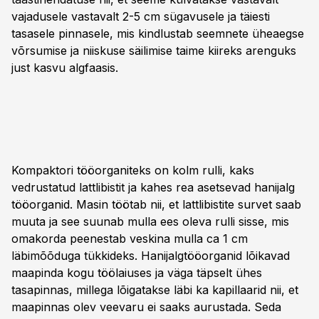
vajadusele vastavalt 2-5 cm sügavusele ja täiesti
tasasele pinnasele, mis kindlustab seemnete üheaegse
võrsumise ja niiskuse säilimise taime kiireks arenguks
just kasvu algfaasis.
Kompaktori tööorganiteks on kolm rulli, kaks
vedrustatud lattlibistit ja kahes rea asetsevad hanijalg
tööorganid. Masin töötab nii, et lattlibistite survet saab
muuta ja see suunab mulla ees oleva rulli sisse, mis
omakorda peenestab veskina mulla ca 1 cm
läbimõõduga tükkideks. Hanijalgtööorganid lõikavad
maapinda kogu töölaiuses ja väga täpselt ühes
tasapinnas, millega lõigatakse läbi ka kapillaarid nii, et
maapinnas olev veevaru ei saaks aurustada. Seda