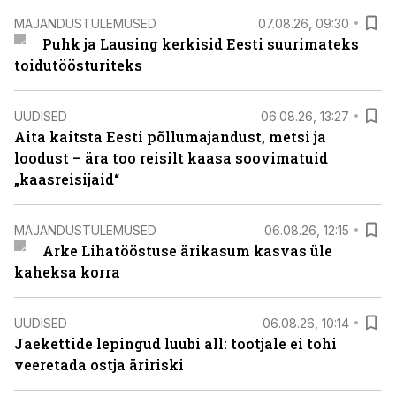
MAJANDUSTULEMUSED
07.08.26, 09:30
Puhk ja Lausing kerkisid Eesti suurimateks
toidutöösturiteks
UUDISED
06.08.26, 13:27
Aita kaitsta Eesti põllumajandust, metsi ja
loodust – ära too reisilt kaasa soovimatuid
„kaasreisijaid“
MAJANDUSTULEMUSED
06.08.26, 12:15
Arke Lihatööstuse ärikasum kasvas üle
kaheksa korra
UUDISED
06.08.26, 10:14
Jaekettide lepingud luubi all: tootjale ei tohi
veeretada ostja äririski