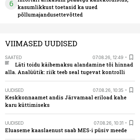
6
kasumlikkust toetasid ka uued
põllumajandusettevõtted
VIIMASED UUDISED
SAATED
07.08.26, 12:49
Läti toidu käibemaksu alandamine tõi hinnad
alla. Analüütik: riik teeb seal tugevat kontrolli
UUDISED
07.08.26, 10:35
Keskkonnaamet andis Järvamaal eriload kahe
karu küttimiseks
UUDISED
07.08.26, 10:31
Eluaseme kaaslaenust saab MES-i püsiv meede