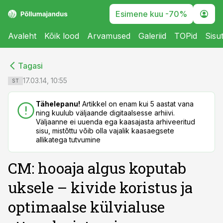
Esimene kuu -70%
Avaleht
Kõik lood
Arvamused
Galeriid
TOPid
Sisu
cebook
cebook
Tagasi
Twitter)
Twitter)
17.03.14, 10:55
ST
kedIn
kedIn
Tähelepanu!
Artikkel on enam kui 5 aastat vana
ning kuulub väljaande digitaalsesse arhiivi.
ail
ail
Väljaanne ei uuenda ega kaasajasta arhiveeritud
sisu, mistõttu võib olla vajalik kaasaegsete
k
k
allikatega tutvumine
CM: hooaja algus koputab
uksele – kivide koristus ja
optimaalse külvialuse