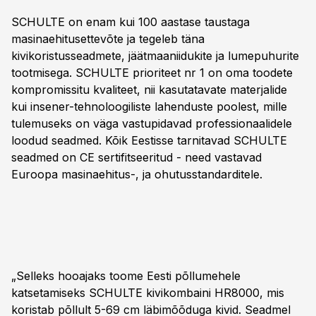
SCHULTE on enam kui 100 aastase taustaga
masinaehitusettevõte ja tegeleb täna
kivikoristusseadmete, jäätmaaniidukite ja lumepuhurite
tootmisega. SCHULTE prioriteet nr 1 on oma toodete
kompromissitu kvaliteet, nii kasutatavate materjalide
kui insener-tehnoloogiliste lahenduste poolest, mille
tulemuseks on väga vastupidavad professionaalidele
loodud seadmed. Kõik Eestisse tarnitavad SCHULTE
seadmed on CE sertifitseeritud - need vastavad
Euroopa masinaehitus-, ja ohutusstandarditele.
„Selleks hooajaks toome Eesti põllumehele
katsetamiseks SCHULTE kivikombaini HR8000, mis
koristab põllult 5-69 cm läbimõõduga kivid. Seadmel