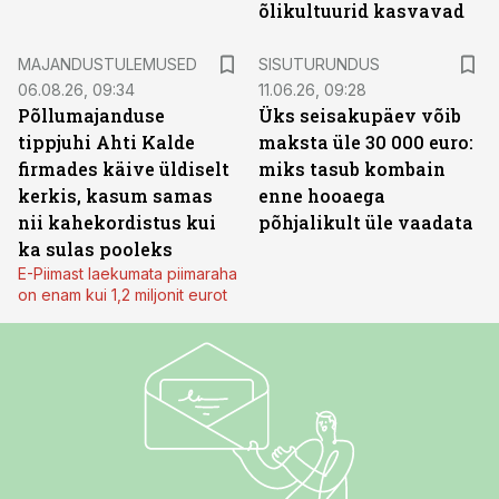
õlikultuurid kasvavad
ST
MAJANDUSTULEMUSED
SISUTURUNDUS
06.08.26, 09:34
11.06.26, 09:28
Põllumajanduse
Üks seisakupäev võib
tippjuhi Ahti Kalde
maksta üle 30 000 euro:
firmades käive üldiselt
miks tasub kombain
kerkis, kasum samas
enne hooaega
nii kahekordistus kui
põhjalikult üle vaadata
ka sulas pooleks
E-Piimast laekumata piimaraha
on enam kui 1,2 miljonit eurot