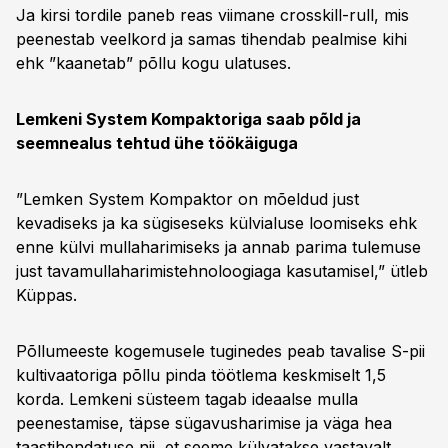
Ja kirsi tordile paneb reas viimane crosskill-rull, mis
peenestab veelkord ja samas tihendab pealmise kihi
ehk ”kaanetab” põllu kogu ulatuses.
Lemkeni System Kompaktoriga saab põld ja
seemnealus tehtud ühe töökäiguga
”Lemken System Kompaktor on mõeldud just
kevadiseks ja ka sügiseseks külvialuse loomiseks ehk
enne külvi mullaharimiseks ja annab parima tulemuse
just tavamullaharimistehnoloogiaga kasutamisel,” ütleb
Küppas.
Põllumeeste kogemusele tuginedes peab tavalise S-pii
kultivaatoriga põllu pinda töötlema keskmiselt 1,5
korda. Lemkeni süsteem tagab ideaalse mulla
peenestamise, täpse sügavusharimise ja väga hea
taastihendatuse nii, et seeme külvatakse vastavalt