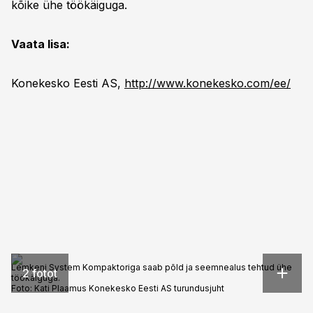
kõike ühe töökäiguga.
Vaata lisa:
Konekesko Eesti AS,
http://www.konekesko.com/ee/
Lemkeni System Kompaktoriga saab põld ja seemnealus tehtud ühe
2 fotot
töökäiguga.
Foto:
Kati Plaamus Konekesko Eesti AS turundusjuht