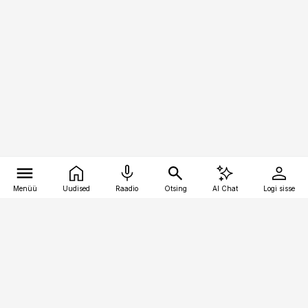
Menüü
Uudised
Raadio
Otsing
AI Chat
Logi sisse
Vana-Lõuna 39/1, 19094 Tallinn
(+372) 667 0111
pollumajandus@pollumajandus.ee