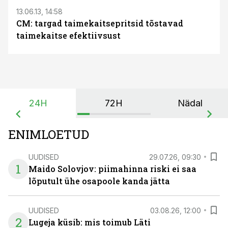
13.06.13, 14:58
CM: targad taimekaitsepritsid tõstavad
taimekaitse efektiivsust
24H
72H
Nädal
ENIMLOETUD
UUDISED
29.07.26, 09:30
1
Maido Solovjov: piimahinna riski ei saa
lõputult ühe osapoole kanda jätta
UUDISED
03.08.26, 12:00
2
Lugeja küsib: mis toimub Läti