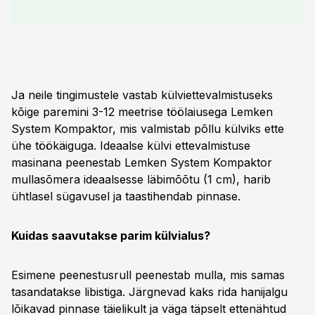
Ja neile tingimustele vastab külviettevalmistuseks
kõige paremini 3-12 meetrise töölaiusega Lemken
System Kompaktor, mis valmistab põllu külviks ette
ühe töökäiguga. Ideaalse külvi ettevalmistuse
masinana peenestab Lemken System Kompaktor
mullasõmera ideaalsesse läbimõõtu (1 cm), harib
ühtlasel sügavusel ja taastihendab pinnase.
Kuidas saavutakse parim külvialus?
Esimene peenestusrull peenestab mulla, mis samas
tasandatakse libistiga. Järgnevad kaks rida hanijalgu
lõikavad pinnase täielikult ja väga täpselt ettenähtud