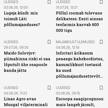
UUDISED
UUDISED
03.08.26, 12:00
31.07.26, 13:21
Lugeja küsib: mis
Põllul roomab tulevane
toimub Läti
delikatess: Eesti ainsas
põllumajanduses?
teofarmis kasvab 600
000 tigu
UUDISED
MAJANDUSTULEMUSED
29.07.26, 09:30
04.08.26, 12:14
Maido Solovjov:
Infortari ärikasum
piimahinna riski ei saa
peaaegu kahekordistus,
lõputult ühe osapoole
kasumlikkust toetasid
kanda jätta
ka uued
põllumajandusettevõtted
UUDISED
UUDISED
04.08.26, 11:23
03.08.26, 09:15
Linas Agro avas
Euroopa saagiprognoos:
Muugal viljaterminali
mais langeb järsult,