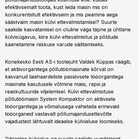
efektiivsemalt toota, kust leida masin mis on
konkurentsitult efektiivseim ja mis peamine aega
säästvaim masin külvi ettevalmistamisel? Suurte
saakide kasvatamisel on oluline väga täpne ja ühtlane
külvisügavus, kiire külvi ettevalmistus ja põldude
kaanetamine niiskuse varude säilitamiseks.
Konekesko Eesti AS-i tootejuht Valdek Küppas räägib,
et aktiivorganitega põllutöömasinate kõrval on
kasvanud laiahaardeliste passiivsete tööorganitega
masinate kasutusele võtmine maisi, rapsi ja
reaskultuuride viljelemisel. Külvi ettevalmistuse
põllutöömasin System Kompaktor on aktiivsete
tööorganitega ja võimalusega vahetada erinevaid
tööorganeid vastavalt põllumajandusettevõtte
vajadustest lähtuvalt ideaalse külvialuse loomiseks.
”Ideaalne külvialus on suurte saakide vundament.