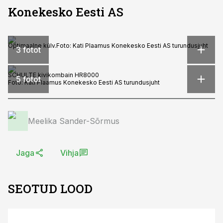
Konekesko Eesti AS
Optimaalne külv.
Foto:
Kati Plaamus Konekesko Eesti AS turundusjuht
3 fotot
SCHULTE kivikombain HR8000
5 fotot
Foto:
Kati Plaamus Konekesko Eesti AS turundusjuht
Meelika Sander-Sõrmus
Jaga
Vihja
SEOTUD LOOD