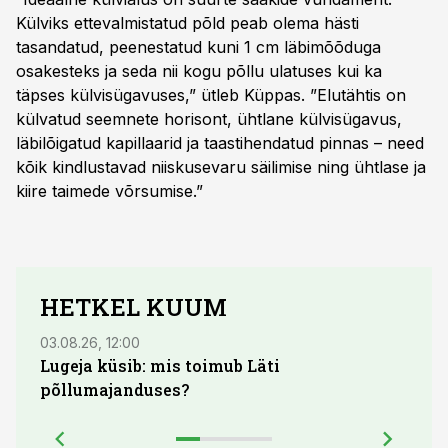
Külviks ettevalmistatud põld peab olema hästi
tasandatud, peenestatud kuni 1 cm läbimõõduga
osakesteks ja seda nii kogu põllu ulatuses kui ka
täpses külvisügavuses,” ütleb Küppas. ”Elutähtis on
külvatud seemnete horisont, ühtlane külvisügavus,
läbilõigatud kapillaarid ja taastihendatud pinnas – need
kõik kindlustavad niiskusevaru säilimise ning ühtlase ja
kiire taimede võrsumise.”
HETKEL KUUM
03.08.26, 12:00
29.07
Lugeja küsib: mis toimub Läti
Maid
põllumajanduses?
lõpu