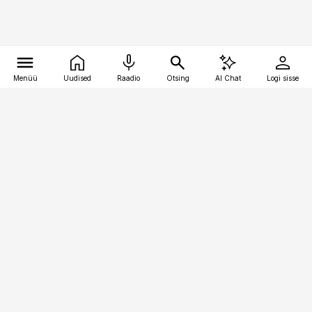
Menüü
Uudised
Raadio
Otsing
AI Chat
Logi sisse
Vana-Lõuna 39/1, 19094 Tallinn
(+372) 667 0111
pollumajandus@pollumajandus.ee
Telli
Reklaam
Firmast
Sisu kasutamisõigused
Ajakirjaniku
eetikakoodeks
Üldtingimused
Privaatsustingimused