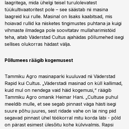
laagritega, mida ühelgi teisel turulolevatest
tüükultivaatoritest pole – see säästab nii masina
laagreid kui rulle. Masinal on lisaks kaabitsad, mis
hoiavad rullid ka niisketes tingimustes puhtana ja kuigi
vihmaste ilmadega pole soovitatav mullaharimistöid
teha, aitab Väderstad Cultus ajahädas põllumehed isegi
sellises olukorras hädast välja.
Põllumees räägib kogemusest
Tammiku Agro masinaparki kuuluvad nii Väderstad
Rapid kui Cultus. „Väderstadi masinad on küll kallimad,
kuid mul on nendega vaid häid kogemusi,“ räägib
Tammiku Agro omanik Heimar Hani. „Cultuse puhul
meeldib mulle, et see segab pinnast väga hästi isegi
suure põhu juures, sest ridade vahe on lai ning piid
segavad pinnast ühel töökorral mitu korda läbi - põld
on pärast esimest ülesõitu kohe külvivalmis. Rapsi