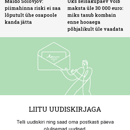
Maido Solovjov:
Üks seisakupäev võib
piimahinna riski ei saa
maksta üle 30 000 euro:
lõputult ühe osapoole
miks tasub kombain
kanda jätta
enne hooaega
põhjalikult üle vaadata
LIITU UUDISKIRJAGA
Telli uudiskiri ning saad oma postkasti päeva
olulisemad uudised.