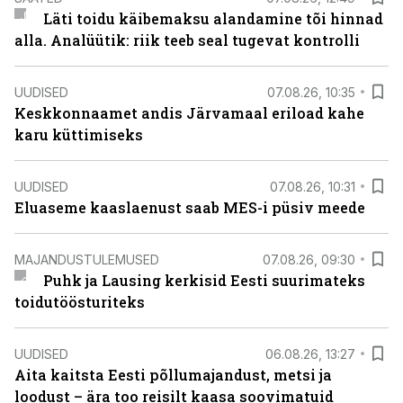
Läti toidu käibemaksu alandamine tõi hinnad
alla. Analüütik: riik teeb seal tugevat kontrolli
UUDISED
07.08.26, 10:35
Keskkonnaamet andis Järvamaal eriload kahe
karu küttimiseks
UUDISED
07.08.26, 10:31
Eluaseme kaaslaenust saab MES-i püsiv meede
MAJANDUSTULEMUSED
07.08.26, 09:30
Puhk ja Lausing kerkisid Eesti suurimateks
toidutöösturiteks
UUDISED
06.08.26, 13:27
Aita kaitsta Eesti põllumajandust, metsi ja
loodust – ära too reisilt kaasa soovimatuid