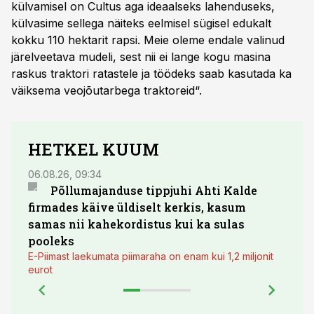
külvamisel on Cultus aga ideaalseks lahenduseks,
külvasime sellega näiteks eelmisel sügisel edukalt
kokku 110 hektarit rapsi. Meie oleme endale valinud
järelveetava mudeli, sest nii ei lange kogu masina
raskus traktori ratastele ja töödeks saab kasutada ka
väiksema veojõutarbega traktoreid“.
HETKEL KUUM
06.08.26, 09:34
03.08.
Põllumajanduse tippjuhi Ahti Kalde
Luge
firmades käive üldiselt kerkis, kasum
põll
samas nii kahekordistus kui ka sulas
pooleks
E-Piimast laekumata piimaraha on enam kui 1,2 miljonit
eurot