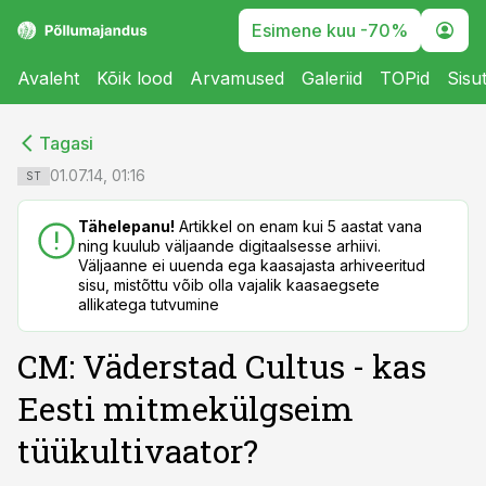
Esimene kuu -70%
Avaleht
Kõik lood
Arvamused
Galeriid
TOPid
Sisu
cebook
cebook
Tagasi
Twitter)
Twitter)
01.07.14, 01:16
ST
kedIn
kedIn
Tähelepanu!
Artikkel on enam kui 5 aastat vana
ning kuulub väljaande digitaalsesse arhiivi.
ail
ail
Väljaanne ei uuenda ega kaasajasta arhiveeritud
sisu, mistõttu võib olla vajalik kaasaegsete
k
k
allikatega tutvumine
CM: Väderstad Cultus - kas
Eesti mitmekülgseim
tüükultivaator?