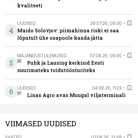
kvaliteeti
UUDISED
29.07.26, 09:30
4
Maido Solovjov: piimahinna riski ei saa
lõputult ühe osapoole kanda jätta
MAJANDUSTULEMUSED
07.08.26, 09:30
5
Puhk ja Lausing kerkisid Eesti
suurimateks toidutöösturiteks
UUDISED
04.08.26, 11:23
6
Linas Agro avas Muugal viljaterminali
VIIMASED UUDISED
SAATED
07.08.26, 12:49