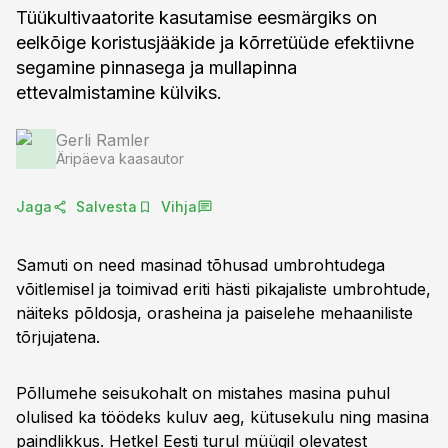
Tüükultivaatorite kasutamise eesmärgiks on
eelkõige koristusjääkide ja kõrretüüde efektiivne
segamine pinnasega ja mullapinna
ettevalmistamine külviks.
Gerli Ramler
Äripäeva kaasautor
Jaga
Salvesta
Vihja
Samuti on need masinad tõhusad umbrohtudega
võitlemisel ja toimivad eriti hästi pikajaliste umbrohtude,
näiteks põldosja, orasheina ja paiselehe mehaaniliste
tõrjujatena.
Põllumehe seisukohalt on mistahes masina puhul
olulised ka töödeks kuluv aeg, kütusekulu ning masina
paindlikkus. Hetkel Eesti turul müügil olevatest