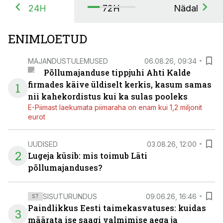
24H
72H
Nädal
ENIMLOETUD
MAJANDUSTULEMUSED
06.08.26, 09:34
Põllumajanduse tippjuhi Ahti Kalde
firmades käive üldiselt kerkis, kasum samas
1
nii kahekordistus kui ka sulas pooleks
E-Piimast laekumata piimaraha on enam kui 1,2 miljonit
eurot
UUDISED
03.08.26, 12:00
2
Lugeja küsib: mis toimub Läti
põllumajanduses?
SISUTURUNDUS
09.06.26, 16:46
ST
Paindlikkus Eesti taimekasvatuses: kuidas
3
määrata ise saagi valmimise aega ja