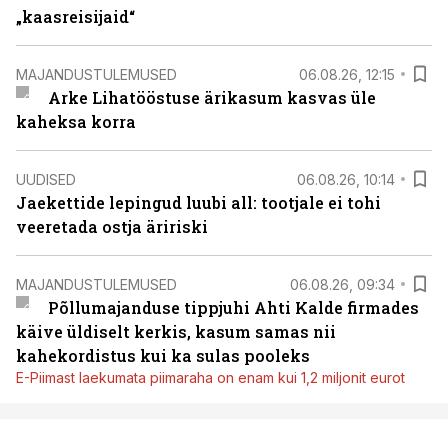
„kaasreisijaid“
MAJANDUSTULEMUSED
06.08.26, 12:15
Arke Lihatööstuse ärikasum kasvas üle
kaheksa korra
UUDISED
06.08.26, 10:14
Jaekettide lepingud luubi all: tootjale ei tohi
veeretada ostja äririski
MAJANDUSTULEMUSED
06.08.26, 09:34
Põllumajanduse tippjuhi Ahti Kalde firmades
käive üldiselt kerkis, kasum samas nii
kahekordistus kui ka sulas pooleks
E-Piimast laekumata piimaraha on enam kui 1,2 miljonit eurot