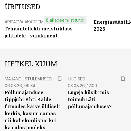
ÜRITUSED
8 akadeemilist tundi
Energiasäästli
ÄRIPÄEVA AKADEEMIA
Tehisintellekti meistriklass
2026
juhtidele - vundament
HETKEL KUUM
MAJANDUSTULEMUSED
UUDISED
06.08.26, 09:34
03.08.26, 12:00
Põllumajanduse
Lugeja küsib: mis
tippjuhi Ahti Kalde
toimub Läti
firmades käive üldiselt
põllumajanduses?
kerkis, kasum samas
nii kahekordistus kui
ka sulas pooleks