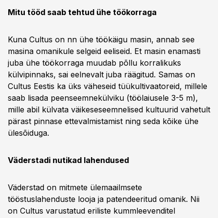
Mitu tööd saab tehtud ühe töökorraga
Kuna Cultus on nn ühe töökäigu masin, annab see
masina omanikule selgeid eeliseid. Et masin enamasti
juba ühe töökorraga muudab põllu korralikuks
külvipinnaks, sai eelnevalt juba räägitud. Samas on
Cultus Eestis ka üks väheseid tüükultivaatoreid, millele
saab lisada peenseemnekülviku (töölaiusele 3-5 m),
mille abil külvata väikeseseemnelised kultuurid vahetult
pärast pinnase ettevalmistamist ning seda kõike ühe
ülesõiduga.
Väderstadi nutikad lahendused
Väderstad on mitmete ülemaailmsete
tööstuslahenduste looja ja patendeeritud omanik. Nii
on Cultus varustatud eriliste kummleevenditel