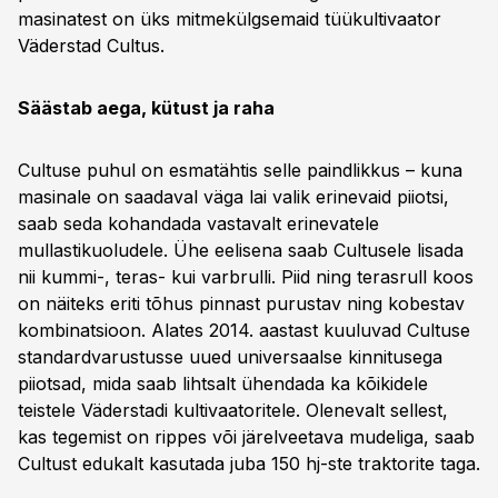
masinatest on üks mitmekülgsemaid tüükultivaator
Väderstad Cultus.
Säästab aega, kütust ja raha
Cultuse puhul on esmatähtis selle paindlikkus – kuna
masinale on saadaval väga lai valik erinevaid piiotsi,
saab seda kohandada vastavalt erinevatele
mullastikuoludele. Ühe eelisena saab Cultusele lisada
nii kummi-, teras- kui varbrulli. Piid ning terasrull koos
on näiteks eriti tõhus pinnast purustav ning kobestav
kombinatsioon. Alates 2014. aastast kuuluvad Cultuse
standardvarustusse uued universaalse kinnitusega
piiotsad, mida saab lihtsalt ühendada ka kõikidele
teistele Väderstadi kultivaatoritele. Olenevalt sellest,
kas tegemist on rippes või järelveetava mudeliga, saab
Cultust edukalt kasutada juba 150 hj-ste traktorite taga.