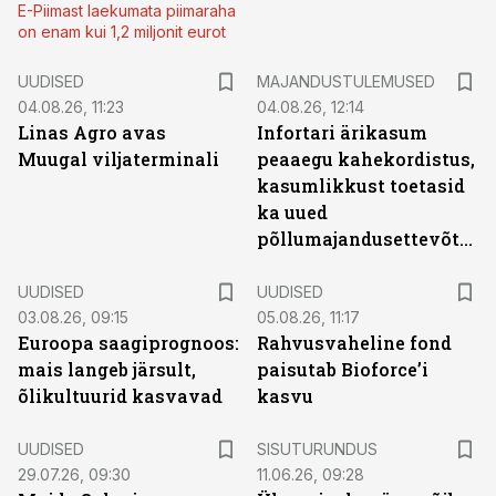
E-Piimast laekumata piimaraha
on enam kui 1,2 miljonit eurot
UUDISED
MAJANDUSTULEMUSED
04.08.26, 11:23
04.08.26, 12:14
Linas Agro avas
Infortari ärikasum
Muugal viljaterminali
peaaegu kahekordistus,
kasumlikkust toetasid
ka uued
põllumajandusettevõtted
UUDISED
UUDISED
03.08.26, 09:15
05.08.26, 11:17
Euroopa saagiprognoos:
Rahvusvaheline fond
mais langeb järsult,
paisutab Bioforce’i
õlikultuurid kasvavad
kasvu
ST
UUDISED
SISUTURUNDUS
29.07.26, 09:30
11.06.26, 09:28