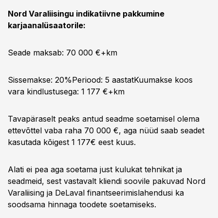
Nord Varaliisingu indikatiivne pakkumine
karjaanalüsaatorile:
Seade maksab: 70 000 €+km
Sissemakse: 20%Periood: 5 aastat
Kuumakse koos
vara kindlustusega: 1 177 €+km
Tavapäraselt peaks antud seadme soetamisel olema
ettevõttel vaba raha 70 000 €, aga nüüd saab seadet
kasutada kõigest 1 177€ eest kuus.
Alati ei pea aga soetama just kulukat tehnikat ja
seadmeid, sest vastavalt kliendi soovile pakuvad Nord
Varaliising ja DeLaval finantseerimislahendusi ka
soodsama hinnaga toodete soetamiseks.