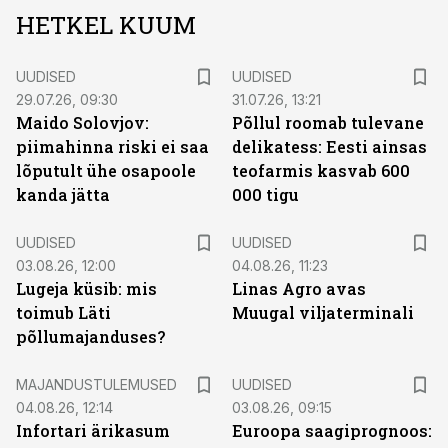
HETKEL KUUM
UUDISED
UUDISED
29.07.26, 09:30
31.07.26, 13:21
Maido Solovjov:
Põllul roomab tulevane
piimahinna riski ei saa
delikatess: Eesti ainsas
lõputult ühe osapoole
teofarmis kasvab 600
kanda jätta
000 tigu
UUDISED
UUDISED
03.08.26, 12:00
04.08.26, 11:23
Lugeja küsib: mis
Linas Agro avas
toimub Läti
Muugal viljaterminali
põllumajanduses?
MAJANDUSTULEMUSED
UUDISED
04.08.26, 12:14
03.08.26, 09:15
Infortari ärikasum
Euroopa saagiprognoos: