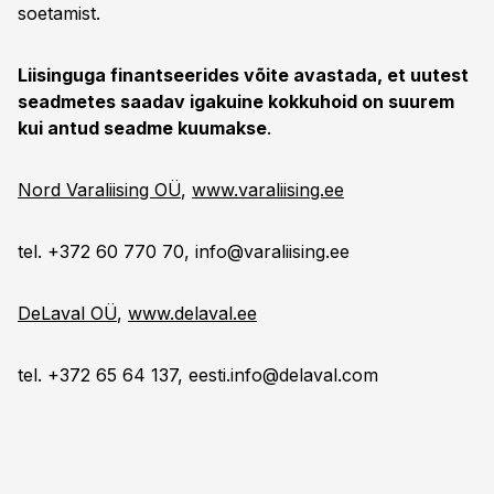
soetamist.
Liisinguga finantseerides võite avastada, et uutest
seadmetes saadav igakuine kokkuhoid on suurem
kui antud seadme kuumakse
.
Nord Varaliising OÜ
,
www.varaliising.ee
tel. +372 60 770 70,
info@varaliising.ee
DeLaval OÜ
,
www.delaval.ee
tel. +372 65 64 137,
eesti.info@delaval.com