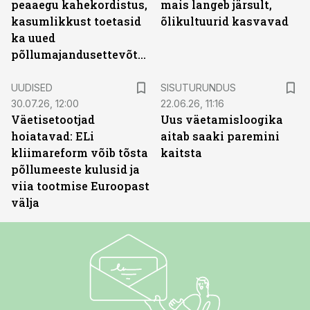
peaaegu kahekordistus,
mais langeb järsult,
kasumlikkust toetasid
õlikultuurid kasvavad
ka uued
põllumajandusettevõtted
ST
UUDISED
SISUTURUNDUS
30.07.26, 12:00
22.06.26, 11:16
Väetisetootjad
Uus väetamisloogika
hoiatavad: ELi
aitab saaki paremini
kliimareform võib tõsta
kaitsta
põllumeeste kulusid ja
viia tootmise Euroopast
välja