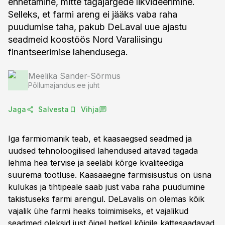
ennetamine, mitte tagajärgede likvideerimine.
Selleks, et farmi areng ei jääks vaba raha
puudumise taha, pakub DeLaval uue ajastu
seadmeid koostöös Nord Varaliisingu
finantseerimise lahendusega.
Meelika Sander-Sõrmus
Põllumajandus.ee juht
Jaga
Salvesta
Vihja
Iga farmiomanik teab, et kaasaegsed seadmed ja
uudsed tehnoloogilised lahendused aitavad tagada
lehma hea tervise ja seeläbi kõrge kvaliteediga
suurema tootluse. Kaasaaegne farmisisustus on üsna
kulukas ja tihtipeale saab just vaba raha puudumine
takistuseks farmi arengul. DeLavalis on olemas kõik
vajalik ühe farmi heaks toimimiseks, et vajalikud
seadmed oleksid just õigel hetkel kõigile kättesaadavad