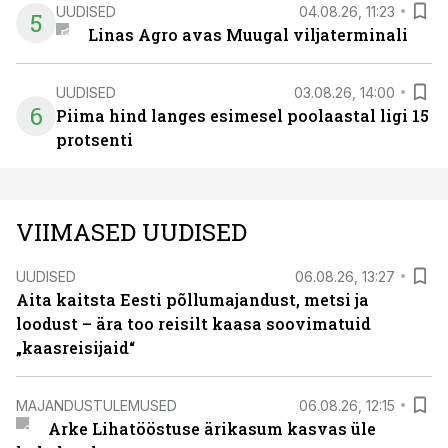
UUDISED
04.08.26, 11:23
5
Linas Agro avas Muugal viljaterminali
UUDISED
03.08.26, 14:00
6
Piima hind langes esimesel poolaastal ligi 15
protsenti
VIIMASED UUDISED
UUDISED
06.08.26, 13:27
Aita kaitsta Eesti põllumajandust, metsi ja
loodust – ära too reisilt kaasa soovimatuid
„kaasreisijaid“
MAJANDUSTULEMUSED
06.08.26, 12:15
Arke Lihatööstuse ärikasum kasvas üle