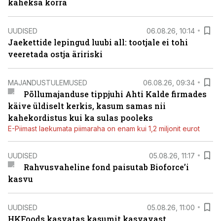
kaheksa korra
UUDISED
06.08.26, 10:14
Jaekettide lepingud luubi all: tootjale ei tohi
veeretada ostja äririski
MAJANDUSTULEMUSED
06.08.26, 09:34
Põllumajanduse tippjuhi Ahti Kalde firmades
käive üldiselt kerkis, kasum samas nii
kahekordistus kui ka sulas pooleks
E-Piimast laekumata piimaraha on enam kui 1,2 miljonit eurot
UUDISED
05.08.26, 11:17
Rahvusvaheline fond paisutab Bioforce’i
kasvu
UUDISED
05.08.26, 11:00
HKFoods kasvatas kasumit kasvavast