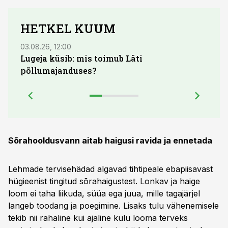
HETKEL KUUM
03.08.26, 12:00
04.08.
Lugeja küsib: mis toimub Läti
põllumajanduses?
Sõrahooldusvann aitab haigusi ravida ja ennetada
Lehmade tervisehädad algavad tihtipeale ebapiisavast
hügieenist tingitud sõrahaigustest. Lonkav ja haige
loom ei taha liikuda, süüa ega juua, mille tagajärjel
langeb toodang ja poegimine. Lisaks tulu vähenemisele
tekib nii rahaline kui ajaline kulu looma terveks