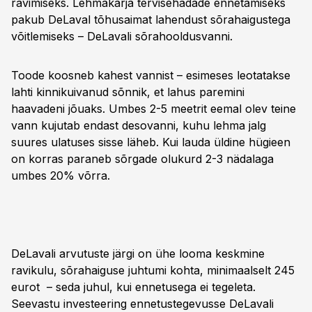
ravimiseks. Lehmakarja tervisehädade ennetamiseks
pakub DeLaval tõhusaimat lahendust sõrahaigustega
võitlemiseks – DeLavali sõrahooldusvanni.
Toode koosneb kahest vannist – esimeses leotatakse
lahti kinnikuivanud sõnnik, et lahus paremini
haavadeni jõuaks. Umbes 2-5 meetrit eemal olev teine
vann kujutab endast desovanni, kuhu lehma jalg
suures ulatuses sisse läheb. Kui lauda üldine hügieen
on korras paraneb sõrgade olukurd 2-3 nädalaga
umbes 20% võrra.
DeLavali arvutuste järgi on ühe looma keskmine
ravikulu, sõrahaiguse juhtumi kohta, minimaalselt 245
eurot – seda juhul, kui ennetusega ei tegeleta.
Seevastu investeering ennetustegevusse DeLavali