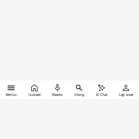
Menüü
Uudised
Raadio
Otsing
AI Chat
Logi sisse
Vana-Lõuna 39/1, 19094 Tallinn
(+372) 667 0111