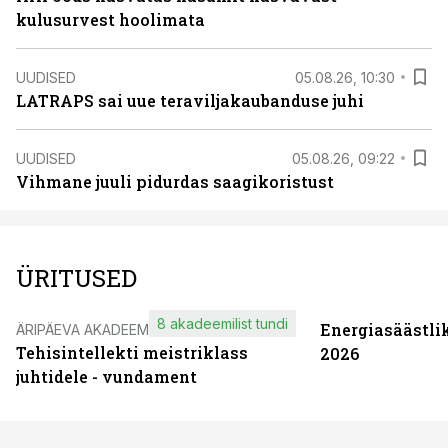
kulusurvest hoolimata
UUDISED
05.08.26, 10:30
LATRAPS sai uue teraviljakaubanduse juhi
UUDISED
05.08.26, 09:22
Vihmane juuli pidurdas saagikoristust
ÜRITUSED
8 akadeemilist tundi
Energiasäästli
ÄRIPÄEVA AKADEEMIA
Tehisintellekti meistriklass
2026
juhtidele - vundament