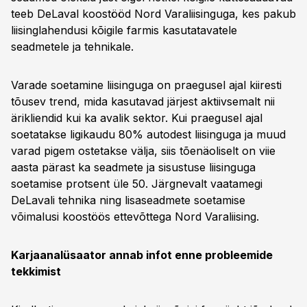
teeb DeLaval koostööd Nord Varaliisinguga, kes pakub
liisinglahendusi kõigile farmis kasutatavatele
seadmetele ja tehnikale.
Varade soetamine liisinguga on praegusel ajal kiiresti
tõusev trend, mida kasutavad järjest aktiivsemalt nii
ärikliendid kui ka avalik sektor. Kui praegusel ajal
soetatakse ligikaudu 80% autodest liisinguga ja muud
varad pigem ostetakse välja, siis tõenäoliselt on viie
aasta pärast ka seadmete ja sisustuse liisinguga
soetamise protsent üle 50. Järgnevalt vaatamegi
DeLavali tehnika ning lisaseadmete soetamise
võimalusi koostöös ettevõttega Nord Varaliising.
Karjaanalüsaator annab infot enne probleemide
tekkimist