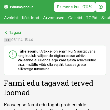
Esimene kuu -70%
Avaleht
Kõik lood
Arvamused
Galeriid
TOPid
Sisu
cebook
cebook
Tagasi
Twitter)
Twitter)
06.11.14, 15:44
ST
kedIn
kedIn
Tähelepanu!
Artikkel on enam kui 5 aastat vana
ning kuulub väljaande digitaalsesse arhiivi.
ail
ail
Väljaanne ei uuenda ega kaasajasta arhiveeritud
sisu, mistõttu võib olla vajalik kaasaegsete
k
k
allikatega tutvumine
Farmi edu tagavad terved
loomad
Kaasaegse farmi edu tagab probleemide