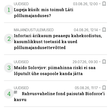
UUDISED
03.08.26, 12:00
1
Lugeja küsib: mis toimub Läti
põllumajanduses?
MAJANDUSTULEMUSED
04.08.26, 12:14
Infortari ärikasum peaaegu kahekordistus,
2
kasumlikkust toetasid ka uued
põllumajandusettevõtted
UUDISED
29.07.26, 09:30
3
Maido Solovjov: piimahinna riski ei saa
lõputult ühe osapoole kanda jätta
UUDISED
05.08.26, 11:17
4
Rahvusvaheline fond paisutab Bioforce’i
kasvu