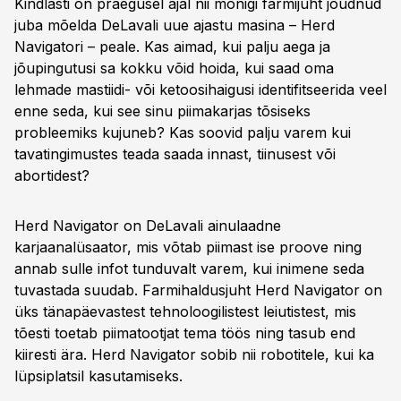
Kindlasti on praegusel ajal nii mõnigi farmijuht jõudnud
juba mõelda DeLavali uue ajastu masina – Herd
Navigatori – peale. Kas aimad, kui palju aega ja
jõupingutusi sa kokku võid hoida, kui saad oma
lehmade mastiidi- või ketoosihaigusi identifitseerida veel
enne seda, kui see sinu piimakarjas tõsiseks
probleemiks kujuneb? Kas soovid palju varem kui
tavatingimustes teada saada innast, tiinusest või
abortidest?
Herd Navigator on DeLavali ainulaadne
karjaanalüsaator, mis võtab piimast ise proove ning
annab sulle infot tunduvalt varem, kui inimene seda
tuvastada suudab. Farmihaldusjuht Herd Navigator on
üks tänapäevastest tehnoloogilistest leiutistest, mis
tõesti toetab piimatootjat tema töös ning tasub end
kiiresti ära. Herd Navigator sobib nii robotitele, kui ka
lüpsiplatsil kasutamiseks.