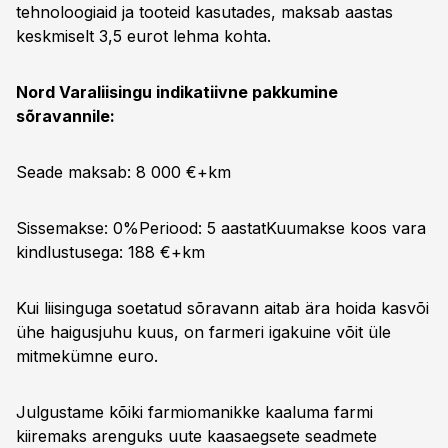
tehnoloogiaid ja tooteid kasutades, maksab aastas
keskmiselt 3,5 eurot lehma kohta.
Nord Varaliisingu indikatiivne pakkumine
sõravannile:
Seade maksab: 8 000 €+km
Sissemakse: 0%Periood: 5 aastat
Kuumakse koos vara
kindlustusega: 188 €+km
Kui liisinguga soetatud sõravann aitab ära hoida kasvõi
ühe haigusjuhu kuus, on farmeri igakuine võit üle
mitmekümne euro.
Julgustame kõiki farmiomanikke kaaluma farmi
kiiremaks arenguks uute kaasaegsete seadmete