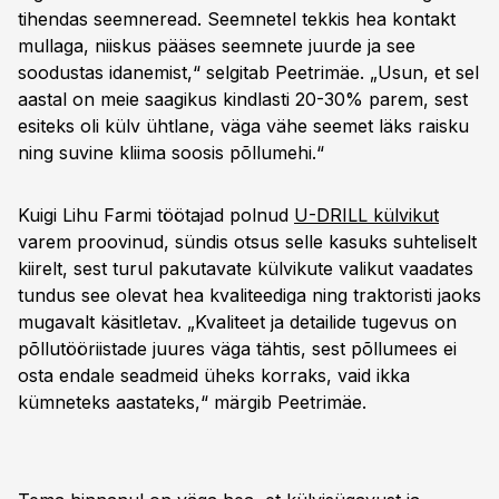
tihendas seemneread. Seemnetel tekkis hea kontakt
mullaga, niiskus pääses seemnete juurde ja see
soodustas idanemist,“ selgitab Peetrimäe. „Usun, et sel
aastal on meie saagikus kindlasti 20-30% parem, sest
esiteks oli külv ühtlane, väga vähe seemet läks raisku
ning suvine kliima soosis põllumehi.“
Kuigi Lihu Farmi töötajad polnud
U-DRILL külvikut
varem proovinud, sündis otsus selle kasuks suhteliselt
kiirelt, sest turul pakutavate külvikute valikut vaadates
tundus see olevat hea kvaliteediga ning traktoristi jaoks
mugavalt käsitletav. „Kvaliteet ja detailide tugevus on
põllutööriistade juures väga tähtis, sest põllumees ei
osta endale seadmeid üheks korraks, vaid ikka
kümneteks aastateks,“ märgib Peetrimäe.