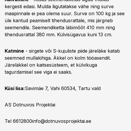
kergesti edasi. Mulda liigutatakse vähe ning surve
maapinnale ei pea olema suur. Surve on 100 kg ja see
üle kantud peamiselt tihendusrattale, mis järgneb
seemendile. Seemendiketta läbimõõt 410 mm ning
tihendusrattal 380 mm. Külvisügavus kuni 13 cm.
Katmine
- sirgete või S-kujuliste piide järeläke katab
seemned mullakihiga. Äkkel on kolm tööasendit.
Järeläkkel on kaitsesüsteem, et külvikuga
tagurdamisel see viga ei saaks.
Küsi lisa:
Savimäe 7, Vahi 60534, Tartu vald
AS Dotnuvos Projektai
Tel 6612800
info@dotnuvosprojektai.ee