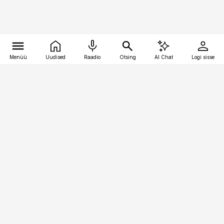
Menüü
Uudised
Raadio
Otsing
AI Chat
Logi sisse
Vana-Lõuna 39/1, 19094 Tallinn
(+372) 667 0111
pollumajandus@pollumajandus.ee
Telli
Reklaam
Firmast
Sisu kasutamisõigused
Ajakirjaniku
eetikakoodeks
Üldtingimused
Privaatsustingimused