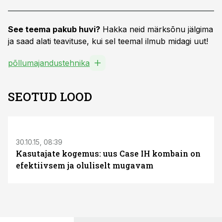
See teema pakub huvi?
Hakka neid märksõnu jälgima
ja saad alati teavituse, kui sel teemal ilmub midagi uut!
põllumajandustehnika
SEOTUD LOOD
S
30.10.15, 08:39
Kasutajate kogemus: uus Case IH kombain on
efektiivsem ja oluliselt mugavam