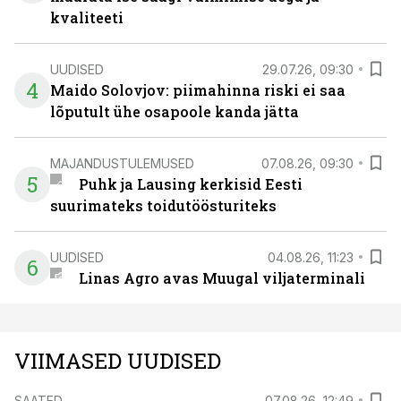
kvaliteeti
UUDISED
29.07.26, 09:30
4
Maido Solovjov: piimahinna riski ei saa
lõputult ühe osapoole kanda jätta
MAJANDUSTULEMUSED
07.08.26, 09:30
5
Puhk ja Lausing kerkisid Eesti
suurimateks toidutöösturiteks
UUDISED
04.08.26, 11:23
6
Linas Agro avas Muugal viljaterminali
VIIMASED UUDISED
SAATED
07.08.26, 12:49