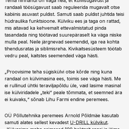
Tema hinnanul on väga hea, et külvisügavust ja
randaali töösügavust saab reguleerida mugavalt otse
kabiinis asuvast puldist. Samuti saab puldist juhtida teisi
hüdraulika funktsioone. Külviku ees ja taga on rattad,
mis aitavad ka kehvemalt ettevalmistatud pinda
tasandada ning töötavad suurepäraselt ka väga niiske
mulla peal. Neile järgnevad seemendid, iga rea kohta
tihendusratas ja siblimisreha. Kivikaitsesüsteem töötab
vedru peal, kaitstes seemendeid väga hästi.
„Proovisime teha sügiskülvi otse kõrde ning kuna
randaal on külvimasina ees, toimis see väga hästi. Me
ei rullinud ühtki teraviljapõldu üle, vaid lasime masinal
ise külviridadele „teki“ peale tõmmata, et seemned ära
ei kuivaks,“ sõnab Lihu Farmi endine peremees.
OÜ Põllutehnika peremees Arnold Põldmäe kasutab
samuti alates sellest kevadest
U-DRILL külvikut
.