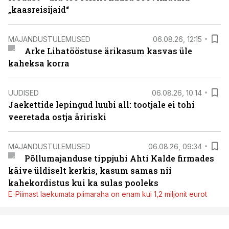
„kaasreisijaid“
MAJANDUSTULEMUSED
06.08.26, 12:15
Arke Lihatööstuse ärikasum kasvas üle
kaheksa korra
UUDISED
06.08.26, 10:14
Jaekettide lepingud luubi all: tootjale ei tohi
veeretada ostja äririski
MAJANDUSTULEMUSED
06.08.26, 09:34
Põllumajanduse tippjuhi Ahti Kalde firmades
käive üldiselt kerkis, kasum samas nii
kahekordistus kui ka sulas pooleks
E-Piimast laekumata piimaraha on enam kui 1,2 miljonit eurot