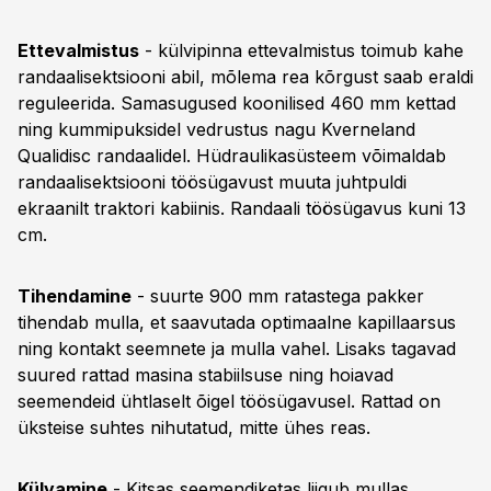
Ettevalmistus
- külvipinna ettevalmistus toimub kahe
randaalisektsiooni abil, mõlema rea kõrgust saab eraldi
reguleerida. Samasugused koonilised 460 mm kettad
ning kummipuksidel vedrustus nagu Kverneland
Qualidisc randaalidel. Hüdraulikasüsteem võimaldab
randaalisektsiooni töösügavust muuta juhtpuldi
ekraanilt traktori kabiinis. Randaali töösügavus kuni 13
cm.
Tihendamine
- suurte 900 mm ratastega pakker
tihendab mulla, et saavutada optimaalne kapillaarsus
ning kontakt seemnete ja mulla vahel. Lisaks tagavad
suured rattad masina stabiilsuse ning hoiavad
seemendeid ühtlaselt õigel töösügavusel. Rattad on
üksteise suhtes nihutatud, mitte ühes reas.
Külvamine
- Kitsas seemendiketas liigub mullas