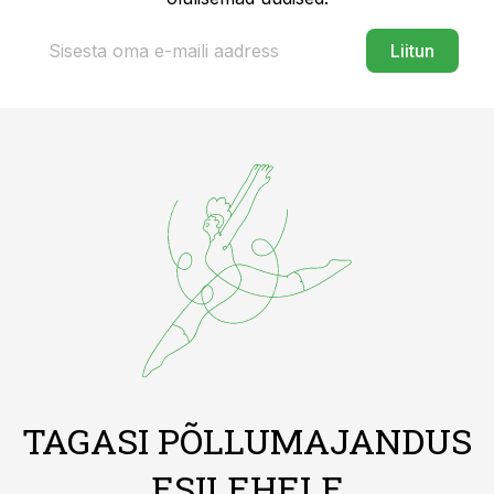
Liitun
TAGASI PÕLLUMAJANDUS
ESILEHELE