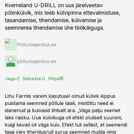
Kverneland U-DRILL on uus järelveetav
põimkülvik, mis teeb külvipinna ettevalmistuse,
tasandamise, tihendamise, külvamise ja
seemnerea tihendamise ühe töökäiguga.
Põllumajandus.ee
põllumajandus.ee
Jaga
Salvesta
Vihja
Lihu Farmis varem kasutusel olnud külvik kippus
puistama seemned põllule laiali, mistõttu need ei
idanenud ja kuivasid lihtsalt ära. „Väga palju seemet
läks raisku. Uue külvikuga oli efekt oluliselt suurem,
kuigi kevad oli väga kuiv. Efekt tuli sellest, et seemendi
taga olev tihendusrull surus seemned mulda ning