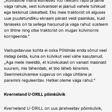
„Külvasime maha esimesed 100 hektarit rapsi ja jäime
väga rahule, sest külvamisel ei jäänud vahele tühikuid
ega tekkinud ülekatteid. Eks meie traktorist oli alguses
uue puutetundliku ekraani pärast veidi paanikas, kuid
tänaseks on ta sellega harjunud ja väga rahul: süsteem
on lihtne ning otse traktorist on mugav külvinormi
korrigeerida.“
Vastupidavuse kohta ei oska Põldmäe enda sõnul veel
midagi öelda, kuna on külvikut veel vähe kasutanud.
„Aga meile meeldib, et külvikukast on vanast masinast
suurem, mis tähendab, et töö läheb kiiremini.
Seemnekülvamise sügavus on väga ühtlane ja
paremini reguleeritav. Hetkel oleme väga rahul.“
Kverneland U-DRILL põimkülvik
Kverneland U-DRILL on uus järelveetav põimkülvik,