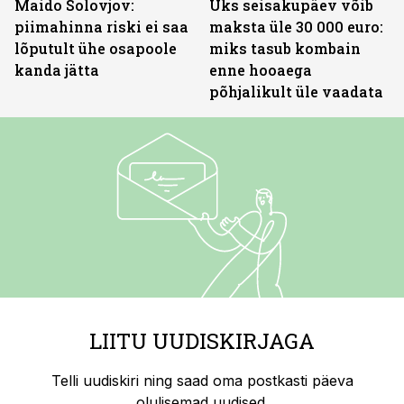
Maido Solovjov:
Üks seisakupäev võib
piimahinna riski ei saa
maksta üle 30 000 euro:
lõputult ühe osapoole
miks tasub kombain
kanda jätta
enne hooaega
põhjalikult üle vaadata
LIITU UUDISKIRJAGA
Telli uudiskiri ning saad oma postkasti päeva
olulisemad uudised.