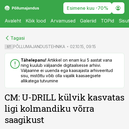
Esimene kuu -70%
Avaleht
Kõik lood
Arvamused
Galeriid
TOPid
Sisu
cebook
cebook
Tagasi
Twitter)
Twitter)
PÕLLUMAJANDUSTEHNIKA
02.10.15, 09:15
ST
kedIn
kedIn
Tähelepanu!
Artikkel on enam kui 5 aastat vana
ning kuulub väljaande digitaalsesse arhiivi.
ail
ail
Väljaanne ei uuenda ega kaasajasta arhiveeritud
sisu, mistõttu võib olla vajalik kaasaegsete
k
k
allikatega tutvumine
CM: U-DRILL külvik kasvatas
ligi kolmandiku võrra
saagikust