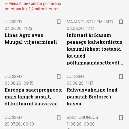
E-Piimast laekumata piimaraha
on enam kui 1,2 miljonit eurot
UUDISED
MAJANDUSTULEMUSED
04.08.26, 11:23
04.08.26, 12:14
Linas Agro avas
Infortari ärikasum
Muugal viljaterminali
peaaegu kahekordistus,
kasumlikkust toetasid
ka uued
põllumajandusettevõtted
UUDISED
UUDISED
03.08.26, 09:15
05.08.26, 11:17
Euroopa saagiprognoos:
Rahvusvaheline fond
mais langeb järsult,
paisutab Bioforce’i
õlikultuurid kasvavad
kasvu
ST
UUDISED
SISUTURUNDUS
29.07.26, 09:30
11.06.26, 09:28