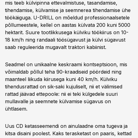
mis teeb külvipinna ettevalmistuse, tasandamise,
tihendamise, külvamise ja seemnerea tihendamise ühe
töökäiguga. U-DRILL on mõeldud professionaalsetele
põllumeestele, kellel on aastas külvata 200 kuni 5000
hektarit. Suure tootlikkusega külviku töökiirus on 10-
18 km/h ning randaali töösügavust ja külvi sügavust
saab reguleerida mugavalt traktori kabiinist.
Seadmel on unikaalne keskraami kontseptsioon, mis
võimaldab põllul teha 90-kraadiseid pöördeid ning
maanteel liikuda kiirusega kuni 40 km/h. Külviku
tihendusrattad on sik-saki kujuliselt, nii et välimised
rattad jäävad ettepoole: nii ei teki külgedele suuri
mullavalle ja seemnete külvamise sügavus on
ühtlasem.
Uus CD ketasseemendi on ainulaadne oma tugeva ja
kitsa disaini poolest. Kaks terasketast on paaris, kettad