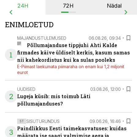
24H
72H
Nädal
ENIMLOETUD
MAJANDUSTULEMUSED
06.08.26, 09:34
Põllumajanduse tippjuhi Ahti Kalde
firmades käive üldiselt kerkis, kasum samas
1
nii kahekordistus kui ka sulas pooleks
E-Piimast laekumata piimaraha on enam kui 1,2 miljonit
eurot
UUDISED
03.08.26, 12:00
2
Lugeja küsib: mis toimub Läti
põllumajanduses?
SISUTURUNDUS
09.06.26, 16:46
ST
Paindlikkus Eesti taimekasvatuses: kuidas
3
määrata ise saagi valmimise aega ja