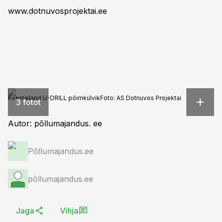
www.dotnuvosprojektai.ee
Kverneland U-DRILL põimkülvik
Foto:
AS Dotnuvos Projektai
3 fotot
Autor: põllumajandus. ee
Põllumajandus.ee
põllumajandus.ee
Jaga
Vihja