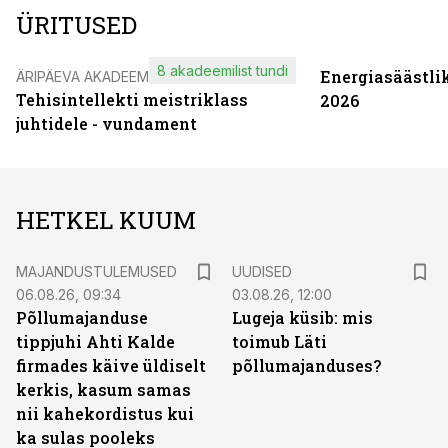
ÜRITUSED
8 akadeemilist tundi
Energiasäästli
ÄRIPÄEVA AKADEEMIA
Tehisintellekti meistriklass
2026
juhtidele - vundament
HETKEL KUUM
MAJANDUSTULEMUSED
UUDISED
06.08.26, 09:34
03.08.26, 12:00
Põllumajanduse
Lugeja küsib: mis
tippjuhi Ahti Kalde
toimub Läti
firmades käive üldiselt
põllumajanduses?
kerkis, kasum samas
nii kahekordistus kui
ka sulas pooleks