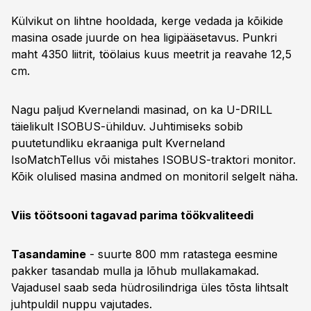
Külvikut on lihtne hooldada, kerge vedada ja kõikide
masina osade juurde on hea ligipääsetavus. Punkri
maht 4350 liitrit, töölaius kuus meetrit ja reavahe 12,5
cm.
Nagu paljud Kvernelandi masinad, on ka U-DRILL
täielikult ISOBUS-ühilduv. Juhtimiseks sobib
puutetundliku ekraaniga pult Kverneland
IsoMatchTellus või mistahes ISOBUS-traktori monitor.
Kõik olulised masina andmed on monitoril selgelt näha.
Viis töötsooni tagavad parima töökvaliteedi
Tasandamine
- suurte 800 mm ratastega eesmine
pakker tasandab mulla ja lõhub mullakamakad.
Vajadusel saab seda hüdrosilindriga üles tõsta lihtsalt
juhtpuldil nuppu vajutades.