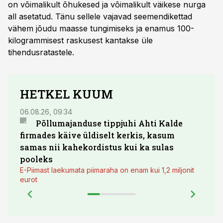
on võimalikult õhukesed ja võimalikult väikese nurga
all asetatud. Tänu sellele vajavad seemendikettad
vähem jõudu maasse tungimiseks ja enamus 100-
kilogrammisest raskusest kantakse üle
tihendusratastele.
HETKEL KUUM
06.08.26, 09:34
03.08.
Põllumajanduse tippjuhi Ahti Kalde
Luge
firmades käive üldiselt kerkis, kasum
põll
samas nii kahekordistus kui ka sulas
pooleks
E-Piimast laekumata piimaraha on enam kui 1,2 miljonit
eurot