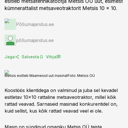
esitleb metsatehnikatootja Metsis OÜ uut, esimest
kümnerattalist metsaveotraktorit Metsis 10 x 10.
Põllumajandus.ee
põllumajandus.ee
Jaga
Salvesta
Vihja
Metsis esitleb Maamessil uut masinat
Foto:
Metsis OÜ
Koostöös klientidega on valminud ja juba sel kevadel
esitletav 10x10 rattaline metsaveotraktor, millel kõik
rattad veavad. Sarnaseid masinaid konkurentidel on,
kuid sellist, kus kõik rattad veavad veel ei ole.
Masin on sündinud omaniku Metsis OÜ teiste