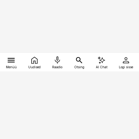
Menüü
Uudised
Raadio
Otsing
AI Chat
Logi sisse
Vana-Lõuna 39/1, 19094 Tallinn
(+372) 667 0111
pollumajandus@pollumajandus.ee
Telli
Reklaam
Firmast