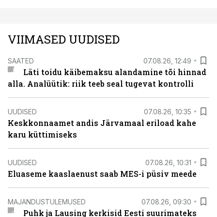
VIIMASED UUDISED
SAATED
07.08.26, 12:49
Läti toidu käibemaksu alandamine tõi hinnad
alla. Analüütik: riik teeb seal tugevat kontrolli
UUDISED
07.08.26, 10:35
Keskkonnaamet andis Järvamaal eriload kahe
karu küttimiseks
UUDISED
07.08.26, 10:31
Eluaseme kaaslaenust saab MES-i püsiv meede
MAJANDUSTULEMUSED
07.08.26, 09:30
Puhk ja Lausing kerkisid Eesti suurimateks