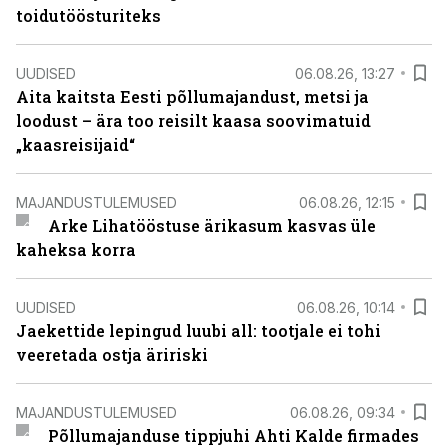
toidutöösturiteks
UUDISED
06.08.26, 13:27
Aita kaitsta Eesti põllumajandust, metsi ja
loodust – ära too reisilt kaasa soovimatuid
„kaasreisijaid“
MAJANDUSTULEMUSED
06.08.26, 12:15
Arke Lihatööstuse ärikasum kasvas üle
kaheksa korra
UUDISED
06.08.26, 10:14
Jaekettide lepingud luubi all: tootjale ei tohi
veeretada ostja äririski
MAJANDUSTULEMUSED
06.08.26, 09:34
Põllumajanduse tippjuhi Ahti Kalde firmades