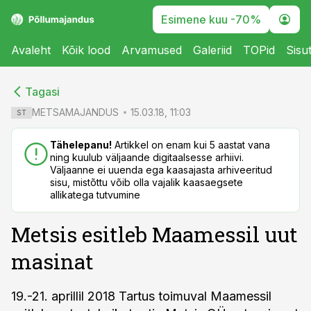
Esimene kuu -70%
Avaleht
Kõik lood
Arvamused
Galeriid
TOPid
Sisu
cebook
cebook
Tagasi
Twitter)
Twitter)
METSAMAJANDUS
15.03.18, 11:03
ST
kedIn
kedIn
Tähelepanu!
Artikkel on enam kui 5 aastat vana
ning kuulub väljaande digitaalsesse arhiivi.
ail
ail
Väljaanne ei uuenda ega kaasajasta arhiveeritud
sisu, mistõttu võib olla vajalik kaasaegsete
k
k
allikatega tutvumine
Metsis esitleb Maamessil uut
masinat
19.-21. aprillil 2018 Tartus toimuval Maamessil