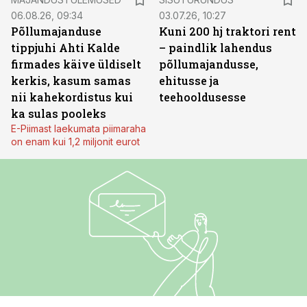
06.08.26, 09:34
03.07.26, 10:27
Põllumajanduse
Kuni 200 hj traktori rent
tippjuhi Ahti Kalde
– paindlik lahendus
firmades käive üldiselt
põllumajandusse,
kerkis, kasum samas
ehitusse ja
nii kahekordistus kui
teehooldusesse
ka sulas pooleks
E-Piimast laekumata piimaraha
on enam kui 1,2 miljonit eurot