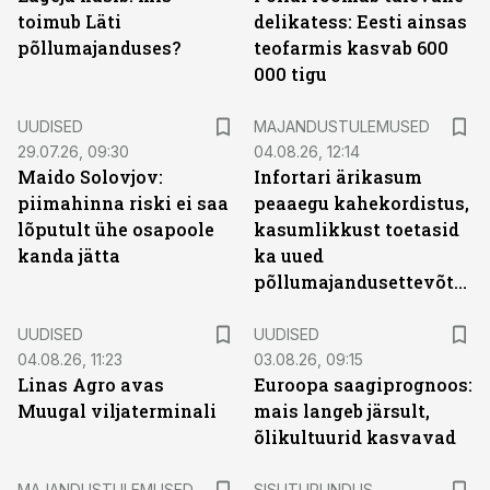
toimub Läti
delikatess: Eesti ainsas
põllumajanduses?
teofarmis kasvab 600
000 tigu
UUDISED
MAJANDUSTULEMUSED
29.07.26, 09:30
04.08.26, 12:14
Maido Solovjov:
Infortari ärikasum
piimahinna riski ei saa
peaaegu kahekordistus,
lõputult ühe osapoole
kasumlikkust toetasid
kanda jätta
ka uued
põllumajandusettevõtted
UUDISED
UUDISED
04.08.26, 11:23
03.08.26, 09:15
Linas Agro avas
Euroopa saagiprognoos:
Muugal viljaterminali
mais langeb järsult,
õlikultuurid kasvavad
ST
MAJANDUSTULEMUSED
SISUTURUNDUS