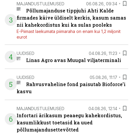
MAJANDUSTULEMUSED
06.08.26, 09:34
Põllumajanduse tippjuhi Ahti Kalde
firmades käive üldiselt kerkis, kasum samas
3
nii kahekordistus kui ka sulas pooleks
E-Piimast laekumata piimaraha on enam kui 1,2 miljonit
eurot
UUDISED
04.08.26, 11:23
4
Linas Agro avas Muugal viljaterminali
UUDISED
05.08.26, 11:17
5
Rahvusvaheline fond paisutab Bioforce’i
kasvu
MAJANDUSTULEMUSED
04.08.26, 12:14
Infortari ärikasum peaaegu kahekordistus,
6
kasumlikkust toetasid ka uued
põllumajandusettevõtted