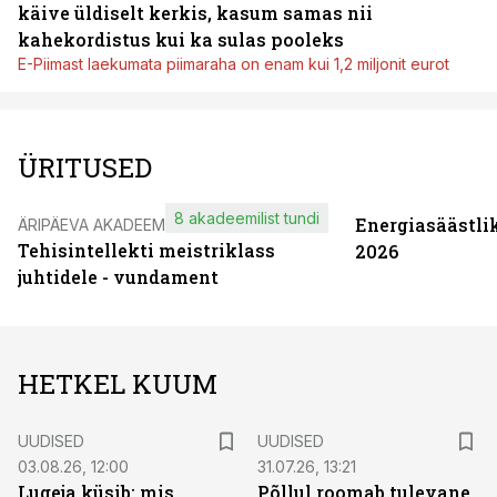
käive üldiselt kerkis, kasum samas nii
kahekordistus kui ka sulas pooleks
E-Piimast laekumata piimaraha on enam kui 1,2 miljonit eurot
ÜRITUSED
8 akadeemilist tundi
Energiasäästli
ÄRIPÄEVA AKADEEMIA
Tehisintellekti meistriklass
2026
juhtidele - vundament
HETKEL KUUM
UUDISED
UUDISED
03.08.26, 12:00
31.07.26, 13:21
Lugeja küsib: mis
Põllul roomab tulevane