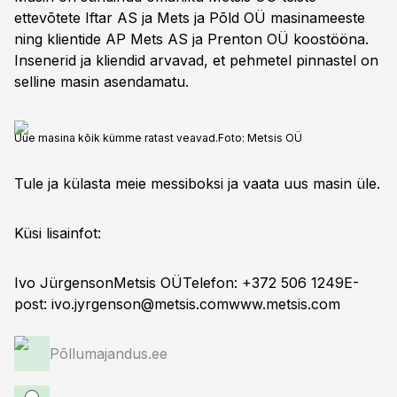
ettevõtete Iftar AS ja Mets ja Põld OÜ masinameeste
ning klientide AP Mets AS ja Prenton OÜ koostööna.
Insenerid ja kliendid arvavad, et pehmetel pinnastel on
selline masin asendamatu.
Uue masina kõik kümme ratast veavad.
Foto:
Metsis OÜ
Tule ja külasta meie messiboksi ja vaata uus masin üle.
Küsi lisainfot:
Ivo JürgensonMetsis OÜTelefon: +372 506 1249E-
post:
ivo.jyrgenson@metsis.comwww.metsis.com
Põllumajandus.ee