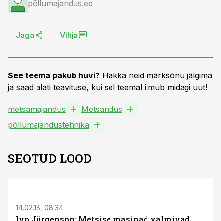
põllumajandus.ee
Jaga
Vihja
See teema pakub huvi?
Hakka neid märksõnu jälgima
ja saad alati teavituse, kui sel teemal ilmub midagi uut!
metsamajandus
Metsandus
põllumajandustehnika
SEOTUD LOOD
14.02.18, 08:34
Ivo Jürgenson: Metsise masinad valmivad