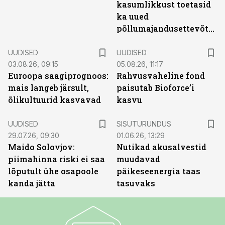
kasumlikkust toetasid
ka uued
põllumajandusettevõtted
UUDISED
UUDISED
03.08.26, 09:15
05.08.26, 11:17
Euroopa saagiprognoos:
Rahvusvaheline fond
mais langeb järsult,
paisutab Bioforce’i
õlikultuurid kasvavad
kasvu
ST
UUDISED
SISUTURUNDUS
29.07.26, 09:30
01.06.26, 13:29
Maido Solovjov:
Nutikad akusalvestid
piimahinna riski ei saa
muudavad
lõputult ühe osapoole
päikeseenergia taas
kanda jätta
tasuvaks