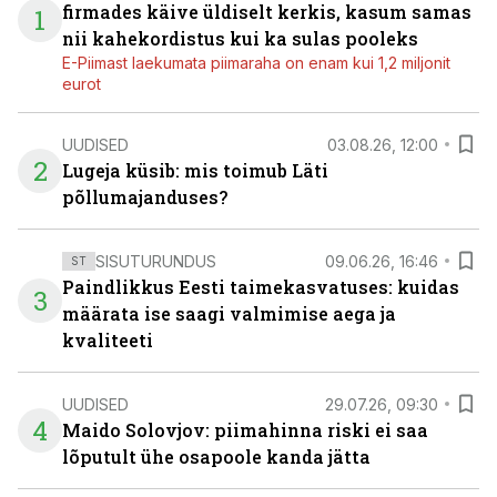
firmades käive üldiselt kerkis, kasum samas
1
nii kahekordistus kui ka sulas pooleks
E-Piimast laekumata piimaraha on enam kui 1,2 miljonit
eurot
UUDISED
03.08.26, 12:00
2
Lugeja küsib: mis toimub Läti
põllumajanduses?
SISUTURUNDUS
09.06.26, 16:46
ST
Paindlikkus Eesti taimekasvatuses: kuidas
3
määrata ise saagi valmimise aega ja
kvaliteeti
UUDISED
29.07.26, 09:30
4
Maido Solovjov: piimahinna riski ei saa
lõputult ühe osapoole kanda jätta