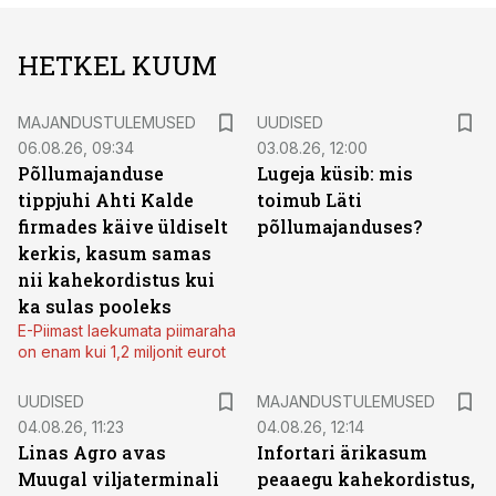
HETKEL KUUM
MAJANDUSTULEMUSED
UUDISED
06.08.26, 09:34
03.08.26, 12:00
Põllumajanduse
Lugeja küsib: mis
tippjuhi Ahti Kalde
toimub Läti
firmades käive üldiselt
põllumajanduses?
kerkis, kasum samas
nii kahekordistus kui
ka sulas pooleks
E-Piimast laekumata piimaraha
on enam kui 1,2 miljonit eurot
UUDISED
MAJANDUSTULEMUSED
04.08.26, 11:23
04.08.26, 12:14
Linas Agro avas
Infortari ärikasum
Muugal viljaterminali
peaaegu kahekordistus,