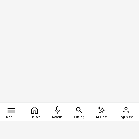
Menüü
Uudised
Raadio
Otsing
AI Chat
Logi sisse