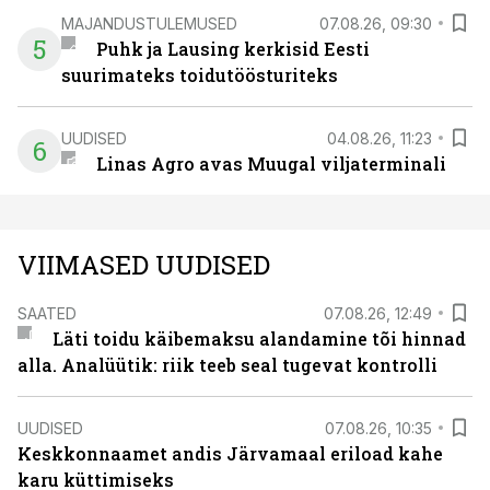
MAJANDUSTULEMUSED
07.08.26, 09:30
5
Puhk ja Lausing kerkisid Eesti
suurimateks toidutöösturiteks
UUDISED
04.08.26, 11:23
6
Linas Agro avas Muugal viljaterminali
VIIMASED UUDISED
SAATED
07.08.26, 12:49
Läti toidu käibemaksu alandamine tõi hinnad
alla. Analüütik: riik teeb seal tugevat kontrolli
UUDISED
07.08.26, 10:35
Keskkonnaamet andis Järvamaal eriload kahe
karu küttimiseks