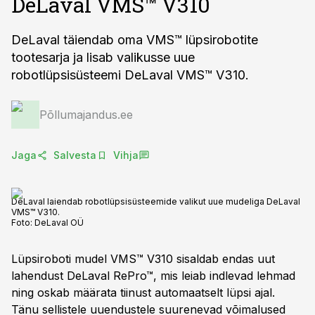
DeLaval VMS™ V310
DeLaval täiendab oma VMS™ lüpsirobotite
tootesarja ja lisab valikusse uue
robotlüpsisüsteemi DeLaval VMS™ V310.
Põllumajandus.ee
Jaga
Salvesta
Vihja
DeLaval laiendab robotlüpsisüsteemide valikut uue mudeliga DeLaval
VMS™ V310.
Foto:
DeLaval OÜ
Lüpsiroboti mudel VMS™ V310 sisaldab endas uut
lahendust DeLaval RePro™, mis leiab indlevad lehmad
ning oskab määrata tiinust automaatselt lüpsi ajal.
Tänu sellistele uuendustele suurenevad võimalused