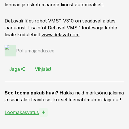
lehmad ja oskab määrata tiinust automaatselt.
DeLavali lüpsirobot VMS™ V310 on saadaval alates
jaanuarist. Lisainfot DeLaval VMS™ tootesarja kohta
leiate kodulehelt
www.delaval.com
.
Põllumajandus.ee
Jaga
Vihja
See teema pakub huvi?
Hakka neid märksõnu jälgima
ja saad alati teavituse, kui sel teemal ilmub midagi uut!
Loomakasvatus