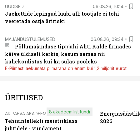
UUDISED
06.08.26, 10:14
Jaekettide lepingud luubi all: tootjale ei tohi
veeretada ostja äririski
MAJANDUSTULEMUSED
06.08.26, 09:34
Põllumajanduse tippjuhi Ahti Kalde firmades
käive üldiselt kerkis, kasum samas nii
kahekordistus kui ka sulas pooleks
E-Piimast laekumata piimaraha on enam kui 1,2 miljonit eurot
ÜRITUSED
8 akadeemilist tundi
Energiasäästli
ÄRIPÄEVA AKADEEMIA
Tehisintellekti meistriklass
2026
juhtidele - vundament