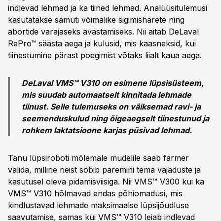
indlevad lehmad ja ka tiined lehmad. Analüüsitulemusi
kasutatakse samuti võimalike sigimishärete ning
abortide varajaseks avastamiseks. Nii aitab DeLaval
RePro™ säästa aega ja kulusid, mis kaasneksid, kui
tiinestumine pärast poegimist võtaks liialt kaua aega.
DeLaval VMS™ V310 on esimene lüpsisüsteem,
mis suudab automaatselt kinnitada lehmade
tiinust. Selle tulemuseks on väiksemad ravi- ja
seemenduskulud ning õigeaegselt tiinestunud ja
rohkem laktatsioone karjas püsivad lehmad.
Tänu lüpsiroboti mõlemale mudelile saab farmer
valida, milline neist sobib paremini tema vajaduste ja
kasutusel oleva pidamisviisiga. Nii VMS™ V300 kui ka
VMS™ V310 hõlmavad endas põhiomadusi, mis
kindlustavad lehmade maksimaalse lüpsijõudluse
saavutamise, samas kui VMS™ V310 leiab indlevad