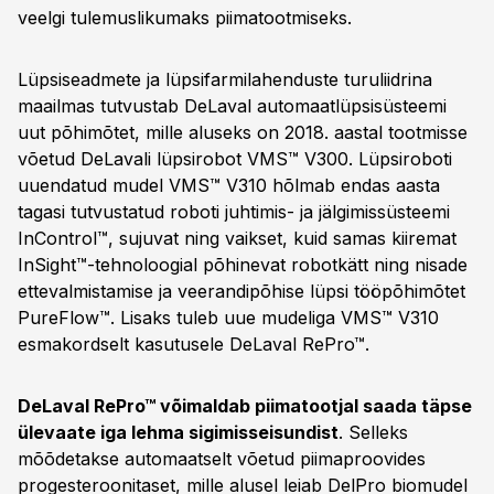
veelgi tulemuslikumaks piimatootmiseks.
Lüpsiseadmete ja lüpsifarmilahenduste turuliidrina
maailmas tutvustab DeLaval automaatlüpsisüsteemi
uut põhimõtet, mille aluseks on 2018. aastal tootmisse
võetud DeLavali lüpsirobot VMS™ V300. Lüpsiroboti
uuendatud mudel VMS™ V310 hõlmab endas aasta
tagasi tutvustatud roboti juhtimis- ja jälgimissüsteemi
InControl™, sujuvat ning vaikset, kuid samas kiiremat
InSight™-tehnoloogial põhinevat robotkätt ning nisade
ettevalmistamise ja veerandipõhise lüpsi tööpõhimõtet
PureFlow™. Lisaks tuleb uue mudeliga VMS™ V310
esmakordselt kasutusele DeLaval RePro™.
DeLaval RePro™ võimaldab piimatootjal saada täpse
ülevaate iga lehma sigimisseisundist
. Selleks
mõõdetakse automaatselt võetud piimaproovides
progesteroonitaset, mille alusel leiab DelPro biomudel