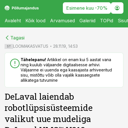
Esimene kuu -70%
Avaleht
Kõik lood
Arvamused
Galeriid
TOPid
Sisu
cebook
cebook
Tagasi
Twitter)
Twitter)
LOOMAKASVATUS
28.11.19, 14:53
ST
kedIn
kedIn
Tähelepanu!
Artikkel on enam kui 5 aastat vana
ning kuulub väljaande digitaalsesse arhiivi.
ail
ail
Väljaanne ei uuenda ega kaasajasta arhiveeritud
sisu, mistõttu võib olla vajalik kaasaegsete
k
k
allikatega tutvumine
DeLaval laiendab
robotlüpsisüsteemide
valikut uue mudeliga