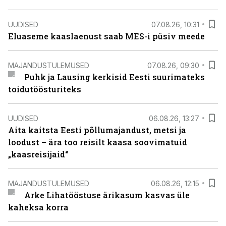
UUDISED
07.08.26, 10:31
Eluaseme kaaslaenust saab MES-i püsiv meede
MAJANDUSTULEMUSED
07.08.26, 09:30
Puhk ja Lausing kerkisid Eesti suurimateks
toidutöösturiteks
UUDISED
06.08.26, 13:27
Aita kaitsta Eesti põllumajandust, metsi ja
loodust – ära too reisilt kaasa soovimatuid
„kaasreisijaid“
MAJANDUSTULEMUSED
06.08.26, 12:15
Arke Lihatööstuse ärikasum kasvas üle
kaheksa korra