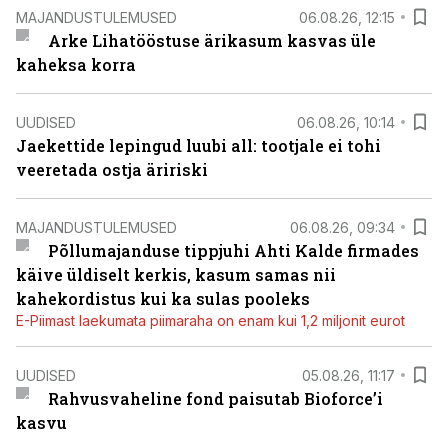
MAJANDUSTULEMUSED
06.08.26, 12:15
Arke Lihatööstuse ärikasum kasvas üle
kaheksa korra
UUDISED
06.08.26, 10:14
Jaekettide lepingud luubi all: tootjale ei tohi
veeretada ostja äririski
MAJANDUSTULEMUSED
06.08.26, 09:34
Põllumajanduse tippjuhi Ahti Kalde firmades
käive üldiselt kerkis, kasum samas nii
kahekordistus kui ka sulas pooleks
E-Piimast laekumata piimaraha on enam kui 1,2 miljonit eurot
UUDISED
05.08.26, 11:17
Rahvusvaheline fond paisutab Bioforce’i
kasvu