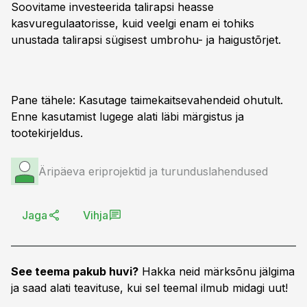
Soovitame investeerida talirapsi heasse
kasvuregulaatorisse, kuid veelgi enam ei tohiks
unustada talirapsi sügisest umbrohu- ja haigustõrjet.
Pane tähele: Kasutage taimekaitsevahendeid ohutult.
Enne kasutamist lugege alati läbi märgistus ja
tootekirjeldus.
Äripäeva eriprojektid ja turunduslahendused
Jaga
Vihja
See teema pakub huvi?
Hakka neid märksõnu jälgima
ja saad alati teavituse, kui sel teemal ilmub midagi uut!