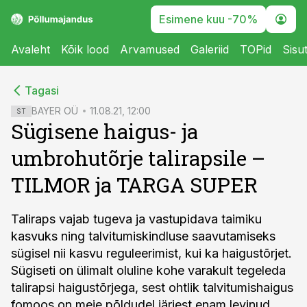
Esimene kuu -70%
Avaleht
Kõik lood
Arvamused
Galeriid
TOPid
Sisu
cebook
cebook
Tagasi
Twitter)
Twitter)
BAYER OÜ
11.08.21, 12:00
ST
Sügisene haigus- ja
kedIn
kedIn
umbrohutõrje talirapsile –
ail
ail
TILMOR ja TARGA SUPER
k
k
Taliraps vajab tugeva ja vastupidava taimiku
kasvuks ning talvitumiskindluse saavutamiseks
sügisel nii kasvu reguleerimist, kui ka haigustõrjet.
Sügiseti on ülimalt oluline kohe varakult tegeleda
talirapsi haigustõrjega, sest ohtlik talvitumishaigus
fomoos on meie põldudel järjest enam levinud.