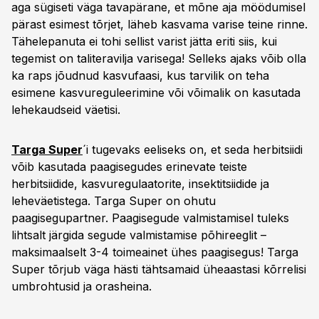
aga sügiseti väga tavapärane, et mõne aja möödumisel
pärast esimest tõrjet, läheb kasvama varise teine rinne.
Tähelepanuta ei tohi sellist varist jätta eriti siis, kui
tegemist on taliteravilja varisega! Selleks ajaks võib olla
ka raps jõudnud kasvufaasi, kus tarvilik on teha
esimene kasvureguleerimine või võimalik on kasutada
lehekaudseid väetisi.
Targa Super
´i tugevaks eeliseks on, et seda herbitsiidi
võib kasutada paagisegudes erinevate teiste
herbitsiidide, kasvuregulaatorite, insektitsiidide ja
leheväetistega. Targa Super on ohutu
paagisegupartner. Paagisegude valmistamisel tuleks
lihtsalt järgida segude valmistamise põhireeglit –
maksimaalselt 3-4 toimeainet ühes paagisegus! Targa
Super tõrjub väga hästi tähtsamaid üheaastasi kõrrelisi
umbrohtusid ja orasheina.