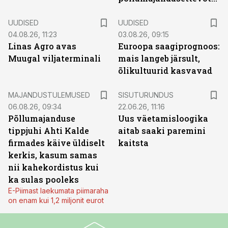
UUDISED
UUDISED
04.08.26, 11:23
03.08.26, 09:15
Linas Agro avas
Euroopa saagiprognoos:
Muugal viljaterminali
mais langeb järsult,
õlikultuurid kasvavad
ST
MAJANDUSTULEMUSED
SISUTURUNDUS
06.08.26, 09:34
22.06.26, 11:16
Põllumajanduse
Uus väetamisloogika
tippjuhi Ahti Kalde
aitab saaki paremini
firmades käive üldiselt
kaitsta
kerkis, kasum samas
nii kahekordistus kui
ka sulas pooleks
E-Piimast laekumata piimaraha
on enam kui 1,2 miljonit eurot