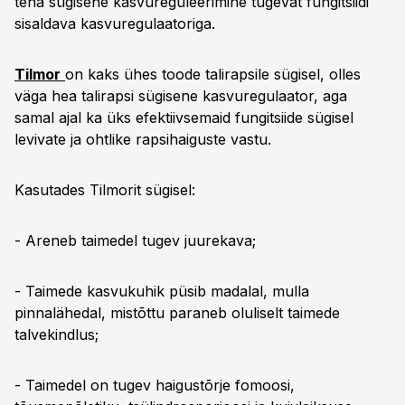
teha sügisene kasvureguleerimine tugevat fungitsiidi
sisaldava kasvuregulaatoriga.
Tilmor
on kaks ühes toode talirapsile sügisel, olles
väga hea talirapsi sügisene kasvuregulaator, aga
samal ajal ka üks efektiivsemaid fungitsiide sügisel
levivate ja ohtlike rapsihaiguste vastu.
Kasutades Tilmorit sügisel:
- Areneb taimedel tugev juurekava;
- Taimede kasvukuhik püsib madalal, mulla
pinnalähedal, mistõttu paraneb oluliselt taimede
talvekindlus;
- Taimedel on tugev haigustõrje fomoosi,