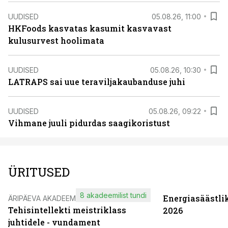
UUDISED
05.08.26, 11:00
HKFoods kasvatas kasumit kasvavast
kulusurvest hoolimata
UUDISED
05.08.26, 10:30
LATRAPS sai uue teraviljakaubanduse juhi
UUDISED
05.08.26, 09:22
Vihmane juuli pidurdas saagikoristust
ÜRITUSED
8 akadeemilist tundi
Energiasäästli
ÄRIPÄEVA AKADEEMIA
Tehisintellekti meistriklass
2026
juhtidele - vundament