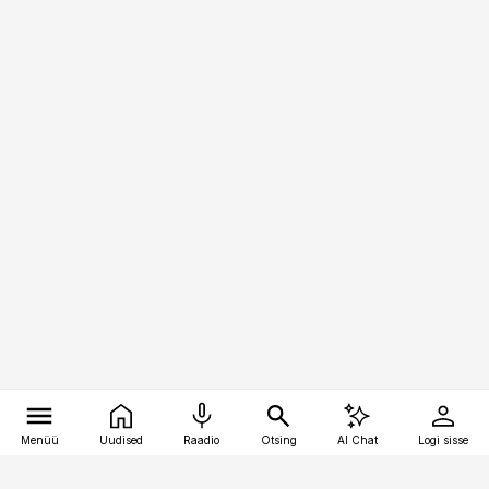
Menüü
Uudised
Raadio
Otsing
AI Chat
Logi sisse