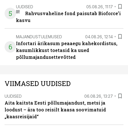
UUDISED
05.08.26, 11:17
5
Rahvusvaheline fond paisutab Bioforce’i
kasvu
MAJANDUSTULEMUSED
04.08.26, 12:14
Infortari ärikasum peaaegu kahekordistus,
6
kasumlikkust toetasid ka uued
põllumajandusettevõtted
VIIMASED UUDISED
UUDISED
06.08.26, 13:27
Aita kaitsta Eesti põllumajandust, metsi ja
loodust – ära too reisilt kaasa soovimatuid
„kaasreisijaid“