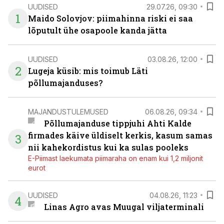
UUDISED
29.07.26, 09:30
1
Maido Solovjov: piimahinna riski ei saa
lõputult ühe osapoole kanda jätta
UUDISED
03.08.26, 12:00
2
Lugeja küsib: mis toimub Läti
põllumajanduses?
MAJANDUSTULEMUSED
06.08.26, 09:34
Põllumajanduse tippjuhi Ahti Kalde
firmades käive üldiselt kerkis, kasum samas
3
nii kahekordistus kui ka sulas pooleks
E-Piimast laekumata piimaraha on enam kui 1,2 miljonit
eurot
UUDISED
04.08.26, 11:23
4
Linas Agro avas Muugal viljaterminali