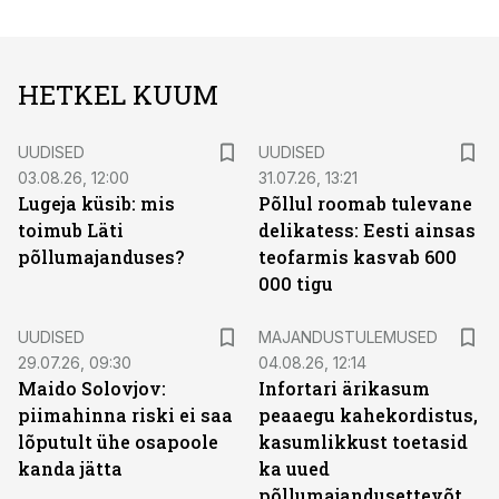
HETKEL KUUM
UUDISED
UUDISED
03.08.26, 12:00
31.07.26, 13:21
Lugeja küsib: mis
Põllul roomab tulevane
toimub Läti
delikatess: Eesti ainsas
põllumajanduses?
teofarmis kasvab 600
000 tigu
UUDISED
MAJANDUSTULEMUSED
29.07.26, 09:30
04.08.26, 12:14
Maido Solovjov:
Infortari ärikasum
piimahinna riski ei saa
peaaegu kahekordistus,
lõputult ühe osapoole
kasumlikkust toetasid
kanda jätta
ka uued
põllumajandusettevõtted