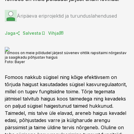
Äripäeva eriprojektid ja turunduslahendused
Jaga
Salvesta
Vihja
Fomoos on meie põldudel järjest süvenev ohtlik rapsitaimi nõrgestav
ja saagikadu põhjustav haigus
Foto:
Bayer
Fomoos nakkub sügisel ning kõige efektiivsem on
tõrjuda haigust kasutadades sügisel kasvuregulaatorit,
millel on tugev fungitsiidne toime. Tõrje tegemata
jätmisel talvitub haigus koos taimedega ning kevadeks
on paljud sügisel haigestunud taimed hukkunud.
Taimedel, mis talve üle elavad, areneb haigus kevadel
edasi, põhjustades varre ja külgharude arengu
pärssimist ja taime üldine tervis nõrgeneb. Oluline on