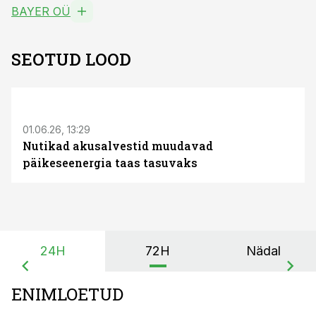
BAYER OÜ
SEOTUD LOOD
ST
01.06.26, 13:29
Nutikad akusalvestid muudavad
päikeseenergia taas tasuvaks
24H
72H
Nädal
ENIMLOETUD