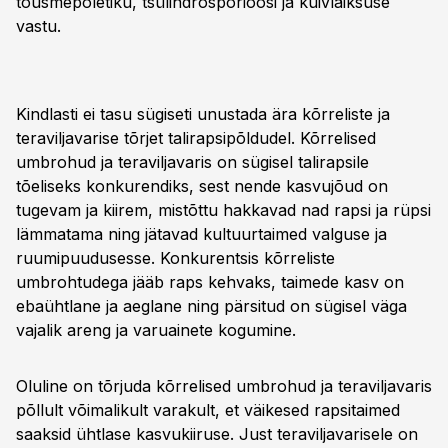
tõusmepõletiku, tsülindrosporioosi ja kuivlaiksuse
vastu.
Kindlasti ei tasu sügiseti unustada ära kõrreliste ja
teraviljavarise tõrjet talirapsipõldudel. Kõrrelised
umbrohud ja teraviljavaris on sügisel talirapsile
tõeliseks konkurendiks, sest nende kasvujõud on
tugevam ja kiirem, mistõttu hakkavad nad rapsi ja rüpsi
lämmatama ning jätavad kultuurtaimed valguse ja
ruumipuudusesse. Konkurentsis kõrreliste
umbrohtudega jääb raps kehvaks, taimede kasv on
ebaühtlane ja aeglane ning pärsitud on sügisel väga
vajalik areng ja varuainete kogumine.
Oluline on tõrjuda kõrrelised umbrohud ja teraviljavaris
põllult võimalikult varakult, et väikesed rapsitaimed
saaksid ühtlase kasvukiiruse. Just teraviljavarisele on