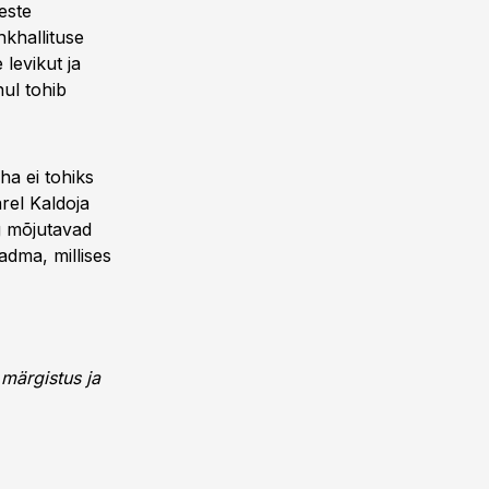
meste
hkhallituse
 levikut ja
hul tohib
ha ei tohiks
rel Kaldoja
g mõjutavad
adma, millises
 märgistus ja