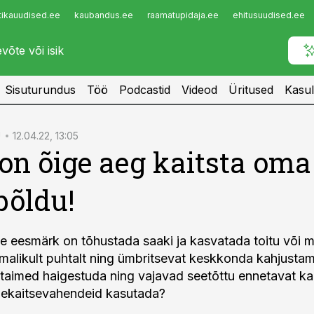
tikauudised.ee
kaubandus.ee
raamatupidaja.ee
ehitusuudised.ee
Infopank
Radar
Sisuturundus
Töö
Podcastid
Videod
Üritused
Kasul
Ü
12.04.22, 13:05
on õige aeg kaitsta oma
põldu!
e eesmärk on tõhustada saaki ja kasvatada toitu või 
imalikult puhtalt ning ümbritsevat keskkonda kahjusta
i taimed haigestuda ning vajavad seetõttu ennetavat kai
imekaitsevahendeid kasutada?