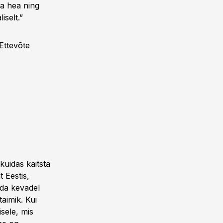
ga hea ning
iselt.”
 Ettevõte
kuidas kaitsta
 Eestis,
da kevadel
taimik. Kui
sele, mis