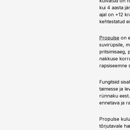
külvatud on f
kui 4 aasta jä
ajal on +12 k
kehtestatud ei
Propulse
on en
suvirüpsile, m
pritsimisaeg, 
nakkuse korra
rapsiseemne s
Fungitsiid sis
taimesse ja le
rünnaku eest.
ennetava ja r
Propulse kulun
tõrjutavale ha