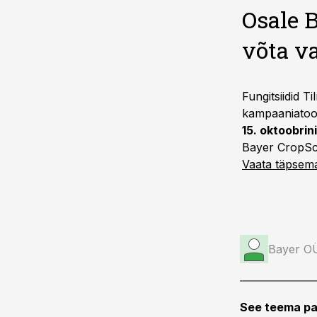
Osale B
võta v
Fungitsiidid 
kampaaniatoo
15. oktoobrin
Bayer CropSci
Vaata täpsemal
Bayer O
See teema pa