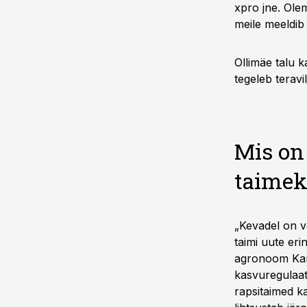
xpro jne. Ole
meile meeldib 
Ollimäe talu k
tegeleb teravi
Mis on
taimek
„Kevadel on v
taimi uute eri
agronoom Kare
kasvuregulaato
rapsitaimed k