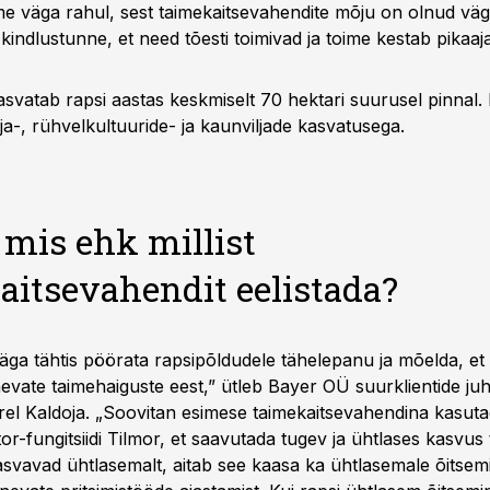
me väga rahul, sest taimekaitsevahendite mõju on olnud vä
kindlustunne, et need tõesti toimivad ja toime kestab pikaajal
asvatab rapsi aastas keskmiselt 70 hektari suurusel pinnal.
lja-, rühvelkultuuride- ja kaunviljade kasvatusega.
 mis ehk millist
aitsevahendit eelistada?
äga tähtis pöörata rapsipõldudele tähelepanu ja mõelda, et 
nevate taimehaiguste eest,” ütleb Bayer OÜ suurklientide juht
l Kaldoja. „Soovitan esimese taimekaitsevahendina kasuta
r-fungitsiidi Tilmor, et saavutada tugev ja ühtlases kasvus 
asvavad ühtlasemalt, aitab see kaasa ka ühtlasemale õitsemi