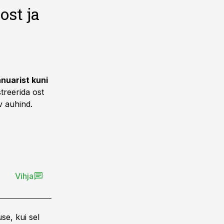
ost ja
anuarist kuni
streerida ost
v auhind.
Vihja
se, kui sel