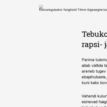
Kasvuregulaator-fungitsiid Tilmor õigeaegne ka
Tebuko
rapsi- 
Parima tulemu
aitab vältida 
areneb tugev 
ebajahukaste, 
kuni kaks kor
Vahendi kulun
esinevad haig