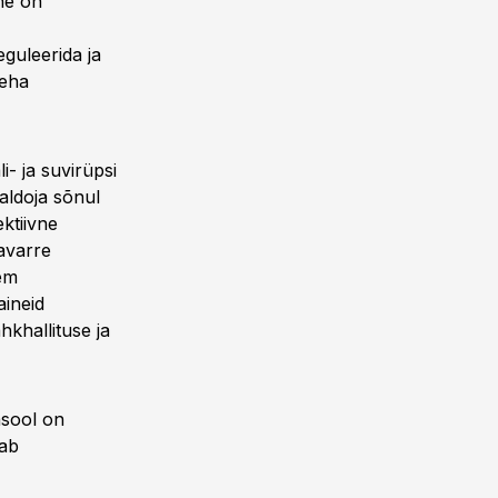
ine on
guleerida ja
teha
i- ja suvirüpsi
aldoja sõnul
ektiivne
avarre
kem
aineid
khallituse ja
asool on
tab