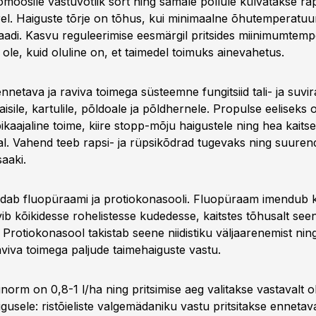
omoosile vastuvõtlik sort ning samale põllule külvatakse ra
rel. Haiguste tõrje on tõhus, kui minimaalne õhutemperatuur
raadi. Kasvu reguleerimise eesmärgil pritsides miinimumtemp
 ole, kuid oluline on, et taimedel toimuks ainevahetus.
netava ja raviva toimega süsteemne fungitsiid tali- ja suvirap
aisile, kartulile, põldoale ja põldhernele. Propulse eeliseks 
pikaajaline toime, kiire stopp-mõju haigustele ning hea kaits
l. Vahend teeb rapsi- ja rüpsikõdrad tugevaks ning suure
aaki.
aldab fluopüraami ja protiokonasooli. Fluopüraam imendub ki
vib kõikidesse rohelistesse kudedesse, kaitstes tõhusalt see
 Protiokonasool takistab seene niidistiku väljaarenemist ni
aviva toimega paljude taimehaiguste vastu.
orm on 0,8-1 l/ha ning pritsimise aeg valitakse vastavalt ol
igusele: ristõieliste valgemädaniku vastu pritsitakse ennetav