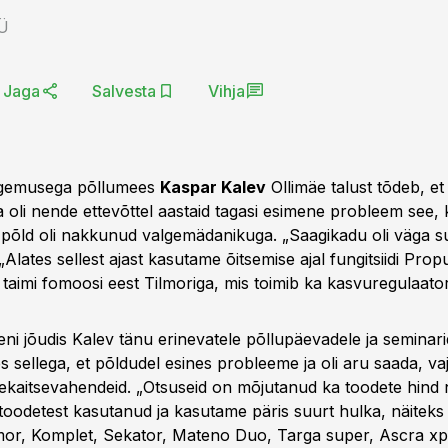
Ü
Jaga
Salvesta
Vihja
kogemusega põllumees
Kaspar Kalev
Ollimäe talust tõdeb, et
 oli nende ettevõttel aastaid tagasi esimene probleem see, 
et põld oli nakkunud valgemädanikuga. „Saagikadu oli väga s
Alates sellest ajast kasutame õitsemise ajal fungitsiidi Prop
taimi fomoosi eest Tilmoriga, mis toimib ka kasvuregulaator
ni jõudis Kalev tänu erinevatele põllupäevadele ja seminari
 sellega, et põldudel esines probleeme ja oli aru saada, va
ekaitsevahendeid. „Otsuseid on mõjutanud ka toodete hind 
 toodetest kasutanud ja kasutame päris suurt hulka, näiteks 
mor, Komplet, Sekator, Mateno Duo, Targa super, Ascra xp