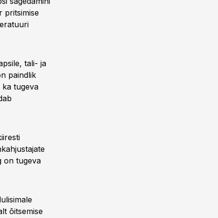
psi sagedamini
 pritsimise
eratuuri
sile, tali- ja
on paindlik
e ka tugeva
ndab
iresti
nkahjustajate
ng on tugeva
ulisimale
alt õitsemise