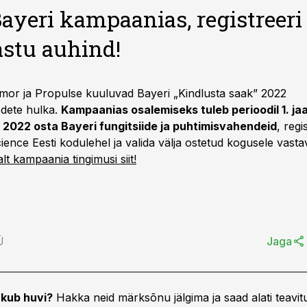
ayeri kampaanias, registreeri 
astu auhind!
Tilmor ja Propulse kuuluvad Bayeri „Kindlusta saak” 2022
dete hulka.
Kampaanias osalemiseks tuleb perioodil 1. ja
i 2022 osta Bayeri fungitsiide ja puhtimisvahendeid
, regi
ence Eesti kodulehel ja valida välja ostetud kogusele vasta
t kampaania tingimusi siit!
Ü
Jaga
kub huvi?
Hakka neid märksõnu jälgima ja saad alati teavitu