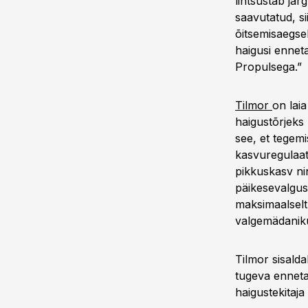
lihtsustab jär
saavutatud, si
õitsemisaegse
haigusi enneta
Propulsega.”
Tilmor
on laia
haigustõrjeks
see, et tegemi
kasvuregulaat
pikkuskasv ni
päikesevalgust
maksimaalselt
valgemädaniku
Tilmor sisald
tugeva enneta
haigustekitaja