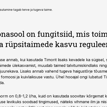
sutamine tagab terve ja tugeva taime.
nasool on fungitsiid, mis toi
ja rüpsitaimede kasvu reguleer
se annab, kui kasutada Timorit lisaks kevadele ka sügisel,
taimede ülekasvamist, muudab taimed talvitumiskindlaks ning
juurekava. Lisaks annab vahend tugeva haigustõrje tõusme
fomoosi ja kuivlaiksuse vastu. Ühel hooajal ongi lubatud Til
da.
orm on 0,8-1,2 l/ha, kuid on kasutada soovitav kõrgemat k
use levikuks soodsad tingimused, näiteks vihmane ilm ja nii