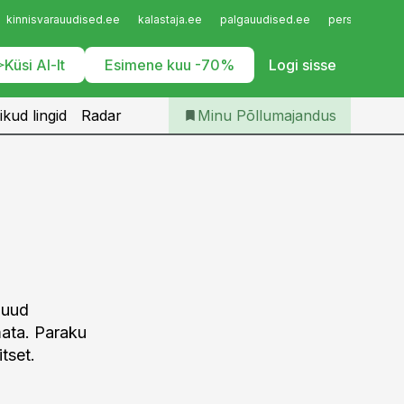
Iseteenindus
kinnisvarauudised.ee
kalastaja.ee
palgauudised.ee
personaliuudi
Telli Põllumajandus
Küsi AI-lt
Esimene kuu -70%
Logi sisse
ikud lingid
Radar
Minu Põllumajandus
muud
mata. Paraku
tset.