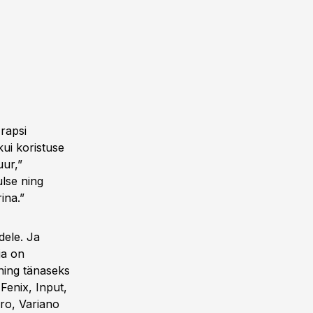
 rapsi
kui koristuse
uur,”
ulse ning
ina.”
dele. Ja
ja on
ning tänaseks
Fenix, Input,
ro, Variano