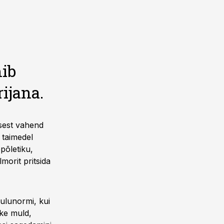
mib
ijana.
 sest vahend
 taimedel
põletiku,
morit pritsida
ulunormi, kui
ske muld,