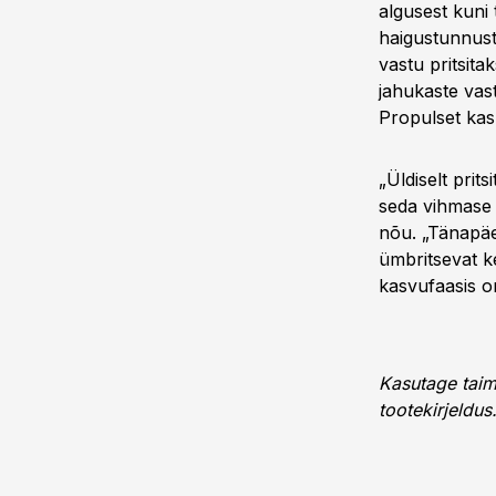
algusest kuni 
haigustunnuste
vastu pritsita
jahukaste vas
Propulset kas
„Üldiselt prit
seda vihmase i
nõu. „Tänapäe
ümbritsevat ke
kasvufaasis on
Kasutage taim
tootekirjeldus