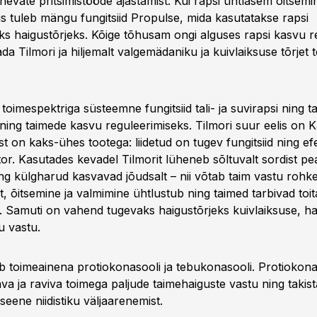
gnevate pritsimistööde ajastamist. Kui rapsi ühtlasem õitsem
is tuleb mängu fungitsiid Propulse, mida kasutatakse rapsi
ks haigustõrjeks. Kõige tõhusam ongi alguses rapsi kasvu re
da Tilmori ja hiljemalt valgemädaniku ja kuivlaiksuse tõrjet 
 toimespektriga süsteemne fungitsiid tali- ja suvirapsi ning tal
 ning taimede kasvu reguleerimiseks. Tilmori suur eelis on K
st on kaks-ühes tootega: liidetud on tugev fungitsiid ning ef
or. Kasutades kevadel Tilmorit lüheneb sõltuvalt sordist pe
ng külgharud kasvavad jõudsalt – nii võtab taim vastu roh
, õitsemine ja valmimine ühtlustub ning taimed tarbivad toit
. Samuti on vahend tugevaks haigustõrjeks kuivlaiksuse, hah
 vastu.
ab toimeainena protiokonasooli ja tebukonasooli. Protiokon
va ja raviva toimega paljude taimehaiguste vastu ning takis
 seene niidistiku väljaarenemist.