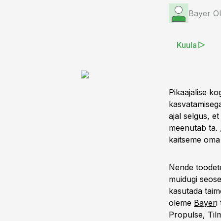
Bayer O
Kuula
Pikaajalise 
kasvatamisega
ajal selgus, 
meenutab ta. „
kaitseme oma 
Nende toodete
muidugi seoses
kasutada taim
oleme
Bayer
i
Propulse, Til