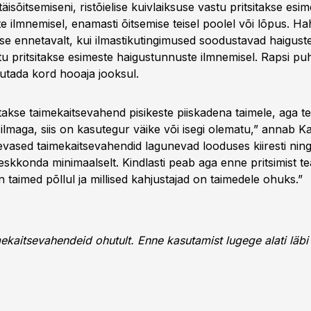
täisõitsemiseni, ristõielise kuivlaiksuse vastu pritsitakse esi
 ilmnemisel, enamasti õitsemise teisel poolel või lõpus. Ha
kse ennetavalt, kui ilmastikutingimused soodustavad haiguste
tu pritsitakse esimeste haigustunnuste ilmnemisel. Rapsi pu
utada kord hooaja jooksul.
sitakse taimekaitsevahend pisikeste piiskadena taimele, aga te
lmaga, siis on kasutegur väike või isegi olematu,” annab Ka
vased taimekaitsevahendid lagunevad looduses kiiresti nin
skkonda minimaalselt. Kindlasti peab aga enne pritsimist te
 taimed põllul ja millised kahjustajad on taimedele ohuks.”
ekaitsevahendeid ohutult. Enne kasutamist lugege alati läbi
.