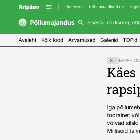
aripaev.ee
tööstusuudised.ee
logis
kaubandus.ee
imelineajalugu.ee
kinnisvarauudised.ee
imelineteadus.ee
Avaleht
Kõik lood
Arvamused
Galeriid
TOPid
cebook
cebook
BAYER O
ST
Twitter)
Twitter)
Käes 
kedIn
kedIn
rapsi
ail
ail
k
k
Iga põllumeh
toorainet võ
võivad siisk
Milliseid ta