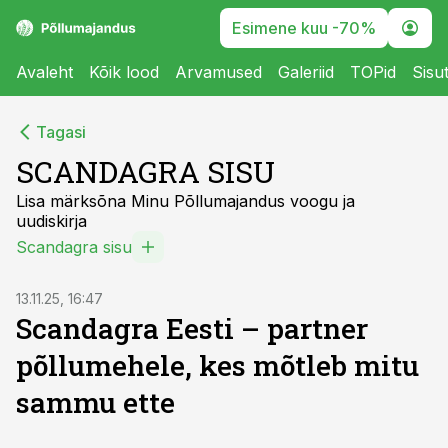
Esimene kuu -70%
Avaleht
Kõik lood
Arvamused
Galeriid
TOPid
Sisu
Tagasi
SCANDAGRA SISU
Lisa märksõna Minu Põllumajandus voogu ja
uudiskirja
Scandagra sisu
ST
13.11.25, 16:47
Scandagra Eesti – partner
põllumehele, kes mõtleb mitu
sammu ette
ST
ST