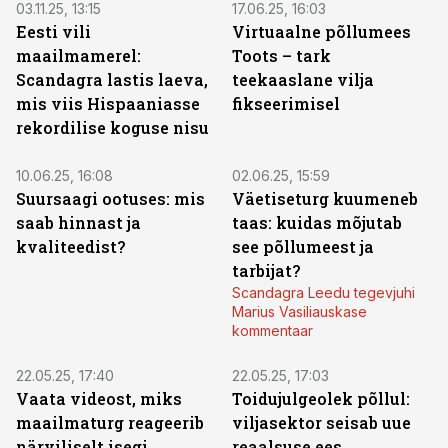
03.11.25, 13:15
17.06.25, 16:03
Eesti vili
Virtuaalne põllumees
maailmamerel:
Toots – tark
Scandagra lastis laeva,
teekaaslane vilja
mis viis Hispaaniasse
fikseerimisel
rekordilise koguse nisu
ST
ST
10.06.25, 16:08
02.06.25, 15:59
Suursaagi ootuses: mis
Väetiseturg kuumeneb
saab hinnast ja
taas: kuidas mõjutab
kvaliteedist?
see põllumeest ja
tarbijat?
Scandagra Leedu tegevjuhi
Marius Vasiliauskase
kommentaar
ST
ST
22.05.25, 17:40
22.05.25, 17:03
Vaata videost, miks
Toidujulgeolek põllul:
maailmaturg reageerib
viljasektor seisab uue
närviliselt isegi
reaalsuse ees