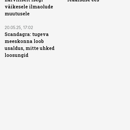
väikesele ilmaolude
muutusele
ST
20.05.25, 17:02
Scandagra: tugeva
meeskonna loob
usaldus, mitte uhked
loosungid