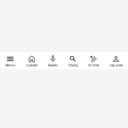
Menüü
Uudised
Raadio
Otsing
AI Chat
Logi sisse
Vana-Lõuna 39/1, 19094 Tallinn
(+372) 667 0111
pollumajandus@pollumajandus.ee
Telli
Reklaam