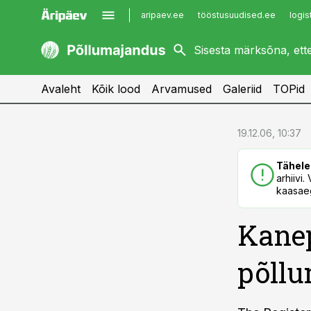
aripaev.ee
tööstusuudised.ee
logis
kaubandus.ee
imelineajalugu.ee
kinnisvarauudised.ee
imelineteadus.ee
Avaleht
Kõik lood
Arvamused
Galeriid
TOPid
cebook
cebook
19.12.06, 10:37
Twitter)
Twitter)
Tähele
kedIn
kedIn
arhiivi
kaasaeg
ail
ail
Kane
k
k
põll