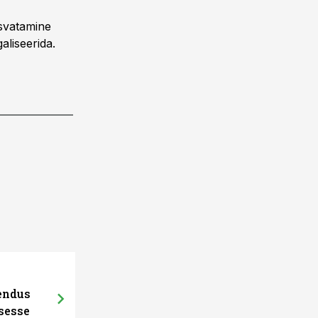
asvatamine
liseerida.
hendus
sesse