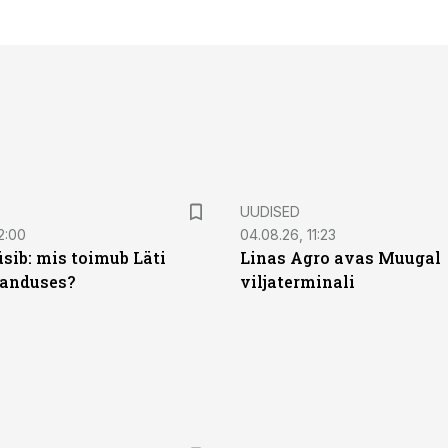
UUDISED
2:00
04.08.26, 11:23
sib: mis toimub Läti
Linas Agro avas Muugal
anduses?
viljaterminali