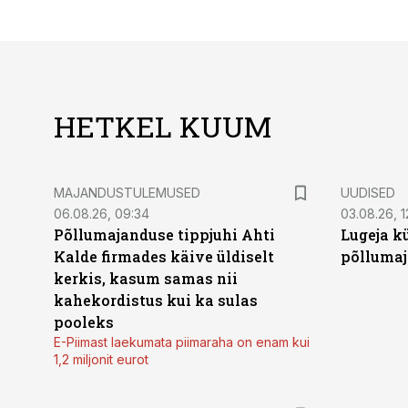
HETKEL KUUM
MAJANDUSTULEMUSED
UUDISED
06.08.26, 09:34
03.08.26, 1
Põllumajanduse tippjuhi Ahti
Lugeja kü
Kalde firmades käive üldiselt
põllumaj
kerkis, kasum samas nii
kahekordistus kui ka sulas
pooleks
E-Piimast laekumata piimaraha on enam kui
1,2 miljonit eurot