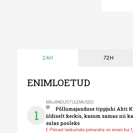
24H
72H
ENIMLOETUD
MAJANDUSTULEMUSED
Põllumajanduse tippjuhi Ahti K
1
üldiselt kerkis, kasum samas nii k
sulas pooleks
E-Piimast laekumata piimaraha on enam kui 1,2