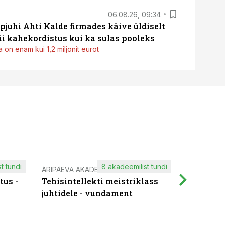
06.08.26, 09:34
pjuhi Ahti Kalde firmades käive üldiselt
i kahekordistus kui ka sulas pooleks
 on enam kui 1,2 miljonit eurot
t tundi
8 akadeemilist tundi
ÄRIPÄEVA AKADEEMIA
IT KOOLIT
tus -
Tehisintellekti meistriklass
Muutuste
juhtidele - vundament
praktilis