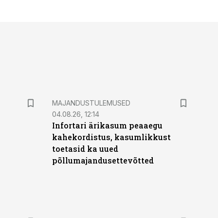
MAJANDUSTULEMUSED
04.08.26, 12:14
Infortari ärikasum peaaegu
kahekordistus, kasumlikkust
toetasid ka uued
põllumajandusettevõtted
ST