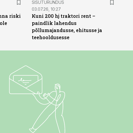
SISUTURUNDUS
03.07.26, 10:27
nna riski
Kuni 200 hj traktori rent –
ole
paindlik lahendus
põllumajandusse, ehitusse ja
teehooldusesse