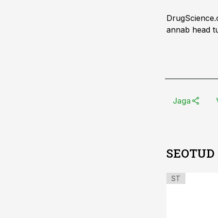
DrugScience.o
annab head tu
Jaga
SEOTUD
ST