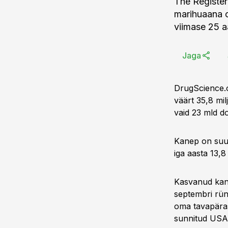
The Register 
marihuaana o
viimase 25 
Jaga
DrugScience.o
väärt 35,8 mil
vaid 23 mld do
Kanep on suuri
iga aasta 13,8
Kasvanud kane
septembri rün
oma tavapäras
sunnitud USAs