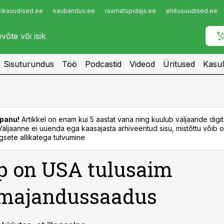
tikauudised.ee
kaubandus.ee
raamatupidaja.ee
ehitusuudised.ee
Infopank
Radar
Sisuturundus
Töö
Podcastid
Videod
Üritused
Kasul
panu!
Artikkel on enam kui 5 aastat vana ning kuulub väljaande digi
. Väljaanne ei uuenda ega kaasajasta arhiveeritud sisu, mistõttu võib ol
sete allikatega tutvumine
p on USA tulusaim
umajandussaadus