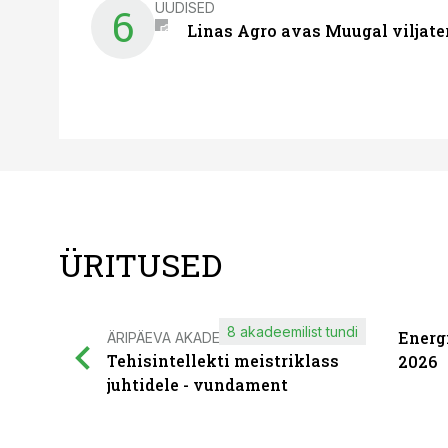
UUDISED
6
Linas Agro avas Muugal viljate
ÜRITUSED
8 akadeemilist tundi
Energ
ÄRIPÄEVA AKADEEMIA
Tehisintellekti meistriklass
2026
juhtidele - vundament