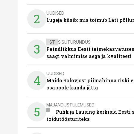
UUDISED
2
Lugeja küsib: mis toimub Läti põll
ST
SISUTURUNDUS
3
Paindlikkus Eesti taimekasvatuses
saagi valmimise aega ja kvaliteeti
UUDISED
4
Maido Solovjov: piimahinna riski ei
osapoole kanda jätta
MAJANDUSTULEMUSED
5
Puhk ja Lausing kerkisid Eesti
toidutöösturiteks