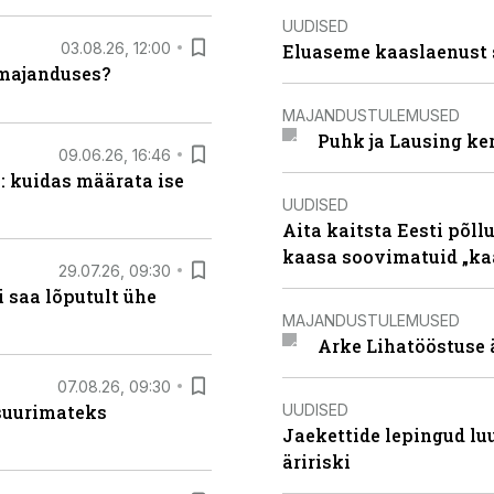
UUDISED
03.08.26, 12:00
Eluaseme kaaslaenust 
umajanduses?
MAJANDUSTULEMUSED
Puhk ja Lausing ke
09.06.26, 16:46
: kuidas määrata ise
UUDISED
Aita kaitsta Eesti põllu
kaasa soovimatuid „kaa
29.07.26, 09:30
 saa lõputult ühe
MAJANDUSTULEMUSED
Arke Lihatööstuse 
07.08.26, 09:30
UUDISED
 suurimateks
Jaekettide lepingud luub
äririski