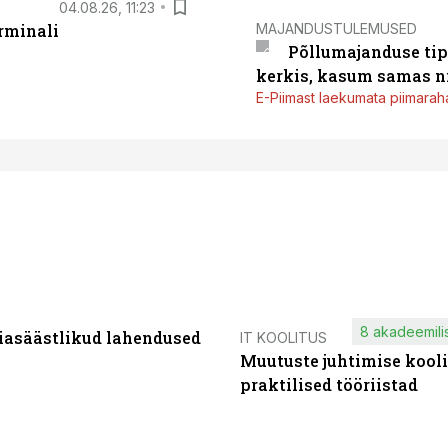
04.08.26, 11:23
MAJANDUSTULEMUSED
rminali
Põllumajanduse tip
kerkis, kasum samas ni
E-Piimast laekumata piimaraha
8 akadeemilis
iasäästlikud lahendused
IT KOOLITUS
Muutuste juhtimise kooli
praktilised tööriistad