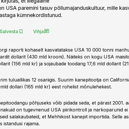
kirjutas, et illegaalne
n USA paremini tasuv põllumajanduskultuur, mille ka
aastaga kümnekordistunud.
Salvesta
Vihja
rgi raporti kohaselt kasvatatakse USA 10 000 tonni marih
jardit dollarit (430 mld krooni). Näiteks on kogu USA maisi
llarit (156 mld kr) ja sojaubade toodang 17,6 mld dollarit (21
m tuluallikas 12 osariigis. Suurim kanepitootja on Californ
 mld dollari (165 mld kr) eest rohelist mõnulehekest.
pitoodangu põhjuseks võib pidada seda, et pärast 2001. aa
nakuid on tugevnenud USA piirikontroll ja narkoparunid ei
eid salakaubateid, et Mehhikost kanepit importida. Selle a
 istandusi rajama.