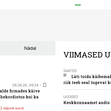
Nädal
VIIMASED U
SAATED
Läti toidu käibema
riik teeb seal tugevat k
06.08.26, 09:34
alde firmades käive
ahekordistus kui ka
UUDISED
Keskkonnaamet andis J
 miljonit eurot