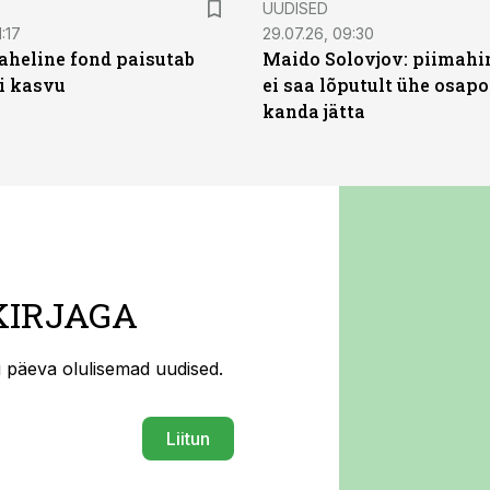
UUDISED
:17
29.07.26, 09:30
heline fond paisutab
Maido Solovjov: piimahi
’i kasvu
ei saa lõputult ühe osapo
kanda jätta
KIRJAGA
ti päeva olulisemad uudised.
Liitun