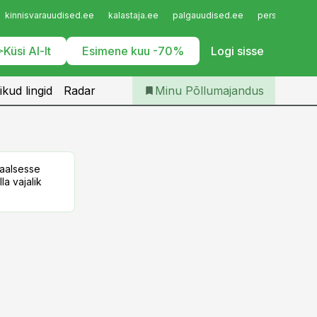
Iseteenindus
kinnisvarauudised.ee
kalastaja.ee
palgauudised.ee
personaliuudi
Telli Põllumajandus
Küsi AI-lt
Esimene kuu -70%
Logi sisse
ikud lingid
Radar
Minu Põllumajandus
taalsesse
la vajalik