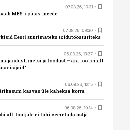
07.08.26, 10:31
saab MES-i püsiv meede
07.08.26, 09:30
rkisid Eesti suurimateks toidutöösturiteks
06.08.26, 13:27
majandust, metsi ja loodust – ära too reisilt
sreisijaid“
06.08.26, 12:15
ärikasum kasvas üle kaheksa korra
06.08.26, 10:14
i all: tootjale ei tohi veeretada ostja