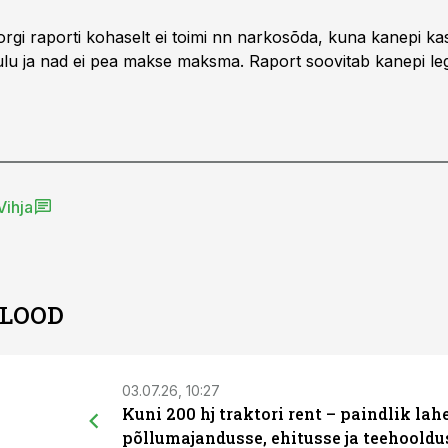
rgi raporti kohaselt ei toimi nn narkosõda, kuna kanepi k
lu ja nad ei pea makse maksma. Raport soovitab kanepi lega
Vihja
 LOOD
03.07.26, 10:27
Kuni 200 hj traktori rent – paindlik la
põllumajandusse, ehitusse ja teehooldu