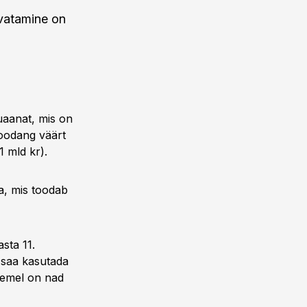
svatamine on
uaanat, mis on
toodang väärt
1 mld kr).
ia, mis toodab
sta 11.
 saa kasutada
semel on nad