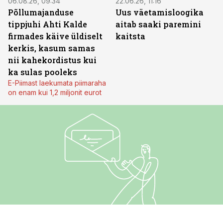
06.08.26, 09:34
22.06.26, 11:16
Põllumajanduse
Uus väetamisloogika
tippjuhi Ahti Kalde
aitab saaki paremini
firmades käive üldiselt
kaitsta
kerkis, kasum samas
nii kahekordistus kui
ka sulas pooleks
E-Piimast laekumata piimaraha
on enam kui 1,2 miljonit eurot