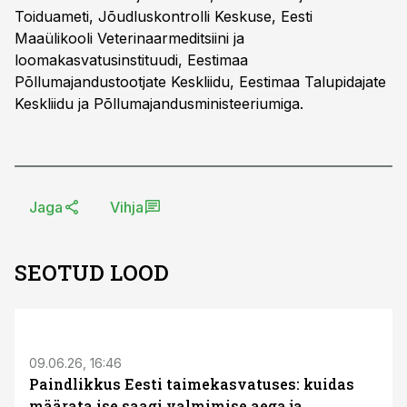
Toiduameti, Jõudluskontrolli Keskuse, Eesti
Maaülikooli Veterinaarmeditsiini ja
loomakasvatusinstituudi, Eestimaa
Põllumajandustootjate Keskliidu, Eestimaa Talupidajate
Keskliidu ja Põllumajandusministeeriumiga.
Jaga
Vihja
SEOTUD LOOD
ST
09.06.26, 16:46
Paindlikkus Eesti taimekasvatuses: kuidas
määrata ise saagi valmimise aega ja