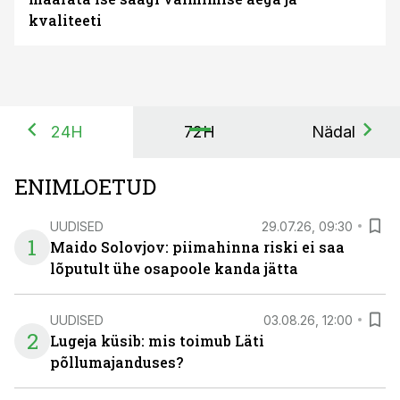
kvaliteeti
24H
72H
Nädal
ENIMLOETUD
UUDISED
29.07.26, 09:30
1
Maido Solovjov: piimahinna riski ei saa
lõputult ühe osapoole kanda jätta
UUDISED
03.08.26, 12:00
2
Lugeja küsib: mis toimub Läti
põllumajanduses?