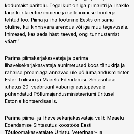
kodumaist päritolu. Tegelikult on iga piimaliitri ja lihakilo
taga konkreetne inimene ja selle inimese hoolega
tehtud töö. Piima ja liha tootmine Eestis on sama
oluline, kui kinnisvara arendus või iga muu tegevusala.
Inimesed, kes seda hästi teevad, ongi tunnustamist
väärt.”
Parima piimakarjakasvataja ja parima
lihaveisekarjakasvataja aunimetused koos tänukirja ja
rahalise preemiaga annavad üle põllumajandusminister
Ester Tuiksoo ja Maaelu Edendamise Sihtasutuse
juhatus 20. veebruaril vabariigi aastapäevale
pühendatud Põllumajandusministeeriumi üritusel
Estonia kontserdisaalis.
Parima piima- ja lihaveisekarjakasvataja valib Maaelu
Edendamise Sihtasutus koostöös Eesti
Tõuloomakasvatajate Ühistu, Veterinaar- ja