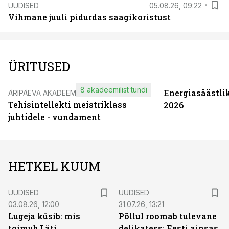
UUDISED
05.08.26, 09:22
Vihmane juuli pidurdas saagikoristust
ÜRITUSED
8 akadeemilist tundi
Energiasäästli
ÄRIPÄEVA AKADEEMIA
Tehisintellekti meistriklass
2026
juhtidele - vundament
HETKEL KUUM
UUDISED
UUDISED
03.08.26, 12:00
31.07.26, 13:21
Lugeja küsib: mis
Põllul roomab tulevane
toimub Läti
delikatess: Eesti ainsas