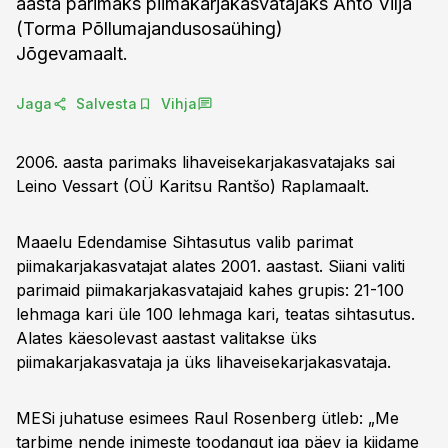
aasta parimaks piimakarjakasvatajaks Ahto Vilja
(Torma Põllumajandusosaühing)
Jõgevamaalt.
Jaga
Salvesta
Vihja
2006. aasta parimaks lihaveisekarjakasvatajaks sai
Leino Vessart (OÜ Karitsu Rantšo) Raplamaalt.
Maaelu Edendamise Sihtasutus valib parimat
piimakarjakasvatajat alates 2001. aastast. Siiani valiti
parimaid piimakarjakasvatajaid kahes grupis: 21-100
lehmaga kari üle 100 lehmaga kari, teatas sihtasutus.
Alates käesolevast aastast valitakse üks
piimakarjakasvataja ja üks lihaveisekarjakasvataja.
MESi juhatuse esimees Raul Rosenberg ütleb: „Me
tarbime nende inimeste toodangut iga päev ja kiidame