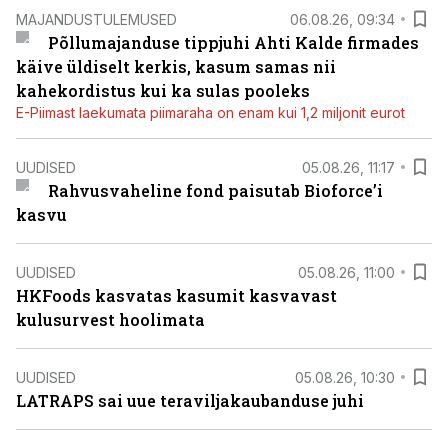
MAJANDUSTULEMUSED
06.08.26, 09:34
Põllumajanduse tippjuhi Ahti Kalde firmades
käive üldiselt kerkis, kasum samas nii
kahekordistus kui ka sulas pooleks
E-Piimast laekumata piimaraha on enam kui 1,2 miljonit eurot
UUDISED
05.08.26, 11:17
Rahvusvaheline fond paisutab Bioforce’i
kasvu
UUDISED
05.08.26, 11:00
HKFoods kasvatas kasumit kasvavast
kulusurvest hoolimata
UUDISED
05.08.26, 10:30
LATRAPS sai uue teraviljakaubanduse juhi