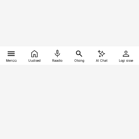
Menüü
Uudised
Raadio
Otsing
AI Chat
Logi sisse
Vana-Lõuna 39/1, 19094 Tallinn
(+372) 667 0111
pollumajandus@pollumajandus.ee
Telli
Reklaam
Firmast