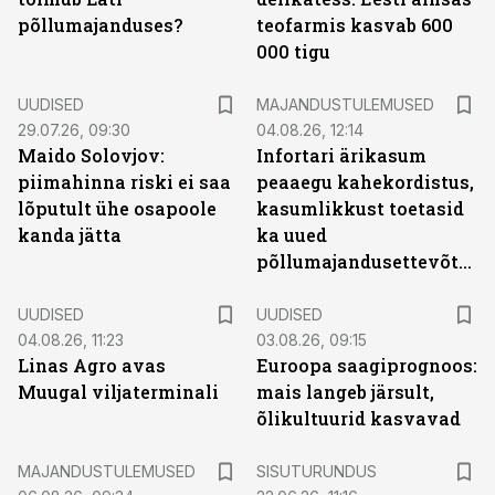
põllumajanduses?
teofarmis kasvab 600
000 tigu
UUDISED
MAJANDUSTULEMUSED
29.07.26, 09:30
04.08.26, 12:14
Maido Solovjov:
Infortari ärikasum
piimahinna riski ei saa
peaaegu kahekordistus,
lõputult ühe osapoole
kasumlikkust toetasid
kanda jätta
ka uued
põllumajandusettevõtted
UUDISED
UUDISED
04.08.26, 11:23
03.08.26, 09:15
Linas Agro avas
Euroopa saagiprognoos:
Muugal viljaterminali
mais langeb järsult,
õlikultuurid kasvavad
ST
MAJANDUSTULEMUSED
SISUTURUNDUS