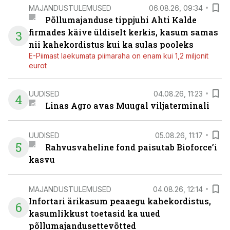
MAJANDUSTULEMUSED
06.08.26, 09:34
Põllumajanduse tippjuhi Ahti Kalde
firmades käive üldiselt kerkis, kasum samas
3
nii kahekordistus kui ka sulas pooleks
E-Piimast laekumata piimaraha on enam kui 1,2 miljonit
eurot
UUDISED
04.08.26, 11:23
4
Linas Agro avas Muugal viljaterminali
UUDISED
05.08.26, 11:17
5
Rahvusvaheline fond paisutab Bioforce’i
kasvu
MAJANDUSTULEMUSED
04.08.26, 12:14
Infortari ärikasum peaaegu kahekordistus,
6
kasumlikkust toetasid ka uued
põllumajandusettevõtted