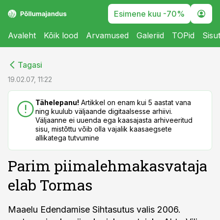
Esimene kuu -70%
Avaleht
Kõik lood
Arvamused
Galeriid
TOPid
Sisu
cebook
cebook
Tagasi
Twitter)
Twitter)
19.02.07, 11:22
kedIn
kedIn
Tähelepanu!
Artikkel on enam kui 5 aastat vana
ning kuulub väljaande digitaalsesse arhiivi.
ail
ail
Väljaanne ei uuenda ega kaasajasta arhiveeritud
sisu, mistõttu võib olla vajalik kaasaegsete
k
k
allikatega tutvumine
Parim piimalehmakasvataja
elab Tormas
Maaelu Edendamise Sihtasutus valis 2006.