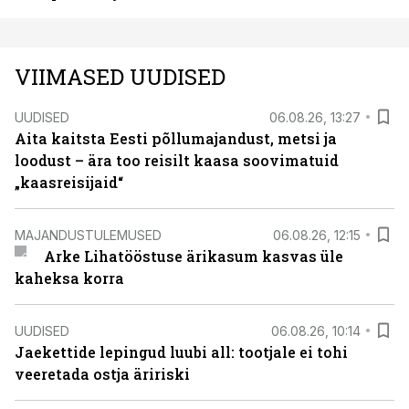
VIIMASED UUDISED
UUDISED
06.08.26, 13:27
Aita kaitsta Eesti põllumajandust, metsi ja
loodust – ära too reisilt kaasa soovimatuid
„kaasreisijaid“
MAJANDUSTULEMUSED
06.08.26, 12:15
Arke Lihatööstuse ärikasum kasvas üle
kaheksa korra
UUDISED
06.08.26, 10:14
Jaekettide lepingud luubi all: tootjale ei tohi
veeretada ostja äririski