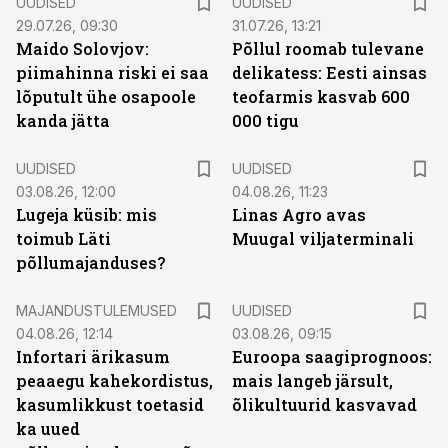
UUDISED
UUDISED
29.07.26, 09:30
31.07.26, 13:21
Maido Solovjov:
Põllul roomab tulevane
piimahinna riski ei saa
delikatess: Eesti ainsas
lõputult ühe osapoole
teofarmis kasvab 600
kanda jätta
000 tigu
UUDISED
UUDISED
03.08.26, 12:00
04.08.26, 11:23
Lugeja küsib: mis
Linas Agro avas
toimub Läti
Muugal viljaterminali
põllumajanduses?
MAJANDUSTULEMUSED
UUDISED
04.08.26, 12:14
03.08.26, 09:15
Infortari ärikasum
Euroopa saagiprognoos:
peaaegu kahekordistus,
mais langeb järsult,
kasumlikkust toetasid
õlikultuurid kasvavad
ka uued