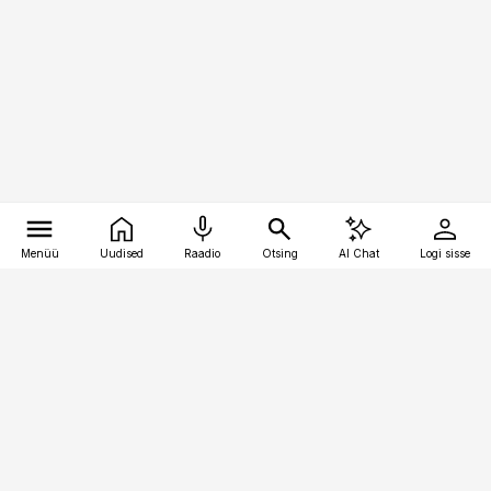
Menüü
Uudised
Raadio
Otsing
AI Chat
Logi sisse
Vana-Lõuna 39/1, 19094 Tallinn
(+372) 667 0111
pollumajandus@pollumajandus.ee
Telli
Reklaam