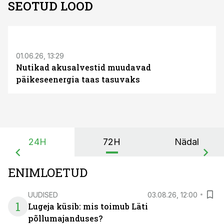
SEOTUD LOOD
ST
01.06.26, 13:29
Nutikad akusalvestid muudavad
päikeseenergia taas tasuvaks
24H
72H
Nädal
ENIMLOETUD
UUDISED
03.08.26, 12:00
1
Lugeja küsib: mis toimub Läti
põllumajanduses?