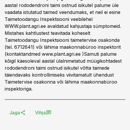
aastal rododendroni taimi ostnud isikutel palume üle
vaadata istutatud taimed veendumaks, et neil ei esine
Taimetoodangu Inspektsiooni veebilehel
WWW.plant.agri.ee avaldatud kahjustaja sümptomeid.
Mistahes kahtlustest teavitada koheselt
Taimetoodangu Inspektsiooni taimetervise osakonda
(tel. 6712641) või lähima maakonnabüroo inspektorit
(kontaktandmed www.plant.agri.ee )Samuti palume
kõigil käesoleval aastal ülalnimetatud müügikohtadest
rododendroni taimi ostnud isikutel võtta taimede
täiendavaks kontrollimiseks viivitamatult ühendust
Taimetervise osakonna või lähima maakonnabüroo
inspektoriga.
Jaga
Vihja