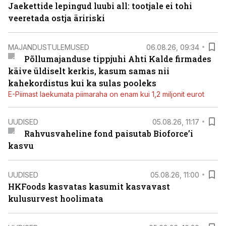
Jaekettide lepingud luubi all: tootjale ei tohi
veeretada ostja äririski
MAJANDUSTULEMUSED
06.08.26, 09:34
Põllumajanduse tippjuhi Ahti Kalde firmades
käive üldiselt kerkis, kasum samas nii
kahekordistus kui ka sulas pooleks
E-Piimast laekumata piimaraha on enam kui 1,2 miljonit eurot
UUDISED
05.08.26, 11:17
Rahvusvaheline fond paisutab Bioforce’i
kasvu
UUDISED
05.08.26, 11:00
HKFoods kasvatas kasumit kasvavast
kulusurvest hoolimata