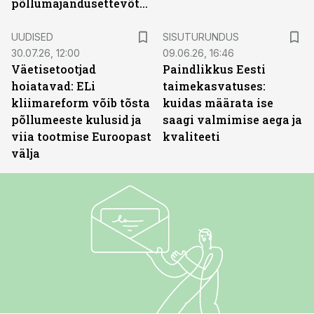
põllumajandusettevõtted
ST
UUDISED
SISUTURUNDUS
30.07.26, 12:00
09.06.26, 16:46
Väetisetootjad
Paindlikkus Eesti
hoiatavad: ELi
taimekasvatuses:
kliimareform võib tõsta
kuidas määrata ise
põllumeeste kulusid ja
saagi valmimise aega ja
viia tootmise Euroopast
kvaliteeti
välja