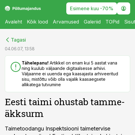
Esimene kuu -70%
Avaleht
Kõik lood
Arvamused
Galeriid
TOPid
Sisu
cebook
cebook
Tagasi
Twitter)
Twitter)
04.06.07, 13:58
kedIn
kedIn
Tähelepanu!
Artikkel on enam kui 5 aastat vana
ning kuulub väljaande digitaalsesse arhiivi.
ail
ail
Väljaanne ei uuenda ega kaasajasta arhiveeritud
sisu, mistõttu võib olla vajalik kaasaegsete
k
k
allikatega tutvumine
Eesti taimi ohustab tamme-
äkksurm
Taimetoodangu Inspektsiooni taimetervise