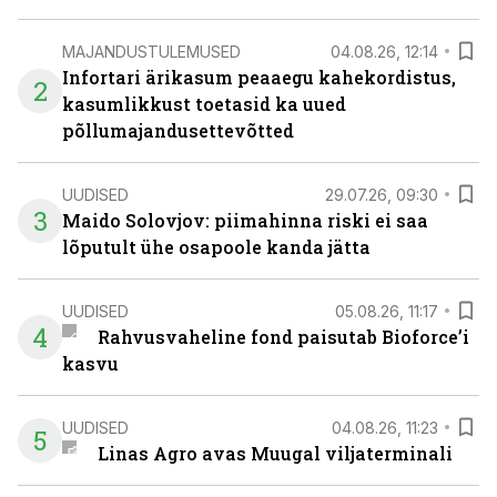
MAJANDUSTULEMUSED
04.08.26, 12:14
Infortari ärikasum peaaegu kahekordistus,
2
kasumlikkust toetasid ka uued
põllumajandusettevõtted
UUDISED
29.07.26, 09:30
3
Maido Solovjov: piimahinna riski ei saa
lõputult ühe osapoole kanda jätta
UUDISED
05.08.26, 11:17
4
Rahvusvaheline fond paisutab Bioforce’i
kasvu
UUDISED
04.08.26, 11:23
5
Linas Agro avas Muugal viljaterminali