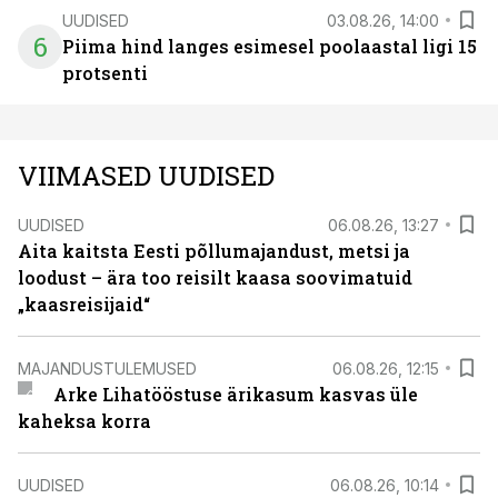
UUDISED
03.08.26, 14:00
6
Piima hind langes esimesel poolaastal ligi 15
protsenti
VIIMASED UUDISED
UUDISED
06.08.26, 13:27
Aita kaitsta Eesti põllumajandust, metsi ja
loodust – ära too reisilt kaasa soovimatuid
„kaasreisijaid“
MAJANDUSTULEMUSED
06.08.26, 12:15
Arke Lihatööstuse ärikasum kasvas üle
kaheksa korra
UUDISED
06.08.26, 10:14