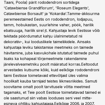
Taani, Poola) pärit rododendroni sortidega
'Catawbiense Grandiflorum', 'Roseum Elegants',
Catawbiense Borsault' ja 'Kokardia'.Tamme-äkksurma
peremeestaimed Eestis on rododendron, lodjapuu,
tamm, hobukastan, suurlehine vaher, pöök, harilik
ebatsuuga, harilik sirel jt. Kahjustaja levik Eestisse võib
tekitada pöördumatut kahju ülalnimetatud nii
dekoratiiv-, kui looduslikele taimeliikidele. Ainsaks
kahjustaja leviku takistamise meetmeks on taimede
hävitamine, juba kasvukohale istutatud taimede puhul
lisaks ka kohapeal tõrjemeetmete rakendamine
järelevalveametniku poolt määratud korras.Eeltoodut
arvestades kutsume kõiki, kuid eelkõige rododendroni
taimi Eestisse toimetavaid ettevõtjaid üles valima
hoolikalt kauba tarnijaid teistes liikmesriikides. Samuti
soovitame omalt poolt tarvitusele võtta meetmed
tagamaks, et Teie poolt Eestisse toimetatavad taimed ei
ole saastunud siin vabas looduses seni veel mitte-
esineva ohtliku kahjustajaga.Eelkõige 2006. ja 2007.