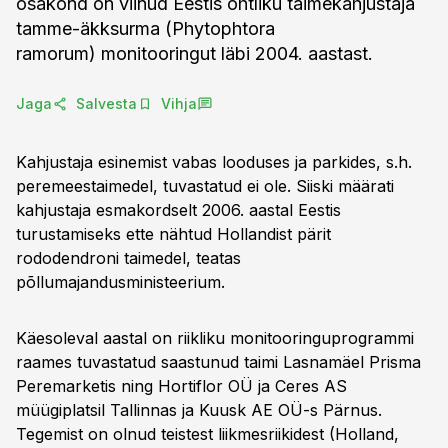
osakond on viinud Eestis ohtliku taimekahjustaja
tamme-äkksurma (Phytophtora
ramorum) monitooringut läbi 2004. aastast.
Jaga
Salvesta
Vihja
Kahjustaja esinemist vabas looduses ja parkides, s.h.
peremeestaimedel, tuvastatud ei ole. Siiski määrati
kahjustaja esmakordselt 2006. aastal Eestis
turustamiseks ette nähtud Hollandist pärit
rododendroni taimedel, teatas
põllumajandusministeerium.
Käesoleval aastal on riikliku monitooringuprogrammi
raames tuvastatud saastunud taimi Lasnamäel Prisma
Peremarketis ning Hortiflor OÜ ja Ceres AS
müügiplatsil Tallinnas ja Kuusk AE OÜ-s Pärnus.
Tegemist on olnud teistest liikmesriikidest (Holland,