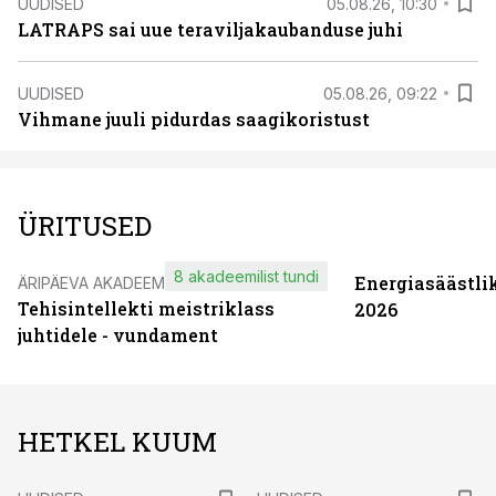
UUDISED
05.08.26, 10:30
LATRAPS sai uue teraviljakaubanduse juhi
UUDISED
05.08.26, 09:22
Vihmane juuli pidurdas saagikoristust
ÜRITUSED
8 akadeemilist tundi
Energiasäästli
ÄRIPÄEVA AKADEEMIA
Tehisintellekti meistriklass
2026
juhtidele - vundament
HETKEL KUUM