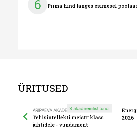
6
Piima hind langes esimesel poolaast
ÜRITUSED
8 akadeemilist tundi
Energ
ÄRIPÄEVA AKADEEMIA
Tehisintellekti meistriklass
2026
juhtidele - vundament