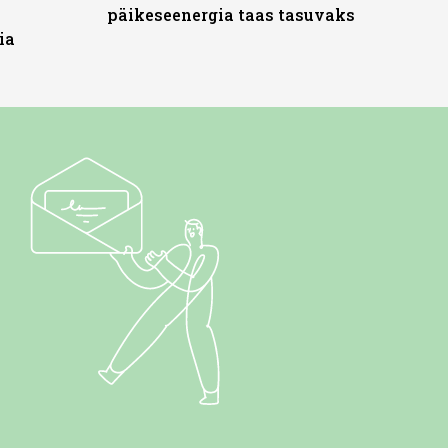
päikeseenergia taas tasuvaks
ia