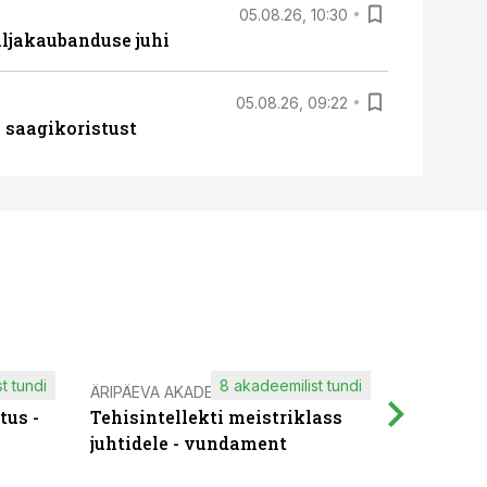
05.08.26, 10:30
ljakaubanduse juhi
05.08.26, 09:22
 saagikoristust
t tundi
8 akadeemilist tundi
ÄRIPÄEVA AKADEEMIA
IT KOOLIT
tus -
Tehisintellekti meistriklass
Muutuste
juhtidele - vundament
praktilis