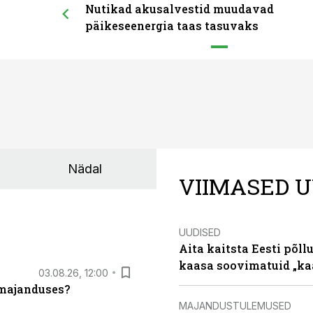
Nutikad akusalvestid muudavad
päikeseenergia taas tasuvaks
Nädal
VIIMASED U
UUDISED
Aita kaitsta Eesti põllu
kaasa soovimatuid „kaa
03.08.26, 12:00
umajanduses?
MAJANDUSTULEMUSED