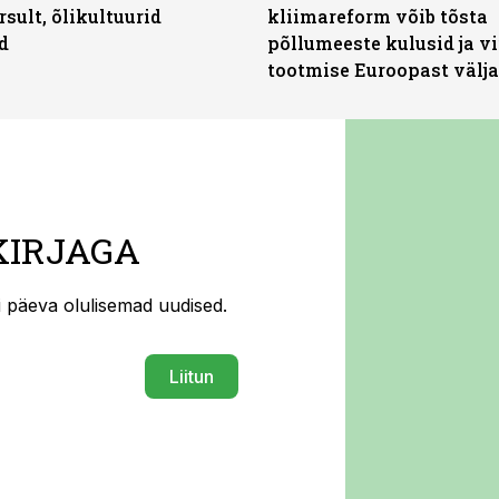
rsult, õlikultuurid
kliimareform võib tõsta
d
põllumeeste kulusid ja vi
tootmise Euroopast välja
KIRJAGA
ti päeva olulisemad uudised.
Liitun