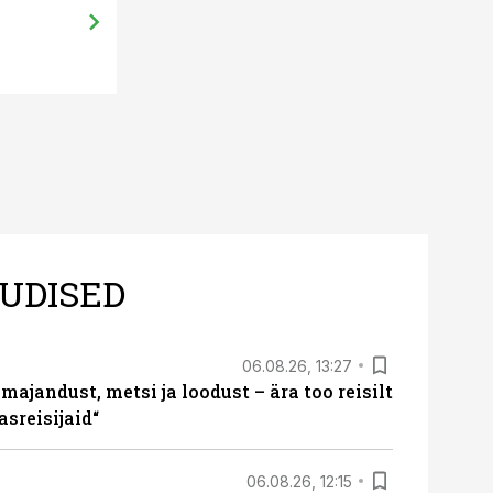
UDISED
06.08.26, 13:27
majandust, metsi ja loodust – ära too reisilt
sreisijaid“
06.08.26, 12:15