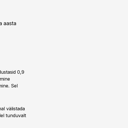
a aasta
dustasid 0,9
imine
mine. Sel
al välistada
el tunduvalt