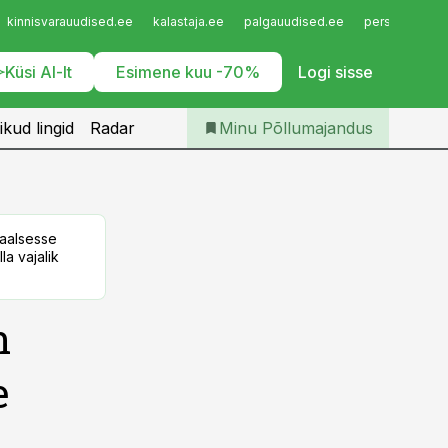
Iseteenindus
kinnisvarauudised.ee
kalastaja.ee
palgauudised.ee
personaliuudi
Telli Põllumajandus
Küsi AI-lt
Esimene kuu -70%
Logi sisse
ikud lingid
Radar
Minu Põllumajandus
taalsesse
la vajalik
n
e