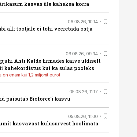
ärikasum kasvas üle kaheksa korra
06.08.26, 10:14
i all: tootjale ei tohi veeretada ostja
06.08.26, 09:34
pjuhi Ahti Kalde firmades käive üldiselt
i kahekordistus kui ka sulas pooleks
 on enam kui 1,2 miljonit eurot
05.08.26, 11:17
d paisutab Bioforce’i kasvu
05.08.26, 11:00
umit kasvavast kulusurvest hoolimata