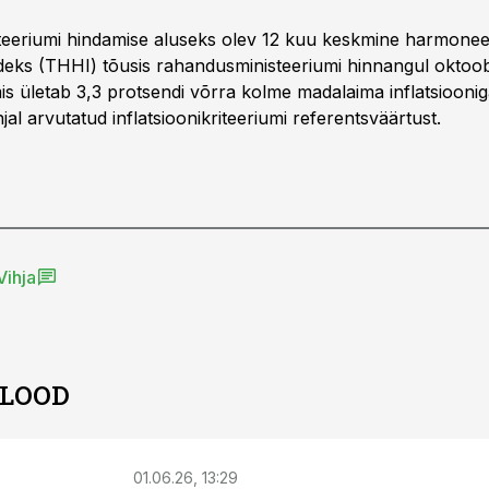
riteeriumi hindamise aluseks olev 12 kuu keskmine harmonee
ndeks (THHI) tõusis rahandusministeeriumi hinnangul oktoob
mis ületab 3,3 protsendi võrra kolme madalaima inflatsiooni
õhjal arvutatud inflatsioonikriteeriumi referentsväärtust.
Vihja
 LOOD
01.06.26, 13:29