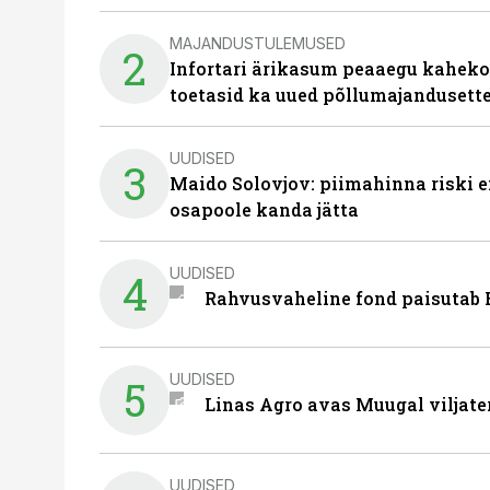
MAJANDUSTULEMUSED
2
Infortari ärikasum peaaegu kaheko
toetasid ka uued põllumajandusett
UUDISED
3
Maido Solovjov: piimahinna riski ei
osapoole kanda jätta
UUDISED
4
Rahvusvaheline fond paisutab B
UUDISED
5
Linas Agro avas Muugal viljate
UUDISED