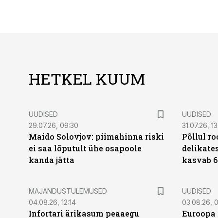
HETKEL KUUM
UUDISED
UUDISED
29.07.26, 09:30
31.07.26, 13
Maido Solovjov: piimahinna riski
Põllul r
ei saa lõputult ühe osapoole
delikates
kanda jätta
kasvab 6
MAJANDUSTULEMUSED
UUDISED
04.08.26, 12:14
03.08.26, 0
Infortari ärikasum peaaegu
Euroopa 