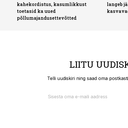
kahekordistus, kasumlikkust
langeb jä
toetasid ka uued
kasvava
põllumajandusettevõtted
LIITU UUDIS
Telli uudiskiri ning saad oma postkas