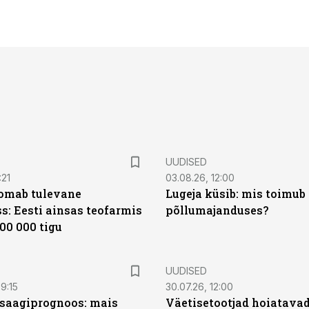
UUDISED
:21
03.08.26, 12:00
oomab tulevane
Lugeja küsib: mis toimub 
s: Eesti ainsas teofarmis
põllumajanduses?
00 000 tigu
UUDISED
9:15
30.07.26, 12:00
saagiprognoos: mais
Väetisetootjad hoiatavad