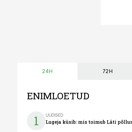
24H
72H
ENIMLOETUD
UUDISED
1
Lugeja küsib: mis toimub Läti põll