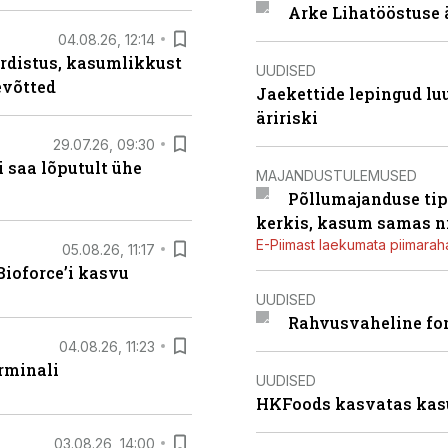
Arke Lihatööstuse 
04.08.26, 12:14
rdistus, kasumlikkust
UUDISED
evõtted
Jaekettide lepingud luub
äririski
29.07.26, 09:30
 saa lõputult ühe
MAJANDUSTULEMUSED
Põllumajanduse tip
kerkis, kasum samas ni
E-Piimast laekumata piimaraha
05.08.26, 11:17
ioforce’i kasvu
UUDISED
Rahvusvaheline fon
04.08.26, 11:23
rminali
UUDISED
HKFoods kasvatas kas
03.08.26, 14:00