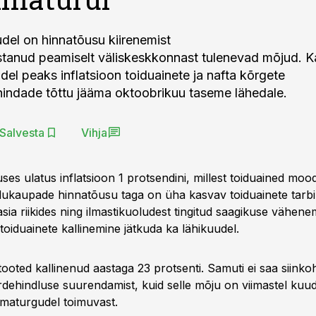
udel on hinnatõusu kiirenemist
stanud peamiselt väliskeskkonnast tulenevad mõjud. K
del peaks inflatsioon toiduainete ja nafta kõrgete
indade tõttu jääma oktoobrikuu taseme lähedale.
Salvesta
Vihja
ses ulatus inflatsioon 1 protsendini, millest toiduained moo
idukaupade hinnatõusu taga on üha kasvav toiduainete tarb
ia riikides ning ilmastikuoludest tingitud saagikuse vähene
toiduainete kallinemine jätkuda ka lähikuudel.
atooted kallinenud aastaga 23 protsenti. Samuti ei saa siinkoh
rdehindluse suurendamist, kuid selle mõju on viimastel kuud
maturgudel toimuvast.