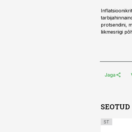
Inflatsioonik
tarbijahinnai
protsendini, 
liikmesriigi p
Jaga
SEOTUD
ST