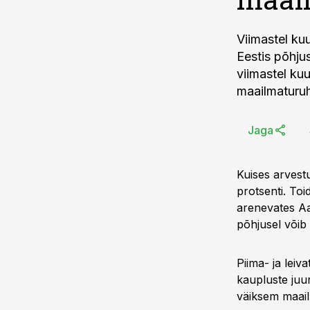
Viimastel ku
Eestis põhju
viimastel kuu
maailmaturuh
Jaga
Kuises arvestu
protsenti. To
arenevates Aas
põhjusel võib 
Piima- ja leiv
kaupluste juu
väiksem maail