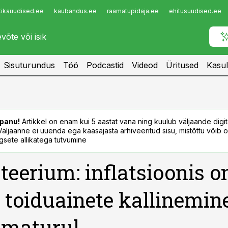
tikauudised.ee
kaubandus.ee
raamatupidaja.ee
ehitusuudised.ee
Infopank
Radar
Sisuturundus
Töö
Podcastid
Videod
Üritused
Kasul
panu!
Artikkel on enam kui 5 aastat vana ning kuulub väljaande digi
. Väljaanne ei uuenda ega kaasajasta arhiveeritud sisu, mistõttu võib ol
sete allikatega tutvumine
teerium: inflatsioonis o
 toiduainete kallinemin
lmaturul