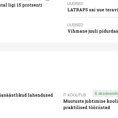
UUDISED
al ligi 15 protsenti
LATRAPS sai uue teravi
UUDISED
Vihmane juuli pidurdas
8 akadeemilis
iasäästlikud lahendused
IT KOOLITUS
Muutuste juhtimise kooli
praktilised tööriistad