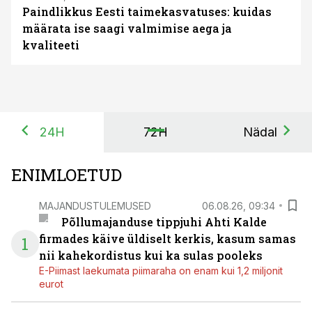
Paindlikkus Eesti taimekasvatuses: kuidas
määrata ise saagi valmimise aega ja
kvaliteeti
24H
72H
Nädal
ENIMLOETUD
MAJANDUSTULEMUSED
06.08.26, 09:34
Põllumajanduse tippjuhi Ahti Kalde
firmades käive üldiselt kerkis, kasum samas
1
nii kahekordistus kui ka sulas pooleks
E-Piimast laekumata piimaraha on enam kui 1,2 miljonit
eurot