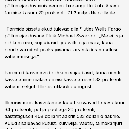
põllumajandusministeeriumi hinnangul kukub tänavu
farmide kasum 20 protsenti, 71,2 miljardile dollarile.
„Farmide sissetulekud tulevad alla,“ ütles Wells Fargo
põllumajandusanalüütik Michael Swanson. „Me ei vaja
rohkem nisu, sojaubasid, puuvilla ega maisi, kuna
nende varudest peaks piisama, arvestades nõudluse
vähenemisega.“
Farmerid kasvatavad rohkem sojaubasid, kuna nende
kasvatamine maksab maisi kasvatamisest 32 protsenti
vähem, selgub Illinoisi ülikooli uuringust.
Illinoisis maisi kasvatamise kulud kasvavad tänavu kuni
34 protsenti, põhja pool aga 30 protsenti,
aastataguselt 408 dollarilt aakrilt 532 dollarile aakrile.
Kulud sisaldavad kütust, külvivilja, väetisi, taimekahjuri