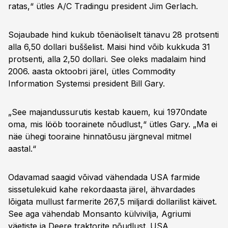
ratas,“ ütles A/C Tradingu president Jim Gerlach.
Sojaubade hind kukub tõenäoliselt tänavu 28 protsenti
alla 6,50 dollari buššelist. Maisi hind võib kukkuda 31
protsenti, alla 2,50 dollari. See oleks madalaim hind
2006. aasta oktoobri järel, ütles Commodity
Information Systemsi president Bill Gary.
„See majandussurutis kestab kauem, kui 1970ndate
oma, mis lööb toorainete nõudlust,“ ütles Gary. „Ma ei
näe ühegi tooraine hinnatõusu järgneval mitmel
aastal.“
Odavamad saagid võivad vähendada USA farmide
sissetulekuid kahe rekordaasta järel, ähvardades
lõigata mullust farmerite 267,5 miljardi dollarilist käivet.
See aga vähendab Monsanto külvivilja, Agriumi
väetiste ja Deere traktorite nõudlust. USA