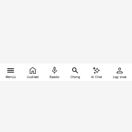
Menüü
Uudised
Raadio
Otsing
AI Chat
Logi sisse
Vana-Lõuna 39/1, 19094 Tallinn
(+372) 667 0111
pollumajandus@pollumajandus.ee