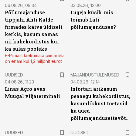
06.08.26, 09:34
03.08.26, 12:00
Põllumajanduse
Lugeja küsib: mis
tippjuhi Ahti Kalde
toimub Läti
firmades käive üldiselt
põllumajanduses?
kerkis, kasum samas
nii kahekordistus kui
ka sulas pooleks
E-Piimast laekumata piimaraha
on enam kui 1,2 miljonit eurot
UUDISED
MAJANDUSTULEMUSED
04.08.26, 11:23
04.08.26, 12:14
Linas Agro avas
Infortari ärikasum
Muugal viljaterminali
peaaegu kahekordistus,
kasumlikkust toetasid
ka uued
põllumajandusettevõtted
UUDISED
UUDISED