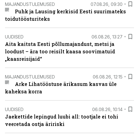
MAJANDUSTULEMUSED
07.08.26, 09:30
Puhk ja Lausing kerkisid Eesti suurimateks
toidutöösturiteks
UUDISED
06.08.26, 13:27
Aita kaitsta Eesti põllumajandust, metsi ja
loodust – ära too reisilt kaasa soovimatuid
„kaasreisijaid“
MAJANDUSTULEMUSED
06.08.26, 12:15
Arke Lihatööstuse ärikasum kasvas üle
kaheksa korra
UUDISED
06.08.26, 10:14
Jaekettide lepingud luubi all: tootjale ei tohi
veeretada ostja äririski