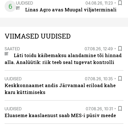
UUDISED
04.08.26, 11:23
6
Linas Agro avas Muugal viljaterminali
VIIMASED UUDISED
SAATED
07.08.26, 12:49
Läti toidu käibemaksu alandamine tõi hinnad
alla. Analüütik: riik teeb seal tugevat kontrolli
UUDISED
07.08.26, 10:35
Keskkonnaamet andis Järvamaal eriload kahe
karu küttimiseks
UUDISED
07.08.26, 10:31
Eluaseme kaaslaenust saab MES-i püsiv meede