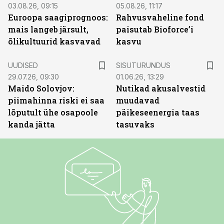
03.08.26, 09:15
05.08.26, 11:17
Euroopa saagiprognoos:
Rahvusvaheline fond
mais langeb järsult,
paisutab Bioforce’i
õlikultuurid kasvavad
kasvu
ST
UUDISED
SISUTURUNDUS
29.07.26, 09:30
01.06.26, 13:29
Maido Solovjov:
Nutikad akusalvestid
piimahinna riski ei saa
muudavad
lõputult ühe osapoole
päikeseenergia taas
kanda jätta
tasuvaks