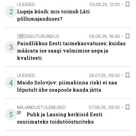
UUDISED
03.08.26, 12:00
2
Lugeja küsib: mis toimub Läti
põllumajanduses?
SISUTURUNDUS
09.06.26, 16:46
ST
Paindlikkus Eesti taimekasvatuses: kuidas
3
määrata ise saagi valmimise aega ja
kvaliteeti
UUDISED
29.07.26, 09:30
4
Maido Solovjov: piimahinna riski ei saa
lõputult ühe osapoole kanda jätta
MAJANDUSTULEMUSED
07.08.26, 09:30
5
Puhk ja Lausing kerkisid Eesti
suurimateks toidutöösturiteks