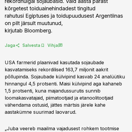
rekordhulgal sojaubasid. Vaid aasta pärast
kõrgetest toiduainehindadest tingitud
rahutusi Egiptuses ja toidupuudusest Argentiinas
on pilt järsult muutunud,
kirjutab Bloomberg.
Jaga
Salvesta
Vihja
USA farmerid plaanivad kasutada sojaubade
kasvatamiseks rekordilised 163,7 miljonit aakrit
põllupinda. Sojaubade külvipind kasvab 24 analüütiku
hinnangul 4,5 protsenti. Maisi külvipind aga kahaneb
1,5 protsenti, kuna majandussurutis sunnib
loomakasvatajaid, piimatootjaid ja etanoolitootjaid
vähendama ostusid, jättes märtsis järele kahe
aastakümne suurimad laovarud.
„Juba veereb maailma vajadusest rohkem tootmise