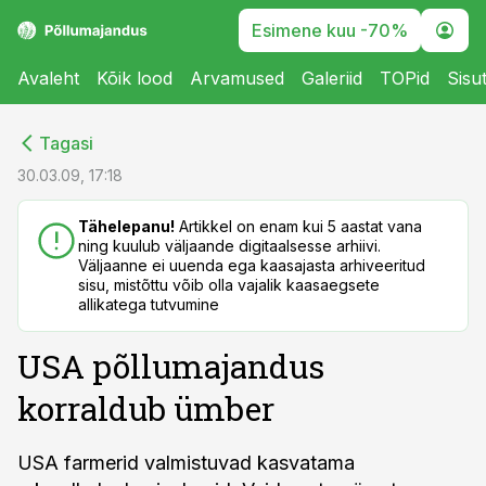
Esimene kuu -70%
Avaleht
Kõik lood
Arvamused
Galeriid
TOPid
Sisu
cebook
cebook
Tagasi
Twitter)
Twitter)
30.03.09, 17:18
kedIn
kedIn
Tähelepanu!
Artikkel on enam kui 5 aastat vana
ning kuulub väljaande digitaalsesse arhiivi.
ail
ail
Väljaanne ei uuenda ega kaasajasta arhiveeritud
sisu, mistõttu võib olla vajalik kaasaegsete
k
k
allikatega tutvumine
USA põllumajandus
korraldub ümber
USA farmerid valmistuvad kasvatama