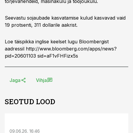
tõrjevahendeid, masinakulu ja tööjõukulu.
Seevastu sojaubade kasvatamise kulud kasvavad vaid
19 protsenti, 311 dollarile aakrist.
Loe täispikka inglise keelset lugu Bloombergist
aadressil http://www.bloomberg.com/apps/news?
pid=20601103 sid=aF1vFHFizx5s
Jaga
Vihja
SEOTUD LOOD
ST
09.06.26, 16:46