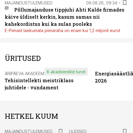
MAJANDUSTULEMUSED
06.08.26, 09:34
Põllumajanduse tippjuhi Ahti Kalde firmades
käive üldiselt kerkis, kasum samas nii
kahekordistus kui ka sulas pooleks
E-Piimast laekumata piimaraha on enam kui 1,2 miljonit eurot
ÜRITUSED
8 akadeemilist tundi
Energiasäästli
ÄRIPÄEVA AKADEEMIA
Tehisintellekti meistriklass
2026
juhtidele - vundament
HETKEL KUUM
MAJANDUSTULEMUSED
UUDISED