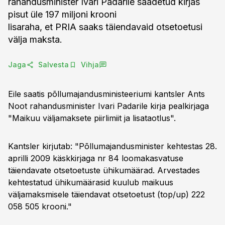
rahandusminister Ivari Padarile saadetud kirjas
pisut üle 197 miljoni krooni
lisaraha, et PRIA saaks täiendavaid otsetoetusi
välja maksta.
Jaga
Salvesta
Vihja
Eile saatis põllumajandusministeeriumi kantsler Ants
Noot rahandusminister Ivari Padarile kirja pealkirjaga
"Maikuu väljamaksete piirlimiit ja lisataotlus".
Kantsler kirjutab: "Põllumajandusminister kehtestas 28.
aprilli 2009 käskkirjaga nr 84 loomakasvatuse
täiendavate otsetoetuste ühikumäärad. Arvestades
kehtestatud ühikumäärasid kuulub maikuus
väljamaksmisele täiendavat otsetoetust (top/up) 222
058 505 krooni."