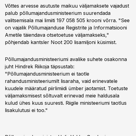
Võttes arvesse asutuste maikuu väljamaksete vajadust
palub põllumajandusministeerium suurendada
valitsemisala mai limiiti 197 058 505 krooni võrra. "See
on vajalik Põllumajanduse Registrite ja Informatsiooni
Ametile täiendava otsetoetuse väljamakseks,"
põhjendab kantsler Noot 200 lisamiljoni küsimist.
Põllumajandusministeeriumi avalike suhete osakonna
juht Hindrek Riikoja täpsustab:
"Põllumajandusministeerium ei taotle
rahandusministeeriumilt lisaraha, vaid erinevatele
kuudele määratud piirlimiidi ümber jaotamist. Toetuste
väljamaksmisest sõltuvalt erinevad meie haldusala
kulud ühes kuus suuresti. Riigile ministeeriumi taotlus
lisakulutusi ei too."