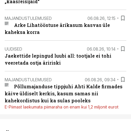
„kaasreisijaid“
MAJANDUSTULEMUSED
06.08.26, 12:15
Arke Lihatööstuse ärikasum kasvas üle
kaheksa korra
UUDISED
06.08.26, 10:14
Jaekettide lepingud luubi all: tootjale ei tohi
veeretada ostja äririski
MAJANDUSTULEMUSED
06.08.26, 09:34
Põllumajanduse tippjuhi Ahti Kalde firmades
käive üldiselt kerkis, kasum samas nii
kahekordistus kui ka sulas pooleks
E-Piimast laekumata piimaraha on enam kui 1,2 miljonit eurot