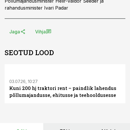
Põllumajandusminister Helir-Valdor Seeder ja
rahandusminister Ivari Padar
Jaga
Vihja
SEOTUD LOOD
ST
03.07.26, 10:27
Kuni 200 hj traktori rent – paindlik lahendus
põllumajandusse, ehitusse ja teehooldusesse