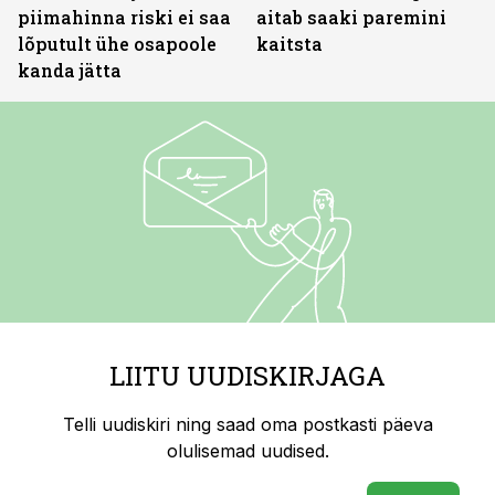
piimahinna riski ei saa
aitab saaki paremini
lõputult ühe osapoole
kaitsta
kanda jätta
LIITU UUDISKIRJAGA
Telli uudiskiri ning saad oma postkasti päeva
olulisemad uudised.