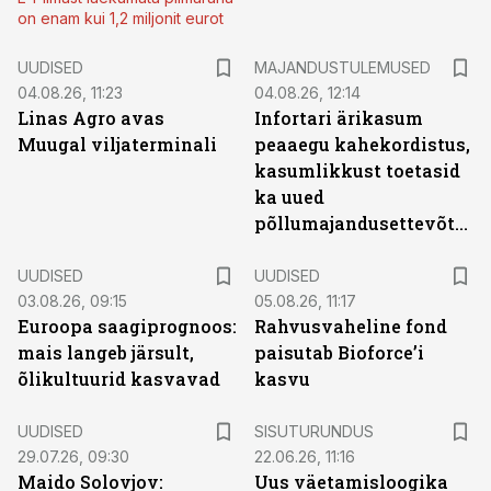
on enam kui 1,2 miljonit eurot
UUDISED
MAJANDUSTULEMUSED
04.08.26, 11:23
04.08.26, 12:14
Linas Agro avas
Infortari ärikasum
Muugal viljaterminali
peaaegu kahekordistus,
kasumlikkust toetasid
ka uued
põllumajandusettevõtted
UUDISED
UUDISED
03.08.26, 09:15
05.08.26, 11:17
Euroopa saagiprognoos:
Rahvusvaheline fond
mais langeb järsult,
paisutab Bioforce’i
õlikultuurid kasvavad
kasvu
ST
UUDISED
SISUTURUNDUS
29.07.26, 09:30
22.06.26, 11:16
Maido Solovjov:
Uus väetamisloogika