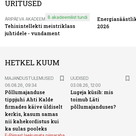
ÜRITUSED
8 akadeemilist tundi
Energiasäästli
ÄRIPÄEVA AKADEEMIA
Tehisintellekti meistriklass
2026
juhtidele - vundament
HETKEL KUUM
MAJANDUSTULEMUSED
UUDISED
06.08.26, 09:34
03.08.26, 12:00
Põllumajanduse
Lugeja küsib: mis
tippjuhi Ahti Kalde
toimub Läti
firmades käive üldiselt
põllumajanduses?
kerkis, kasum samas
nii kahekordistus kui
ka sulas pooleks
E-Piimast laekumata piimaraha