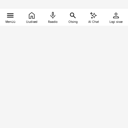
Menüü
Uudised
Raadio
Otsing
AI Chat
Logi sisse
Vana-Lõuna 39/1, 19094 Tallinn
(+372) 667 0111
pollumajandus@pollumajandus.ee
Telli
Reklaam
Firmast
Sisu kasutamisõigused
Ajakirjaniku
eetikakoodeks
Üldtingimused
Privaatsustingimused
Küpsiste poliitika
KKK