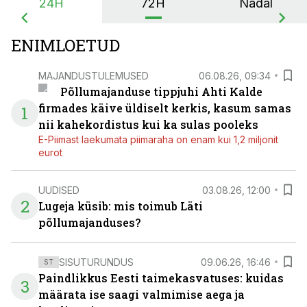
24H
72H
Nädal
ENIMLOETUD
MAJANDUSTULEMUSED
06.08.26, 09:34
Põllumajanduse tippjuhi Ahti Kalde
firmades käive üldiselt kerkis, kasum samas
1
nii kahekordistus kui ka sulas pooleks
E-Piimast laekumata piimaraha on enam kui 1,2 miljonit
eurot
UUDISED
03.08.26, 12:00
2
Lugeja küsib: mis toimub Läti
põllumajanduses?
SISUTURUNDUS
09.06.26, 16:46
ST
Paindlikkus Eesti taimekasvatuses: kuidas
3
määrata ise saagi valmimise aega ja