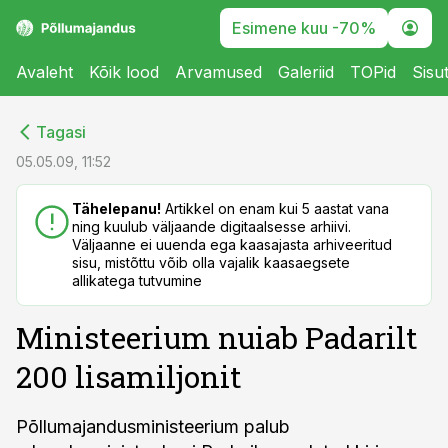
Esimene kuu -70%
Avaleht
Kõik lood
Arvamused
Galeriid
TOPid
Sisu
cebook
cebook
Tagasi
Twitter)
Twitter)
05.05.09, 11:52
kedIn
kedIn
Tähelepanu!
Artikkel on enam kui 5 aastat vana
ning kuulub väljaande digitaalsesse arhiivi.
ail
ail
Väljaanne ei uuenda ega kaasajasta arhiveeritud
sisu, mistõttu võib olla vajalik kaasaegsete
k
k
allikatega tutvumine
Ministeerium nuiab Padarilt
200 lisamiljonit
Põllumajandusministeerium palub