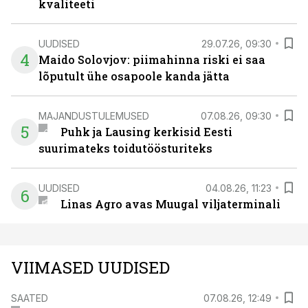
kvaliteeti
UUDISED
29.07.26, 09:30
4
Maido Solovjov: piimahinna riski ei saa
lõputult ühe osapoole kanda jätta
MAJANDUSTULEMUSED
07.08.26, 09:30
5
Puhk ja Lausing kerkisid Eesti
suurimateks toidutöösturiteks
UUDISED
04.08.26, 11:23
6
Linas Agro avas Muugal viljaterminali
VIIMASED UUDISED
SAATED
07.08.26, 12:49