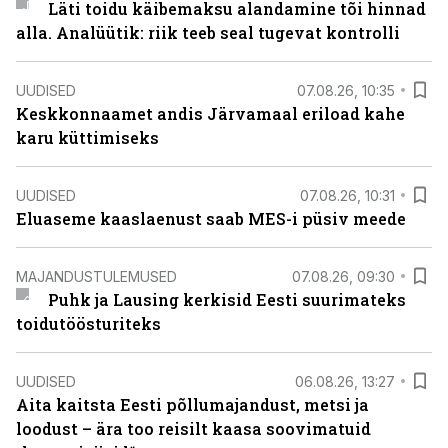
Läti toidu käibemaksu alandamine tõi hinnad
alla. Analüütik: riik teeb seal tugevat kontrolli
UUDISED
07.08.26, 10:35
Keskkonnaamet andis Järvamaal eriload kahe
karu küttimiseks
UUDISED
07.08.26, 10:31
Eluaseme kaaslaenust saab MES-i püsiv meede
MAJANDUSTULEMUSED
07.08.26, 09:30
Puhk ja Lausing kerkisid Eesti suurimateks
toidutöösturiteks
UUDISED
06.08.26, 13:27
Aita kaitsta Eesti põllumajandust, metsi ja
loodust – ära too reisilt kaasa soovimatuid