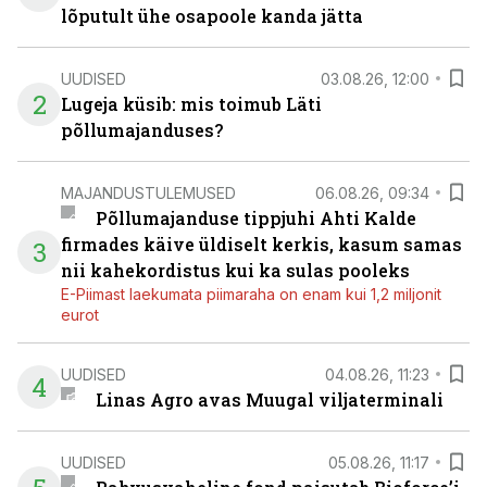
lõputult ühe osapoole kanda jätta
UUDISED
03.08.26, 12:00
2
Lugeja küsib: mis toimub Läti
põllumajanduses?
MAJANDUSTULEMUSED
06.08.26, 09:34
Põllumajanduse tippjuhi Ahti Kalde
firmades käive üldiselt kerkis, kasum samas
3
nii kahekordistus kui ka sulas pooleks
E-Piimast laekumata piimaraha on enam kui 1,2 miljonit
eurot
UUDISED
04.08.26, 11:23
4
Linas Agro avas Muugal viljaterminali
UUDISED
05.08.26, 11:17