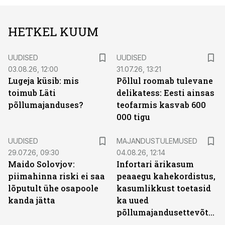
HETKEL KUUM
UUDISED
UUDISED
03.08.26, 12:00
31.07.26, 13:21
Lugeja küsib: mis
Põllul roomab tulevane
toimub Läti
delikatess: Eesti ainsas
põllumajanduses?
teofarmis kasvab 600
000 tigu
UUDISED
MAJANDUSTULEMUSED
29.07.26, 09:30
04.08.26, 12:14
Maido Solovjov:
Infortari ärikasum
piimahinna riski ei saa
peaaegu kahekordistus,
lõputult ühe osapoole
kasumlikkust toetasid
kanda jätta
ka uued
põllumajandusettevõtted