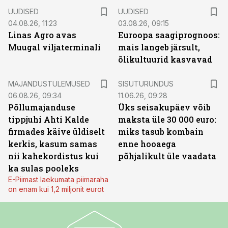
UUDISED
UUDISED
04.08.26, 11:23
03.08.26, 09:15
Linas Agro avas
Euroopa saagiprognoos:
Muugal viljaterminali
mais langeb järsult,
õlikultuurid kasvavad
ST
MAJANDUSTULEMUSED
SISUTURUNDUS
06.08.26, 09:34
11.06.26, 09:28
Põllumajanduse
Üks seisakupäev võib
tippjuhi Ahti Kalde
maksta üle 30 000 euro:
firmades käive üldiselt
miks tasub kombain
kerkis, kasum samas
enne hooaega
nii kahekordistus kui
põhjalikult üle vaadata
ka sulas pooleks
E-Piimast laekumata piimaraha
on enam kui 1,2 miljonit eurot