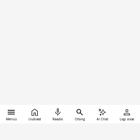
Menüü
Uudised
Raadio
Otsing
AI Chat
Logi sisse