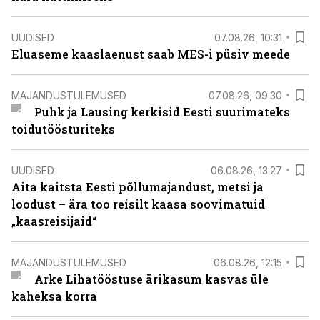
UUDISED
07.08.26, 10:31
Eluaseme kaaslaenust saab MES-i püsiv meede
MAJANDUSTULEMUSED
07.08.26, 09:30
Puhk ja Lausing kerkisid Eesti suurimateks
toidutöösturiteks
UUDISED
06.08.26, 13:27
Aita kaitsta Eesti põllumajandust, metsi ja
loodust – ära too reisilt kaasa soovimatuid
„kaasreisijaid“
MAJANDUSTULEMUSED
06.08.26, 12:15
Arke Lihatööstuse ärikasum kasvas üle
kaheksa korra