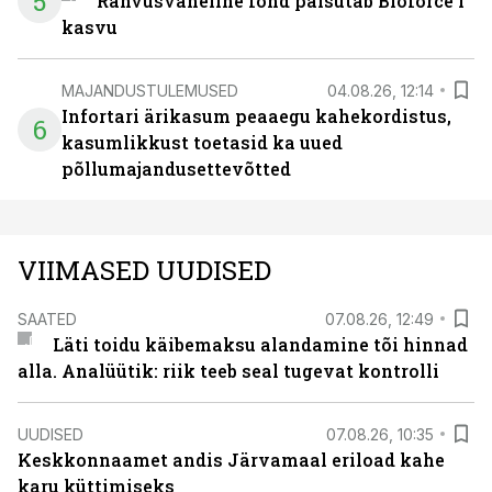
5
Rahvusvaheline fond paisutab Bioforce’i
kasvu
MAJANDUSTULEMUSED
04.08.26, 12:14
Infortari ärikasum peaaegu kahekordistus,
6
kasumlikkust toetasid ka uued
põllumajandusettevõtted
VIIMASED UUDISED
SAATED
07.08.26, 12:49
Läti toidu käibemaksu alandamine tõi hinnad
alla. Analüütik: riik teeb seal tugevat kontrolli
UUDISED
07.08.26, 10:35
Keskkonnaamet andis Järvamaal eriload kahe
karu küttimiseks