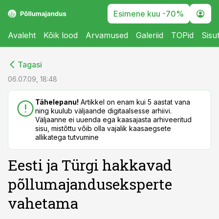
Esimene kuu -70%
Avaleht
Kõik lood
Arvamused
Galeriid
TOPid
Sisu
cebook
cebook
Tagasi
Twitter)
Twitter)
06.07.09, 18:48
kedIn
kedIn
Tähelepanu!
Artikkel on enam kui 5 aastat vana
ning kuulub väljaande digitaalsesse arhiivi.
ail
ail
Väljaanne ei uuenda ega kaasajasta arhiveeritud
sisu, mistõttu võib olla vajalik kaasaegsete
k
k
allikatega tutvumine
Eesti ja Türgi hakkavad
põllumajanduseksperte
vahetama