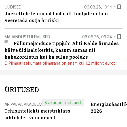
UUDISED
06.08.26, 10:14
Jaekettide lepingud luubi all: tootjale ei tohi
veeretada ostja äririski
MAJANDUSTULEMUSED
06.08.26, 09:34
Põllumajanduse tippjuhi Ahti Kalde firmades
käive üldiselt kerkis, kasum samas nii
kahekordistus kui ka sulas pooleks
E-Piimast laekumata piimaraha on enam kui 1,2 miljonit eurot
ÜRITUSED
8 akadeemilist tundi
Energiasäästli
ÄRIPÄEVA AKADEEMIA
Tehisintellekti meistriklass
2026
juhtidele - vundament