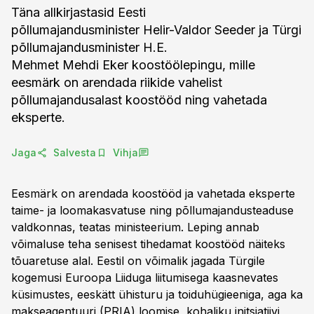
Täna allkirjastasid Eesti
põllumajandusminister Helir-Valdor Seeder ja Türgi
põllumajandusminister H.E.
Mehmet Mehdi Eker koostöölepingu, mille
eesmärk on arendada riikide vahelist
põllumajandusalast koostööd ning vahetada
eksperte.
Jaga
Salvesta
Vihja
Eesmärk on arendada koostööd ja vahetada eksperte
taime- ja loomakasvatuse ning põllumajandusteaduse
valdkonnas, teatas ministeerium. Leping annab
võimaluse teha senisest tihedamat koostööd näiteks
tõuaretuse alal. Eestil on võimalik jagada Türgile
kogemusi Euroopa Liiduga liitumisega kaasnevates
küsimustes, eeskätt ühisturu ja toiduhügieeniga, aga ka
makseagentuuri (PRIA) loomise, kohaliku initsiatiivi,