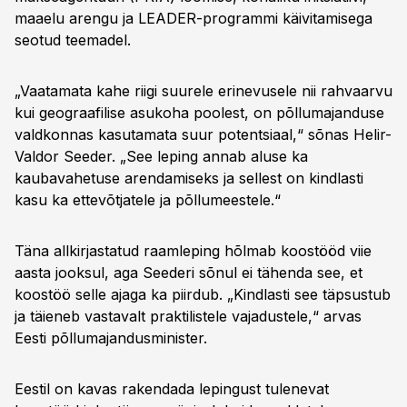
maaelu arengu ja LEADER-programmi käivitamisega
seotud teemadel.
„Vaatamata kahe riigi suurele erinevusele nii rahvaarvu
kui geograafilise asukoha poolest, on põllumajanduse
valdkonnas kasutamata suur potentsiaal,“ sõnas Helir-
Valdor Seeder. „See leping annab aluse ka
kaubavahetuse arendamiseks ja sellest on kindlasti
kasu ka ettevõtjatele ja põllumeestele.“
Täna allkirjastatud raamleping hõlmab koostööd viie
aasta jooksul, aga Seederi sõnul ei tähenda see, et
koostöö selle ajaga ka piirdub. „Kindlasti see täpsustub
ja täieneb vastavalt praktilistele vajadustele,“ arvas
Eesti põllumajandusminister.
Eestil on kavas rakendada lepingust tulenevat