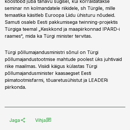
koostööd juba tänavu sügisel, kui korraldatakse
seminar nn kolmandatele riikidele, sh Türgile, mille
temaatika käsitleb Euroopa Liidu ühisturu nõudeid.
Samuti osaleb Eesti pakkumisega twinning-projektis
Türgiga teemal „Keskkond ja maapiirkonnad IPARD-i
raames“, mida ka Türgi minister tervitas.
Türgi põllumajandusministri sõnul on Türgi
põllumajandustootmise mahtude poolest üks juhtivaid
riike maailmas. Visiidi käigus külastas Türgi
põllumajandusminister kaasaegset Eesti
piimatootmisfarmi, tõuaretusühistut ja LEADERi
piirkonda.
Jaga
Vihja