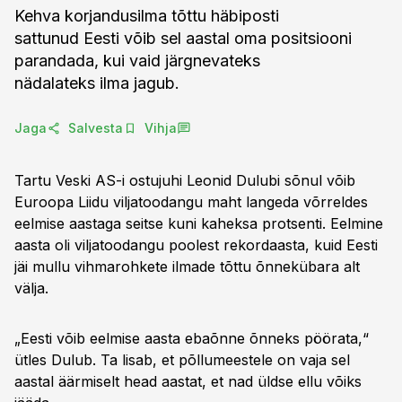
Kehva korjandusilma tõttu häbiposti
sattunud Eesti võib sel aastal oma positsiooni
parandada, kui vaid järgnevateks
nädalateks ilma jagub.
Jaga
Salvesta
Vihja
Tartu Veski AS-i ostujuhi Leonid Dulubi sõnul võib
Euroopa Liidu viljatoodangu maht langeda võrreldes
eelmise aastaga seitse kuni kaheksa protsenti. Eelmine
aasta oli viljatoodangu poolest rekordaasta, kuid Eesti
jäi mullu vihmarohkete ilmade tõttu õnnekübara alt
välja.
„Eesti võib eelmise aasta ebaõnne õnneks pöörata,“
ütles Dulub. Ta lisab, et põllumeestele on vaja sel
aastal äärmiselt head aastat, et nad üldse ellu võiks