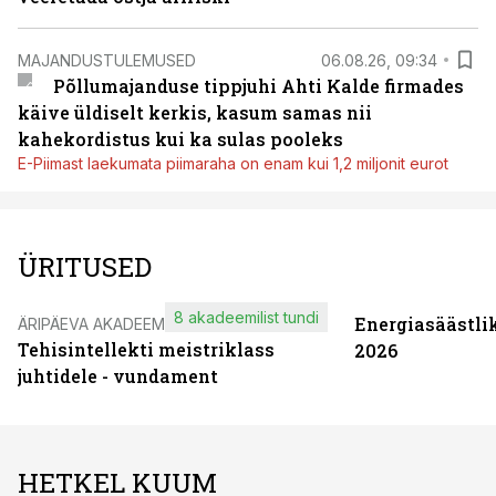
MAJANDUSTULEMUSED
06.08.26, 09:34
Põllumajanduse tippjuhi Ahti Kalde firmades
käive üldiselt kerkis, kasum samas nii
kahekordistus kui ka sulas pooleks
E-Piimast laekumata piimaraha on enam kui 1,2 miljonit eurot
ÜRITUSED
8 akadeemilist tundi
Energiasäästli
ÄRIPÄEVA AKADEEMIA
Tehisintellekti meistriklass
2026
juhtidele - vundament
HETKEL KUUM