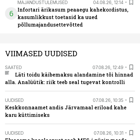
MAJANDUSTULEMUSED
04.08.26, 12:14
Infortari ärikasum peaaegu kahekordistus,
6
kasumlikkust toetasid ka uued
põllumajandusettevõtted
VIIMASED UUDISED
SAATED
07.08.26, 12:49
Läti toidu käibemaksu alandamine tõi hinnad
alla. Analüütik: riik teeb seal tugevat kontrolli
UUDISED
07.08.26, 10:35
Keskkonnaamet andis Järvamaal eriload kahe
karu küttimiseks
UUDISED
07.08.26, 10:31