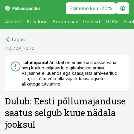
Esimene kuu -70%
Avaleht
Kõik lood
Arvamused
Galeriid
TOPid
Sisu
cebook
cebook
Tagasi
Twitter)
Twitter)
14.07.09, 20:20
kedIn
kedIn
Tähelepanu!
Artikkel on enam kui 5 aastat vana
ning kuulub väljaande digitaalsesse arhiivi.
ail
ail
Väljaanne ei uuenda ega kaasajasta arhiveeritud
sisu, mistõttu võib olla vajalik kaasaegsete
k
k
allikatega tutvumine
Dulub: Eesti põllumajanduse
saatus selgub kuue nädala
jooksul