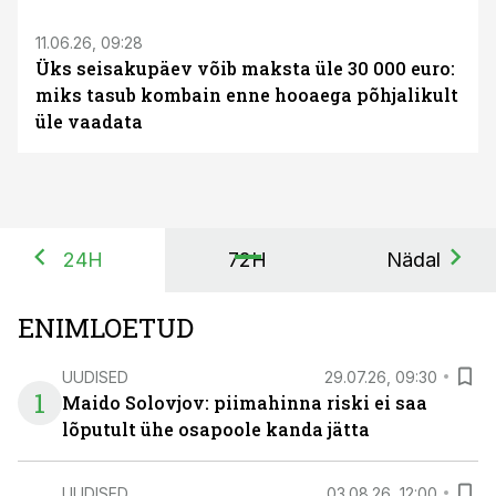
11.06.26, 09:28
Üks seisakupäev võib maksta üle 30 000 euro:
miks tasub kombain enne hooaega põhjalikult
üle vaadata
24H
72H
Nädal
ENIMLOETUD
UUDISED
29.07.26, 09:30
1
Maido Solovjov: piimahinna riski ei saa
lõputult ühe osapoole kanda jätta
UUDISED
03.08.26, 12:00