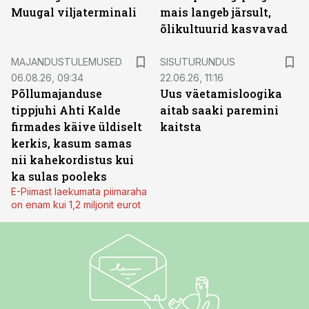
Muugal viljaterminali
mais langeb järsult,
õlikultuurid kasvavad
ST
MAJANDUSTULEMUSED
SISUTURUNDUS
06.08.26, 09:34
22.06.26, 11:16
Põllumajanduse
Uus väetamisloogika
tippjuhi Ahti Kalde
aitab saaki paremini
firmades käive üldiselt
kaitsta
kerkis, kasum samas
nii kahekordistus kui
ka sulas pooleks
E-Piimast laekumata piimaraha
on enam kui 1,2 miljonit eurot