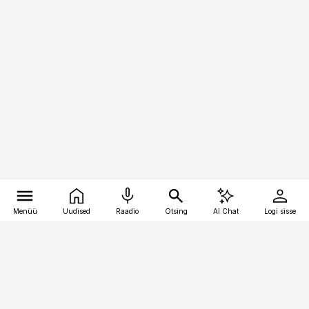
Menüü
Uudised
Raadio
Otsing
AI Chat
Logi sisse
Vana-Lõuna 39/1, 19094 Tallinn
(+372) 667 0111