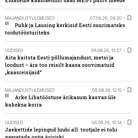
Eluaseme kaaslaenust saab MES-i püsiv meede
MAJANDUSTULEMUSED
07.08.26, 09:30
Puhk ja Lausing kerkisid Eesti suurimateks
toidutöösturiteks
UUDISED
06.08.26, 13:27
Aita kaitsta Eesti põllumajandust, metsi ja
loodust – ära too reisilt kaasa soovimatuid
„kaasreisijaid“
MAJANDUSTULEMUSED
06.08.26, 12:15
Arke Lihatööstuse ärikasum kasvas üle
kaheksa korra
UUDISED
06.08.26, 10:14
Jaekettide lepingud luubi all: tootjale ei tohi
veeretada ostja äririski