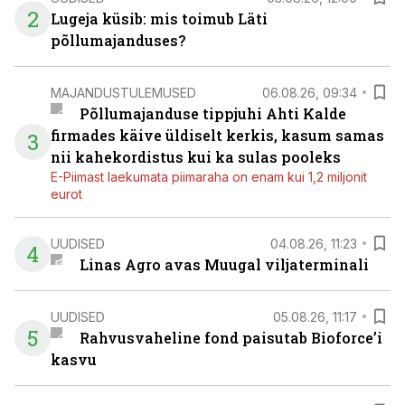
2
Lugeja küsib: mis toimub Läti
põllumajanduses?
MAJANDUSTULEMUSED
06.08.26, 09:34
Põllumajanduse tippjuhi Ahti Kalde
firmades käive üldiselt kerkis, kasum samas
3
nii kahekordistus kui ka sulas pooleks
E-Piimast laekumata piimaraha on enam kui 1,2 miljonit
eurot
UUDISED
04.08.26, 11:23
4
Linas Agro avas Muugal viljaterminali
UUDISED
05.08.26, 11:17
5
Rahvusvaheline fond paisutab Bioforce’i
kasvu