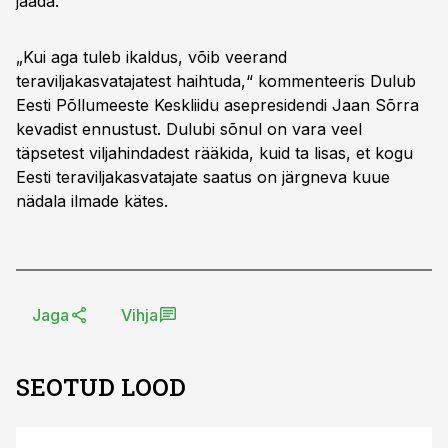
jääda.
„Kui aga tuleb ikaldus, võib veerand
teraviljakasvatajatest haihtuda,“ kommenteeris Dulub
Eesti Põllumeeste Keskliidu asepresidendi Jaan Sõrra
kevadist ennustust. Dulubi sõnul on vara veel
täpsetest viljahindadest rääkida, kuid ta lisas, et kogu
Eesti teraviljakasvatajate saatus on järgneva kuue
nädala ilmade kätes.
Jaga
Vihja
SEOTUD LOOD
ST