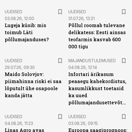
UUDISED
UUDISED
03.08.26, 12:00
31.07.26, 13:21
Lugeja küsib: mis
Põllul roomab tulevane
toimub Läti
delikatess: Eesti ainsas
põllumajanduses?
teofarmis kasvab 600
000 tigu
UUDISED
MAJANDUSTULEMUSED
29.07.26, 09:30
04.08.26, 12:14
Maido Solovjov:
Infortari ärikasum
piimahinna riski ei saa
peaaegu kahekordistus,
lõputult ühe osapoole
kasumlikkust toetasid
kanda jätta
ka uued
põllumajandusettevõtted
UUDISED
UUDISED
04.08.26, 11:23
03.08.26, 09:15
Linas Agro avas
Euroopa saagiprognoos: