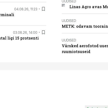
UUDISED
Linas Agro avas Mu
04.08.26, 11:23
rminali
UUDISED
METK: odavam tooraine
03.08.26, 14:00
al ligi 15 protsenti
UUDISED
Värsked aerofotod uuen
ruumiotsuseid