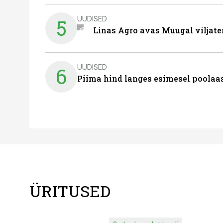
UUDISED
5
Linas Agro avas Muugal viljate
UUDISED
6
Piima hind langes esimesel poolaast
ÜRITUSED