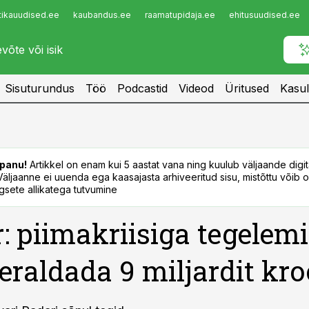
tikauudised.ee
kaubandus.ee
raamatupidaja.ee
ehitusuudised.ee
Infopank
Radar
Sisuturundus
Töö
Podcastid
Videod
Üritused
Kasul
panu!
Artikkel on enam kui 5 aastat vana ning kuulub väljaande digi
. Väljaanne ei uuenda ega kaasajasta arhiveeritud sisu, mistõttu võib ol
sete allikatega tutvumine
: piimakriisiga tegelem
 eraldada 9 miljardit kro