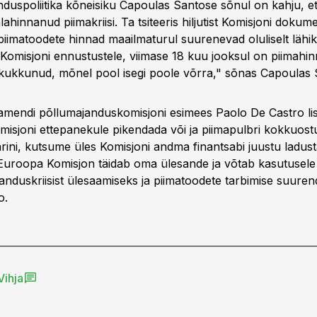
duspoliitika kõneisiku Capoulas Santose sõnul on kahju, 
ahinnanud piimakriisi. Ta tsiteeris hiljutist Komisjoni dokume
piimatoodete hinnad maailmaturul suurenevad oluliselt lähi
t Komisjoni ennustustele, viimase 18 kuu jooksul on piimahi
t kukkunud, mõnel pool isegi poole võrra," sõnas Capoulas 
mendi põllumajanduskomisjoni esimees Paolo De Castro lis
omisjoni ettepanekule pikendada või ja piimapulbri kokkuost
rini, kutsume üles Komisjoni andma finantsabi juustu ladus
Euroopa Komisjon täidab oma ülesande ja võtab kasutusel
nduskriisist ülesaamiseks ja piimatoodete tarbimise suuren
o.
Vihja