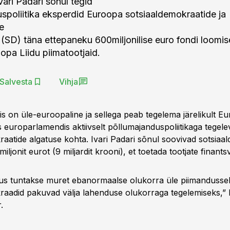
vari Padari sõnul tegid
spoliitika eksperdid Euroopa sotsiaaldemokraatide ja
e
t (SD) täna ettepaneku 600miljonilise euro fondi loomis
opa Liidu piimatootjaid.
Salvesta
Vihja
is on üle-euroopaline ja sellega peab tegelema järelikult E
es europarlamendis aktiivselt põllumajanduspoliitikaga tegel
raatide algatuse kohta. Ivari Padari sõnul soovivad sotsiaa
iljonit eurot (9 miljardit krooni), et toetada tootjate finants
us tuntakse muret ebanormaalse olukorra üle piimandussek
raadid pakuvad välja lahenduse olukorraga tegelemiseks,” l
.