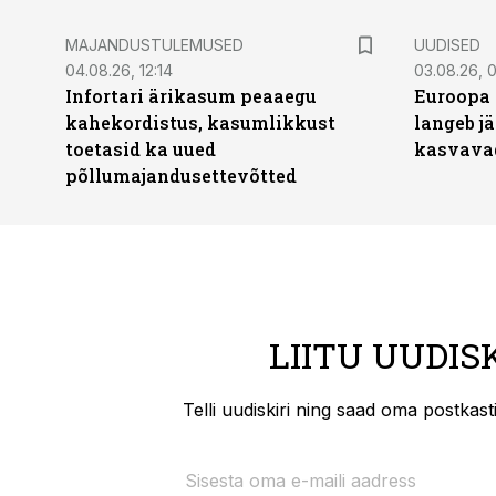
MAJANDUSTULEMUSED
UUDISED
04.08.26, 12:14
03.08.26, 0
Infortari ärikasum peaaegu
Euroopa 
kahekordistus, kasumlikkust
langeb jä
toetasid ka uued
kasvava
põllumajandusettevõtted
LIITU UUDIS
Telli uudiskiri ning saad oma postkas