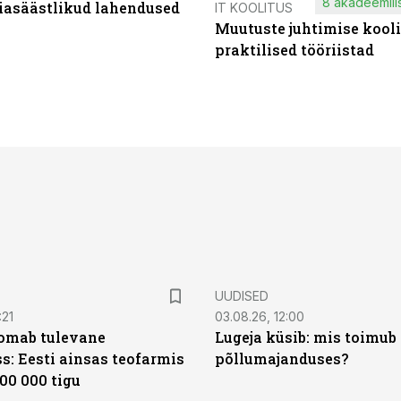
8 akadeemilis
iasäästlikud lahendused
IT KOOLITUS
Muutuste juhtimise kooli
praktilised tööriistad
UUDISED
:21
03.08.26, 12:00
oomab tulevane
Lugeja küsib: mis toimub 
s: Eesti ainsas teofarmis
põllumajanduses?
00 000 tigu