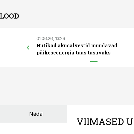
 LOOD
01.06.26, 13:29
Nutikad akusalvestid muudavad
päikeseenergia taas tasuvaks
Nädal
VIIMASED U