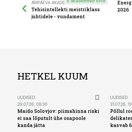
8 akadeemilist tundi
Energ
ÄRIPÄEVA AKADEEMIA
Tehisintellekti meistriklass
2026
juhtidele - vundament
HETKEL KUUM
UUDISED
UUDISED
29.07.26, 09:30
31.07.26, 13
Maido Solovjov: piimahinna riski
Põllul r
ei saa lõputult ühe osapoole
delikates
kanda jätta
kasvab 6