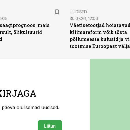
UUDISED
9:15
30.07.26, 12:00
saagiprognoos: mais
Väetisetootjad hoiatavad
rsult, õlikultuurid
kliimareform võib tõsta
d
põllumeeste kulusid ja vi
tootmise Euroopast välja
KIRJAGA
ti päeva olulisemad uudised.
Liitun