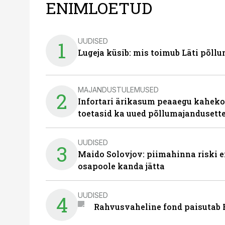
ENIMLOETUD
UUDISED
1
Lugeja küsib: mis toimub Läti põll
MAJANDUSTULEMUSED
2
Infortari ärikasum peaaegu kaheko
toetasid ka uued põllumajandusett
UUDISED
3
Maido Solovjov: piimahinna riski ei
osapoole kanda jätta
UUDISED
4
Rahvusvaheline fond paisutab B