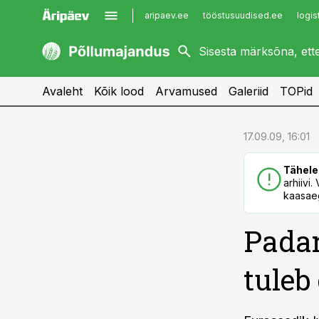
aripaev.ee
tööstusuudised.ee
logis
kaubandus.ee
imelineajalugu.ee
kinnisvarauudised.ee
imelineteadus.ee
Avaleht
Kõik lood
Arvamused
Galeriid
TOPid
cebook
cebook
17.09.09, 16:01
Twitter)
Twitter)
Tähele
kedIn
kedIn
arhiivi
kaasaeg
ail
ail
Padar
k
k
tuleb