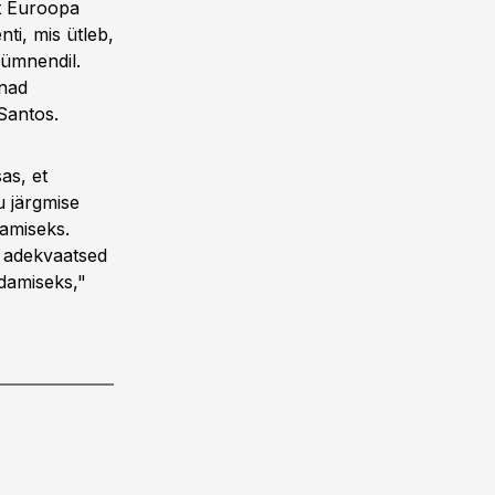
et Euroopa
nti, mis ütleb,
kümnendil.
nnad
Santos.
as, et
u järgmise
tamiseks.
e adekvaatsed
damiseks,"