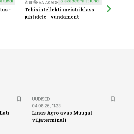
t tundi
8 akadeemilist tundi
ÄRIPÄEVA AKADEEMIA
IT KOOLIT
tus -
Tehisintellekti meistriklass
Muutuste
juhtidele - vundament
praktilis
UUDISED
04.08.26, 11:23
Läti
Linas Agro avas Muugal
viljaterminali