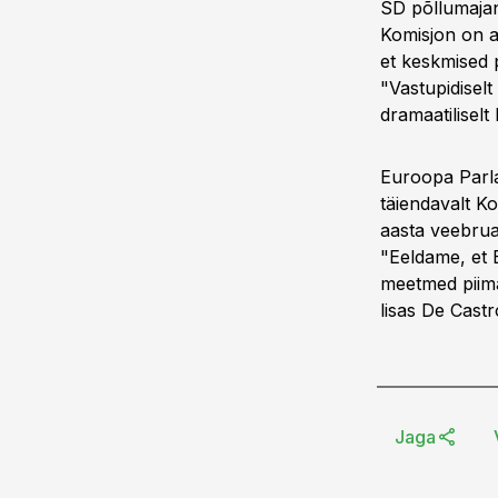
SD põllumajan
Komisjon on al
et keskmised 
"Vastupidisel
dramaatilisel
Euroopa Parla
täiendavalt K
aasta veebrua
"Eeldame, et 
meetmed piima
lisas De Castr
Jaga