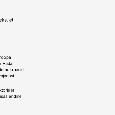
eks, et
uroopa
ev Padar
ldemokraadid
vajadusi.
toris ja
isas endine