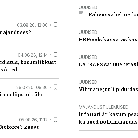
UUDISED
Rahvusvaheline fon
03.08.26, 12:00
umajanduses?
UUDISED
HKFoods kasvatas kas
04.08.26, 12:14
UUDISED
rdistus, kasumlikkust
LATRAPS sai uue teravi
evõtted
UUDISED
29.07.26, 09:30
Vihmane juuli pidurdas
 saa lõputult ühe
MAJANDUSTULEMUSED
Infortari ärikasum pea
05.08.26, 11:17
ka uued põllumajandus
ioforce’i kasvu