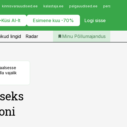
Iseteenindus
kinnisvarauudised.ee
kalastaja.ee
palgauudised.ee
personaliuudi
Telli Põllumajandus
Küsi AI-lt
Esimene kuu -70%
Logi sisse
ikud lingid
Radar
Minu Põllumajandus
taalsesse
la vajalik
iseks
oni