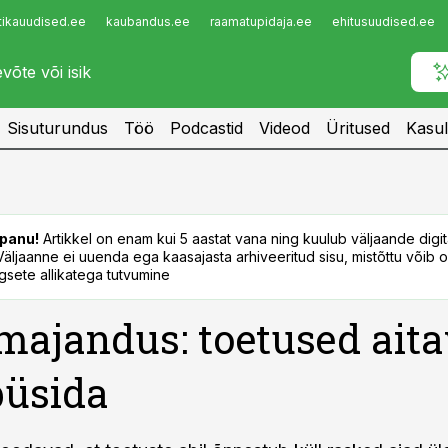
tikauudised.ee
kaubandus.ee
raamatupidaja.ee
ehitusuudised.ee
Infopank
Radar
Sisuturundus
Töö
Podcastid
Videod
Üritused
Kasul
panu!
Artikkel on enam kui 5 aastat vana ning kuulub väljaande digi
. Väljaanne ei uuenda ega kaasajasta arhiveeritud sisu, mistõttu võib ol
sete allikatega tutvumine
majandus: toetused ait
püsida