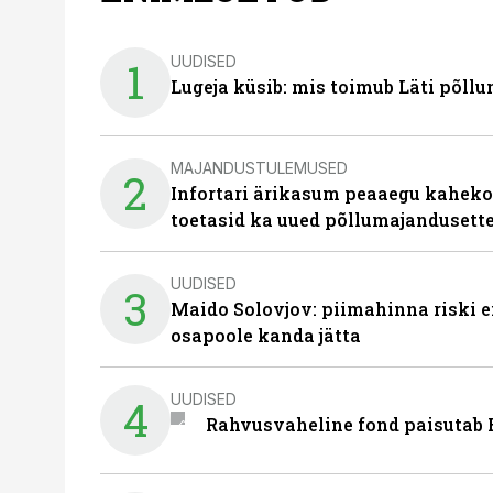
UUDISED
1
Lugeja küsib: mis toimub Läti põll
MAJANDUSTULEMUSED
2
Infortari ärikasum peaaegu kaheko
toetasid ka uued põllumajandusett
UUDISED
3
Maido Solovjov: piimahinna riski ei
osapoole kanda jätta
UUDISED
4
Rahvusvaheline fond paisutab B