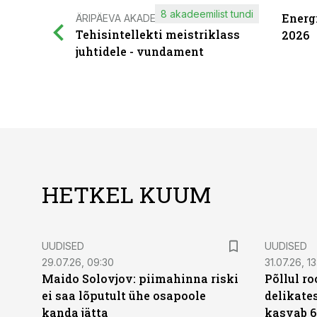
8 akadeemilist tundi
Energ
ÄRIPÄEVA AKADEEMIA
Tehisintellekti meistriklass
2026
juhtidele - vundament
HETKEL KUUM
UUDISED
UUDISED
29.07.26, 09:30
31.07.26, 13
Maido Solovjov: piimahinna riski
Põllul r
ei saa lõputult ühe osapoole
delikates
kanda jätta
kasvab 6