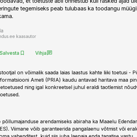
oodavad, et toetuste abil õnnestub küll rasked ajad üle
eringute tegemiseks peab tulubaas ka toodangu müügi 
kama.
la
ndus.ee kaasautor
Salvesta
Vihja
ootjal on võimalik saada laias laastus kahte liiki toetusi -
 Informatsiooni Ameti (PRIA) kaudu antavad haritava maa pin
etoetused ning igal konkreetsel juhul eraldi taotlemist nõu
toetused.
ab põllumajanduse arendamiseks abiraha ka Maaelu Edenda
ES). Viimane võib garanteerida pangalaenu võtmist või era
a vahenditest, kuid siis juba laenaja enda tagatise vastu.