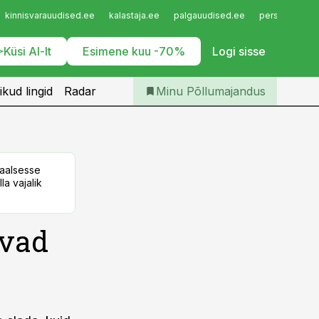
Iseteenindus
kinnisvarauudised.ee
kalastaja.ee
palgauudised.ee
personaliuudi
Telli Põllumajandus
Küsi AI-lt
Esimene kuu -70%
Logi sisse
ikud lingid
Radar
Minu Põllumajandus
taalsesse
la vajalik
avad