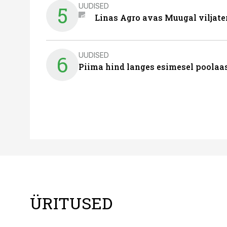
UUDISED
5
Linas Agro avas Muugal viljate
UUDISED
6
Piima hind langes esimesel poolaast
ÜRITUSED