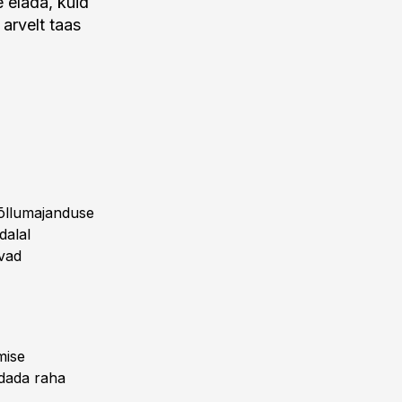
 elada, kuid
arvelt taas
 Põllumajanduse
dalal
dvad
mise
ldada raha