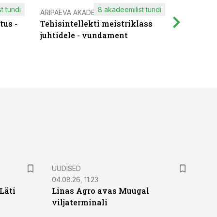
t tundi
8 akadeemilist tundi
ÄRIPÄEVA AKADEEMIA
IT KOOLIT
tus -
Tehisintellekti meistriklass
Muutuste
juhtidele - vundament
praktilis
UUDISED
04.08.26, 11:23
Läti
Linas Agro avas Muugal
viljaterminali