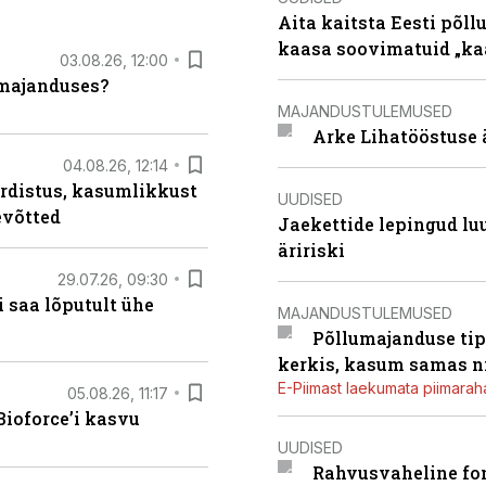
Aita kaitsta Eesti põllu
kaasa soovimatuid „kaa
03.08.26, 12:00
umajanduses?
MAJANDUSTULEMUSED
Arke Lihatööstuse 
04.08.26, 12:14
rdistus, kasumlikkust
UUDISED
evõtted
Jaekettide lepingud luub
äririski
29.07.26, 09:30
 saa lõputult ühe
MAJANDUSTULEMUSED
Põllumajanduse tip
kerkis, kasum samas ni
E-Piimast laekumata piimaraha
05.08.26, 11:17
ioforce’i kasvu
UUDISED
Rahvusvaheline fon