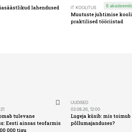
8 akadeemilis
iasäästlikud lahendused
IT KOOLITUS
Muutuste juhtimise kooli
praktilised tööriistad
UUDISED
:21
03.08.26, 12:00
oomab tulevane
Lugeja küsib: mis toimub 
s: Eesti ainsas teofarmis
põllumajanduses?
00 000 tigu