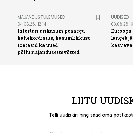
MAJANDUSTULEMUSED
UUDISED
04.08.26, 12:14
03.08.26, 0
Infortari ärikasum peaaegu
Euroopa 
kahekordistus, kasumlikkust
langeb jä
toetasid ka uued
kasvava
põllumajandusettevõtted
LIITU UUDIS
Telli uudiskiri ning saad oma postkas