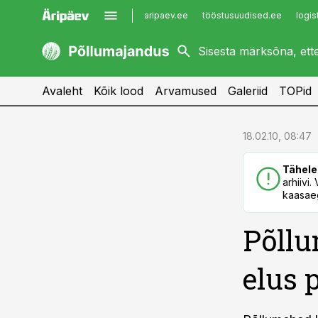
aripaev.ee
tööstusuudised.ee
logis
kaubandus.ee
imelineajalugu.ee
kinnisvarauudised.ee
imelineteadus.ee
Avaleht
Kõik lood
Arvamused
Galeriid
TOPid
cebook
cebook
18.02.10, 08:47
Twitter)
Twitter)
Tähele
kedIn
kedIn
arhiivi
kaasaeg
ail
ail
Põllu
k
k
elus 