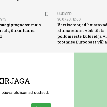
UUDISED
9:15
30.07.26, 12:00
saagiprognoos: mais
Väetisetootjad hoiatavad
rsult, õlikultuurid
kliimareform võib tõsta
d
põllumeeste kulusid ja vi
tootmise Euroopast välja
KIRJAGA
ti päeva olulisemad uudised.