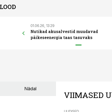
 LOOD
01.06.26, 13:29
Nutikad akusalvestid muudavad
päikeseenergia taas tasuvaks
Nädal
VIIMASED U
UUDISED