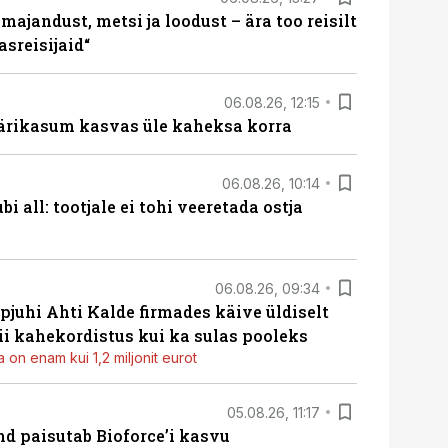
majandust, metsi ja loodust – ära too reisilt
sreisijaid“
06.08.26, 12:15
ärikasum kasvas üle kaheksa korra
06.08.26, 10:14
i all: tootjale ei tohi veeretada ostja
06.08.26, 09:34
pjuhi Ahti Kalde firmades käive üldiselt
i kahekordistus kui ka sulas pooleks
 on enam kui 1,2 miljonit eurot
05.08.26, 11:17
d paisutab Bioforce’i kasvu