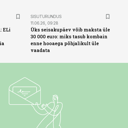
ST
SISUTURUNDUS
11.06.26, 09:28
: ELi
Üks seisakupäev võib maksta üle
30 000 euro: miks tasub kombain
ia
enne hooaega põhjalikult üle
vaadata