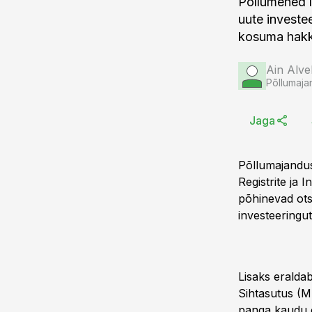
Põllumehed l
uute investe
kosuma hak
Ain Alve
Põllumaja
Jaga
Põllumajandust
Registrite ja
põhinevad ots
investeeringu
Lisaks erald
Sihtasutus (M
panga kaudu om