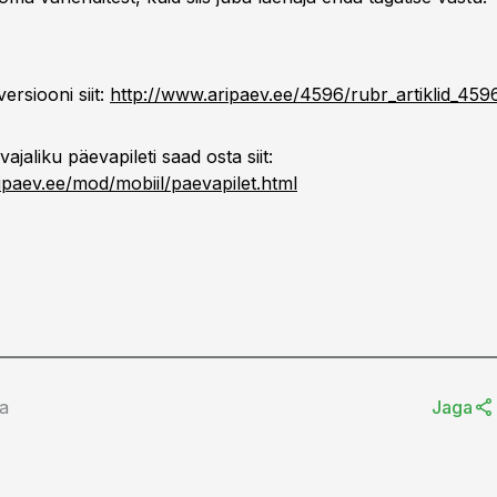
versiooni siit:
http://www.aripaev.ee/4596/rubr_artiklid_459
ajaliku päevapileti saad osta siit:
ipaev.ee/mod/mobiil/paevapilet.html
la
Jaga