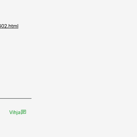
602.html
Vihja