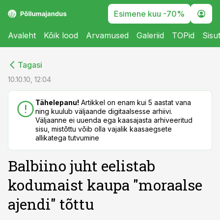
Esimene kuu -70%
Avaleht
Kõik lood
Arvamused
Galeriid
TOPid
Sisu
cebook
cebook
Tagasi
Twitter)
Twitter)
10.10.10, 12:04
kedIn
kedIn
Tähelepanu!
Artikkel on enam kui 5 aastat vana
ning kuulub väljaande digitaalsesse arhiivi.
ail
ail
Väljaanne ei uuenda ega kaasajasta arhiveeritud
sisu, mistõttu võib olla vajalik kaasaegsete
k
k
allikatega tutvumine
Balbiino juht eelistab
kodumaist kaupa "moraalse
ajendi" tõttu