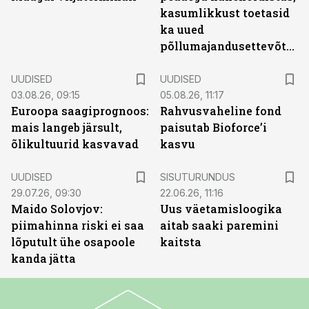
kasumlikkust toetasid
ka uued
põllumajandusettevõtted
UUDISED
UUDISED
03.08.26, 09:15
05.08.26, 11:17
Euroopa saagiprognoos:
Rahvusvaheline fond
mais langeb järsult,
paisutab Bioforce’i
õlikultuurid kasvavad
kasvu
ST
UUDISED
SISUTURUNDUS
29.07.26, 09:30
22.06.26, 11:16
Maido Solovjov:
Uus väetamisloogika
piimahinna riski ei saa
aitab saaki paremini
lõputult ühe osapoole
kaitsta
kanda jätta