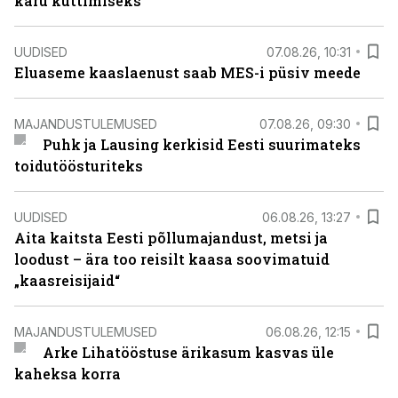
karu küttimiseks
UUDISED
07.08.26, 10:31
Eluaseme kaaslaenust saab MES-i püsiv meede
MAJANDUSTULEMUSED
07.08.26, 09:30
Puhk ja Lausing kerkisid Eesti suurimateks
toidutöösturiteks
UUDISED
06.08.26, 13:27
Aita kaitsta Eesti põllumajandust, metsi ja
loodust – ära too reisilt kaasa soovimatuid
„kaasreisijaid“
MAJANDUSTULEMUSED
06.08.26, 12:15
Arke Lihatööstuse ärikasum kasvas üle
kaheksa korra