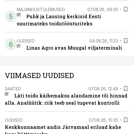
MAJANDUSTULEMUSED
07.08.26, 09:30
5
Puhk ja Lausing kerkisid Eesti
suurimateks toidutöösturiteks
UUDISED
04.08.26, 11:23
6
Linas Agro avas Muugal viljaterminali
VIIMASED UUDISED
SAATED
07.08.26, 12:49
Läti toidu käibemaksu alandamine tõi hinnad
alla. Analüütik: riik teeb seal tugevat kontrolli
UUDISED
07.08.26, 10:35
Keskkonnaamet andis Järvamaal eriload kahe