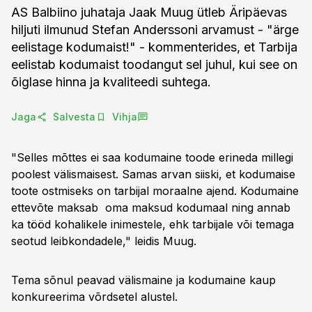
AS Balbiino juhataja Jaak Muug ütleb Äripäevas
hiljuti ilmunud Stefan Anderssoni arvamust - "ärge
eelistage kodumaist!" - kommenterides, et Tarbija
eelistab kodumaist toodangut sel juhul, kui see on
õiglase hinna ja kvaliteedi suhtega.
Jaga
Salvesta
Vihja
"Selles mõttes ei saa kodumaine toode erineda millegi
poolest välismaisest. Samas arvan siiski, et kodumaise
toote ostmiseks on tarbijal moraalne ajend. Kodumaine
ettevõte maksab oma maksud kodumaal ning annab
ka tööd kohalikele inimestele, ehk tarbijale või temaga
seotud leibkondadele," leidis Muug.
Tema sõnul peavad välismaine ja kodumaine kaup
konkureerima võrdsetel alustel.