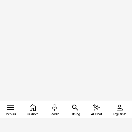
Menüü
Uudised
Raadio
Otsing
AI Chat
Logi sisse