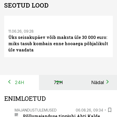
SEOTUD LOOD
ST
11.06.26, 09:28
Üks seisakupäev võib maksta üle 30 000 euro:
miks tasub kombain enne hooaega põhjalikult
üle vaadata
24H
72H
Nädal
ENIMLOETUD
MAJANDUSTULEMUSED
06.08.26, 09:34
Põllumajanduse tippjuhi Ahti Kalde