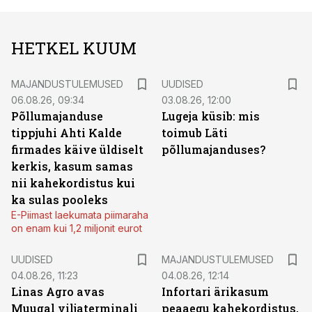
HETKEL KUUM
MAJANDUSTULEMUSED
UUDISED
06.08.26, 09:34
03.08.26, 12:00
Põllumajanduse
Lugeja küsib: mis
tippjuhi Ahti Kalde
toimub Läti
firmades käive üldiselt
põllumajanduses?
kerkis, kasum samas
nii kahekordistus kui
ka sulas pooleks
E-Piimast laekumata piimaraha
on enam kui 1,2 miljonit eurot
UUDISED
MAJANDUSTULEMUSED
04.08.26, 11:23
04.08.26, 12:14
Linas Agro avas
Infortari ärikasum
Muugal viljaterminali
peaaegu kahekordistus,