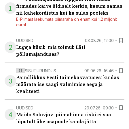
firmades käive üldiselt kerkis, kasum samas
1
nii kahekordistus kui ka sulas pooleks
E-Piimast laekumata piimaraha on enam kui 1,2 miljonit
eurot
UUDISED
03.08.26, 12:00
2
Lugeja küsib: mis toimub Läti
põllumajanduses?
SISUTURUNDUS
09.06.26, 16:46
ST
Paindlikkus Eesti taimekasvatuses: kuidas
3
määrata ise saagi valmimise aega ja
kvaliteeti
UUDISED
29.07.26, 09:30
4
Maido Solovjov: piimahinna riski ei saa
lõputult ühe osapoole kanda jätta