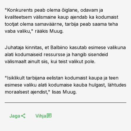
"Konkurents peab olema õiglane, odavam ja
kvaliteetsem välismaine kaup ajendab ka kodumaist
tootjat olema samaväärne, tarbija peab saama teha
vaba valiku," rääkis Muug.
Juhataja kinnitas, et Balbiino kasutab esimese valikuna
alati kodumaiseid ressursse ja hangib sisendeid
välismaalt ainult siis, kui teist valikut pole.
"Isiklikult tarbijana eelistan kodumaist kaupa ja teen
esimese valiku alati kodumaise kauba hulgast, lähtudes
moraalsest ajendist," lisas Muug.
Jaga
Vihja