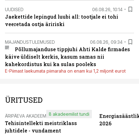
UUDISED
06.08.26, 10:14
Jaekettide lepingud luubi all: tootjale ei tohi
veeretada ostja äririski
MAJANDUSTULEMUSED
06.08.26, 09:34
Põllumajanduse tippjuhi Ahti Kalde firmades
käive üldiselt kerkis, kasum samas nii
kahekordistus kui ka sulas pooleks
E-Piimast laekumata piimaraha on enam kui 1,2 miljonit eurot
ÜRITUSED
8 akadeemilist tundi
Energiasäästli
ÄRIPÄEVA AKADEEMIA
Tehisintellekti meistriklass
2026
juhtidele - vundament