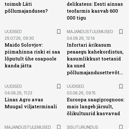
toimub Läti
delikatess: Eesti ainsas
põllumajanduses?
teofarmis kasvab 600
000 tigu
UUDISED
MAJANDUSTULEMUSED
29.07.26, 09:30
04.08.26, 12:14
Maido Solovjov:
Infortari ärikasum
piimahinna riski ei saa
peaaegu kahekordistus,
lõputult ühe osapoole
kasumlikkust toetasid
kanda jätta
ka uued
põllumajandusettevõtted
UUDISED
UUDISED
04.08.26, 11:23
03.08.26, 09:15
Linas Agro avas
Euroopa saagiprognoos:
Muugal viljaterminali
mais langeb järsult,
õlikultuurid kasvavad
ST
MAJANDUSTULEMUSED
SISUTURUNDUS