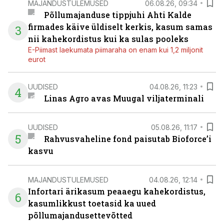
MAJANDUSTULEMUSED
06.08.26, 09:34
Põllumajanduse tippjuhi Ahti Kalde
firmades käive üldiselt kerkis, kasum samas
3
nii kahekordistus kui ka sulas pooleks
E-Piimast laekumata piimaraha on enam kui 1,2 miljonit
eurot
UUDISED
04.08.26, 11:23
4
Linas Agro avas Muugal viljaterminali
UUDISED
05.08.26, 11:17
5
Rahvusvaheline fond paisutab Bioforce’i
kasvu
MAJANDUSTULEMUSED
04.08.26, 12:14
Infortari ärikasum peaaegu kahekordistus,
6
kasumlikkust toetasid ka uued
põllumajandusettevõtted