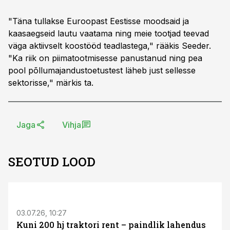
"Täna tullakse Euroopast Eestisse moodsaid ja
kaasaegseid lautu vaatama ning meie tootjad teevad
väga aktiivselt koostööd teadlastega," rääkis Seeder.
"Ka riik on piimatootmisesse panustanud ning pea
pool põllumajandustoetustest läheb just sellesse
sektorisse," märkis ta.
Jaga
Vihja
SEOTUD LOOD
ST
03.07.26, 10:27
Kuni 200 hj traktori rent – paindlik lahendus