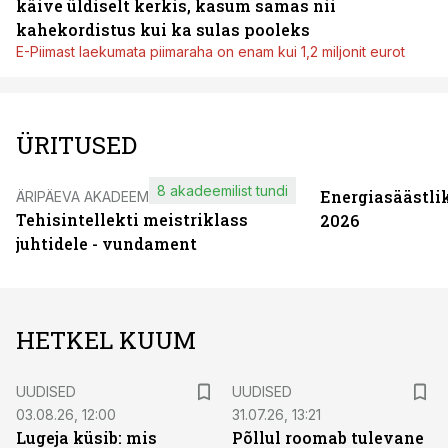
käive üldiselt kerkis, kasum samas nii
kahekordistus kui ka sulas pooleks
E-Piimast laekumata piimaraha on enam kui 1,2 miljonit eurot
ÜRITUSED
8 akadeemilist tundi
Energiasäästli
ÄRIPÄEVA AKADEEMIA
Tehisintellekti meistriklass
2026
juhtidele - vundament
HETKEL KUUM
UUDISED
UUDISED
03.08.26, 12:00
31.07.26, 13:21
Lugeja küsib: mis
Põllul roomab tulevane