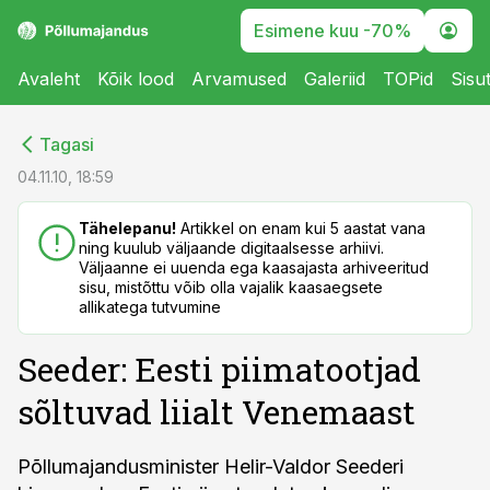
Esimene kuu -70%
Avaleht
Kõik lood
Arvamused
Galeriid
TOPid
Sisu
cebook
cebook
Tagasi
Twitter)
Twitter)
04.11.10, 18:59
kedIn
kedIn
Tähelepanu!
Artikkel on enam kui 5 aastat vana
ning kuulub väljaande digitaalsesse arhiivi.
ail
ail
Väljaanne ei uuenda ega kaasajasta arhiveeritud
sisu, mistõttu võib olla vajalik kaasaegsete
k
k
allikatega tutvumine
Seeder: Eesti piimatootjad
sõltuvad liialt Venemaast
Põllumajandusminister Helir-Valdor Seederi