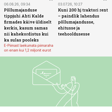
06.08.26, 09:34
03.07.26, 10:27
Põllumajanduse
Kuni 200 hj traktori rent
tippjuhi Ahti Kalde
– paindlik lahendus
firmades käive üldiselt
põllumajandusse,
kerkis, kasum samas
ehitusse ja
nii kahekordistus kui
teehooldusesse
ka sulas pooleks
E-Piimast laekumata piimaraha
on enam kui 1,2 miljonit eurot