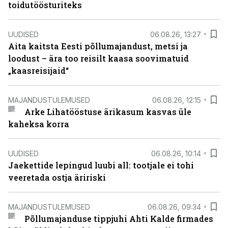
toidutöösturiteks
UUDISED
06.08.26, 13:27
Aita kaitsta Eesti põllumajandust, metsi ja
loodust – ära too reisilt kaasa soovimatuid
„kaasreisijaid“
MAJANDUSTULEMUSED
06.08.26, 12:15
Arke Lihatööstuse ärikasum kasvas üle
kaheksa korra
UUDISED
06.08.26, 10:14
Jaekettide lepingud luubi all: tootjale ei tohi
veeretada ostja äririski
MAJANDUSTULEMUSED
06.08.26, 09:34
Põllumajanduse tippjuhi Ahti Kalde firmades