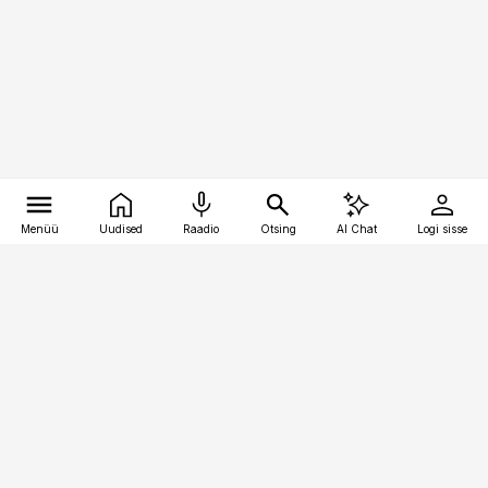
Menüü
Uudised
Raadio
Otsing
AI Chat
Logi sisse
Vana-Lõuna 39/1, 19094 Tallinn
(+372) 667 0111
pollumajandus@pollumajandus.ee
Telli
Reklaam
Firmast