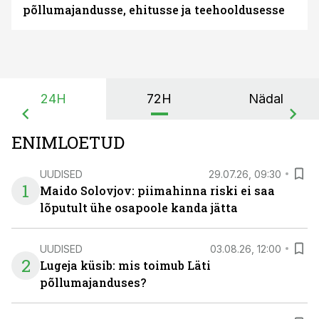
põllumajandusse, ehitusse ja teehooldusesse
24H
72H
Nädal
ENIMLOETUD
UUDISED
29.07.26, 09:30
1
Maido Solovjov: piimahinna riski ei saa
lõputult ühe osapoole kanda jätta
UUDISED
03.08.26, 12:00
2
Lugeja küsib: mis toimub Läti
põllumajanduses?