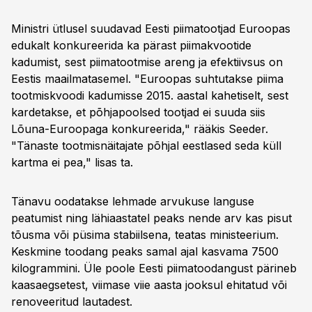
Ministri ütlusel suudavad Eesti piimatootjad Euroopas
edukalt konkureerida ka pärast piimakvootide
kadumist, sest piimatootmise areng ja efektiivsus on
Eestis maailmatasemel. "Euroopas suhtutakse piima
tootmiskvoodi kadumisse 2015. aastal kahetiselt, sest
kardetakse, et põhjapoolsed tootjad ei suuda siis
Lõuna-Euroopaga konkureerida," rääkis Seeder.
"Tänaste tootmisnäitajate põhjal eestlased seda küll
kartma ei pea," lisas ta.
Tänavu oodatakse lehmade arvukuse languse
peatumist ning lähiaastatel peaks nende arv kas pisut
tõusma või püsima stabiilsena, teatas ministeerium.
Keskmine toodang peaks samal ajal kasvama 7500
kilogrammini. Üle poole Eesti piimatoodangust pärineb
kaasaegsetest, viimase viie aasta jooksul ehitatud või
renoveeritud lautadest.