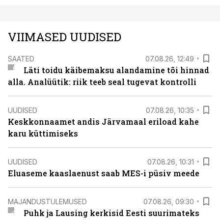
VIIMASED UUDISED
SAATED
07.08.26, 12:49
Läti toidu käibemaksu alandamine tõi hinnad
alla. Analüütik: riik teeb seal tugevat kontrolli
UUDISED
07.08.26, 10:35
Keskkonnaamet andis Järvamaal eriload kahe
karu küttimiseks
UUDISED
07.08.26, 10:31
Eluaseme kaaslaenust saab MES-i püsiv meede
MAJANDUSTULEMUSED
07.08.26, 09:30
Puhk ja Lausing kerkisid Eesti suurimateks