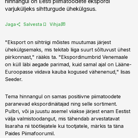
hinnangul on Eesti piimatoodete ekspordi
varjuküljeks sihtturgude ühekülgsus.
Jaga
Salvesta
Vihja
"Eksport on sihtriigi mõistes muutumas järjest
ühekülgsemaks, mis tekitab liiga suurt sõltuvust ühest
piirkonnast," rääkis ta. "Ekspordinumbrid Venemaale
on küll läbi aegade parimad, kuid samal ajal on Lääne-
Euroopasse viidava kauba kogused vähenenud," lisas
Seeder.
Tema hinnangul on samas positiivne piimatoodete
paranevad ekspordinäitajad ning selle sortiment.
Pulbri, või ja juustu asemel viiakse järjest enam Eestist
välja valmistoodangut, mis tähendab arvestatavat
lisaraha nii töötlejatele kui tootjatele, märkis ta täna
Paides Piimafoorumil.