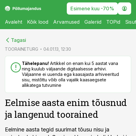
Esimene kuu -70%
Avaleht
Kõik lood
Arvamused
Galeriid
TOPid
Sisu
cebook
cebook
Tagasi
Twitter)
Twitter)
TOORAINETURG
04.01.13, 12:30
kedIn
kedIn
Tähelepanu!
Artikkel on enam kui 5 aastat vana
ning kuulub väljaande digitaalsesse arhiivi.
ail
ail
Väljaanne ei uuenda ega kaasajasta arhiveeritud
sisu, mistõttu võib olla vajalik kaasaegsete
k
k
allikatega tutvumine
Eelmise aasta enim tõusnud
ja langenud toorained
Eelmine aasta tegid suurimat tõusu nisu ja