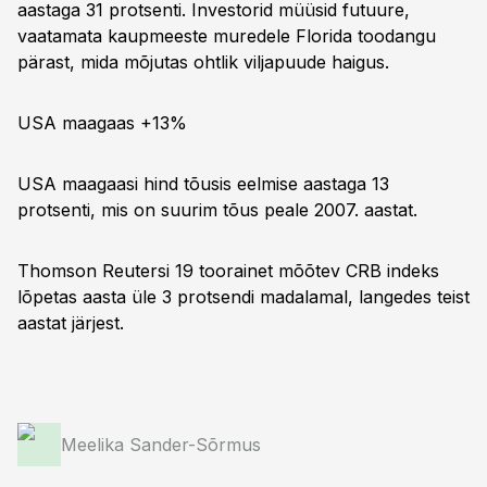
aastaga 31 protsenti. Investorid müüsid futuure,
vaatamata kaupmeeste muredele Florida toodangu
pärast, mida mõjutas ohtlik viljapuude haigus.
USA maagaas +13%
USA maagaasi hind tõusis eelmise aastaga 13
protsenti, mis on suurim tõus peale 2007. aastat.
Thomson Reutersi 19 toorainet mõõtev CRB indeks
lõpetas aasta üle 3 protsendi madalamal, langedes teist
aastat järjest.
Meelika Sander-Sõrmus