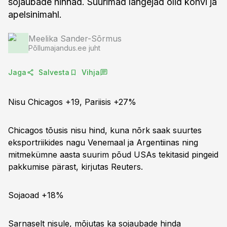
sojaubade hinnad. Suurimad langejad olid kohvi ja
apelsinimahl.
Meelika Sander-Sõrmus
Põllumajandus.ee juht
Jaga
Salvesta
Vihja
Nisu Chicagos +19, Pariisis +27%
Chicagos tõusis nisu hind, kuna nõrk saak suurtes
eksportriikides nagu Venemaal ja Argentiinas ning
mitmekümne aasta suurim põud USAs tekitasid pingeid
pakkumise pärast, kirjutas Reuters.
Sojaoad +18%
Sarnaselt nisule, mõjutas ka sojaubade hinda