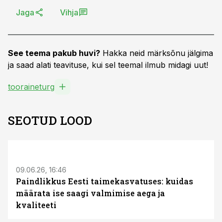
Jaga
Vihja
See teema pakub huvi?
Hakka neid märksõnu jälgima
ja saad alati teavituse, kui sel teemal ilmub midagi uut!
tooraineturg
SEOTUD LOOD
ST
09.06.26, 16:46
Paindlikkus Eesti taimekasvatuses: kuidas
määrata ise saagi valmimise aega ja
kvaliteeti