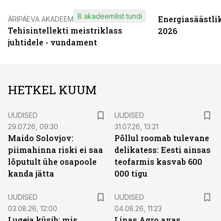
8 akadeemilist tundi
Energiasäästli
ÄRIPÄEVA AKADEEMIA
Tehisintellekti meistriklass
2026
juhtidele - vundament
HETKEL KUUM
UUDISED
UUDISED
29.07.26, 09:30
31.07.26, 13:21
Maido Solovjov:
Põllul roomab tulevane
piimahinna riski ei saa
delikatess: Eesti ainsas
lõputult ühe osapoole
teofarmis kasvab 600
kanda jätta
000 tigu
UUDISED
UUDISED
03.08.26, 12:00
04.08.26, 11:23
Lugeja küsib: mis
Linas Agro avas