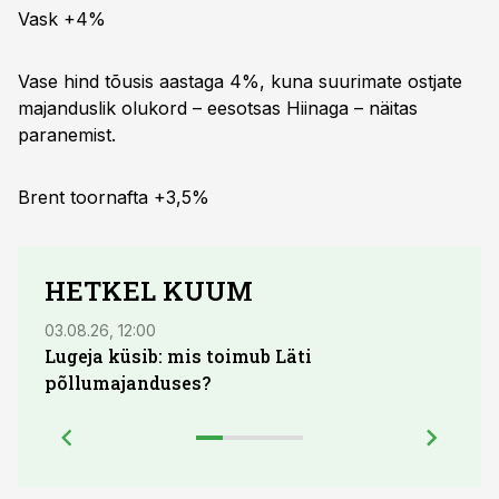
Vask +4%
Vase hind tõusis aastaga 4%, kuna suurimate ostjate
majanduslik olukord – eesotsas Hiinaga – näitas
paranemist.
Brent toornafta +3,5%
HETKEL KUUM
03.08.26, 12:00
04.08.
Lugeja küsib: mis toimub Läti
põllumajanduses?