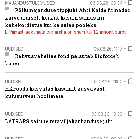
MAJANDUSTULEMUSED
06.08.26, 09:34
Põllumajanduse tippjuhi Ahti Kalde firmades
käive üldiselt kerkis, kasum samas nii
kahekordistus kui ka sulas pooleks
E-Piimast laekumata piimaraha on enam kui 1,2 miljonit eurot
UUDISED
05.08.26, 11:17
Rahvusvaheline fond paisutab Bioforce’i
kasvu
UUDISED
05.08.26, 11:00
HKFoods kasvatas kasumit kasvavast
kulusurvest hoolimata
UUDISED
05.08.26, 10:30
LATRAPS sai uue teraviljakaubanduse juhi