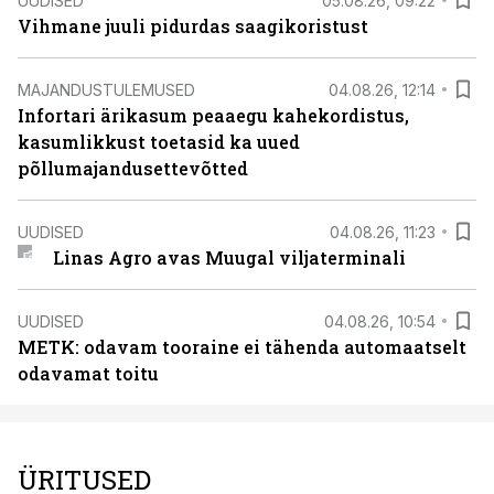
UUDISED
05.08.26, 09:22
Vihmane juuli pidurdas saagikoristust
MAJANDUSTULEMUSED
04.08.26, 12:14
Infortari ärikasum peaaegu kahekordistus,
kasumlikkust toetasid ka uued
põllumajandusettevõtted
UUDISED
04.08.26, 11:23
Linas Agro avas Muugal viljaterminali
UUDISED
04.08.26, 10:54
METK: odavam tooraine ei tähenda automaatselt
odavamat toitu
ÜRITUSED