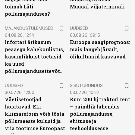
toimub Läti
Muugal viljaterminali
põllumajanduses?
MAJANDUSTULEMUSED
UUDISED
04.08.26, 12:14
03.08.26, 09:15
Infortari ärikasum
Euroopa saagiprognoos:
peaaegu kahekordistus,
mais langeb järsult,
kasumlikkust toetasid
õlikultuurid kasvavad
ka uued
põllumajandusettevõtted
ST
UUDISED
SISUTURUNDUS
30.07.26, 12:00
03.07.26, 10:27
Väetisetootjad
Kuni 200 hj traktori rent
hoiatavad: ELi
– paindlik lahendus
kliimareform võib tõsta
põllumajandusse,
põllumeeste kulusid ja
ehitusse ja
viia tootmise Euroopast
teehooldusesse