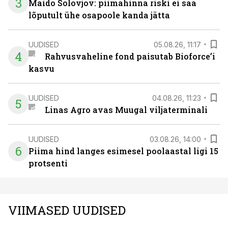
3
Maido Solovjov: piimahinna riski ei saa
lõputult ühe osapoole kanda jätta
UUDISED
05.08.26, 11:17
4
Rahvusvaheline fond paisutab Bioforce’i
kasvu
UUDISED
04.08.26, 11:23
5
Linas Agro avas Muugal viljaterminali
UUDISED
03.08.26, 14:00
6
Piima hind langes esimesel poolaastal ligi 15
protsenti
VIIMASED UUDISED