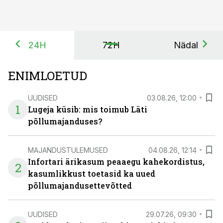
24H
72H
Nädal
ENIMLOETUD
UUDISED
03.08.26, 12:00
1
Lugeja küsib: mis toimub Läti
põllumajanduses?
MAJANDUSTULEMUSED
04.08.26, 12:14
Infortari ärikasum peaaegu kahekordistus,
2
kasumlikkust toetasid ka uued
põllumajandusettevõtted
UUDISED
29.07.26, 09:30