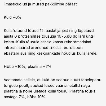
ilmastikuolud ja mured pakkumise pärast.
Kuld +6%
Kullafutuurid tõusid 12. aastat järjest ning lõpetasid
aasta 6 protsendilise tõusuga 1675,80 dollaril untsi
kohta. Kulla tõusule aitasid kaasa rekordmadalad
intressimäärad arenenud riikides, eurotsooni
ebastabiilsus ning keskpankade nõudlus kulla järele.
Hõbe +10%, plaatina +7%
Vaatamata sellele, et kuld on saanud suurt tähelepanu
turgude poolt, suutsid teised väärismetallid nagu
plaatina ja hõbe ületada kulla tõusu. Plaatina tõusis
aastaga 7%, hõbe 10%.