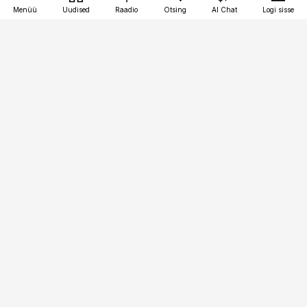
Menüü
Uudised
Raadio
Otsing
AI Chat
Logi sisse
Vana-Lõuna 39/1, 19094 Tallinn
(+372) 667 0111
pollumajandus@pollumajandus.ee
Telli
Reklaam
Firmast
Sisu kasutamisõigused
Ajakirjaniku
eetikakoodeks
Üldtingimused
Privaatsustingimused
Küpsiste poliitika
KKK
Eesti Meediaettevõtete
Eelistuste haldamine
Liit