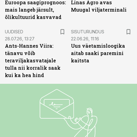
Euroopa saagiprognoos:
Linas Agro avas
mais langeb järsult,
Muugal viljaterminali
õlikultuurid kasvavad
ST
UUDISED
SISUTURUNDUS
28.07.26, 13:27
22.06.26, 11:16
Ants-Hannes Viira:
Uus väetamisloogika
tänavu võib
aitab saaki paremini
teraviljakasvatajale
kaitsta
tulla nii korralik saak
kui ka hea hind