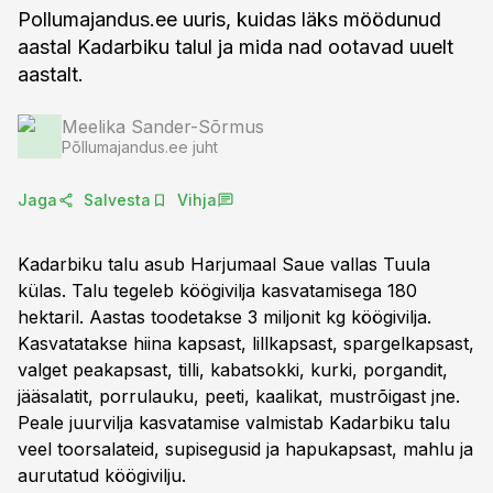
Pollumajandus.ee uuris, kuidas läks möödunud
aastal Kadarbiku talul ja mida nad ootavad uuelt
aastalt.
Meelika Sander-Sõrmus
Põllumajandus.ee juht
Jaga
Salvesta
Vihja
Kadarbiku talu asub Harjumaal Saue vallas Tuula
külas. Talu tegeleb köögivilja kasvatamisega 180
hektaril. Aastas toodetakse 3 miljonit kg köögivilja.
Kasvatatakse hiina kapsast, lillkapsast, spargelkapsast,
valget peakapsast, tilli, kabatsokki, kurki, porgandit,
jääsalatit, porrulauku, peeti, kaalikat, mustrõigast jne.
Peale juurvilja kasvatamise valmistab Kadarbiku talu
veel toorsalateid, supisegusid ja hapukapsast, mahlu ja
aurutatud köögivilju.