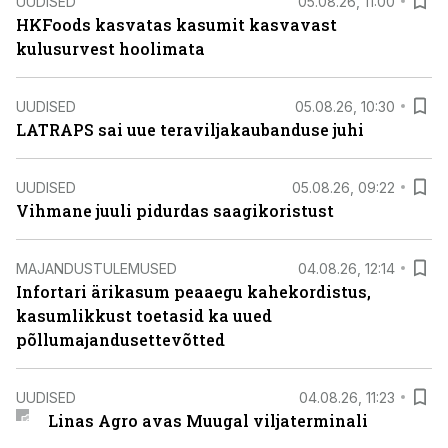
UUDISED
05.08.26, 11:00
HKFoods kasvatas kasumit kasvavast
kulusurvest hoolimata
UUDISED
05.08.26, 10:30
LATRAPS sai uue teraviljakaubanduse juhi
UUDISED
05.08.26, 09:22
Vihmane juuli pidurdas saagikoristust
MAJANDUSTULEMUSED
04.08.26, 12:14
Infortari ärikasum peaaegu kahekordistus,
kasumlikkust toetasid ka uued
põllumajandusettevõtted
UUDISED
04.08.26, 11:23
Linas Agro avas Muugal viljaterminali