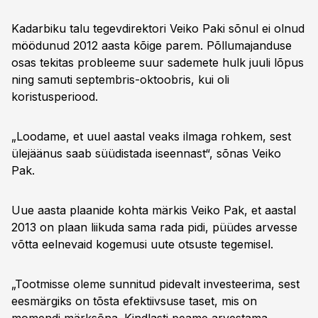
Kadarbiku talu tegevdirektori Veiko Paki sõnul ei olnud
möödunud 2012 aasta kõige parem. Põllumajanduse
osas tekitas probleeme suur sademete hulk juuli lõpus
ning samuti septembris-oktoobris, kui oli
koristusperiood.
„Loodame, et uuel aastal veaks ilmaga rohkem, sest
ülejäänus saab süüdistada iseennast“, sõnas Veiko
Pak.
Uue aasta plaanide kohta märkis Veiko Pak, et aastal
2013 on plaan liikuda sama rada pidi, püüdes arvesse
võtta eelnevaid kogemusi uute otsuste tegemisel.
„Tootmisse oleme sunnitud pidevalt investeerima, sest
eesmärgiks on tõsta efektiivsuse taset, mis on