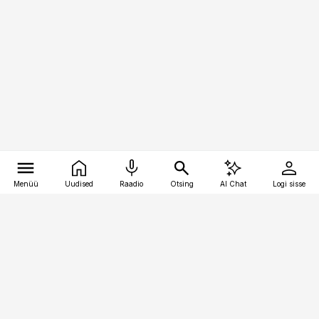
Menüü
Uudised
Raadio
Otsing
AI Chat
Logi sisse
Vana-Lõuna 39/1, 19094 Tallinn
(+372) 667 0111
pollumajandus@pollumajandus.ee