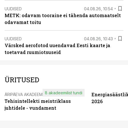
UUDISED
04.08.26, 10:54
METK: odavam tooraine ei tähenda automaatselt
odavamat toitu
UUDISED
04.08.26, 10:43
Värsked aerofotod uuendavad Eesti kaarte ja
toetavad ruumiotsuseid
ÜRITUSED
8 akadeemilist tundi
Energiasäästli
ÄRIPÄEVA AKADEEMIA
Tehisintellekti meistriklass
2026
juhtidele - vundament