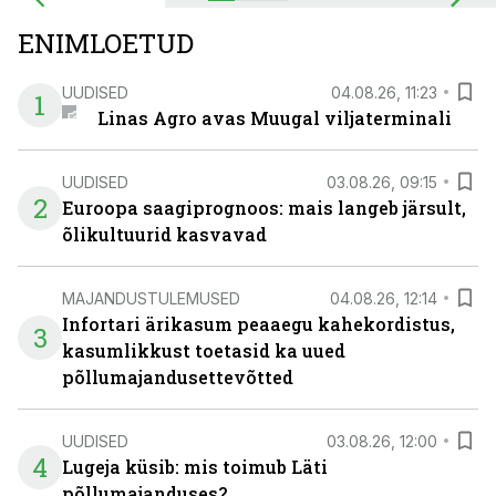
ENIMLOETUD
UUDISED
04.08.26, 11:23
1
Linas Agro avas Muugal viljaterminali
UUDISED
03.08.26, 09:15
2
Euroopa saagiprognoos: mais langeb järsult,
õlikultuurid kasvavad
MAJANDUSTULEMUSED
04.08.26, 12:14
Infortari ärikasum peaaegu kahekordistus,
3
kasumlikkust toetasid ka uued
põllumajandusettevõtted
UUDISED
03.08.26, 12:00
4
Lugeja küsib: mis toimub Läti
põllumajanduses?