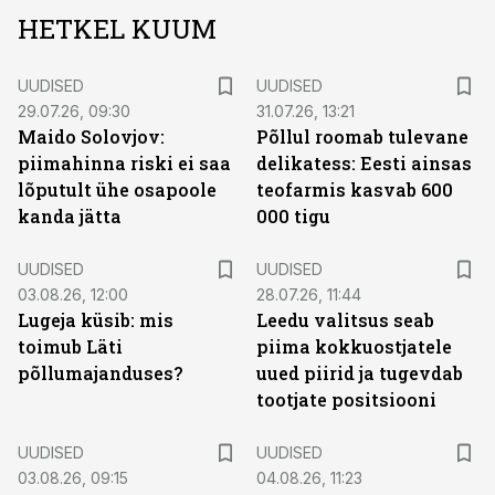
HETKEL KUUM
UUDISED
UUDISED
29.07.26, 09:30
31.07.26, 13:21
Maido Solovjov:
Põllul roomab tulevane
piimahinna riski ei saa
delikatess: Eesti ainsas
lõputult ühe osapoole
teofarmis kasvab 600
kanda jätta
000 tigu
UUDISED
UUDISED
03.08.26, 12:00
28.07.26, 11:44
Lugeja küsib: mis
Leedu valitsus seab
toimub Läti
piima kokkuostjatele
põllumajanduses?
uued piirid ja tugevdab
tootjate positsiooni
UUDISED
UUDISED
03.08.26, 09:15
04.08.26, 11:23