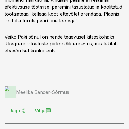
momendi märksõna. Kindlasti peame arvestama
efektiivsuse tõstmisel paremini tasustatud ja koolitatud
töötajatega, kellega koos ettevõtet arendada. Plaanis
on tulla turule paari uue tootega“.
Veiko Paki sõnul on nende tegevusel kitsaskohaks
ikkagi euro-toetuste piirkondlik erinevus, mis tekitab
ebavõrdset konkurentsi.
Meelika Sander-Sõrmus
Jaga
Vihja