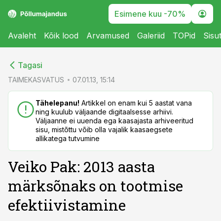
Esimene kuu -70%
Avaleht
Kõik lood
Arvamused
Galeriid
TOPid
Sisu
cebook
cebook
Tagasi
Twitter)
Twitter)
TAIMEKASVATUS
07.01.13, 15:14
kedIn
kedIn
Tähelepanu!
Artikkel on enam kui 5 aastat vana
ning kuulub väljaande digitaalsesse arhiivi.
ail
ail
Väljaanne ei uuenda ega kaasajasta arhiveeritud
sisu, mistõttu võib olla vajalik kaasaegsete
k
k
allikatega tutvumine
Veiko Pak: 2013 aasta
märksõnaks on tootmise
efektiivistamine