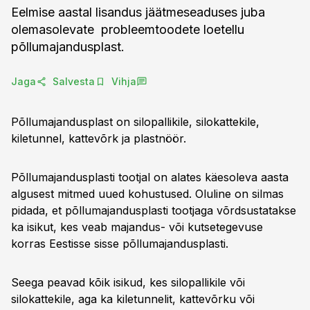
Eelmise aastal lisandus jäätmeseaduses juba
olemasolevate probleemtoodete loetellu
põllumajandusplast.
Jaga
Salvesta
Vihja
Põllumajandusplast on silopallikile, silokattekile,
kiletunnel, kattevõrk ja plastnöör.
Põllumajandusplasti tootjal on alates käesoleva aasta
algusest mitmed uued kohustused. Oluline on silmas
pidada, et põllumajandusplasti tootjaga võrdsustatakse
ka isikut, kes veab majandus- või kutsetegevuse
korras Eestisse sisse põllumajandusplasti.
Seega peavad kõik isikud, kes silopallikile või
silokattekile, aga ka kiletunnelit, kattevõrku või