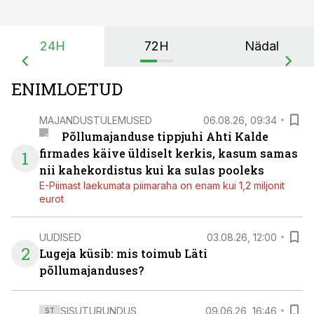
24H
72H
Nädal
ENIMLOETUD
MAJANDUSTULEMUSED
06.08.26, 09:34
Põllumajanduse tippjuhi Ahti Kalde
firmades käive üldiselt kerkis, kasum samas
1
nii kahekordistus kui ka sulas pooleks
E-Piimast laekumata piimaraha on enam kui 1,2 miljonit
eurot
UUDISED
03.08.26, 12:00
2
Lugeja küsib: mis toimub Läti
põllumajanduses?
SISUTURUNDUS
09.06.26, 16:46
ST