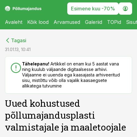
Esimene kuu -70%
Avaleht
Kõik lood
Arvamused
Galeriid
TOPid
Sisu
cebook
cebook
Tagasi
Twitter)
Twitter)
31.01.13, 10:41
kedIn
kedIn
Tähelepanu!
Artikkel on enam kui 5 aastat vana
ning kuulub väljaande digitaalsesse arhiivi.
ail
ail
Väljaanne ei uuenda ega kaasajasta arhiveeritud
sisu, mistõttu võib olla vajalik kaasaegsete
k
k
allikatega tutvumine
Uued kohustused
põllumajandusplasti
valmistajale ja maaletoojale