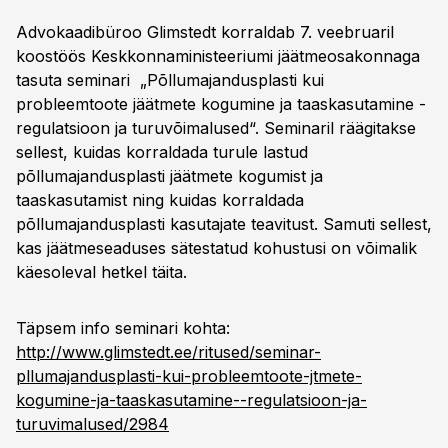
Advokaadibüroo Glimstedt korraldab 7. veebruaril
koostöös Keskkonnaministeeriumi jäätmeosakonnaga
tasuta seminari „Põllumajandusplasti kui
probleemtoote jäätmete kogumine ja taaskasutamine -
regulatsioon ja turuvõimalused“. Seminaril räägitakse
sellest, kuidas korraldada turule lastud
põllumajandusplasti jäätmete kogumist ja
taaskasutamist ning kuidas korraldada
põllumajandusplasti kasutajate teavitust. Samuti sellest,
kas jäätmeseaduses sätestatud kohustusi on võimalik
käesoleval hetkel täita.
Täpsem info seminari kohta:
http://www.glimstedt.ee/ritused/seminar-
pllumajandusplasti-kui-probleemtoote-jtmete-
kogumine-ja-taaskasutamine--regulatsioon-ja-
turuvimalused/2984