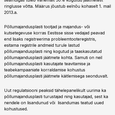
sealhulgas tuleb vähemalt 50% kogutud jäätmetest
ringlusse võtta. Määrus jõustub eelnõu kohaselt 1. mail
2013.a.
Põllumajandusplasti tootjad ja majandus- või
kutsetegevuse korras Eestisse sisse vedajad peavad
end lisaks registreerima probleemtooteregistris,
esitama registrile andmeid turule lastud
põllumajandusplasti ning kogutud ja taaskasutatud
põllumajandusplasti jäätmete kohta. Samuti on neil
põllumajandusplasti kasutajate teavitamise ja
teabekampaaniate korraldamise kohustus
põllumajandusplasti jäätmete käitlemisega seonduvalt.
Uut regulatsiooni peaksid tähelepanelikult uurima ka
põllumajandusplasti turustajad ning kasutajad, sest ka
nendele on lisandunud või lisandumas teatud uued
kohustused.