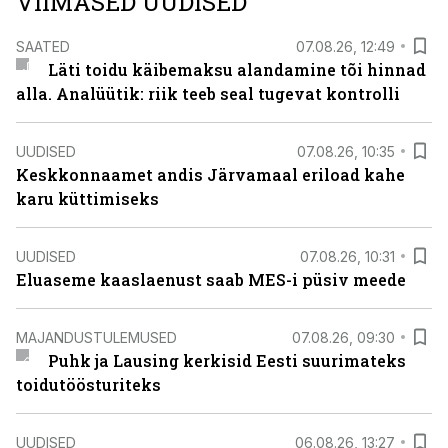
VIIMASED UUDISED
SAATED
07.08.26, 12:49
Läti toidu käibemaksu alandamine tõi hinnad
alla. Analüütik: riik teeb seal tugevat kontrolli
UUDISED
07.08.26, 10:35
Keskkonnaamet andis Järvamaal eriload kahe
karu küttimiseks
UUDISED
07.08.26, 10:31
Eluaseme kaaslaenust saab MES-i püsiv meede
MAJANDUSTULEMUSED
07.08.26, 09:30
Puhk ja Lausing kerkisid Eesti suurimateks
toidutöösturiteks
UUDISED
06.08.26, 13:27