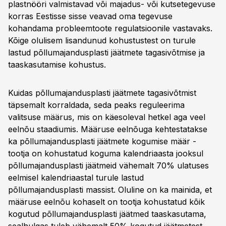
plastnööri valmistavad või majadus- või kutsetegevuse
korras Eestisse sisse veavad oma tegevuse
kohandama probleemtoote regulatsioonile vastavaks.
Kõige olulisem lisandunud kohustustest on turule
lastud põllumajandusplasti jäätmete tagasivõtmise ja
taaskasutamise kohustus.
Kuidas põllumajandusplasti jäätmete tagasivõtmist
täpsemalt korraldada, seda peaks reguleerima
valitsuse määrus, mis on käesoleval hetkel aga veel
eelnõu staadiumis. Määruse eelnõuga kehtestatakse
ka põllumajandusplasti jäätmete kogumise määr -
tootja on kohustatud koguma kalendriaasta jooksul
põllumajandusplasti jäätmeid vähemalt 70% ulatuses
eelmisel kalendriaastal turule lastud
põllumajandusplasti massist. Oluline on ka mainida, et
määruse eelnõu kohaselt on tootja kohustatud kõik
kogutud põllumajandusplasti jäätmed taaskasutama,