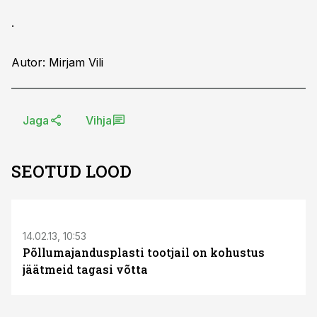
.
Autor: Mirjam Vili
Jaga
Vihja
SEOTUD LOOD
S
14.02.13, 10:53
Põllumajandusplasti tootjail on kohustus
jäätmeid tagasi võtta