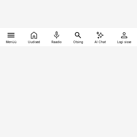
Menüü
Uudised
Raadio
Otsing
AI Chat
Logi sisse
Vana-Lõuna 39/1, 19094 Tallinn
(+372) 667 0111
pollumajandus@pollumajandus.ee
Telli
Reklaam
Firmast
Sisu kasutamisõigused
Ajakirjaniku
eetikakoodeks