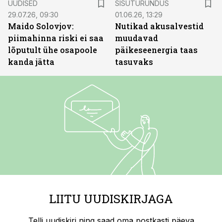
UUDISED
SISUTURUNDUS
29.07.26, 09:30
01.06.26, 13:29
Maido Solovjov:
Nutikad akusalvestid
piimahinna riski ei saa
muudavad
lõputult ühe osapoole
päikeseenergia taas
kanda jätta
tasuvaks
LIITU UUDISKIRJAGA
Telli uudiskiri ning saad oma postkasti päeva