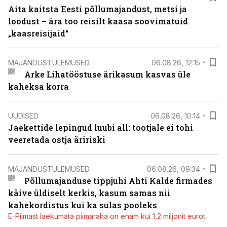
Aita kaitsta Eesti põllumajandust, metsi ja
loodust – ära too reisilt kaasa soovimatuid
„kaasreisijaid“
MAJANDUSTULEMUSED
06.08.26, 12:15
Arke Lihatööstuse ärikasum kasvas üle
kaheksa korra
UUDISED
06.08.26, 10:14
Jaekettide lepingud luubi all: tootjale ei tohi
veeretada ostja äririski
MAJANDUSTULEMUSED
06.08.26, 09:34
Põllumajanduse tippjuhi Ahti Kalde firmades
käive üldiselt kerkis, kasum samas nii
kahekordistus kui ka sulas pooleks
E-Piimast laekumata piimaraha on enam kui 1,2 miljonit eurot