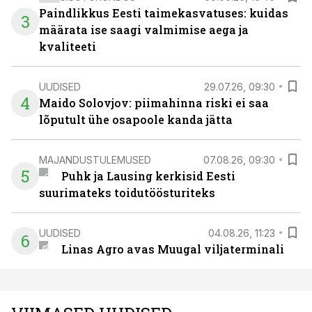
Paindlikkus Eesti taimekasvatuses: kuidas
3
määrata ise saagi valmimise aega ja
kvaliteeti
UUDISED
29.07.26, 09:30
4
Maido Solovjov: piimahinna riski ei saa
lõputult ühe osapoole kanda jätta
MAJANDUSTULEMUSED
07.08.26, 09:30
5
Puhk ja Lausing kerkisid Eesti
suurimateks toidutöösturiteks
UUDISED
04.08.26, 11:23
6
Linas Agro avas Muugal viljaterminali