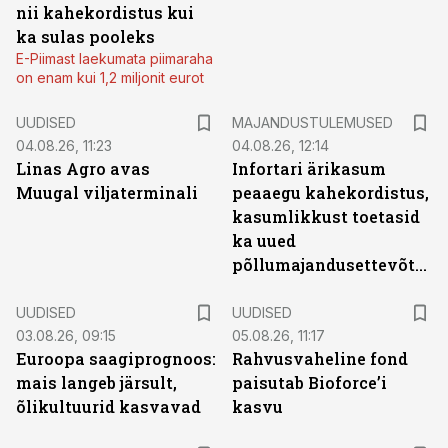
nii kahekordistus kui
ka sulas pooleks
E-Piimast laekumata piimaraha
on enam kui 1,2 miljonit eurot
UUDISED
MAJANDUSTULEMUSED
04.08.26, 11:23
04.08.26, 12:14
Linas Agro avas
Infortari ärikasum
Muugal viljaterminali
peaaegu kahekordistus,
kasumlikkust toetasid
ka uued
põllumajandusettevõtted
UUDISED
UUDISED
03.08.26, 09:15
05.08.26, 11:17
Euroopa saagiprognoos:
Rahvusvaheline fond
mais langeb järsult,
paisutab Bioforce’i
õlikultuurid kasvavad
kasvu
ST