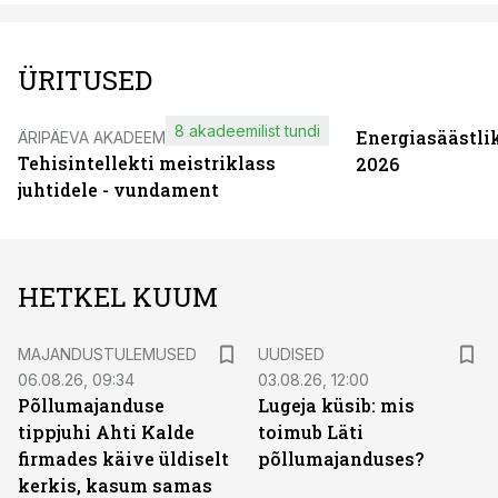
ÜRITUSED
8 akadeemilist tundi
Energiasäästli
ÄRIPÄEVA AKADEEMIA
Tehisintellekti meistriklass
2026
juhtidele - vundament
HETKEL KUUM
MAJANDUSTULEMUSED
UUDISED
06.08.26, 09:34
03.08.26, 12:00
Põllumajanduse
Lugeja küsib: mis
tippjuhi Ahti Kalde
toimub Läti
firmades käive üldiselt
põllumajanduses?
kerkis, kasum samas