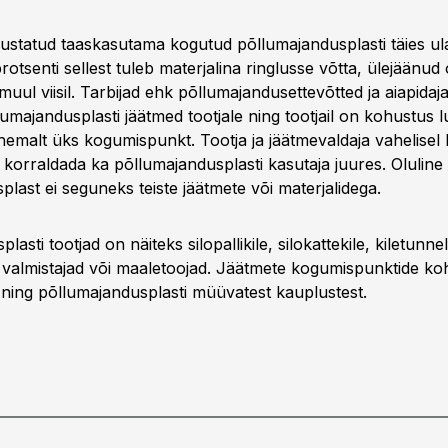
ustatud taaskasutama kogutud põllumajandusplasti täies ul
otsenti sellest tuleb materjalina ringlusse võtta, ülejäänud
uul viisil. Tarbijad ehk põllumajandusettevõtted ja aiapida
umajandusplasti jäätmed tootjale ning tootjail on kohustus 
malt üks kogumispunkt. Tootja ja jäätmevaldaja vahelisel
korraldada ka põllumajandusplasti kasutaja juures. Oluline 
last ei seguneks teiste jäätmete või materjalidega.
asti tootjad on näiteks silopallikile, silokattekile, kiletunne
i valmistajad või maaletoojad. Jäätmete kogumispunktide koh
t ning põllumajandusplasti müüvatest kauplustest.