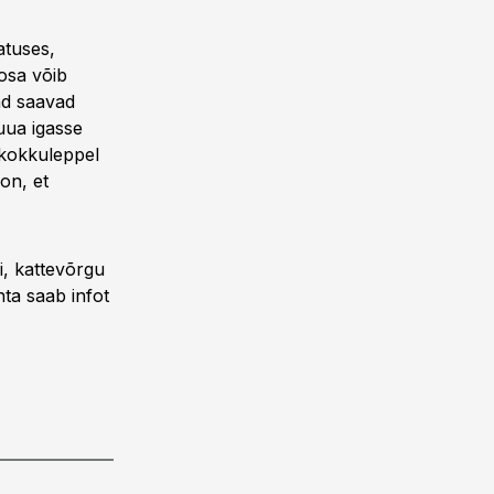
atuses,
 osa võib
jad saavad
luua igasse
 kokkuleppel
on, et
li, kattevõrgu
ta saab infot