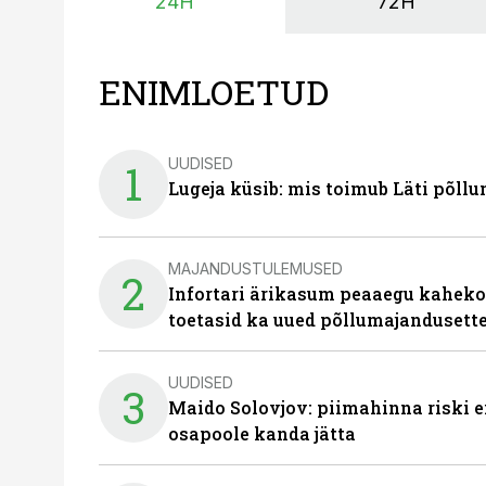
24H
72H
ENIMLOETUD
UUDISED
1
Lugeja küsib: mis toimub Läti põll
MAJANDUSTULEMUSED
2
Infortari ärikasum peaaegu kaheko
toetasid ka uued põllumajandusett
UUDISED
3
Maido Solovjov: piimahinna riski ei
osapoole kanda jätta