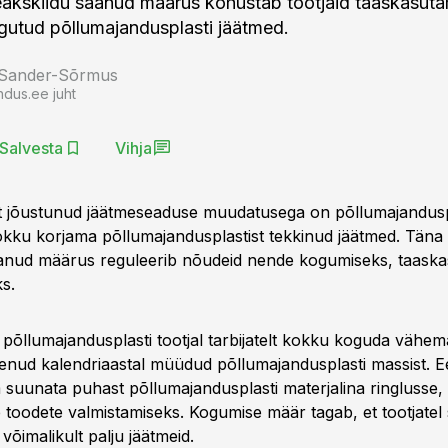
heakskiidu saanud määrus kohustab tootjaid taaskasut
kogutud põllumajandusplasti jäätmed.
 Sander-Sõrmus
ndus.ee juht
Salvesta
Vihja
st jõustunud jäätmeseaduse muudatusega on põllumajanduspl
kku korjama põllumajandusplastist tekkinud jäätmed. Täna v
anud määrus reguleerib nõudeid nende kogumiseks, taaska
s.
 põllumajandusplasti tootjal tarbijatelt kokku koguda vähem
nenud kalendriaastal müüdud põllumajandusplasti massist. 
 suunata puhast põllumajandusplasti materjalina ringlusse,
toodete valmistamiseks. Kogumise määr tagab, et tootjatel s
võimalikult palju jäätmeid.