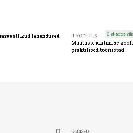
8 akadeemilis
iasäästlikud lahendused
IT KOOLITUS
Muutuste juhtimise kooli
praktilised tööriistad
UUDISED