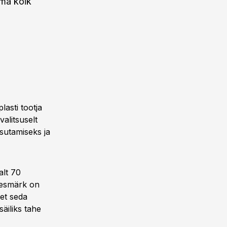
ama kõik
asti tootja
alitsuselt
sutamiseks ja
alt 70
Eesmärk on
 et seda
äiliks tahe