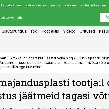
tikauudised.ee
kaubandus.ee
raamatupidaja.ee
ehitusuudised.ee
Infopank
Radar
Sisuturundus
Töö
Podcastid
Videod
Üritused
Kasul
panu!
Artikkel on enam kui 5 aastat vana ning kuulub väljaande digi
. Väljaanne ei uuenda ega kaasajasta arhiveeritud sisu, mistõttu võib ol
sete allikatega tutvumine
majandusplasti tootjail 
tus jäätmeid tagasi võt