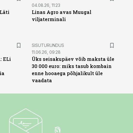
04.08.26, 11:23
Läti
Linas Agro avas Muugal
viljaterminali
ST
SISUTURUNDUS
11.06.26, 09:28
: ELi
Üks seisakupäev võib maksta üle
30 000 euro: miks tasub kombain
ia
enne hooaega põhjalikult üle
vaadata