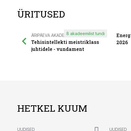
ÜRITUSED
8 akadeemilist tundi
Energ
ÄRIPÄEVA AKADEEMIA
Tehisintellekti meistriklass
2026
juhtidele - vundament
HETKEL KUUM
UUDISED
UUDISED