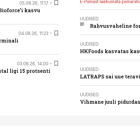
E-Piimast laekumata piimaraha
05.08.26, 11:17
ioforce’i kasvu
UUDISED
Rahvusvaheline fon
04.08.26, 11:23
rminali
UUDISED
HKFoods kasvatas kas
03.08.26, 14:00
UUDISED
al ligi 15 protsenti
LATRAPS sai uue teravi
UUDISED
Vihmane juuli pidurdas