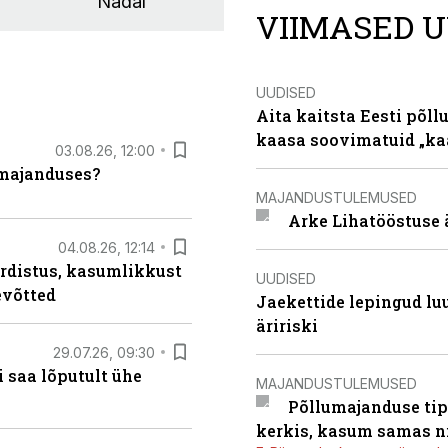
Nädal
VIIMASED U
UUDISED
Aita kaitsta Eesti põllu
kaasa soovimatuid „kaa
03.08.26, 12:00
umajanduses?
MAJANDUSTULEMUSED
Arke Lihatööstuse 
04.08.26, 12:14
rdistus, kasumlikkust
UUDISED
evõtted
Jaekettide lepingud luub
äririski
29.07.26, 09:30
 saa lõputult ühe
MAJANDUSTULEMUSED
Põllumajanduse tip
kerkis, kasum samas ni