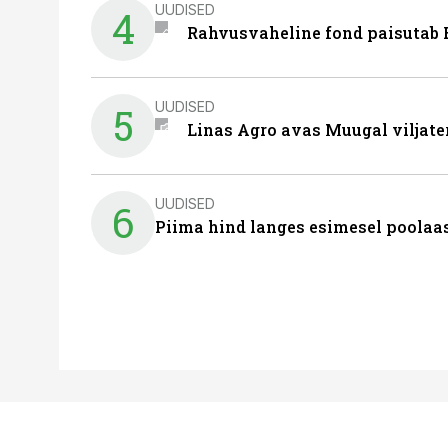
UUDISED
4
Rahvusvaheline fond paisutab B
UUDISED
5
Linas Agro avas Muugal viljate
UUDISED
6
Piima hind langes esimesel poolaast