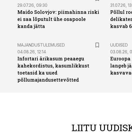
29.07.26, 09:30
31.07.26, 13
Maido Solovjov: piimahinna riski
Põllul r
ei saa lõputult ühe osapoole
delikates
kanda jätta
kasvab 6
MAJANDUSTULEMUSED
UUDISED
04.08.26, 12:14
03.08.26, 0
Infortari ärikasum peaaegu
Euroopa 
kahekordistus, kasumlikkust
langeb jä
toetasid ka uued
kasvava
põllumajandusettevõtted
LIITU UUDIS