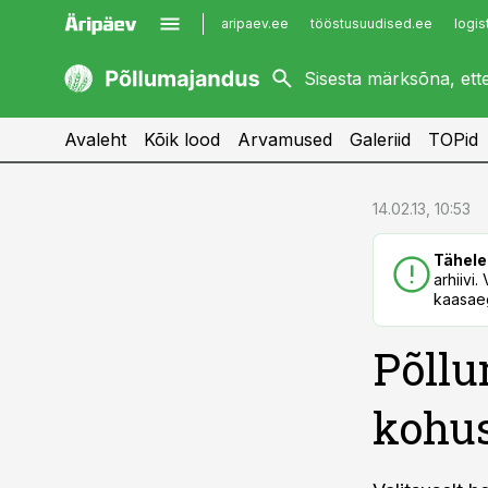
aripaev.ee
tööstusuudised.ee
logis
kaubandus.ee
imelineajalugu.ee
kinnisvarauudised.ee
imelineteadus.ee
Avaleht
Kõik lood
Arvamused
Galeriid
TOPid
cebook
cebook
14.02.13, 10:53
Twitter)
Twitter)
Tähele
kedIn
kedIn
arhiivi
kaasaeg
ail
ail
Põllu
k
k
kohus