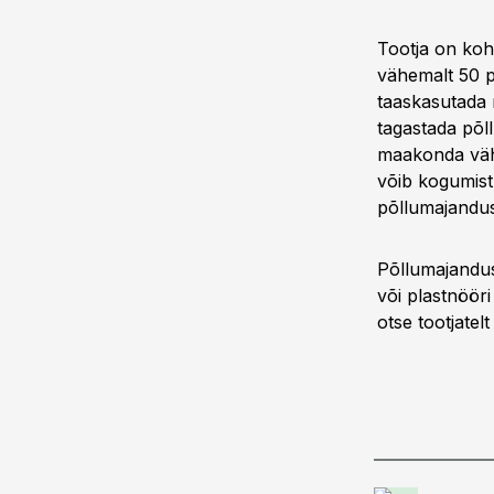
Tootja on koh
vähemalt 50 pr
taaskasutada m
tagastada põll
maakonda vähe
võib kogumist 
põllumajandusp
Põllumajanduspl
või plastnöör
otse tootjatel