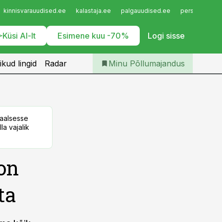
Iseteenindus
kinnisvarauudised.ee
kalastaja.ee
palgauudised.ee
personaliuudi
Telli Põllumajandus
Küsi AI-lt
Esimene kuu -70%
Logi sisse
ikud lingid
Radar
Minu Põllumajandus
taalsesse
la vajalik
on
ta