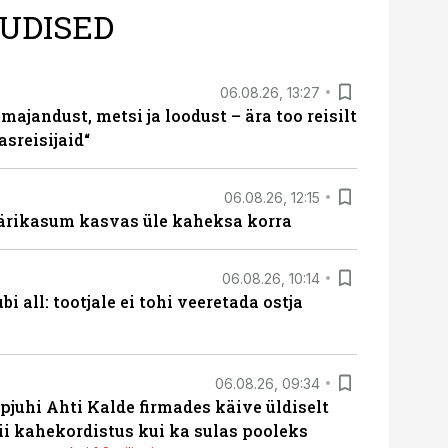
UDISED
06.08.26, 13:27
majandust, metsi ja loodust – ära too reisilt
sreisijaid“
06.08.26, 12:15
ärikasum kasvas üle kaheksa korra
06.08.26, 10:14
i all: tootjale ei tohi veeretada ostja
06.08.26, 09:34
pjuhi Ahti Kalde firmades käive üldiselt
i kahekordistus kui ka sulas pooleks