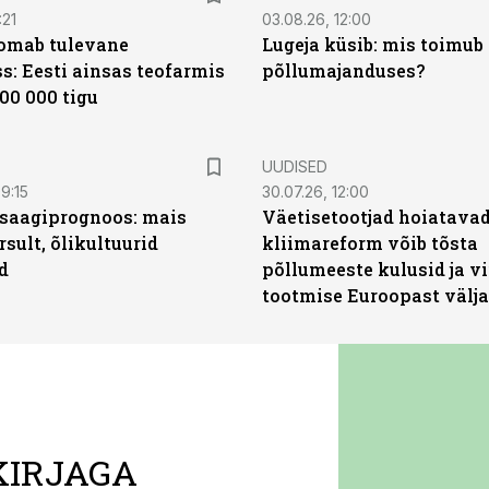
:21
03.08.26, 12:00
oomab tulevane
Lugeja küsib: mis toimub 
s: Eesti ainsas teofarmis
põllumajanduses?
00 000 tigu
UUDISED
9:15
30.07.26, 12:00
saagiprognoos: mais
Väetisetootjad hoiatavad
rsult, õlikultuurid
kliimareform võib tõsta
d
põllumeeste kulusid ja vi
tootmise Euroopast välja
KIRJAGA