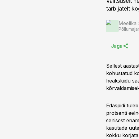
Valitsuselt 
tarbijatelt 
Meelika
Põllumaja
Jaga
Sellest aasta
kohustatud ko
heakskiidu sa
kõrvaldamisek
Edaspidi tuleb
protsenti eel
senisest enam
kasutada uute 
kokku korjata 