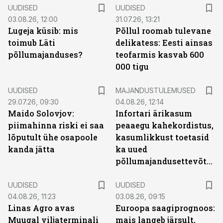
UUDISED
UUDISED
03.08.26, 12:00
31.07.26, 13:21
Lugeja küsib: mis
Põllul roomab tulevane
toimub Läti
delikatess: Eesti ainsas
põllumajanduses?
teofarmis kasvab 600
000 tigu
UUDISED
MAJANDUSTULEMUSED
29.07.26, 09:30
04.08.26, 12:14
Maido Solovjov:
Infortari ärikasum
piimahinna riski ei saa
peaaegu kahekordistus,
lõputult ühe osapoole
kasumlikkust toetasid
kanda jätta
ka uued
põllumajandusettevõtted
UUDISED
UUDISED
04.08.26, 11:23
03.08.26, 09:15
Linas Agro avas
Euroopa saagiprognoos:
Muugal viljaterminali
mais langeb järsult,