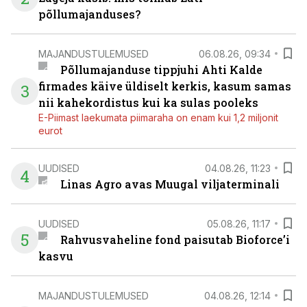
põllumajanduses?
MAJANDUSTULEMUSED
06.08.26, 09:34
Põllumajanduse tippjuhi Ahti Kalde
firmades käive üldiselt kerkis, kasum samas
3
nii kahekordistus kui ka sulas pooleks
E-Piimast laekumata piimaraha on enam kui 1,2 miljonit
eurot
UUDISED
04.08.26, 11:23
4
Linas Agro avas Muugal viljaterminali
UUDISED
05.08.26, 11:17
5
Rahvusvaheline fond paisutab Bioforce’i
kasvu
MAJANDUSTULEMUSED
04.08.26, 12:14