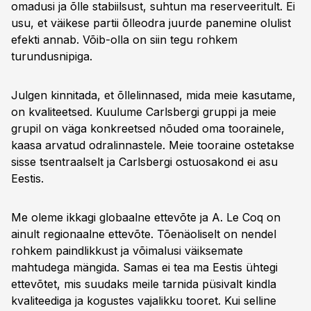
omadusi ja õlle stabiilsust, suhtun ma reserveeritult. Ei
usu, et väikese partii õlleodra juurde panemine olulist
efekti annab. Võib-olla on siin tegu rohkem
turundusnipiga.
Julgen kinnitada, et õllelinnased, mida meie kasutame,
on kvaliteetsed. Kuulume Carlsbergi gruppi ja meie
grupil on väga konkreetsed nõuded oma toorainele,
kaasa arvatud odralinnastele. Meie tooraine ostetakse
sisse tsentraalselt ja Carlsbergi ostuosakond ei asu
Eestis.
Me oleme ikkagi globaalne ettevõte ja A. Le Coq on
ainult regionaalne ettevõte. Tõenäoliselt on nendel
rohkem paindlikkust ja võimalusi väiksemate
mahtudega mängida. Samas ei tea ma Eestis ühtegi
ettevõtet, mis suudaks meile tarnida püsivalt kindla
kvaliteediga ja kogustes vajalikku tooret. Kui selline