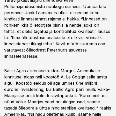
Teraviljakasvatajaid ühendava Kevili
Põllumajandusühistu nõukogu esimees, Uuetoa talu
peremees Jaak Läänemets ütles, et nemad kohe
kindlasti linnasetehast rajama ei hakka. “Linnased on
rohkem ikka õlletootjate bisnis ja nende jaoks on
tähtis, et oleks tagatud ja kontrollitud kvaliteet,” lausus
ta. “Ilma õlletööstuse osaluseta ei ole vist võimalik
linnasetehast ikkagi teha.” Kevili müüb suurema osa
varutavast õlleodrast Peterburis asuvasse
linnasetehasesse.
Baltic Agro arendusdirektori Margus Ameerikase
kinnitusel algas neil koostöö A. Le Coqiga selle aasta
algul. Koostöö eeldus oli aga umbes ühe miljoni
eurone investeering, kui Baltic Agro pani mullu Väike-
Maarjasse püsti kolm teraviljapunkrit. “Kuna meil on
nüüd Väike-Maarjas head hoiutingimused, saame
tagada õlleodrale ühtse ning stabiilse kvaliteedi,” rääkis
Ameerikas. “Nii nagu õlletehas küsib, saame neile