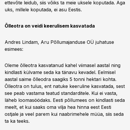
ettevõte leidub, siis võiks ta meie uksele koputada. Aga
uks, millele koputada, ei asu Eestis.
Õlleotra on veidi keerulisem kasvatada
Andres Lindam, Aru Põllumajanduse OÜ juhatuse
esimees:
Oleme õlleotra kasvatanud kahel viimasel aastal ning
kindlasti külvame seda ka tänavu kevadel. Eelmisel
aastal saime õlleodra saagiks 5 tonni hektari kohta.
Õlleotra on tulus, ent natuke keeruline kasvatada, sest
see peab vastama teatud standarditele. Kui ei vasta,
läheb loomasöödaks. Eesti põllumees on kindlasti seda
meelt, et kui saaks oma vilja hea hinna eest Eesti
ostjale ja veel parem kui naabrimehele müüa, siis seda
ta ka teeks.