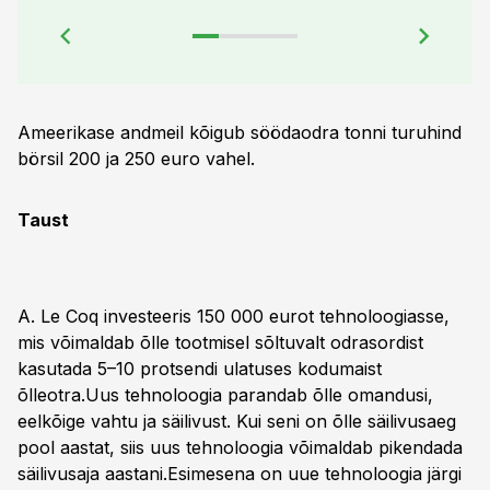
Ameerikase andmeil kõigub söödaodra tonni turuhind
börsil 200 ja 250 euro vahel.
Taust
A. Le Coq investeeris 150 000 eurot tehnoloogiasse,
mis võimaldab õlle tootmisel sõltuvalt odrasordist
kasutada 5–10 protsendi ulatuses kodumaist
õlleotra.Uus tehnoloogia parandab õlle omandusi,
eelkõige vahtu ja säilivust. Kui seni on õlle säilivusaeg
pool aastat, siis uus tehnoloogia võimaldab pikendada
säilivusaja aastani.Esimesena on uue tehnoloogia järgi