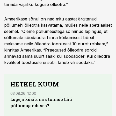
tarnida vajaliku koguse õlleotra.”
Ameerikase sõnul on nad mitu aastat ärgitanud
põllumehi õlleotra kasvatama, müües neile spetsiaalset
seemet. “Oleme põllumeestega sõlminud lepingud, et
sõltumata söödaodra hinna kõikumisest börsil
maksame neile õlleodra tonni eest 10 eurot rohkem,”
kinnitas Ameerikas. “Praegused õlleodra sordid
annavad sama suurt saaki kui söödaoder. Kui õlleodra
kvaliteet tööstusele ei sobi, läheb vili söödaks.”
HETKEL KUUM
03.08.26, 12:00
29.07
Lugeja küsib: mis toimub Läti
Maid
põllumajanduses?
lõpu