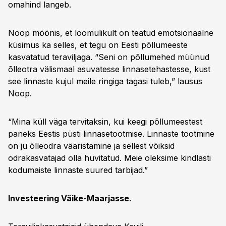
omahind langeb.
Noop möönis, et loomulikult on teatud emotsionaalne
küsimus ka selles, et tegu on Eesti põllumeeste
kasvatatud teraviljaga. “Seni on põllumehed müünud
õlleotra välismaal asuvatesse linnasetehastesse, kust
see linnaste kujul meile ringiga tagasi tuleb,” lausus
Noop.
“Mina küll väga tervitaksin, kui keegi põllumeestest
paneks Eestis püsti linnasetootmise. Linnaste tootmine
on ju õlleodra vääristamine ja sellest võiksid
odrakasvatajad olla huvitatud. Meie oleksime kindlasti
kodumaiste linnaste suured tarbijad.”
Investeering Väike-Maarjasse.