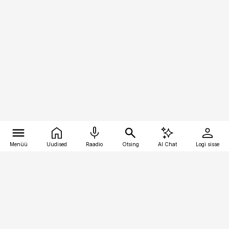
Menüü
Uudised
Raadio
Otsing
AI Chat
Logi sisse
Vana-Lõuna 39/1, 19094 Tallinn
(+372) 667 0111
pollumajandus@pollumajandus.ee