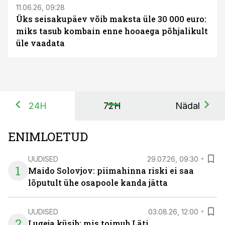
11.06.26, 09:28
Üks seisakupäev võib maksta üle 30 000 euro:
miks tasub kombain enne hooaega põhjalikult
üle vaadata
24H
72H
Nädal
ENIMLOETUD
UUDISED
29.07.26, 09:30
1
Maido Solovjov: piimahinna riski ei saa
lõputult ühe osapoole kanda jätta
UUDISED
03.08.26, 12:00
2
Lugeja küsib: mis toimub Läti