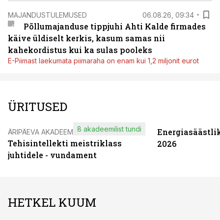
MAJANDUSTULEMUSED
06.08.26, 09:34
Põllumajanduse tippjuhi Ahti Kalde firmades
käive üldiselt kerkis, kasum samas nii
kahekordistus kui ka sulas pooleks
E-Piimast laekumata piimaraha on enam kui 1,2 miljonit eurot
ÜRITUSED
8 akadeemilist tundi
Energiasäästli
ÄRIPÄEVA AKADEEMIA
Tehisintellekti meistriklass
2026
juhtidele - vundament
HETKEL KUUM