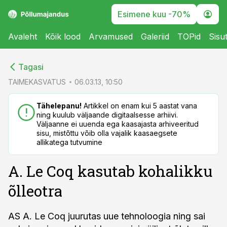
Esimene kuu -70%
Avaleht
Kõik lood
Arvamused
Galeriid
TOPid
Sisu
cebook
cebook
Tagasi
Twitter)
Twitter)
TAIMEKASVATUS
06.03.13, 10:50
kedIn
kedIn
Tähelepanu!
Artikkel on enam kui 5 aastat vana
ning kuulub väljaande digitaalsesse arhiivi.
ail
ail
Väljaanne ei uuenda ega kaasajasta arhiveeritud
sisu, mistõttu võib olla vajalik kaasaegsete
k
k
allikatega tutvumine
A. Le Coq kasutab kohalikku
õlleotra
AS A. Le Coq juurutas uue tehnoloogia ning sai