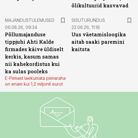
õlikultuurid kasvavad
ST
MAJANDUSTULEMUSED
SISUTURUNDUS
06.08.26, 09:34
22.06.26, 11:16
Põllumajanduse
Uus väetamisloogika
tippjuhi Ahti Kalde
aitab saaki paremini
firmades käive üldiselt
kaitsta
kerkis, kasum samas
nii kahekordistus kui
ka sulas pooleks
E-Piimast laekumata piimaraha
on enam kui 1,2 miljonit eurot