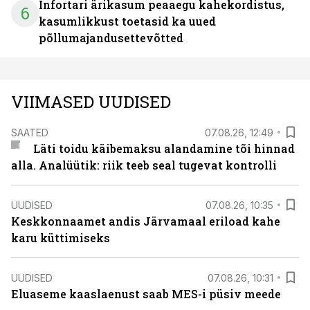
Infortari ärikasum peaaegu kahekordistus,
6
kasumlikkust toetasid ka uued
põllumajandusettevõtted
VIIMASED UUDISED
SAATED
07.08.26, 12:49
Läti toidu käibemaksu alandamine tõi hinnad
alla. Analüütik: riik teeb seal tugevat kontrolli
UUDISED
07.08.26, 10:35
Keskkonnaamet andis Järvamaal eriload kahe
karu küttimiseks
UUDISED
07.08.26, 10:31
Eluaseme kaaslaenust saab MES-i püsiv meede