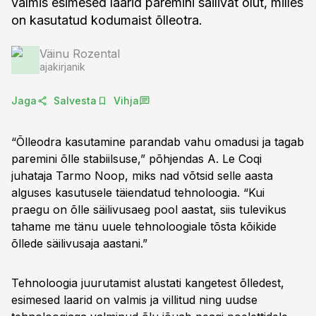
valmis esimesed laarid paremini säilivat õlut, milles
on kasutatud kodumaist õlleotra.
Väinu Rozental
ajakirjanik
Jaga
Salvesta
Vihja
“Õlleodra kasutamine parandab vahu omadusi ja tagab
paremini õlle stabiilsuse,” põhjendas A. Le Coqi
juhataja Tarmo Noop, miks nad võtsid selle aasta
alguses kasutusele täiendatud tehnoloogia. “Kui
praegu on õlle säilivusaeg pool aastat, siis tulevikus
tahame me tänu uuele tehnoloogiale tõsta kõikide
õllede säilivusaja aastani.”
Tehnoloogia juurutamist alustati kangetest õlledest,
esimesed laarid on valmis ja villitud ning uudse