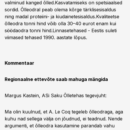
valminud kanged õlled.Kasvatamiseks on spetsiaalsed
sordid. Õlleodral peab olema kõrge tärklisesisaldus
ning madal proteiini- ja kiudainetesisaldus.Kvaliteetse
õlleodra tonni hind võib olla 30–40 eurot enam kui
söödaodra tonni hind.Linnasetehased - Eestis suleti
viimased tehased 1990. aastate lõpus.
Kommentaar
Regionaalne ettevõte saab mahuga mängida
Margus Kastein, ASi Saku Õlletehas tegevjuht:
Ma olin kuulnud, et A. Le Coq tegeleb õlleodraga, aga
kuhu nad sellega välja on jõudnud, ei teadnud. Nende
argumenti, et õlleodra kasutamine parandab vahu