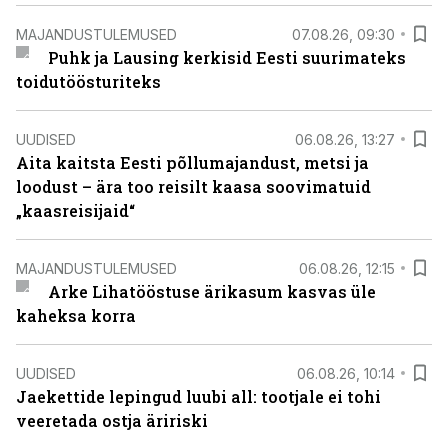
MAJANDUSTULEMUSED
07.08.26, 09:30
Puhk ja Lausing kerkisid Eesti suurimateks
toidutöösturiteks
UUDISED
06.08.26, 13:27
Aita kaitsta Eesti põllumajandust, metsi ja
loodust – ära too reisilt kaasa soovimatuid
„kaasreisijaid“
MAJANDUSTULEMUSED
06.08.26, 12:15
Arke Lihatööstuse ärikasum kasvas üle
kaheksa korra
UUDISED
06.08.26, 10:14
Jaekettide lepingud luubi all: tootjale ei tohi
veeretada ostja äririski