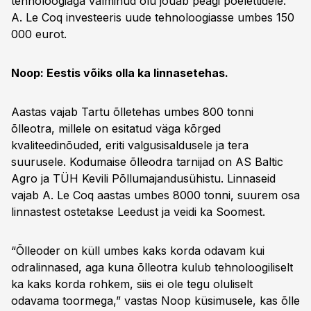
tehnoloogiaga valminud õlu jõuab peagi poelettidele.
A. Le Coq investeeris uude tehnoloogiasse umbes 150
000 eurot.
Noop: Eestis võiks olla ka linnasetehas.
Aastas vajab Tartu õlletehas umbes 800 tonni
õlleotra, millele on esitatud väga kõrged
kvaliteedinõuded, eriti valgusisaldusele ja tera
suurusele. Kodumaise õlleodra tarnijad on AS Baltic
Agro ja TÜH Kevili Põllumajandusühistu. Linnaseid
vajab A. Le Coq aastas umbes 8000 tonni, suurem osa
linnastest ostetakse Leedust ja veidi ka Soomest.
“Õlleoder on küll umbes kaks korda odavam kui
odralinnased, aga kuna õlleotra kulub tehnoloogiliselt
ka kaks korda rohkem, siis ei ole tegu oluliselt
odavama toormega,” vastas Noop küsimusele, kas õlle