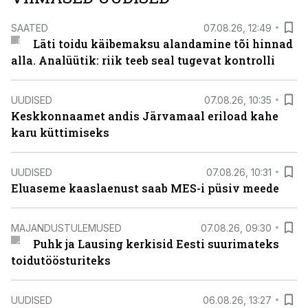
SAATED
07.08.26, 12:49
Läti toidu käibemaksu alandamine tõi hinnad
alla. Analüütik: riik teeb seal tugevat kontrolli
UUDISED
07.08.26, 10:35
Keskkonnaamet andis Järvamaal eriload kahe
karu küttimiseks
UUDISED
07.08.26, 10:31
Eluaseme kaaslaenust saab MES-i püsiv meede
MAJANDUSTULEMUSED
07.08.26, 09:30
Puhk ja Lausing kerkisid Eesti suurimateks
toidutöösturiteks
UUDISED
06.08.26, 13:27