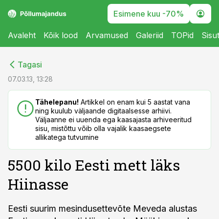
Esimene kuu -70%
Avaleht
Kõik lood
Arvamused
Galeriid
TOPid
Sisu
cebook
cebook
Tagasi
Twitter)
Twitter)
07.03.13, 13:28
kedIn
kedIn
Tähelepanu!
Artikkel on enam kui 5 aastat vana
ning kuulub väljaande digitaalsesse arhiivi.
ail
ail
Väljaanne ei uuenda ega kaasajasta arhiveeritud
sisu, mistõttu võib olla vajalik kaasaegsete
k
k
allikatega tutvumine
5500 kilo Eesti mett läks
Hiinasse
Eesti suurim mesindusettevõte Meveda alustas