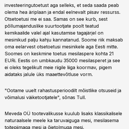
investeeringutoetust aga selleks, et seda saada peab
olema hea äriplaan ja endal eelnevalt piisav ressurss.
Otsetoetusi me ei saa. Samas on see kurb, sest
põllumajanduslike suurtootjate poolt teatud
kemikaalide valel ajal kasutamise tagajärjel on
mesinikud palju kahju kannatanud. Soome riik maksab
oma eelarvest otsetoetusi mesinikele aga Eesti mitte.
Soomes on keskmine toetus mesilaspere kohta 21
EURi. Eestis on umbkaudu 35000 mesilasperet ja see
ei oleks tegelikult meie riigile liiga koormav, pigem
aidataks jalule üks maaettevõtluse vorm.
"Ootame uuelt rahastusperioodilt mõistlike otsuseid ja
võimalusi väiketootjatele", sõnas Tull.
Meveda OÜ tootevalikusse kuulub lisaks klassikalisele
naturaalsele meele ka taruvaiguga mesi, mesilasema
toitepiimaga mesi ja õietolmuga mesi.