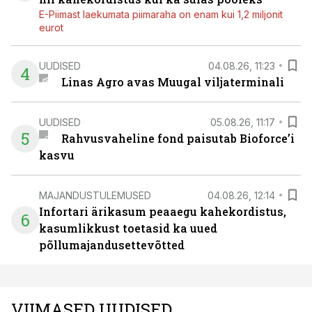
E-Piimast laekumata piimaraha on enam kui 1,2 miljonit
eurot
UUDISED
04.08.26, 11:23
4
Linas Agro avas Muugal viljaterminali
UUDISED
05.08.26, 11:17
5
Rahvusvaheline fond paisutab Bioforce’i
kasvu
MAJANDUSTULEMUSED
04.08.26, 12:14
Infortari ärikasum peaaegu kahekordistus,
6
kasumlikkust toetasid ka uued
põllumajandusettevõtted
VIIMASED UUDISED