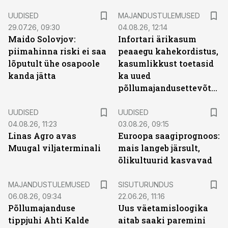
UUDISED
MAJANDUSTULEMUSED
29.07.26, 09:30
04.08.26, 12:14
Maido Solovjov:
Infortari ärikasum
piimahinna riski ei saa
peaaegu kahekordistus,
lõputult ühe osapoole
kasumlikkust toetasid
kanda jätta
ka uued
põllumajandusettevõtted
UUDISED
UUDISED
04.08.26, 11:23
03.08.26, 09:15
Linas Agro avas
Euroopa saagiprognoos:
Muugal viljaterminali
mais langeb järsult,
õlikultuurid kasvavad
ST
MAJANDUSTULEMUSED
SISUTURUNDUS
06.08.26, 09:34
22.06.26, 11:16
Põllumajanduse
Uus väetamisloogika
tippjuhi Ahti Kalde
aitab saaki paremini