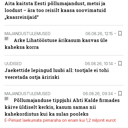
Aita kaitsta Eesti põllumajandust, metsi ja
loodust – ära too reisilt kaasa soovimatuid
„kaasreisijaid“
MAJANDUSTULEMUSED
06.08.26, 12:15
Arke Lihatööstuse ärikasum kasvas üle
kaheksa korra
UUDISED
06.08.26, 10:14
Jaekettide lepingud luubi all: tootjale ei tohi
veeretada ostja äririski
MAJANDUSTULEMUSED
06.08.26, 09:34
Põllumajanduse tippjuhi Ahti Kalde firmades
käive üldiselt kerkis, kasum samas nii
kahekordistus kui ka sulas pooleks
E-Piimast laekumata piimaraha on enam kui 1,2 miljonit eurot