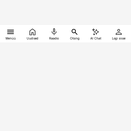
Menüü
Uudised
Raadio
Otsing
AI Chat
Logi sisse
Vana-Lõuna 39/1, 19094 Tallinn
(+372) 667 0111
pollumajandus@pollumajandus.ee
Telli
Reklaam
Firmast
Sisu kasutamisõigused
Ajakirjaniku
eetikakoodeks