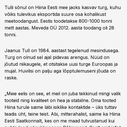
Tulli sõnul on Hiina Eesti mee jaoks kasvav turg, kuhu
võiks tulevikus eksportida suure osa kohalikust
meetoodangust. Eestis toodetakse 800-1000 tonni
mett aastas. Meveda OÜ 2012. aasta toodang oli 28
tonni.
Jaanus Tull on 1984. aastast tegelenud mesindusega.
Turg on olnud sel ajal pidevas arengus. Nüüd on
jõutud niikaugele, et otsitakse uusi turge Euroopas ja
mujal. Huvilisi on palju aga lõpptulemuseni jõuda on
raske.
„Meie eelis on see, et meil on juba tekkinud mingi valik
tooteid ning kvaliteet on hea ja stabiilne. Oma tooted
Hiina turule saime läbi isiklike kontaktide – üks tuttav
teadis üht, teine teist. Abi, mitterahalist, saime ka Hiina
Eesti Saatkonnalt, kes on me maad tutvustanud kui