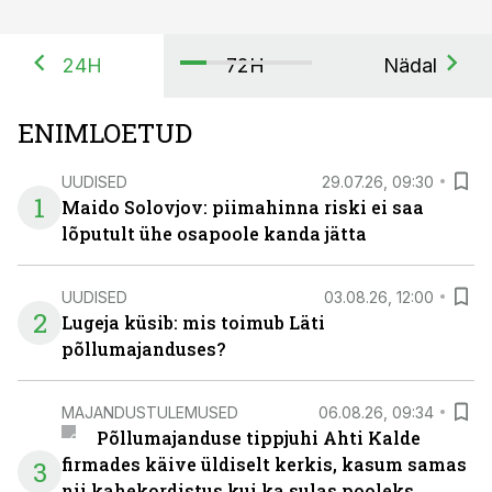
24H
72H
Nädal
ENIMLOETUD
UUDISED
29.07.26, 09:30
1
Maido Solovjov: piimahinna riski ei saa
lõputult ühe osapoole kanda jätta
UUDISED
03.08.26, 12:00
2
Lugeja küsib: mis toimub Läti
põllumajanduses?
MAJANDUSTULEMUSED
06.08.26, 09:34
Põllumajanduse tippjuhi Ahti Kalde
firmades käive üldiselt kerkis, kasum samas
3
nii kahekordistus kui ka sulas pooleks