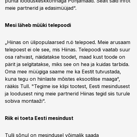
puhta looduskeskkonnaga Põhjamaad. Sealt said infot
meie partnerid ja edasimüüjad“.
Mesi läheb müüki telepoodi
„Hiinas on ülipopulaarsed n.ö telepoed. Meie arusaam
telepoest ei ole see, mis Hiinas. Telepoodi vaatab suur
osa rahvast, näidatakse toodet, maad kust toode on
pärit ja selgitatakse, miks see on hea ja kuidas tarbida.
Oma mee müügiga saame me ka Eestit tutvustada,
kuna tegu on hiinlaste mõistes eksootilise maaga“,
rääkis Tull. "Tegime ise klipi tootest, Eesti mesindusest
ja loodusest ning meie partnerid Hiinas tegid siis turule
sobiva montaaži“.
Riik ei toeta Eesti mesindust
Tulli sõnul on mesindusel võimalik saada