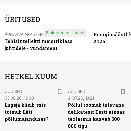
ÜRITUSED
8 akadeemilist tundi
Energiasäästli
ÄRIPÄEVA AKADEEMIA
Tehisintellekti meistriklass
2026
juhtidele - vundament
HETKEL KUUM
UUDISED
UUDISED
03.08.26, 12:00
31.07.26, 13:21
Lugeja küsib: mis
Põllul roomab tulevane
toimub Läti
delikatess: Eesti ainsas
põllumajanduses?
teofarmis kasvab 600
000 tigu