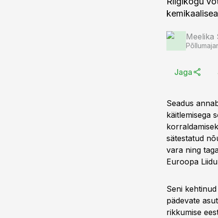
Riigikogu võ
kemikaalise
Meelika
Põllumaja
Jaga
Seadus annab 
käitlemisega s
korraldamisek
sätestatud nõu
vara ning tag
Euroopa Liidu
Seni kehtinud 
pädevate asutu
rikkumise eest