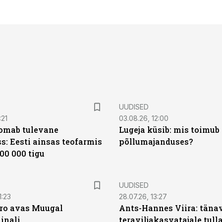
UUDISED
:21
03.08.26, 12:00
oomab tulevane
Lugeja küsib: mis toimub 
s: Eesti ainsas teofarmis
põllumajanduses?
00 000 tigu
UUDISED
1:23
28.07.26, 13:27
ro avas Muugal
Ants-Hannes Viira: täna
inali
teraviljakasvatajale tulla