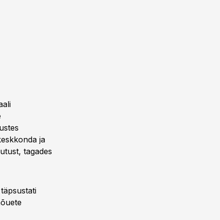
ali
e
ustes
ukeskkonda ja
utust, tagades
täpsustati
nõuete