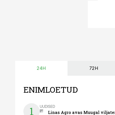
24H
72H
ENIMLOETUD
UUDISED
1
Linas Agro avas Muugal viljate