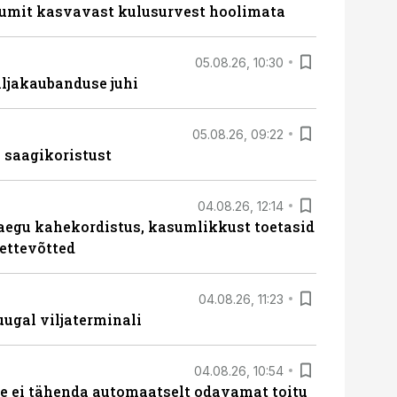
umit kasvavast kulusurvest hoolimata
05.08.26, 10:30
ljakaubanduse juhi
05.08.26, 09:22
 saagikoristust
04.08.26, 12:14
aegu kahekordistus, kasumlikkust toetasid
ettevõtted
04.08.26, 11:23
ugal viljaterminali
04.08.26, 10:54
 ei tähenda automaatselt odavamat toitu