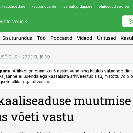
tikauudised.ee
kaubandus.ee
raamatupidaja.ee
ehitusuudised.ee
Infopank
Radar
Sisuturundus
Töö
Podcastid
Videod
Üritused
Kasul
USÕIGUS
27.03.13, 18:09
panu!
Artikkel on enam kui 5 aastat vana ning kuulub väljaande digi
. Väljaanne ei uuenda ega kaasajasta arhiveeritud sisu, mistõttu võib ol
sete allikatega tutvumine
kaaliseaduse muutmise
s võeti vastu