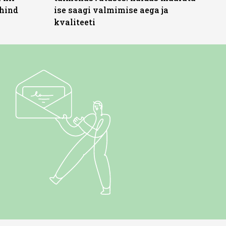
 hind
ise saagi valmimise aega ja
kvaliteeti