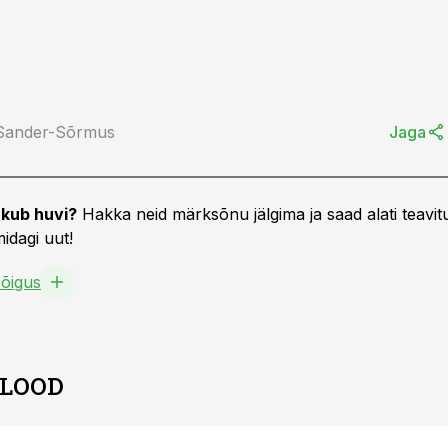
 Sander-Sõrmus
Jaga
kub huvi?
Hakka neid märksõnu jälgima ja saad alati teavitu
idagi uut!
õigus
 LOOD