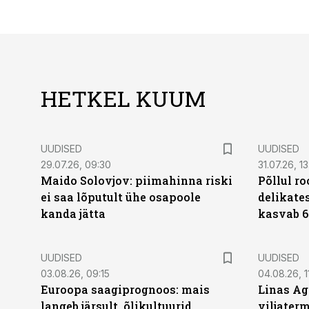
HETKEL KUUM
UUDISED
UUDISED
29.07.26, 09:30
31.07.26, 13
Maido Solovjov: piimahinna riski
Põllul r
ei saa lõputult ühe osapoole
delikates
kanda jätta
kasvab 6
UUDISED
UUDISED
03.08.26, 09:15
04.08.26, 1
Euroopa saagiprognoos: mais
Linas Ag
langeb järsult, õlikultuurid
viljaterm