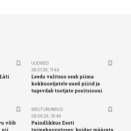
UUDISED
28.07.26, 11:44
Läti
Leedu valitsus seab piima
kokkuostjatele uued piirid ja
tugevdab tootjate positsiooni
ST
SISUTURUNDUS
09.06.26, 16:46
vu võib
Paindlikkus Eesti
 nii
taimekasvatuses: kuidas määrata