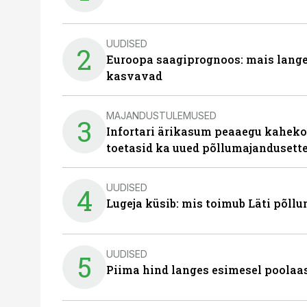
UUDISED
2
Euroopa saagiprognoos: mais langeb 
kasvavad
MAJANDUSTULEMUSED
3
Infortari ärikasum peaaegu kaheko
toetasid ka uued põllumajandusett
UUDISED
4
Lugeja küsib: mis toimub Läti põll
UUDISED
5
Piima hind langes esimesel poolaast