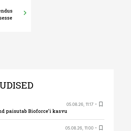
hendus
sesse
UDISED
05.08.26, 11:17
d paisutab Bioforce’i kasvu
05.08.26, 11:00