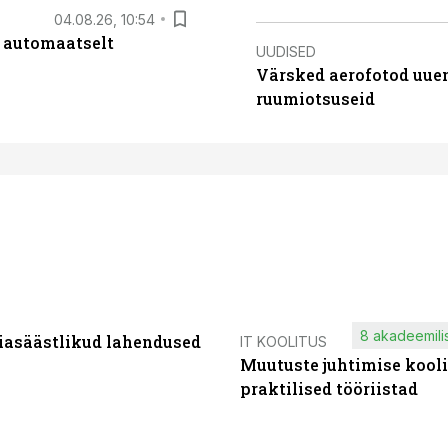
04.08.26, 10:54
 automaatselt
UUDISED
Värsked aerofotod uuen
ruumiotsuseid
8 akadeemilis
iasäästlikud lahendused
IT KOOLITUS
Muutuste juhtimise kooli
praktilised tööriistad