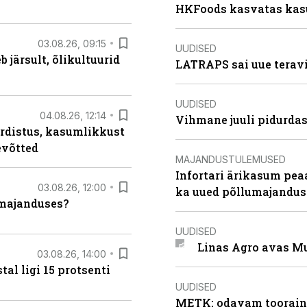
HKFoods kasvatas kas
03.08.26, 09:15
UUDISED
järsult, õlikultuurid
LATRAPS sai uue teravi
UUDISED
04.08.26, 12:14
Vihmane juuli pidurdas
rdistus, kasumlikkust
evõtted
MAJANDUSTULEMUSED
Infortari ärikasum pea
03.08.26, 12:00
ka uued põllumajandus
umajanduses?
UUDISED
Linas Agro avas Mu
03.08.26, 14:00
al ligi 15 protsenti
UUDISED
METK: odavam tooraine