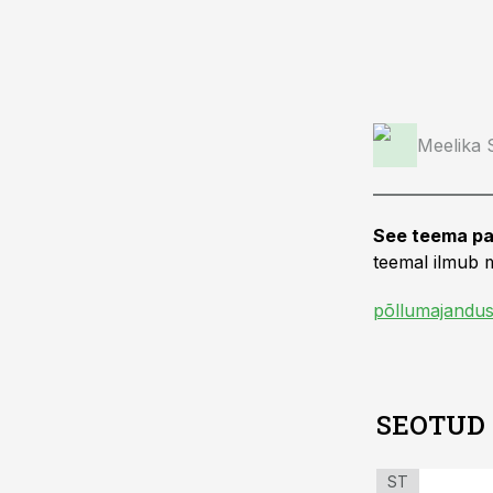
Meelika
See teema pa
teemal ilmub m
põllumajandus
SEOTUD
ST