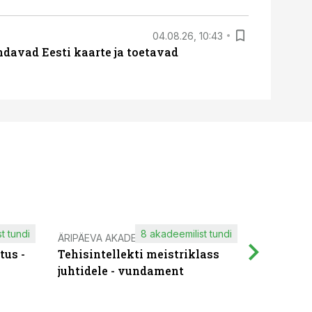
04.08.26, 10:43
davad Eesti kaarte ja toetavad
t tundi
8 akadeemilist tundi
ÄRIPÄEVA AKADEEMIA
IT KOOLIT
tus -
Tehisintellekti meistriklass
Muutuste
juhtidele - vundament
praktilis