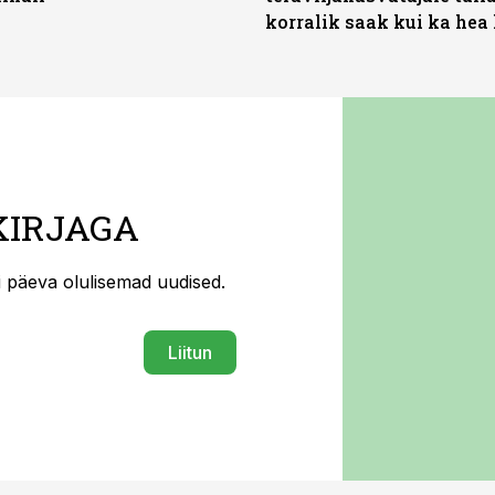
korralik saak kui ka hea
KIRJAGA
ti päeva olulisemad uudised.
Liitun