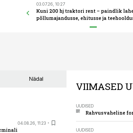
03.07.26, 10:27
Kuni 200 hj traktori rent – paindlik la
põllumajandusse, ehitusse ja teehooldu
Nädal
VIIMASED U
UUDISED
Rahvusvaheline fon
04.08.26, 11:23
rminali
UUDISED