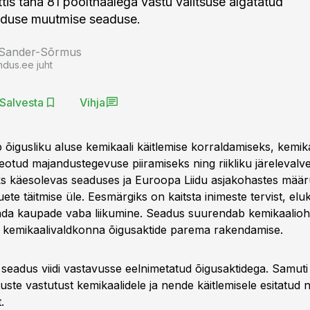
ttis täna 81 poolthäälega vastu valitsuse algatatud
aduse muutmise seaduse.
 Sander-Sõrmus
ndus.ee juht
Salvesta
Vihja
õigusliku aluse kemikaali käitlemise korraldamiseks, kemika
eotud majandustegevuse piiramiseks ning riikliku järelevalv
s käesolevas seaduses ja Euroopa Liidu asjakohastes määr
ete täitmise üle. Eesmärgiks on kaitsta inimeste tervist, el
ada kaupade vaba liikumine. Seadus suurendab kemikaalioh
 kemikaalivaldkonna õigusaktide parema rakendamise.
seadus viidi vastavusse eelnimetatud õigusaktidega. Samuti 
ste vastutust kemikaalidele ja nende käitlemisele esitatud 
.