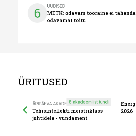
UUDISED
6
METK: odavam tooraine ei tähenda
odavamat toitu
ÜRITUSED
8 akadeemilist tundi
Energ
ÄRIPÄEVA AKADEEMIA
Tehisintellekti meistriklass
2026
juhtidele - vundament