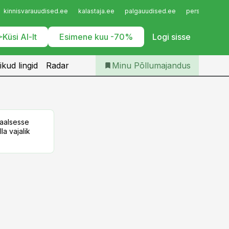
Iseteenindus
kinnisvarauudised.ee
kalastaja.ee
palgauudised.ee
personaliuudi
Telli Põllumajandus
Küsi AI-lt
Esimene kuu -70%
Logi sisse
ikud lingid
Radar
Minu Põllumajandus
taalsesse
la vajalik