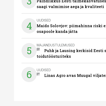
3
Paindlikkus Eesti taimekasvatuses
saagi valmimise aega ja kvaliteeti
UUDISED
4
Maido Solovjov: piimahinna riski ei
osapoole kanda jätta
MAJANDUSTULEMUSED
5
Puhk ja Lausing kerkisid Eesti
toidutöösturiteks
UUDISED
6
Linas Agro avas Muugal viljate