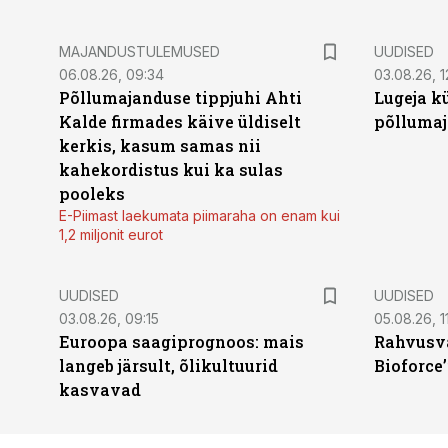
MAJANDUSTULEMUSED
UUDISED
06.08.26, 09:34
03.08.26, 1
Põllumajanduse tippjuhi Ahti
Lugeja kü
Kalde firmades käive üldiselt
põllumaj
kerkis, kasum samas nii
kahekordistus kui ka sulas
pooleks
E-Piimast laekumata piimaraha on enam kui
1,2 miljonit eurot
UUDISED
UUDISED
03.08.26, 09:15
05.08.26, 11
Euroopa saagiprognoos: mais
Rahvusva
langeb järsult, õlikultuurid
Bioforce
kasvavad