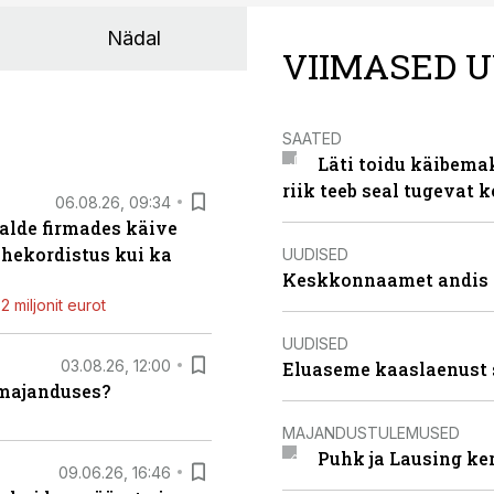
Nädal
VIIMASED U
SAATED
Läti toidu käibema
riik teeb seal tugevat k
06.08.26, 09:34
alde firmades käive
ahekordistus kui ka
UUDISED
Keskkonnaamet andis J
 miljonit eurot
UUDISED
03.08.26, 12:00
Eluaseme kaaslaenust 
umajanduses?
MAJANDUSTULEMUSED
Puhk ja Lausing ke
09.06.26, 16:46