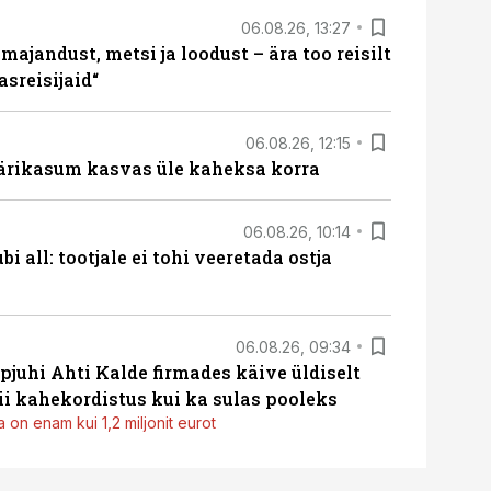
06.08.26, 13:27
majandust, metsi ja loodust – ära too reisilt
sreisijaid“
06.08.26, 12:15
ärikasum kasvas üle kaheksa korra
06.08.26, 10:14
i all: tootjale ei tohi veeretada ostja
06.08.26, 09:34
pjuhi Ahti Kalde firmades käive üldiselt
i kahekordistus kui ka sulas pooleks
 on enam kui 1,2 miljonit eurot