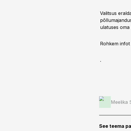
Valitsus eral
põllumajandus
ulatuses oma 
Rohkem infot 
.
Meelika
See teema pa