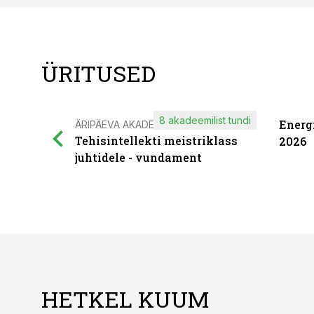
ÜRITUSED
8 akadeemilist tundi
Energ
ÄRIPÄEVA AKADEEMIA
Tehisintellekti meistriklass
2026
juhtidele - vundament
HETKEL KUUM