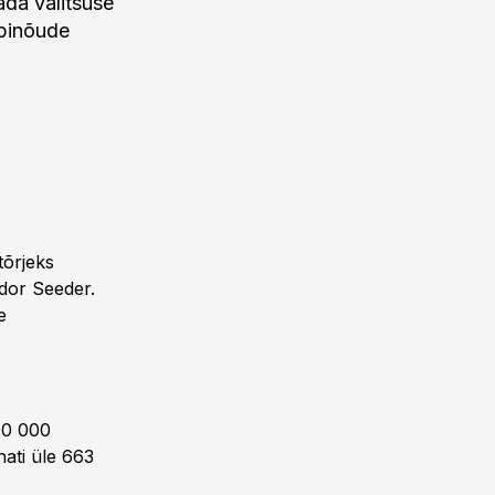
ada valitsuse
abinõude
tõrjeks
ldor Seeder.
e
 40 000
nati üle 663