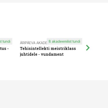
t tundi
8 akadeemilist tundi
ÄRIPÄEVA AKADEEMIA
IT KOOLIT
tus -
Tehisintellekti meistriklass
Muutuste
juhtidele - vundament
praktilis