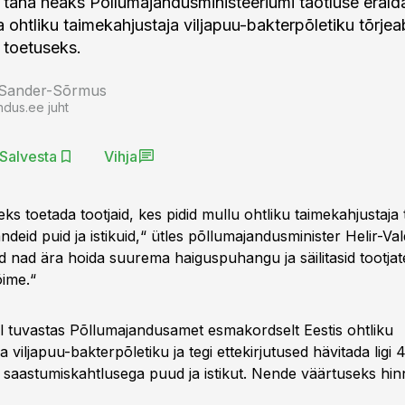
is täna heaks Põllumajandusministeeriumi taotluse erald
a ohtliku taimekahjustaja viljapuu-bakterpõletiku tõrje
 toetuseks.
 Sander-Sõrmus
ndus.ee juht
Salvesta
Vihja
ks toetada tootjaid, kes pidid mullu ohtliku taimekahjustaja 
deid puid ja istikuid,“ ütles põllumajandusminister Helir-Va
id nad ära hoida suurema haiguspuhangu ja säilitasid tootjat
ime.“
al tuvastas Põllumajandusamet esmakordselt Eestis ohtliku
a viljapuu-bakterpõletiku ja tegi ettekirjutused hävitada ligi
 saastumiskahtlusega puud ja istikut. Nende väärtuseks hin