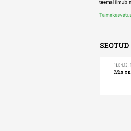
teemal ilmub m
Taimekasvatu
SEOTUD
11.04.13,
Mis on