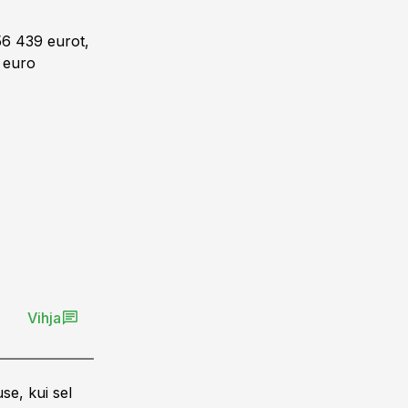
56 439 eurot,
 euro
Vihja
se, kui sel