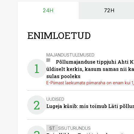
24H
72H
ENIMLOETUD
MAJANDUSTULEMUSED
Põllumajanduse tippjuhi Ahti K
1
üldiselt kerkis, kasum samas nii k
sulas pooleks
E-Piimast laekumata piimaraha on enam kui 1,2
UUDISED
2
Lugeja küsib: mis toimub Läti põll
ST
SISUTURUNDUS