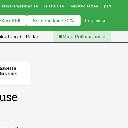
Iseteenindus
kinnisvarauudised.ee
kalastaja.ee
palgauudised.ee
personaliuudi
Telli Põllumajandus
Küsi AI-lt
Esimene kuu -70%
Logi sisse
ikud lingid
Radar
Minu Põllumajandus
taalsesse
la vajalik
guse