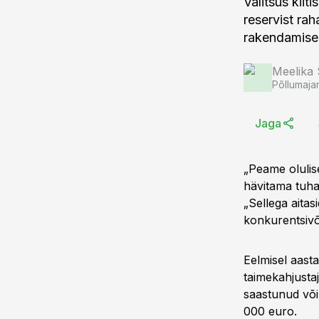
Valitsus kiit
reservist rah
rakendamise
Meelika
Põllumaja
Jaga
„Peame olulise
hävitama tuhan
„Sellega aitas
konkurentsivõ
Eelmisel aast
taimekahjustaj
saastunud või
000 euro.