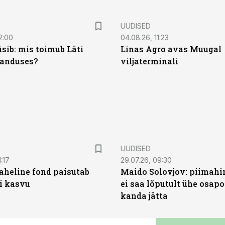
UUDISED
2:00
04.08.26, 11:23
sib: mis toimub Läti
Linas Agro avas Muugal
anduses?
viljaterminali
UUDISED
:17
29.07.26, 09:30
heline fond paisutab
Maido Solovjov: piimahi
’i kasvu
ei saa lõputult ühe osapo
kanda jätta