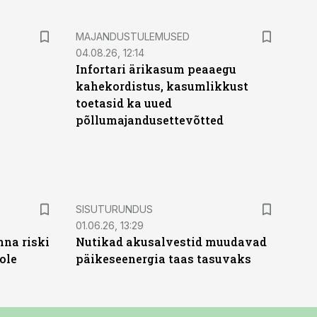
MAJANDUSTULEMUSED
04.08.26, 12:14
Infortari ärikasum peaaegu
kahekordistus, kasumlikkust
toetasid ka uued
põllumajandusettevõtted
ST
SISUTURUNDUS
01.06.26, 13:29
nna riski
Nutikad akusalvestid muudavad
ole
päikeseenergia taas tasuvaks