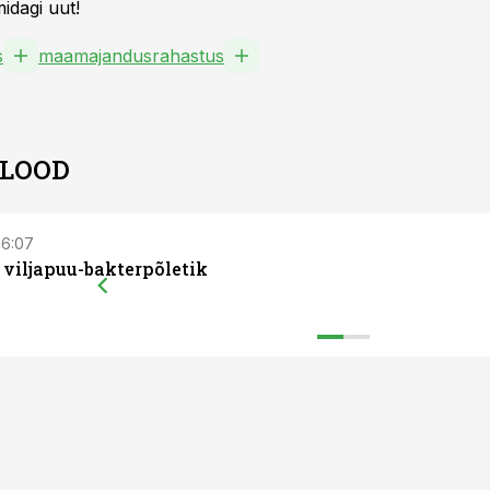
idagi uut!
s
maamajandusrahastus
 LOOD
 16:07
 viljapuu-bakterpõletik