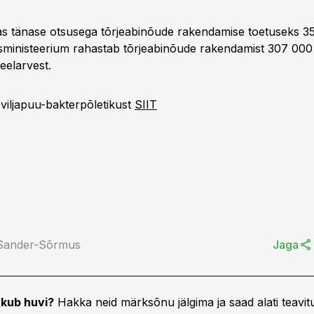
das tänase otsusega tõrjeabinõude rakendamise toetuseks 3
ministeerium rahastab tõrjeabinõude rakendamist 307 000
eelarvest.
viljapuu-bakterpõletikust
SIIT
 Sander-Sõrmus
Jaga
kub huvi?
Hakka neid märksõnu jälgima ja saad alati teavitu