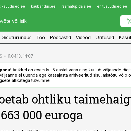
tikauudised.ee
kaubandus.ee
raamatupidaja.ee
ehitusuudised.ee
Infopank
Radar
Sisuturundus
Töö
Podcastid
Videod
Üritused
Kasul
S
11.04.13, 14:07
panu!
Artikkel on enam kui 5 aastat vana ning kuulub väljaande digi
. Väljaanne ei uuenda ega kaasajasta arhiveeritud sisu, mistõttu võib ol
sete allikatega tutvumine
toetab ohtliku taimehai
t 663 000 euroga