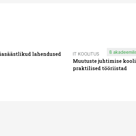
8 akadeemilis
iasäästlikud lahendused
IT KOOLITUS
Muutuste juhtimise kooli
praktilised tööriistad