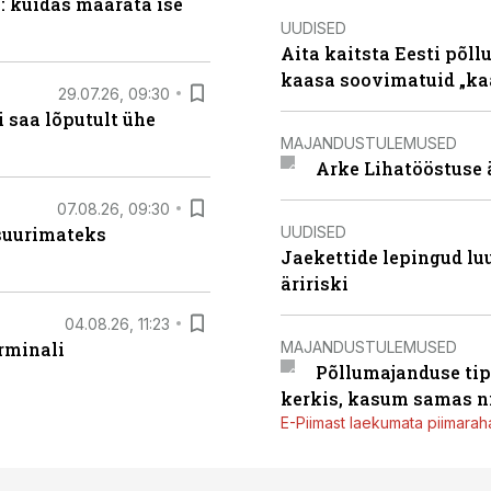
: kuidas määrata ise
UUDISED
Aita kaitsta Eesti põllu
kaasa soovimatuid „kaa
29.07.26, 09:30
 saa lõputult ühe
MAJANDUSTULEMUSED
Arke Lihatööstuse 
07.08.26, 09:30
UUDISED
 suurimateks
Jaekettide lepingud luub
äririski
04.08.26, 11:23
MAJANDUSTULEMUSED
rminali
Põllumajanduse tip
kerkis, kasum samas ni
E-Piimast laekumata piimaraha