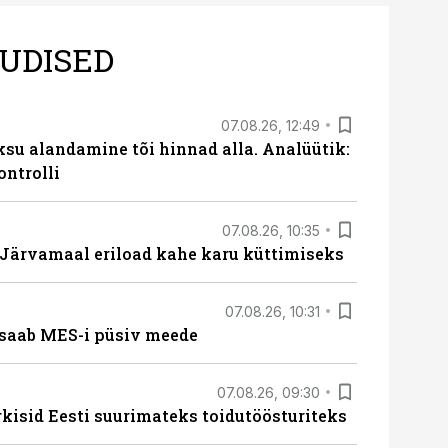
UDISED
07.08.26, 12:49
ksu alandamine tõi hinnad alla. Analüütik:
ontrolli
07.08.26, 10:35
ärvamaal eriload kahe karu küttimiseks
07.08.26, 10:31
saab MES-i püsiv meede
07.08.26, 09:30
rkisid Eesti suurimateks toidutöösturiteks