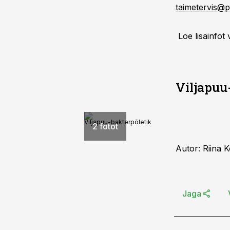
taimetervis@p
Loe lisainfot
Viljapuu
Viljapuu-bakterpõletik
2 fotot
Autor: Riina 
Jaga