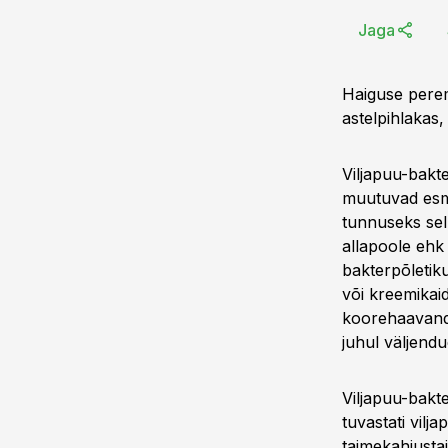
Jaga
Haiguse pere
astelpihlakas, 
Viljapuu-bakte
muutuvad esmal
tunnuseks sel
allapoole ehk
bakterpõletiku
või kreemikaid
koorehaavandi
juhul väljend
Viljapuu-bakte
tuvastati vilj
taimekahjustaj