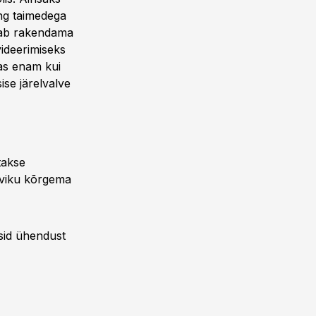
ng taimedega
peab rakendama
videerimiseks
ias enam kui
se järelvalve
takse
eviku kõrgema
ksid ühendust