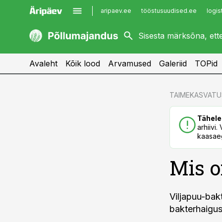
aripaev.ee
tööstusuudised.ee
logis
kaubandus.ee
imelineajalugu.ee
kinnisvarauudised.ee
imelineteadus.ee
Avaleht
Kõik lood
Arvamused
Galeriid
TOPid
cebook
cebook
TAIMEKASVATU
Twitter)
Twitter)
Tähele
kedIn
kedIn
arhiivi
kaasaeg
ail
ail
Mis o
k
k
Viljapuu-bak
bakterhaigus