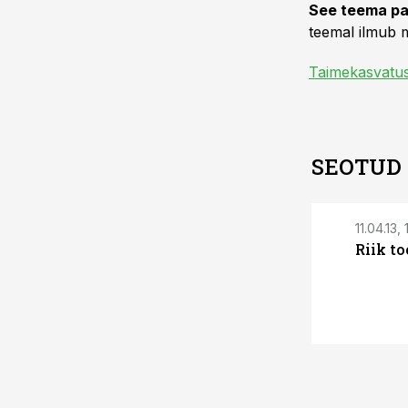
See teema pa
teemal ilmub m
Taimekasvatu
SEOTUD
11.04.13,
Riik to