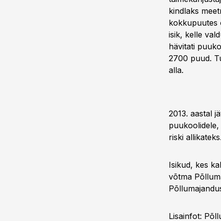
kindlaks meet
kokkupuutes o
isik, kelle v
hävitati puuko
2700 puud. Tu
alla.
2013. aastal j
puukoolidele,
riski allikateks
Isikud, kes k
võtma Põllum
Põllumajandus
Lisainfot: Põ