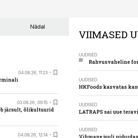
Nädal
VIIMASED U
UUDISED
Rahvusvaheline fon
04.08.26, 11:23
rminali
UUDISED
HKFoods kasvatas kas
03.08.26, 09:15
UUDISED
järsult, õlikultuurid
LATRAPS sai uue teravi
UUDISED
04.08.26, 12:14
Vihmane juuli pidurdas