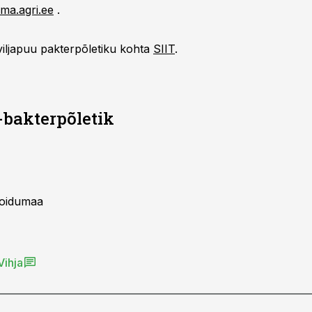
ma.agri.ee
.
 viljapuu pakterpõletiku kohta
SIIT
.
-bakterpõletik
Koidumaa
Vihja