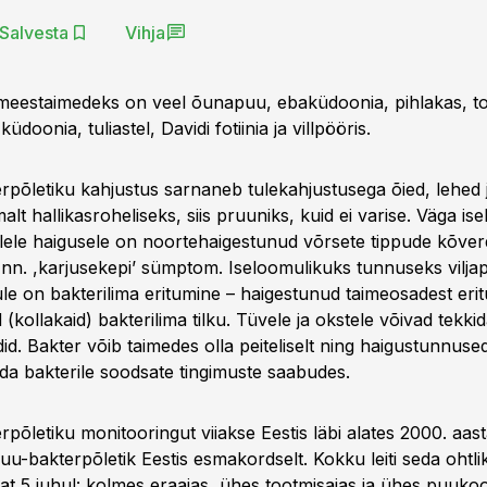
Salvesta
Vihja
meestaimedeks on veel õunapuu, ebaküdoonia, pihlakas, t
küdoonia, tuliastel, Davidi fotiinia ja villpööris.
rpõletiku kahjustus sarnaneb tulekahjustusega õied, lehed j
t hallikasroheliseks, siis pruuniks, kuid ei varise. Väga is
lele haigusele on noortehaigestunud võrsete tippude kõve
 nn. ,karjusekepi’ sümptom. Iseloomulikuks tunnuseks vilja
le on bakterilima eritumine – haigestunud taimeosadest erit
 (kollakaid) bakterilima tilku. Tüvele ja okstele võivad tekki
d. Bakter võib taimedes olla peiteliselt ning haigustunnused
uda bakterile soodsate tingimuste saabudes.
rpõletiku monitooringut viiakse Eestis läbi alates 2000. aast
apuu-bakterpõletik Eestis esmakordselt. Kokku leiti seda ohtl
at 5 juhul: kolmes eraaias, ühes tootmisaias ja ühes puukoo