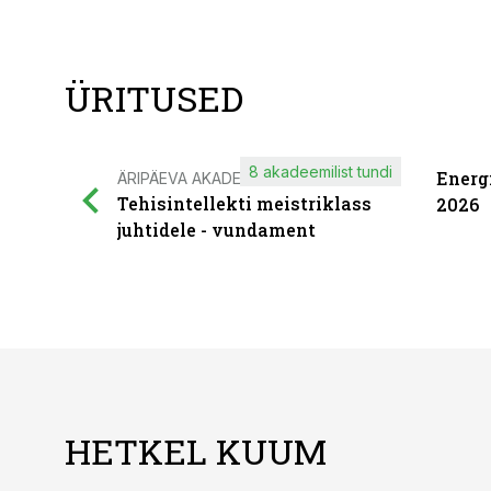
ÜRITUSED
8 akadeemilist tundi
Energ
ÄRIPÄEVA AKADEEMIA
Tehisintellekti meistriklass
2026
juhtidele - vundament
HETKEL KUUM