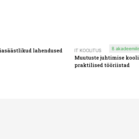
8 akadeemilis
iasäästlikud lahendused
IT KOOLITUS
Muutuste juhtimise kooli
praktilised tööriistad