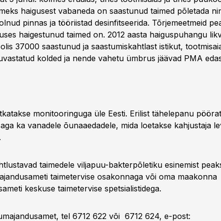
meks haigusest vabaneda on saastunud taimed põletada ni
lnud pinnas ja tööriistad desinfitseerida. Tõrjemeetmeid 
alduses haigestunud taimed on. 2012 aasta haiguspuhangu lik
olis 37000 saastunud ja saastumiskahtlast istikut, tootmisa
vastatud kolded ja nende vahetu ümbrus jäävad PMA edasi
ätkatakse monitooringuga üle Eesti. Erilist tähelepanu pööra
 aga ka vanadele õunaaedadele, mida loetakse kahjustaja l
.
ahtlustavad taimedele viljapuu-bakterpõletiku esinemist pea
ajandusameti taimetervise osakonnaga või oma maakonna
ameti keskuse taimetervise spetsialistidega.
llumajandusamet, tel 6712 622 või 6712 624, e-post: