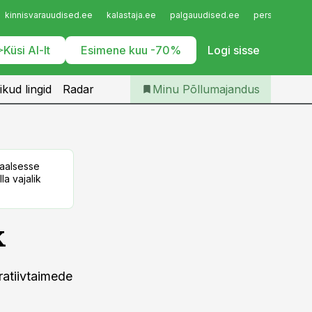
Iseteenindus
kinnisvarauudised.ee
kalastaja.ee
palgauudised.ee
personaliuudi
Telli Põllumajandus
Küsi AI-lt
Esimene kuu -70%
Logi sisse
ikud lingid
Radar
Minu Põllumajandus
taalsesse
la vajalik
k
ratiivtaimede