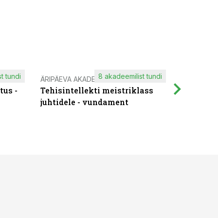
t tundi
8 akadeemilist tundi
ÄRIPÄEVA AKADEEMIA
IT KOOLIT
tus -
Tehisintellekti meistriklass
Muutuste
juhtidele - vundament
praktilis