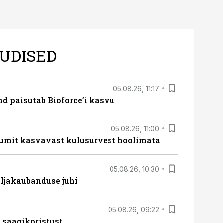
UDISED
05.08.26, 11:17
d paisutab Bioforce’i kasvu
05.08.26, 11:00
umit kasvavast kulusurvest hoolimata
05.08.26, 10:30
ljakaubanduse juhi
05.08.26, 09:22
 saagikoristust