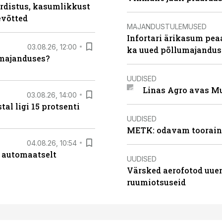
rdistus, kasumlikkust
evõtted
MAJANDUSTULEMUSED
Infortari ärikasum pea
03.08.26, 12:00
ka uued põllumajandus
umajanduses?
UUDISED
Linas Agro avas Mu
03.08.26, 14:00
al ligi 15 protsenti
UUDISED
METK: odavam tooraine
04.08.26, 10:54
 automaatselt
UUDISED
Värsked aerofotod uuen
ruumiotsuseid