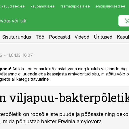
tikauudised.ee
kaubandus.ee
raamatupidaja.ee
ehitusuudised.ee
Infopank
Radar
Sisuturundus
Töö
Podcastid
Videod
Üritused
Kasul
S
11.04.13, 16:07
panu!
Artikkel on enam kui 5 aastat vana ning kuulub väljaande digi
. Väljaanne ei uuenda ega kaasajasta arhiveeritud sisu, mistõttu võib ol
sete allikatega tutvumine
n viljapuu-bakterpõleti
terpõletik on roosõieliste puude ja põõsaste ning deko
, mida põhjustab bakter Erwinia amylovora.