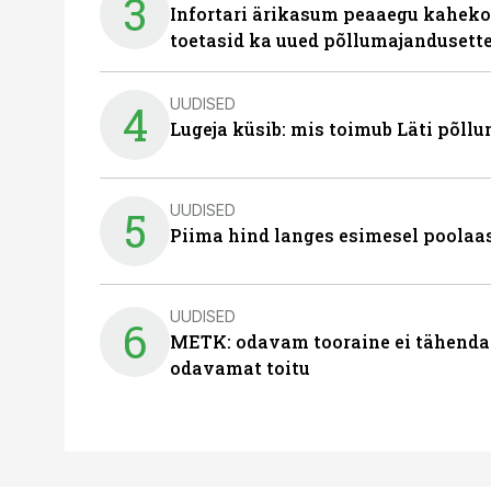
3
Infortari ärikasum peaaegu kaheko
toetasid ka uued põllumajandusett
UUDISED
4
Lugeja küsib: mis toimub Läti põll
UUDISED
5
Piima hind langes esimesel poolaast
UUDISED
6
METK: odavam tooraine ei tähenda
odavamat toitu