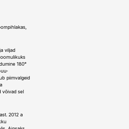
oompihlakas,
a viljad
eloomulikuks
rdumine 180°
puu-
ub piimvalgeid
da
 võivad sel
ast. 2012 a
ikku
lis. Ainsaks