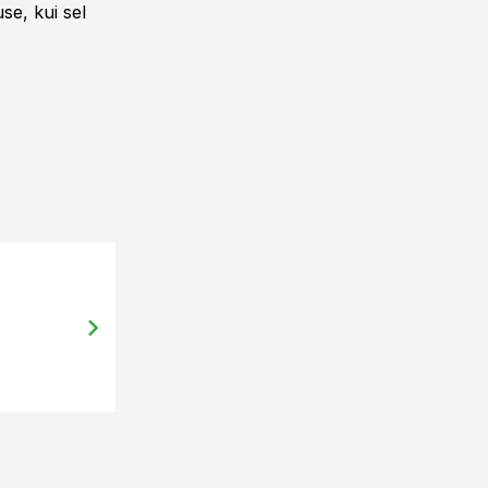
se, kui sel
24.10.13, 09:00
Lõppes iga-aastane viljapuu-bakter