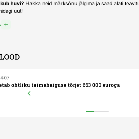
kub huvi?
Hakka neid märksõnu jälgima ja saad alati teavitu
idagi uut!
s
 LOOD
 14:07
etab ohtliku taimehaiguse tõrjet 663 000 euroga