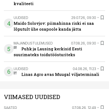
kvaliteeti
UUDISED
29.07.26, 09:30
4
Maido Solovjov: piimahinna riski ei saa
lõputult ühe osapoole kanda jätta
MAJANDUSTULEMUSED
07.08.26, 09:30
5
Puhk ja Lausing kerkisid Eesti
suurimateks toidutöösturiteks
UUDISED
04.08.26, 11:23
6
Linas Agro avas Muugal viljaterminali
VIIMASED UUDISED
SAATED
07.08.26, 12:49