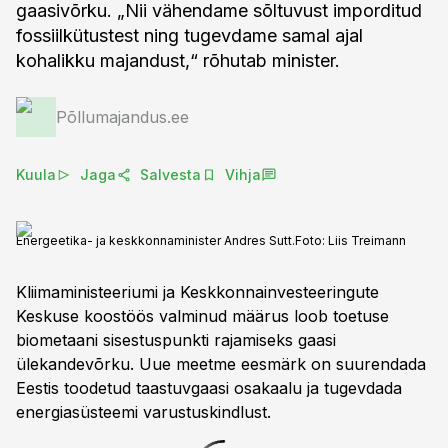
gaasivõrku. „Nii vähendame sõltuvust imporditud
fossiilkütustest ning tugevdame samal ajal
kohalikku majandust,“ rõhutab minister.
Põllumajandus.ee
Kuula
Jaga
Salvesta
Vihja
Energeetika- ja keskkonnaminister Andres Sutt.
Foto:
Liis Treimann
Kliimaministeeriumi ja Keskkonnainvesteeringute
Keskuse koostöös valminud määrus loob toetuse
biometaani sisestuspunkti rajamiseks gaasi
ülekandevõrku. Uue meetme eesmärk on suurendada
Eestis toodetud taastuvgaasi osakaalu ja tugevdada
energiasüsteemi varustuskindlust.