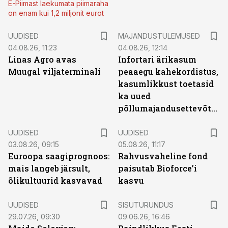
E-Piimast laekumata piimaraha
on enam kui 1,2 miljonit eurot
UUDISED
MAJANDUSTULEMUSED
04.08.26, 11:23
04.08.26, 12:14
Linas Agro avas
Infortari ärikasum
Muugal viljaterminali
peaaegu kahekordistus,
kasumlikkust toetasid
ka uued
põllumajandusettevõtted
UUDISED
UUDISED
03.08.26, 09:15
05.08.26, 11:17
Euroopa saagiprognoos:
Rahvusvaheline fond
mais langeb järsult,
paisutab Bioforce’i
õlikultuurid kasvavad
kasvu
ST
UUDISED
SISUTURUNDUS
29.07.26, 09:30
09.06.26, 16:46