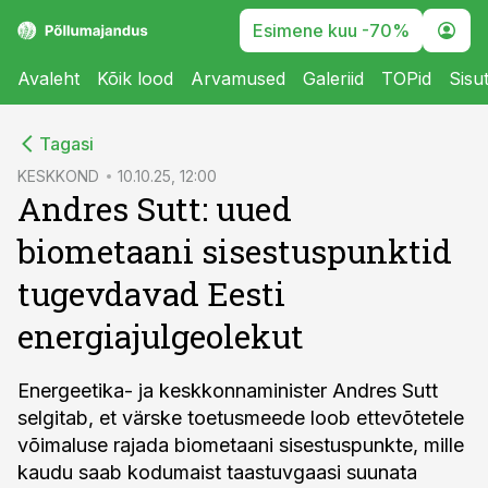
Esimene kuu -70%
Avaleht
Kõik lood
Arvamused
Galeriid
TOPid
Sisu
cebook
Tagasi
Twitter)
KESKKOND
10.10.25, 12:00
Andres Sutt: uued
kedIn
biometaani sisestuspunktid
ail
tugevdavad Eesti
k
energiajulgeolekut
Energeetika- ja keskkonnaminister Andres Sutt
selgitab, et värske toetusmeede loob ettevõtetele
võimaluse rajada biometaani sisestuspunkte, mille
kaudu saab kodumaist taastuvgaasi suunata