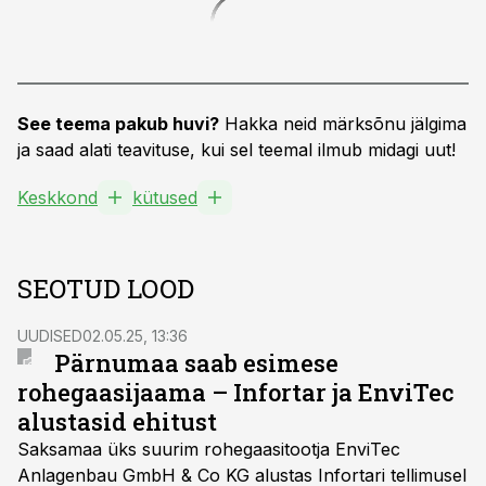
See teema pakub huvi?
Hakka neid märksõnu jälgima
ja saad alati teavituse, kui sel teemal ilmub midagi uut!
Keskkond
kütused
SEOTUD LOOD
UUDISED
02.05.25, 13:36
Pärnumaa saab esimese
rohegaasijaama – Infortar ja EnviTec
alustasid ehitust
Saksamaa üks suurim rohegaasitootja EnviTec
Anlagenbau GmbH & Co KG alustas Infortari tellimusel