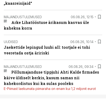
„kaasreisijaid“
MAJANDUSTULEMUSED
06.08.26, 12:15
Arke Lihatööstuse ärikasum kasvas üle
kaheksa korra
UUDISED
06.08.26, 10:14
Jaekettide lepingud luubi all: tootjale ei tohi
veeretada ostja äririski
MAJANDUSTULEMUSED
06.08.26, 09:34
Põllumajanduse tippjuhi Ahti Kalde firmades
käive üldiselt kerkis, kasum samas nii
kahekordistus kui ka sulas pooleks
E-Piimast laekumata piimaraha on enam kui 1,2 miljonit eurot