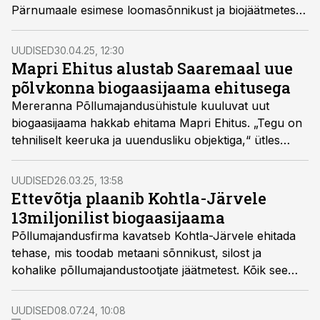
Pärnumaale esimese loomasõnnikust ja biojäätmetest
rohegaasi tootva jaama ehitust, projekti
kogumaksumus ulatub 13,3 miljoni euroni.
UUDISED
30.04.25, 12:30
Mapri Ehitus alustab Saaremaal uue
põlvkonna biogaasijaama ehitusega
Mereranna Põllumajandusühistule kuuluvat uut
biogaasijaama hakkab ehitama Mapri Ehitus. „Tegu on
tehniliselt keeruka ja uuendusliku objektiga,“ ütles
Mapri Ehituse müügijuht Margus Väärsi. Ehitus algab
kohe pärast ehitusloa kinnitamist.
UUDISED
26.03.25, 13:58
Ettevõtja plaanib Kohtla-Järvele
13miljonilist biogaasijaama
Põllumajandusfirma kavatseb Kohtla-Järvele ehitada
tehase, mis toodab metaani sõnnikust, silost ja
kohalike põllumajandustootjate jäätmetest. Kõik see
toimetatakse töötlemiseks veoautodega, mis ise
tarbivad kütusena biometaani.
UUDISED
08.07.24, 10:08