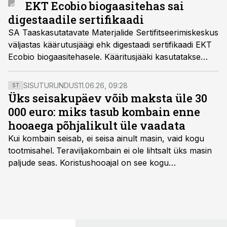
EKT Ecobio biogaasitehas sai
digestaadile sertifikaadi
SA Taaskasutatavate Materjalide Sertifitseerimiskeskus
väljastas käärutusjäägi ehk digestaadi sertifikaadi EKT
Ecobio biogaasitehasele. Kääritusjääki kasutatakse
väetiseks põllumajanduses, sertifikaadi olemasolu
näitab selle kvaliteedi kindlust. Sertifikaat väljastati nii
SISUTURUNDUS
11.06.26, 09:28
ST
vedeleale kui tahkele kääritusjäägile.
Üks seisakupäev võib maksta üle 30
000 euro: miks tasub kombain enne
hooaega põhjalikult üle vaadata
Kui kombain seisab, ei seisa ainult masin, vaid kogu
tootmisahel.
Teraviljakombain ei ole lihtsalt üks masin
paljude seas. Koristushooajal on see kogu
tootmisprotsessi kõige kriitilisem lüli. Kui külv,
taimekaitse ja väetamine jaotuvad kuude peale, siis
saagi kättesaamine ja realiseerimine toimub sageli väga
lühikese ajavahemiku jooksul – kõigest 2-4 nädalaga.