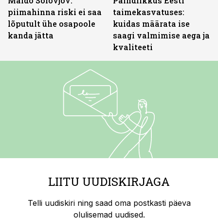
Maido Solovjov:
Paindlikkus Eesti
piimahinna riski ei saa
taimekasvatuses:
lõputult ühe osapoole
kuidas määrata ise
kanda jätta
saagi valmimise aega ja
kvaliteeti
LIITU UUDISKIRJAGA
Telli uudiskiri ning saad oma postkasti päeva
olulisemad uudised.