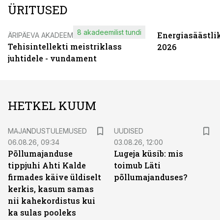
ÜRITUSED
8 akadeemilist tundi
Energiasäästli
ÄRIPÄEVA AKADEEMIA
Tehisintellekti meistriklass
2026
juhtidele - vundament
HETKEL KUUM
MAJANDUSTULEMUSED
UUDISED
06.08.26, 09:34
03.08.26, 12:00
Põllumajanduse
Lugeja küsib: mis
tippjuhi Ahti Kalde
toimub Läti
firmades käive üldiselt
põllumajanduses?
kerkis, kasum samas
nii kahekordistus kui
ka sulas pooleks