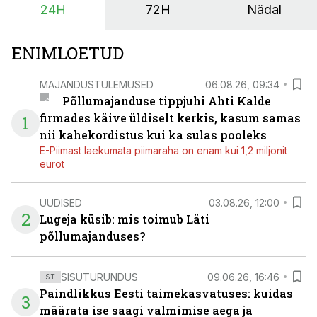
24H
72H
Nädal
ENIMLOETUD
MAJANDUSTULEMUSED
06.08.26, 09:34
Põllumajanduse tippjuhi Ahti Kalde
firmades käive üldiselt kerkis, kasum samas
1
nii kahekordistus kui ka sulas pooleks
E-Piimast laekumata piimaraha on enam kui 1,2 miljonit
eurot
UUDISED
03.08.26, 12:00
2
Lugeja küsib: mis toimub Läti
põllumajanduses?
SISUTURUNDUS
09.06.26, 16:46
ST
Paindlikkus Eesti taimekasvatuses: kuidas
3
määrata ise saagi valmimise aega ja