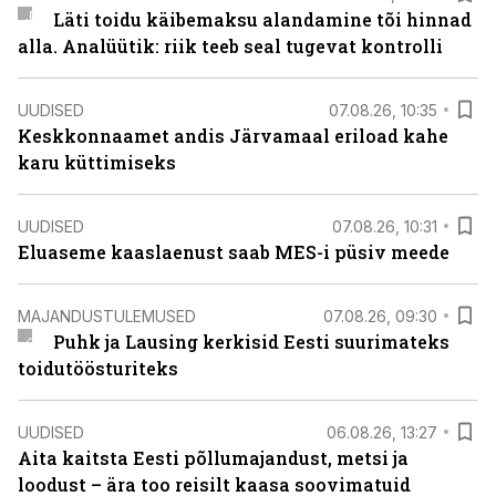
Läti toidu käibemaksu alandamine tõi hinnad
alla. Analüütik: riik teeb seal tugevat kontrolli
UUDISED
07.08.26, 10:35
Keskkonnaamet andis Järvamaal eriload kahe
karu küttimiseks
UUDISED
07.08.26, 10:31
Eluaseme kaaslaenust saab MES-i püsiv meede
MAJANDUSTULEMUSED
07.08.26, 09:30
Puhk ja Lausing kerkisid Eesti suurimateks
toidutöösturiteks
UUDISED
06.08.26, 13:27
Aita kaitsta Eesti põllumajandust, metsi ja
loodust – ära too reisilt kaasa soovimatuid