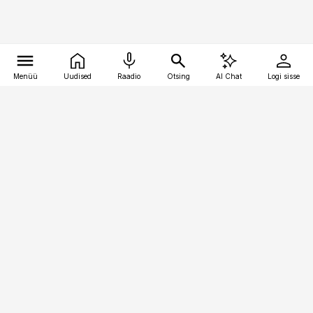
Menüü
Uudised
Raadio
Otsing
AI Chat
Logi sisse
Vana-Lõuna 39/1, 19094 Tallinn
(+372) 667 0111
pollumajandus@pollumajandus.ee
Telli
Reklaam
Firmast
Sisu kasutamisõigused
Ajakirjaniku
eetikakoodeks
Üldtingimused
Privaatsustingimused