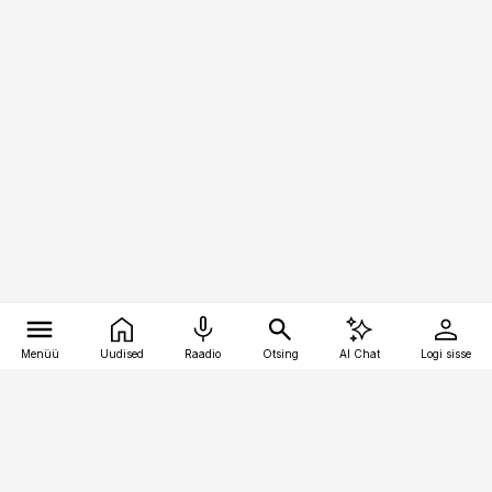
Menüü
Uudised
Raadio
Otsing
AI Chat
Logi sisse
Vana-Lõuna 39/1, 19094 Tallinn
(+372) 667 0111