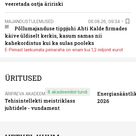
veeretada ostja äririski
MAJANDUSTULEMUSED
06.08.26, 09:34
Põllumajanduse tippjuhi Ahti Kalde firmades
käive üldiselt kerkis, kasum samas nii
kahekordistus kui ka sulas pooleks
E-Piimast laekumata piimaraha on enam kui 1,2 miljonit eurot
ÜRITUSED
8 akadeemilist tundi
Energiasäästli
ÄRIPÄEVA AKADEEMIA
Tehisintellekti meistriklass
2026
juhtidele - vundament