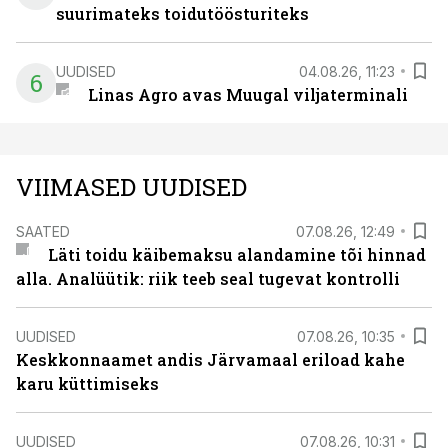
suurimateks toidutöösturiteks
UUDISED
04.08.26, 11:23
6
Linas Agro avas Muugal viljaterminali
VIIMASED UUDISED
SAATED
07.08.26, 12:49
Läti toidu käibemaksu alandamine tõi hinnad
alla. Analüütik: riik teeb seal tugevat kontrolli
UUDISED
07.08.26, 10:35
Keskkonnaamet andis Järvamaal eriload kahe
karu küttimiseks
UUDISED
07.08.26, 10:31