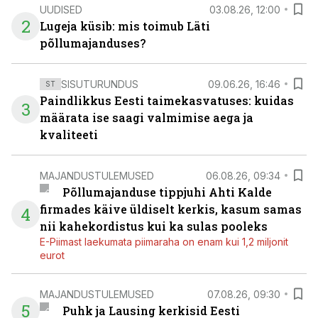
UUDISED
03.08.26, 12:00
2
Lugeja küsib: mis toimub Läti
põllumajanduses?
SISUTURUNDUS
09.06.26, 16:46
ST
Paindlikkus Eesti taimekasvatuses: kuidas
3
määrata ise saagi valmimise aega ja
kvaliteeti
MAJANDUSTULEMUSED
06.08.26, 09:34
Põllumajanduse tippjuhi Ahti Kalde
firmades käive üldiselt kerkis, kasum samas
4
nii kahekordistus kui ka sulas pooleks
E-Piimast laekumata piimaraha on enam kui 1,2 miljonit
eurot
MAJANDUSTULEMUSED
07.08.26, 09:30
5
Puhk ja Lausing kerkisid Eesti