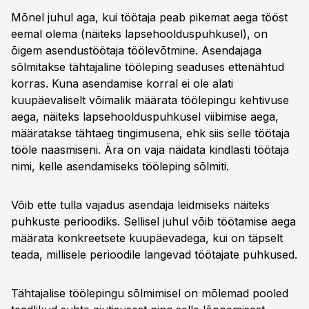
Mõnel juhul aga, kui töötaja peab pikemat aega tööst
eemal olema (näiteks lapsehoolduspuhkusel), on
õigem asendustöötaja töölevõtmine. Asendajaga
sõlmitakse tähtajaline tööleping seaduses ettenähtud
korras. Kuna asendamise korral ei ole alati
kuupäevaliselt võimalik määrata töölepingu kehtivuse
aega, näiteks lapsehoolduspuhkusel viibimise aega,
määratakse tähtaeg tingimusena, ehk siis selle töötaja
tööle naasmiseni. Ära on vaja näidata kindlasti töötaja
nimi, kelle asendamiseks tööleping sõlmiti.
Võib ette tulla vajadus asendaja leidmiseks näiteks
puhkuste perioodiks. Sellisel juhul võib töötamise aega
määrata konkreetsete kuupäevadega, kui on täpselt
teada, millisele perioodile langevad töötajate puhkused.
Tähtajalise töölepingu sõlmimisel on mõlemad pooled