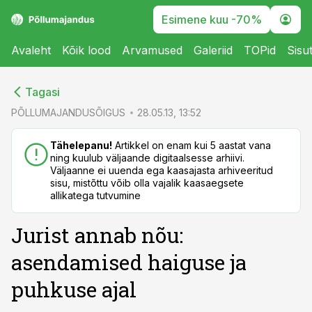
Esimene kuu -70%
Avaleht
Kõik lood
Arvamused
Galeriid
TOPid
Sisu
cebook
cebook
Tagasi
Twitter)
Twitter)
PÕLLUMAJANDUSÕIGUS
28.05.13, 13:52
kedIn
kedIn
Tähelepanu!
Artikkel on enam kui 5 aastat vana
ning kuulub väljaande digitaalsesse arhiivi.
ail
ail
Väljaanne ei uuenda ega kaasajasta arhiveeritud
sisu, mistõttu võib olla vajalik kaasaegsete
k
k
allikatega tutvumine
Jurist annab nõu:
asendamised haiguse ja
puhkuse ajal