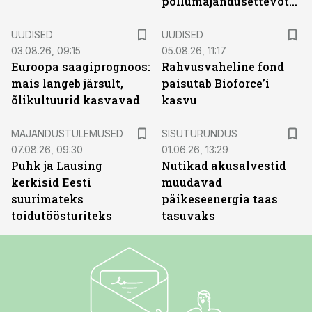
põllumajandusettevõtted
UUDISED
UUDISED
03.08.26, 09:15
05.08.26, 11:17
Euroopa saagiprognoos:
Rahvusvaheline fond
mais langeb järsult,
paisutab Bioforce’i
õlikultuurid kasvavad
kasvu
ST
MAJANDUSTULEMUSED
SISUTURUNDUS
07.08.26, 09:30
01.06.26, 13:29
Puhk ja Lausing
Nutikad akusalvestid
kerkisid Eesti
muudavad
suurimateks
päikeseenergia taas
toidutöösturiteks
tasuvaks