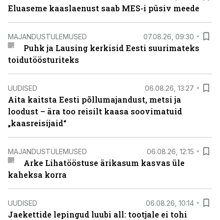
Eluaseme kaaslaenust saab MES-i püsiv meede
MAJANDUSTULEMUSED
07.08.26, 09:30
Puhk ja Lausing kerkisid Eesti suurimateks
toidutöösturiteks
UUDISED
06.08.26, 13:27
Aita kaitsta Eesti põllumajandust, metsi ja
loodust – ära too reisilt kaasa soovimatuid
„kaasreisijaid“
MAJANDUSTULEMUSED
06.08.26, 12:15
Arke Lihatööstuse ärikasum kasvas üle
kaheksa korra
UUDISED
06.08.26, 10:14
Jaekettide lepingud luubi all: tootjale ei tohi