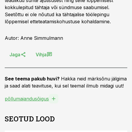
teadlikud suhte ajutisusest ning selle lõppemisest
kokkulepitud tähtaja või sündmuse saabumisel.
Seetõttu ei ole nõutud ka tähtajalise töölepingu
lõppemisel etteteatamiskohustuse kohaldamine.
Autor: Anne Simmulmann
Jaga
Vihja
See teema pakub huvi?
Hakka neid märksõnu jälgima
ja saad alati teavituse, kui sel teemal ilmub midagi uut!
põllumajandusõigus
SEOTUD LOOD