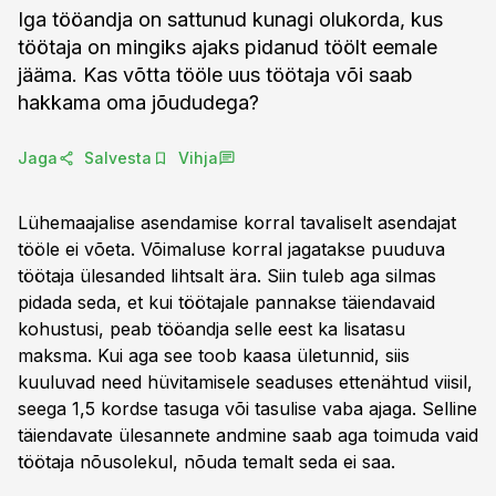
Iga tööandja on sattunud kunagi olukorda, kus
töötaja on mingiks ajaks pidanud töölt eemale
jääma. Kas võtta tööle uus töötaja või saab
hakkama oma jõududega?
Jaga
Salvesta
Vihja
Lühemaajalise asendamise korral tavaliselt asendajat
tööle ei võeta. Võimaluse korral jagatakse puuduva
töötaja ülesanded lihtsalt ära. Siin tuleb aga silmas
pidada seda, et kui töötajale pannakse täiendavaid
kohustusi, peab tööandja selle eest ka lisatasu
maksma. Kui aga see toob kaasa ületunnid, siis
kuuluvad need hüvitamisele seaduses ettenähtud viisil,
seega 1,5 kordse tasuga või tasulise vaba ajaga. Selline
täiendavate ülesannete andmine saab aga toimuda vaid
töötaja nõusolekul, nõuda temalt seda ei saa.