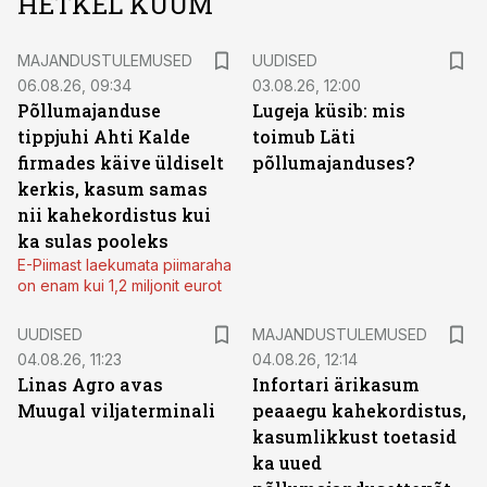
HETKEL KUUM
MAJANDUSTULEMUSED
UUDISED
06.08.26, 09:34
03.08.26, 12:00
Põllumajanduse
Lugeja küsib: mis
tippjuhi Ahti Kalde
toimub Läti
firmades käive üldiselt
põllumajanduses?
kerkis, kasum samas
nii kahekordistus kui
ka sulas pooleks
E-Piimast laekumata piimaraha
on enam kui 1,2 miljonit eurot
UUDISED
MAJANDUSTULEMUSED
04.08.26, 11:23
04.08.26, 12:14
Linas Agro avas
Infortari ärikasum
Muugal viljaterminali
peaaegu kahekordistus,
kasumlikkust toetasid
ka uued