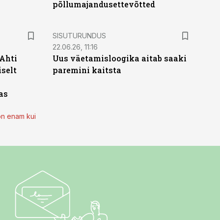
põllumajandusettevõtted
ST
SISUTURUNDUS
22.06.26, 11:16
 Ahti
Uus väetamisloogika aitab saaki
iselt
paremini kaitsta
as
on enam kui