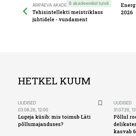
8 akadeemilist tundi
Energ
ÄRIPÄEVA AKADEEMIA
Tehisintellekti meistriklass
2026
juhtidele - vundament
HETKEL KUUM
UUDISED
UUDISED
03.08.26, 12:00
31.07.26, 13
Lugeja küsib: mis toimub Läti
Põllul r
põllumajanduses?
delikates
kasvab 6