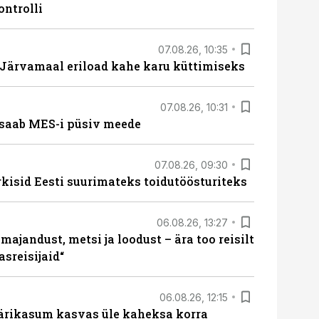
ontrolli
07.08.26, 10:35
ärvamaal eriload kahe karu küttimiseks
07.08.26, 10:31
saab MES-i püsiv meede
07.08.26, 09:30
rkisid Eesti suurimateks toidutöösturiteks
06.08.26, 13:27
majandust, metsi ja loodust – ära too reisilt
sreisijaid“
06.08.26, 12:15
ärikasum kasvas üle kaheksa korra