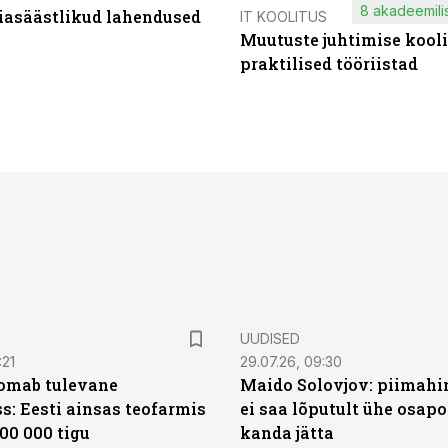
8 akadeemilis
iasäästlikud lahendused
IT KOOLITUS
Muutuste juhtimise kooli
praktilised tööriistad
UUDISED
:21
29.07.26, 09:30
oomab tulevane
Maido Solovjov: piimahi
s: Eesti ainsas teofarmis
ei saa lõputult ühe osapo
00 000 tigu
kanda jätta