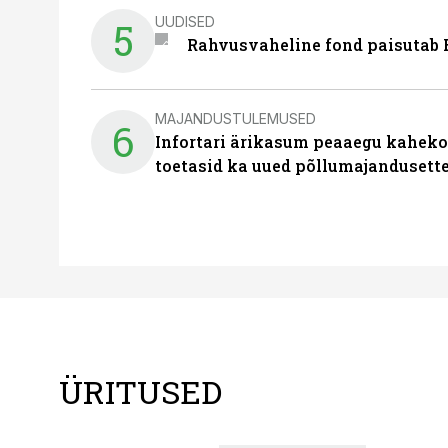
UUDISED
5
Rahvusvaheline fond paisutab B
MAJANDUSTULEMUSED
6
Infortari ärikasum peaaegu kaheko
toetasid ka uued põllumajandusett
ÜRITUSED