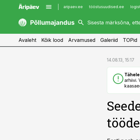
aripaev.ee
tööstusuudised.ee
logis
kaubandus.ee
imelineajalugu.ee
kinnisvarauudised.ee
imelineteadus.ee
Avaleht
Kõik lood
Arvamused
Galeriid
TOPid
cebook
cebook
14.08.13, 15:17
Twitter)
Twitter)
Tähele
kedIn
kedIn
arhiivi
kaasaeg
ail
ail
Seede
k
k
tööde