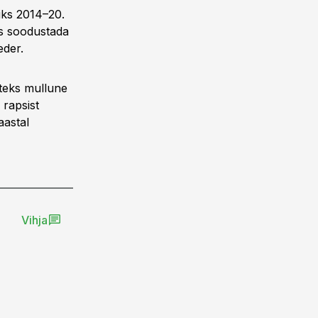
iks 2014–20.
s soodustada
eder.
iteks mullune
 rapsist
aastal
Vihja