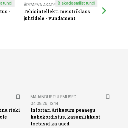
t tundi
8 akadeemilist tundi
ÄRIPÄEVA AKADEEMIA
IT KOOLIT
tus -
Tehisintellekti meistriklass
Muutuste
juhtidele - vundament
praktilis
MAJANDUSTULEMUSED
04.08.26, 12:14
nna riski
Infortari ärikasum peaaegu
ole
kahekordistus, kasumlikkust
toetasid ka uued