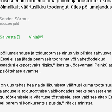
enisest enam töötlema oma põllumajandustooteid koha
õimalikult väärtuslikku toodangut, ütles põllumajandus
 Sander-Sõrmus
ndus.ee juht
Salvesta
Vihja
põllumajanduse ja toidutootmise ainus viis püsida rahvusva
Eesti ei saa jääda peamiselt toorainet või vähetöödeldud
saadusi eksportivaks riigiks," lisas ta Jõgevamaal Painkül
psiõlitehase avamisel.
 on uus tehas hea näide liikumisest väärtuslikuma toote su
majanduse ja toidutootmise valdkondades peaks senisest en
 töötlemisele ja väärtuse tõstmisele, sest vaid see aitab Ee
el paremini konkurentsis püsida," rääkis minister.