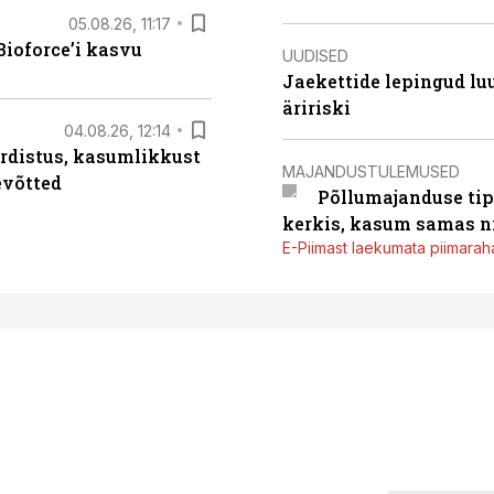
05.08.26, 11:17
ioforce’i kasvu
UUDISED
Jaekettide lepingud luub
äririski
04.08.26, 12:14
rdistus, kasumlikkust
MAJANDUSTULEMUSED
evõtted
Põllumajanduse tip
kerkis, kasum samas ni
E-Piimast laekumata piimaraha