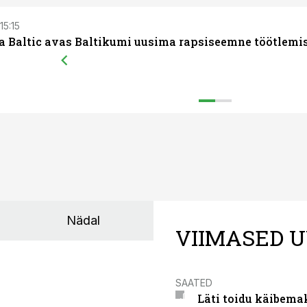
15:15
a Baltic avas Baltikumi uusima rapsiseemne töötlemi
Nädal
VIIMASED U
SAATED
Läti toidu käibema