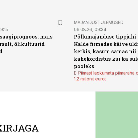
MAJANDUSTULEMUSED
9:15
06.08.26, 09:34
saagiprognoos: mais
Põllumajanduse tippjuhi
rsult, õlikultuurid
Kalde firmades käive üld
d
kerkis, kasum samas nii
kahekordistus kui ka sul
pooleks
E-Piimast laekumata piimaraha 
1,2 miljonit eurot
KIRJAGA