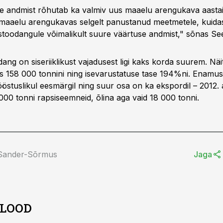
e andmist rõhutab ka valmiv uus maaelu arengukava aasta
maaelu arengukavas selgelt panustanud meetmetele, kuida
toodangule võimalikult suure väärtuse andmist," sõnas Se
dang on siseriiklikust vajadusest ligi kaks korda suurem. Nä
s 158 000 tonnini ning isevarustatuse tase 194%ni. Enamus
östuslikul eesmärgil ning suur osa on ka ekspordil – 2012. 
000 tonni rapsiseemneid, õlina aga vaid 18 000 tonni.
 Sander-Sõrmus
Jaga
 LOOD