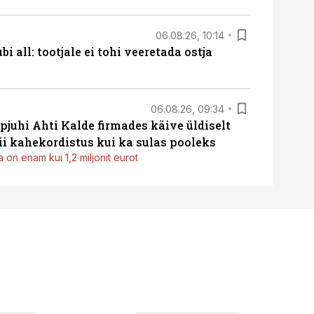
06.08.26, 10:14
i all: tootjale ei tohi veeretada ostja
06.08.26, 09:34
pjuhi Ahti Kalde firmades käive üldiselt
i kahekordistus kui ka sulas pooleks
 on enam kui 1,2 miljonit eurot