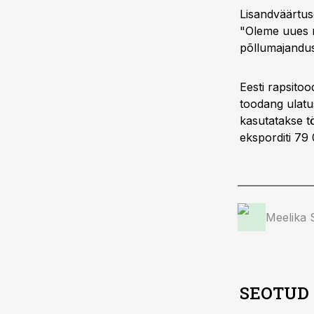
Lisandväärtus
"Oleme uues 
põllumajandus
Eesti rapsitoo
toodang ulatu
kasutatakse tö
eksporditi 79 
Meelika
SEOTUD