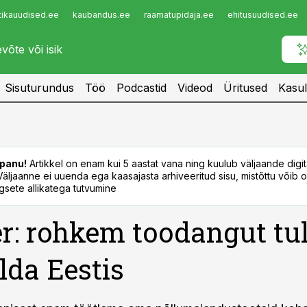
tikauudised.ee
kaubandus.ee
raamatupidaja.ee
ehitusuudised.ee
Infopank
Radar
Sisuturundus
Töö
Podcastid
Videod
Üritused
Kasul
panu!
Artikkel on enam kui 5 aastat vana ning kuulub väljaande digi
. Väljaanne ei uuenda ega kaasajasta arhiveeritud sisu, mistõttu võib ol
sete allikatega tutvumine
r: rohkem toodangut tu
lda Eestis