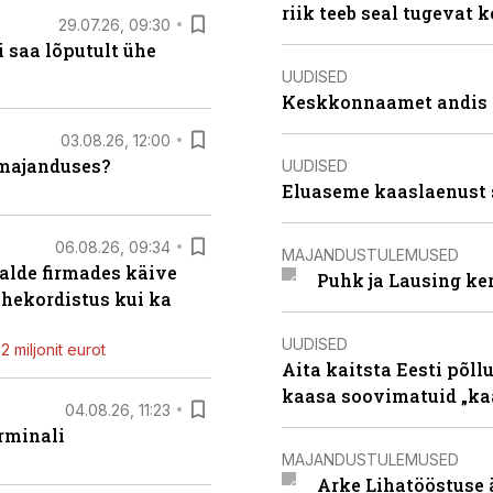
riik teeb seal tugevat k
29.07.26, 09:30
 saa lõputult ühe
UUDISED
Keskkonnaamet andis J
03.08.26, 12:00
umajanduses?
UUDISED
Eluaseme kaaslaenust 
06.08.26, 09:34
MAJANDUSTULEMUSED
alde firmades käive
Puhk ja Lausing ke
ahekordistus kui ka
UUDISED
 miljonit eurot
Aita kaitsta Eesti põllu
kaasa soovimatuid „kaa
04.08.26, 11:23
rminali
MAJANDUSTULEMUSED
Arke Lihatööstuse 