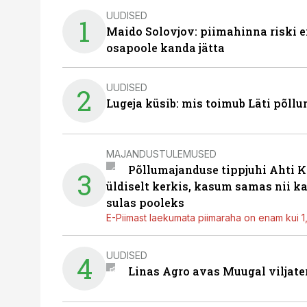
UUDISED
1
Maido Solovjov: piimahinna riski ei
osapoole kanda jätta
UUDISED
2
Lugeja küsib: mis toimub Läti põll
MAJANDUSTULEMUSED
Põllumajanduse tippjuhi Ahti K
3
üldiselt kerkis, kasum samas nii k
sulas pooleks
E-Piimast laekumata piimaraha on enam kui 1,2
UUDISED
4
Linas Agro avas Muugal viljate