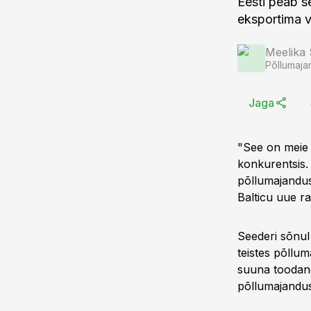
Eesti peab s
eksportima v
Meelika
Põllumaja
Jaga
"See on meie 
konkurentsis. 
põllumajandus
Balticu uue ra
Seederi sõnul
teistes põllu
suuna toodangu
põllumajandus