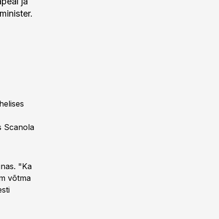
peal ja
minister.
helises
as Scanola
unas. "Ka
am võtma
sti