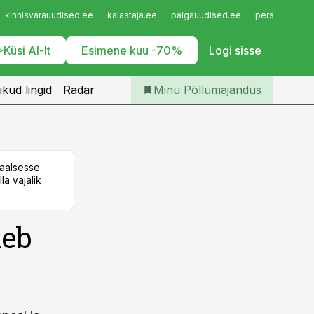
Iseteenindus
kinnisvarauudised.ee
kalastaja.ee
palgauudised.ee
personaliuudi
Telli Põllumajandus
Küsi AI-lt
Esimene kuu -70%
Logi sisse
ikud lingid
Radar
Minu Põllumajandus
taalsesse
la vajalik
leb