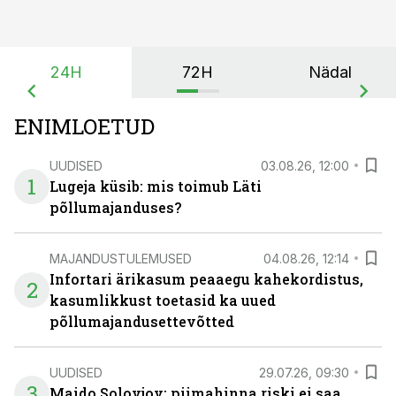
24H
72H
Nädal
ENIMLOETUD
UUDISED
03.08.26, 12:00
1
Lugeja küsib: mis toimub Läti
põllumajanduses?
MAJANDUSTULEMUSED
04.08.26, 12:14
Infortari ärikasum peaaegu kahekordistus,
2
kasumlikkust toetasid ka uued
põllumajandusettevõtted
UUDISED
29.07.26, 09:30
3
Maido Solovjov: piimahinna riski ei saa