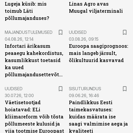
Lugeja küsib: mis
Linas Agro avas
toimub Läti
Muugal viljaterminali
põllumajanduses?
MAJANDUSTULEMUSED
UUDISED
04.08.26, 12:14
03.08.26, 09:15
Infortari ärikasum
Euroopa saagiprognoos:
peaaegu kahekordistus,
mais langeb järsult,
kasumlikkust toetasid
õlikultuurid kasvavad
ka uued
põllumajandusettevõtted
ST
UUDISED
SISUTURUNDUS
30.07.26, 12:00
09.06.26, 16:46
Väetisetootjad
Paindlikkus Eesti
hoiatavad: ELi
taimekasvatuses:
kliimareform võib tõsta
kuidas määrata ise
põllumeeste kulusid ja
saagi valmimise aega ja
viia tootmise Euroopast
kvaliteeti