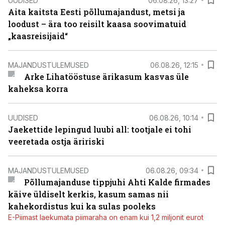
UUDISED
06.08.26, 13:27
Aita kaitsta Eesti põllumajandust, metsi ja
loodust – ära too reisilt kaasa soovimatuid
„kaasreisijaid“
MAJANDUSTULEMUSED
06.08.26, 12:15
Arke Lihatööstuse ärikasum kasvas üle
kaheksa korra
UUDISED
06.08.26, 10:14
Jaekettide lepingud luubi all: tootjale ei tohi
veeretada ostja äririski
MAJANDUSTULEMUSED
06.08.26, 09:34
Põllumajanduse tippjuhi Ahti Kalde firmades
käive üldiselt kerkis, kasum samas nii
kahekordistus kui ka sulas pooleks
E-Piimast laekumata piimaraha on enam kui 1,2 miljonit eurot