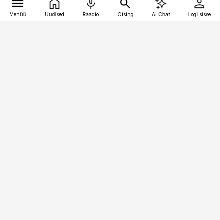
Menüü
Uudised
Raadio
Otsing
AI Chat
Logi sisse
Vana-Lõuna 39/1, 19094 Tallinn
(+372) 667 0111
pollumajandus@pollumajandus.ee
Telli
Reklaam
Firmast
Sisu kasutamisõigused
Ajakirjaniku
eetikakoodeks
Üldtingimused
Privaatsustingimused
Küpsiste poliitika
KKK
Eesti Meediaettevõtete
Eelistuste haldamine
Liit