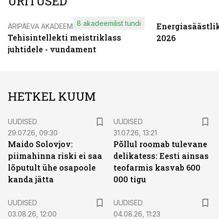
ÜRITUSED
8 akadeemilist tundi
Energiasäästli
ÄRIPÄEVA AKADEEMIA
Tehisintellekti meistriklass
2026
juhtidele - vundament
HETKEL KUUM
UUDISED
UUDISED
29.07.26, 09:30
31.07.26, 13:21
Maido Solovjov:
Põllul roomab tulevane
piimahinna riski ei saa
delikatess: Eesti ainsas
lõputult ühe osapoole
teofarmis kasvab 600
kanda jätta
000 tigu
UUDISED
UUDISED
03.08.26, 12:00
04.08.26, 11:23