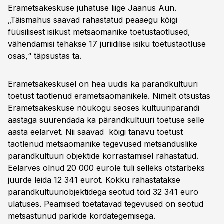
Erametsakeskuse juhatuse liige Jaanus Aun.
„Täismahus saavad rahastatud peaaegu kõigi
füüsilisest isikust metsaomanike toetustaotlused,
vähendamisi tehakse 17 juriidilise isiku toetustaotluse
osas,“ täpsustas ta.
Erametsakeskusel on hea uudis ka pärandkultuuri
toetust taotlenud erametsaomanikele. Nimelt otsustas
Erametsakeskuse nõukogu seoses kultuuripärandi
aastaga suurendada ka pärandkultuuri toetuse selle
aasta eelarvet. Nii saavad kõigi tänavu toetust
taotlenud metsaomanike tegevused metsanduslike
pärandkultuuri objektide korrastamisel rahastatud.
Eelarves olnud 20 000 eurole tuli selleks otstarbeks
juurde leida 12 341 eurot. Kokku rahastatakse
pärandkultuuriobjektidega seotud töid 32 341 euro
ulatuses. Peamised toetatavad tegevused on seotud
metsastunud parkide kordategemisega.