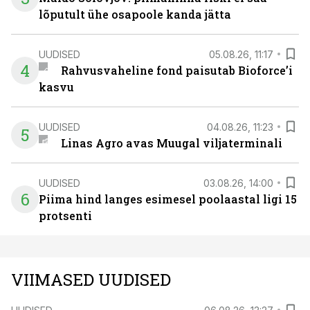
lõputult ühe osapoole kanda jätta
UUDISED
05.08.26, 11:17
4
Rahvusvaheline fond paisutab Bioforce’i
kasvu
UUDISED
04.08.26, 11:23
5
Linas Agro avas Muugal viljaterminali
UUDISED
03.08.26, 14:00
6
Piima hind langes esimesel poolaastal ligi 15
protsenti
VIIMASED UUDISED