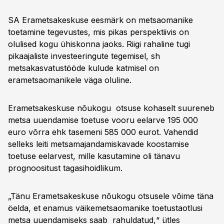
SA Erametsakeskuse eesmärk on metsaomanike
toetamine tegevustes, mis pikas perspektiivis on
olulised kogu ühiskonna jaoks. Riigi rahaline tugi
pikaajaliste investeeringute tegemisel, sh
metsakasvatustööde kulude katmisel on
erametsaomanikele väga oluline.
Erametsakeskuse nõukogu otsuse kohaselt suureneb
metsa uuendamise toetuse vooru eelarve 195 000
euro võrra ehk tasemeni 585 000 eurot. Vahendid
selleks leiti metsamajandamiskavade koostamise
toetuse eelarvest, mille kasutamine oli tänavu
prognoositust tagasihoidlikum.
„Tänu Erametsakeskuse nõukogu otsusele võime täna
öelda, et enamus väikemetsaomanike toetustaotlusi
metsa uuendamiseks saab rahuldatud,“ ütles