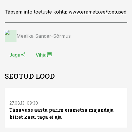
Täpsem info toetuste kohta:
www.eramets.ee/toetused
Meelika Sander-Sõrmus
Jaga
Vihja
SEOTUD LOOD
S
27.08.13, 09:30
Tänavuse aasta parim erametsa majandaja
kiiret kasu taga ei aja