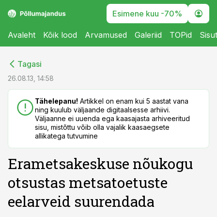
Esimene kuu -70%
Avaleht
Kõik lood
Arvamused
Galeriid
TOPid
Sisu
cebook
cebook
Tagasi
Twitter)
Twitter)
26.08.13, 14:58
kedIn
kedIn
Tähelepanu!
Artikkel on enam kui 5 aastat vana
ning kuulub väljaande digitaalsesse arhiivi.
ail
ail
Väljaanne ei uuenda ega kaasajasta arhiveeritud
sisu, mistõttu võib olla vajalik kaasaegsete
k
k
allikatega tutvumine
Erametsakeskuse nõukogu
otsustas metsatoetuste
eelarveid suurendada