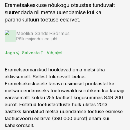
Erametsakeskuse nõukogu otsustas tunduvalt
suurendada nii metsa uuendamise kui ka
pärandkultuuri toetuse eelarvet.
Meelika Sander-Sõrmus
Põllumajandus.ee juht
Jaga
Salvesta
Vihja
Erametsaomanikud hooldavad oma metsi üha
aktiivsemalt. Sellest tulenevalt laekus
Erametsakeskusele tänavu esimesel poolaastal ka
metsauuendamiseks toetusavaldusi rohkem kui kunagi
varasemalt: kokku 255 taotlust kogusummas 849 200
eurot. Esitatud toetustaotluste hulk ületas 2013.
aastaks kinnitatud metsa uuendamise toetuse esimese
taotlusvooru eelarve (390 000 eurot) enam kui
kahekordselt.