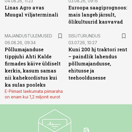
04.08.26, 11:23
03.08.26, 09:15
Linas Agro avas
Euroopa saagiprognoos:
Muugal viljaterminali
mais langeb järsult,
õlikultuurid kasvavad
ST
MAJANDUSTULEMUSED
SISUTURUNDUS
06.08.26, 09:34
03.07.26, 10:27
Põllumajanduse
Kuni 200 hj traktori rent
tippjuhi Ahti Kalde
– paindlik lahendus
firmades käive üldiselt
põllumajandusse,
kerkis, kasum samas
ehitusse ja
nii kahekordistus kui
teehooldusesse
ka sulas pooleks
E-Piimast laekumata piimaraha
on enam kui 1,2 miljonit eurot