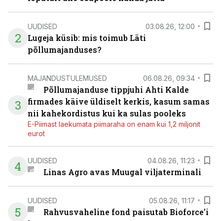
UUDISED
03.08.26, 12:00
2
Lugeja küsib: mis toimub Läti
põllumajanduses?
MAJANDUSTULEMUSED
06.08.26, 09:34
Põllumajanduse tippjuhi Ahti Kalde
firmades käive üldiselt kerkis, kasum samas
3
nii kahekordistus kui ka sulas pooleks
E-Piimast laekumata piimaraha on enam kui 1,2 miljonit
eurot
UUDISED
04.08.26, 11:23
4
Linas Agro avas Muugal viljaterminali
UUDISED
05.08.26, 11:17
5
Rahvusvaheline fond paisutab Bioforce’i