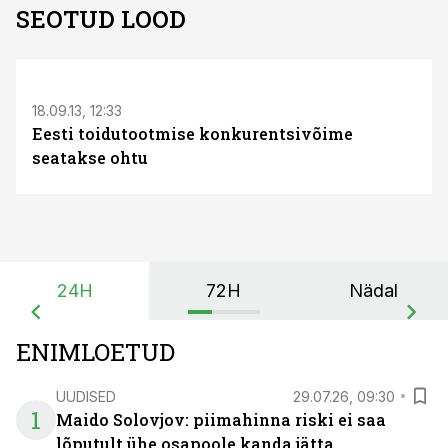
SEOTUD LOOD
18.09.13, 12:33
Eesti toidutootmise konkurentsivõime
seatakse ohtu
24H
72H
Nädal
ENIMLOETUD
UUDISED
29.07.26, 09:30
1
Maido Solovjov: piimahinna riski ei saa
lõputult ühe osapoole kanda jätta