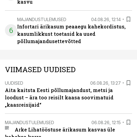
kasvu
MAJANDUSTULEMUSED
04.08.26, 12:14
Infortari ärikasum peaaegu kahekordistus,
6
kasumlikkust toetasid ka uued
põllumajandusettevõtted
VIIMASED UUDISED
UUDISED
06.08.26, 13:27
Aita kaitsta Eesti põllumajandust, metsi ja
loodust – ära too reisilt kaasa soovimatuid
„kaasreisijaid“
MAJANDUSTULEMUSED
06.08.26, 12:15
Arke Lihatööstuse ärikasum kasvas üle
kaheksa korra