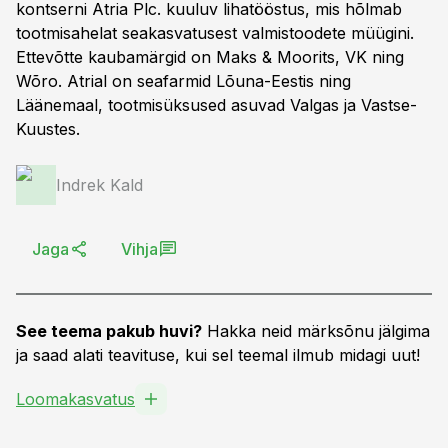
kontserni Atria Plc. kuuluv lihatööstus, mis hõlmab
tootmisahelat seakasvatusest valmistoodete müügini.
Ettevõtte kaubamärgid on Maks & Moorits, VK ning
Wõro. Atrial on seafarmid Lõuna-Eestis ning
Läänemaal, tootmisüksused asuvad Valgas ja Vastse-
Kuustes.
Indrek Kald
Jaga
Vihja
See teema pakub huvi?
Hakka neid märksõnu jälgima
ja saad alati teavituse, kui sel teemal ilmub midagi uut!
Loomakasvatus