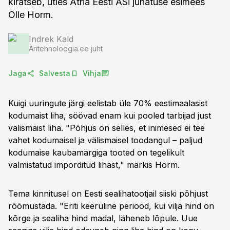
kiratseb, ütles Atria Eesti ASi juhatuse esimees
Olle Horm.
Indrek Kald
Äritehnoloogia.ee juht
Jaga
Salvesta
Vihja
Kuigi uuringute järgi eelistab üle 70% eestimaalasist
kodumaist liha, söövad enam kui pooled tarbijad just
välismaist liha. "Põhjus on selles, et inimesed ei tee
vahet kodumaisel ja välismaisel toodangul – paljud
kodumaise kaubamärgiga tooted on tegelikult
valmistatud imporditud lihast," märkis Horm.
Tema kinnitusel on Eesti sealihatootjail siiski põhjust
rõõmustada. "Eriti keeruline periood, kui vilja hind on
kõrge ja sealiha hind madal, läheneb lõpule. Uue