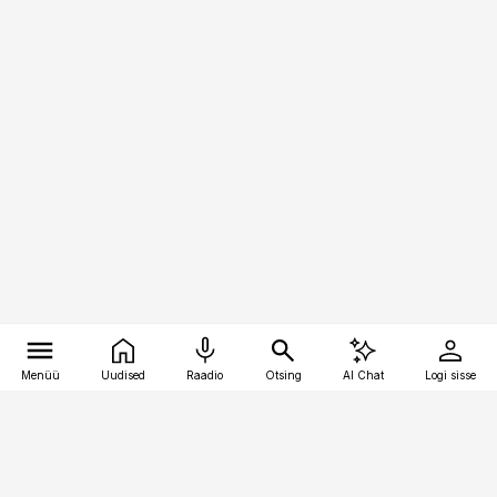
Menüü
Uudised
Raadio
Otsing
AI Chat
Logi sisse
Vana-Lõuna 39/1, 19094 Tallinn