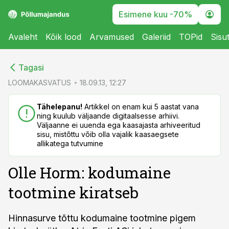
Esimene kuu -70%
Avaleht
Kõik lood
Arvamused
Galeriid
TOPid
Sisu
cebook
cebook
Tagasi
Twitter)
Twitter)
LOOMAKASVATUS
18.09.13, 12:27
kedIn
kedIn
Tähelepanu!
Artikkel on enam kui 5 aastat vana
ning kuulub väljaande digitaalsesse arhiivi.
ail
ail
Väljaanne ei uuenda ega kaasajasta arhiveeritud
sisu, mistõttu võib olla vajalik kaasaegsete
k
k
allikatega tutvumine
Olle Horm: kodumaine
tootmine kiratseb
Hinnasurve tõttu kodumaine tootmine pigem