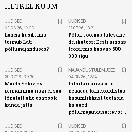
HETKEL KUUM
UUDISED
UUDISED
03.08.26, 12:00
31.07.26, 13:21
Lugeja küsib: mis
Põllul roomab tulevane
toimub Läti
delikatess: Eesti ainsas
põllumajanduses?
teofarmis kasvab 600
000 tigu
UUDISED
MAJANDUSTULEMUSED
29.07.26, 09:30
04.08.26, 12:14
Maido Solovjov:
Infortari ärikasum
piimahinna riski ei saa
peaaegu kahekordistus,
lõputult ühe osapoole
kasumlikkust toetasid
kanda jätta
ka uued
põllumajandusettevõtted
UUDISED
UUDISED