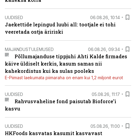
UUDISED
06.08.26, 10:14
Jaekettide lepingud luubi all: tootjale ei tohi
veeretada ostja äririski
MAJANDUSTULEMUSED
06.08.26, 09:34
Põllumajanduse tippjuhi Ahti Kalde firmades
käive üldiselt kerkis, kasum samas nii
kahekordistus kui ka sulas pooleks
E-Piimast laekumata piimaraha on enam kui 1,2 miljonit eurot
UUDISED
05.08.26, 11:17
Rahvusvaheline fond paisutab Bioforce’i
kasvu
UUDISED
05.08.26, 11:00
HKFoods kasvatas kasumit kasvavast