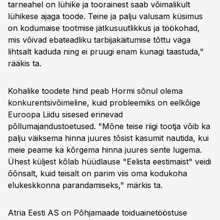
tarneahel on lühike ja toorainest saab võimalikult
lühikese ajaga toode. Teine ja palju valusam küsimus
on kodumaise tootmise jätkusuutlikkus ja töökohad,
mis võivad ebateadliku tarbijakäitumise tõttu väga
lihtsalt kaduda ning ei pruugi enam kunagi taastuda,"
rääkis ta.
Kohalike toodete hind peab Hormi sõnul olema
konkurentsivõimeline, kuid probleemiks on eelkõige
Euroopa Liidu sisesed erinevad
põllumajandustoetused. "Mõne teise riigi tootja võib ka
palju väiksema hinna juures tõsist kasumit nautida, kui
meie peame ka kõrgema hinna juures sente lugema.
Ühest küljest kõlab hüüdlause "Eelista eestimaist" veidi
õõnsalt, kuid teisalt on parim viis oma kodukoha
elukeskkonna parandamiseks," märkis ta.
Atria Eesti AS on Põhjamaade toiduainetööstuse