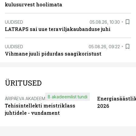
kulusurvest hoolimata
UUDISED
05.08.26, 10:30
LATRAPS sai uue teraviljakaubanduse juhi
UUDISED
05.08.26, 09:22
Vihmane juuli pidurdas saagikoristust
ÜRITUSED
8 akadeemilist tundi
Energiasäästli
ÄRIPÄEVA AKADEEMIA
Tehisintellekti meistriklass
2026
juhtidele - vundament