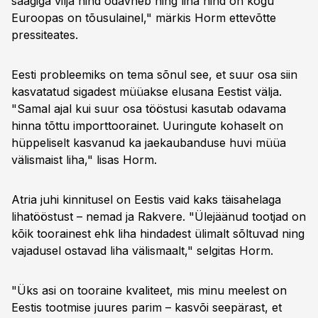
saagiga vilja hind odavneb ning liha hind on kogu
Euroopas on tõusulainel," märkis Horm ettevõtte
pressiteates.
Eesti probleemiks on tema sõnul see, et suur osa siin
kasvatatud sigadest müüakse elusana Eestist välja.
"Samal ajal kui suur osa tööstusi kasutab odavama
hinna tõttu importtoorainet. Uuringute kohaselt on
hüppeliselt kasvanud ka jaekaubanduse huvi müüa
välismaist liha," lisas Horm.
Atria juhi kinnitusel on Eestis vaid kaks täisahelaga
lihatööstust – nemad ja Rakvere. "Ülejäänud tootjad on
kõik toorainest ehk liha hindadest ülimalt sõltuvad ning
vajadusel ostavad liha välismaalt," selgitas Horm.
"Üks asi on tooraine kvaliteet, mis minu meelest on
Eestis tootmise juures parim – kasvõi seepärast, et