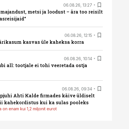
06.08.26, 13:27
majandust, metsi ja loodust – ära too reisilt
sreisijaid“
06.08.26, 12:15
ärikasum kasvas üle kaheksa korra
06.08.26, 10:14
i all: tootjale ei tohi veeretada ostja
06.08.26, 09:34
pjuhi Ahti Kalde firmades käive üldiselt
i kahekordistus kui ka sulas pooleks
 on enam kui 1,2 miljonit eurot