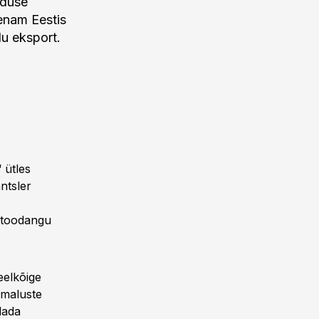
nduse
enam Eestis
u eksport.
 ütles
ntsler
etoodangu
eelkõige
imaluste
dada