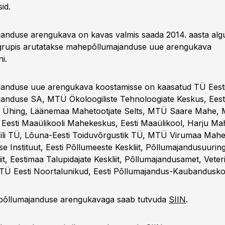
id.
anduse arengukava on kavas valmis saada 2014. aasta alg
ögrupis arutatakse mahepõllumajanduse uue arengukava
ni.
anduse uue arengukava koostamisse on kaasatud TÜ Eesti
anduse SA, MTÜ Ökoloogiliste Tehnoloogiate Keskus, Eest
 Ühing, Läänemaa Mahetootjate Selts, MTÜ Saare Mahe,
Eesti Maaülikooli Mahekeskus, Eesti Maaülikool, Harju Mah
ili TÜ, Lõuna-Eesti Toiduvõrgustik TÜ, MTÜ Virumaa Mahet
e Instituut, Eesti Põllumeeste Keskliit, Põllumajandusuurin
iit, Eestimaa Talupidajate Keskliit, Põllumajandusamet, Veter
TÜ Eesti Noortalunikud, Eesti Põllumajandus-Kaubandusko
põllumajanduse arengukavaga saab tutvuda
SIIN
.