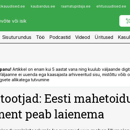
tikauudised.ee
kaubandus.ee
raamatupidaja.ee
ehitusuudised.ee
Infopank
Radar
Sisuturundus
Töö
Podcastid
Videod
Üritused
Kasul
panu!
Artikkel on enam kui 5 aastat vana ning kuulub väljaande digi
. Väljaanne ei uuenda ega kaasajasta arhiveeritud sisu, mistõttu võib ol
sete allikatega tutvumine
ootjad: Eesti mahetoid
ment peab laienema