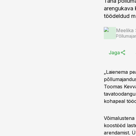
Täna põllum
arengukava k
töödeldud m
Meelika
Põllumaja
Jaga
„Laienema peab
põllumajandus
Toomas Kevva
tavatoodangu
kohapeal tööd
Võimalustena 
koostööd laste
arendamist. Ü