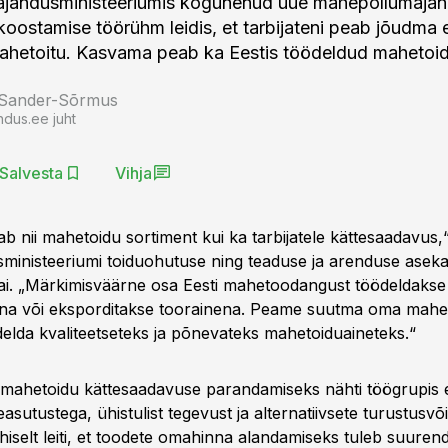
ajandusministeeriumis kogunenud uue mahepõllumaja
oostamise töörühm leidis, et tarbijateni peab jõudma 
ahetoitu. Kasvama peab ka Eestis töödeldud mahetoid
 Sander-Sõrmus
ndus.ee juht
Salvesta
Vihja
 nii mahetoidu sortiment kui ka tarbijatele kättesaadavus,“
ministeeriumi toiduohutuse ning teaduse ja arenduse aseka
i. „Märkimisväärne osa Eesti mahetoodangust töödeldakse
na või eksporditakse toorainena. Peame suutma oma mah
elda kvaliteetseteks ja põnevateks mahetoiduaineteks.“
mahetoidu kättesaadavuse parandamiseks nähti töögrupis 
asutustega, ühistulist tegevust ja alternatiivsete turustusvõ
hiselt leiti, et toodete omahinna alandamiseks tuleb suuren