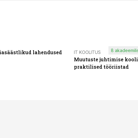
8 akadeemilis
iasäästlikud lahendused
IT KOOLITUS
Muutuste juhtimise kooli
praktilised tööriistad