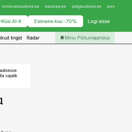
Iseteenindus
kinnisvarauudised.ee
kalastaja.ee
palgauudised.ee
personaliuudi
Telli Põllumajandus
Küsi AI-lt
Esimene kuu -70%
Logi sisse
ikud lingid
Radar
Minu Põllumajandus
taalsesse
la vajalik
u