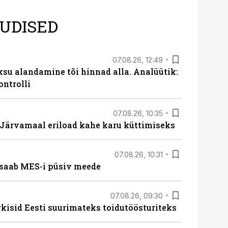
UDISED
07.08.26, 12:49
ksu alandamine tõi hinnad alla. Analüütik:
ontrolli
07.08.26, 10:35
ärvamaal eriload kahe karu küttimiseks
07.08.26, 10:31
saab MES-i püsiv meede
07.08.26, 09:30
rkisid Eesti suurimateks toidutöösturiteks