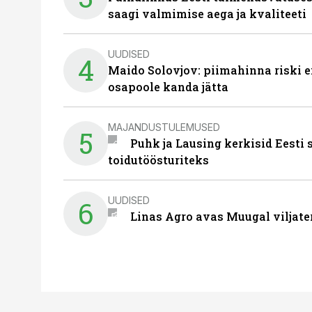
saagi valmimise aega ja kvaliteeti
UUDISED
4
Maido Solovjov: piimahinna riski ei
osapoole kanda jätta
MAJANDUSTULEMUSED
5
Puhk ja Lausing kerkisid Eesti
toidutöösturiteks
UUDISED
6
Linas Agro avas Muugal viljate