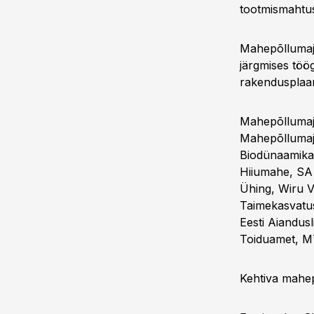
tootmismahtus
Mahepõllumaj
järgmises tö
rakendusplaa
Mahepõllumaj
Mahepõllumaj
Biodünaamika
Hiiumahe, SA 
Ühing, Wiru V
Taimekasvatus
Eesti Aiandusl
Toiduamet, M
Kehtiva mahe