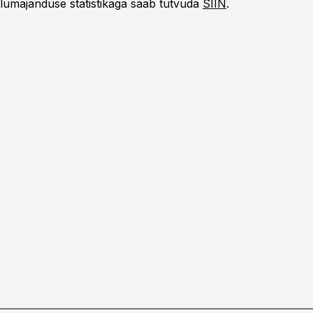
lumajanduse statistikaga saab tutvuda
SIIN
.