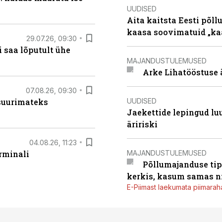
UUDISED
Aita kaitsta Eesti põllu
kaasa soovimatuid „kaa
29.07.26, 09:30
 saa lõputult ühe
MAJANDUSTULEMUSED
Arke Lihatööstuse 
07.08.26, 09:30
UUDISED
 suurimateks
Jaekettide lepingud luub
äririski
04.08.26, 11:23
MAJANDUSTULEMUSED
rminali
Põllumajanduse tip
kerkis, kasum samas ni
E-Piimast laekumata piimaraha