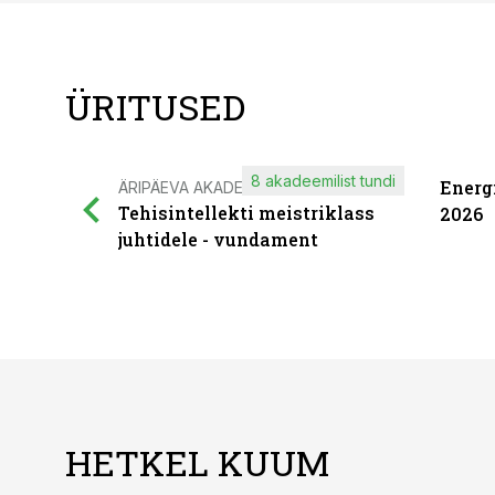
ÜRITUSED
8 akadeemilist tundi
Energ
ÄRIPÄEVA AKADEEMIA
Tehisintellekti meistriklass
2026
juhtidele - vundament
HETKEL KUUM