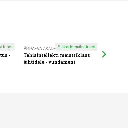
t tundi
8 akadeemilist tundi
ÄRIPÄEVA AKADEEMIA
IT KOOLIT
tus -
Tehisintellekti meistriklass
Muutuste
juhtidele - vundament
praktilis