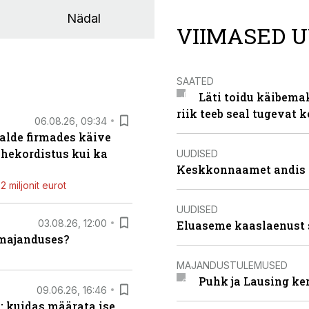
Nädal
VIIMASED U
SAATED
Läti toidu käibema
riik teeb seal tugevat k
06.08.26, 09:34
alde firmades käive
ahekordistus kui ka
UUDISED
Keskkonnaamet andis J
 miljonit eurot
UUDISED
03.08.26, 12:00
Eluaseme kaaslaenust 
umajanduses?
MAJANDUSTULEMUSED
Puhk ja Lausing ke
09.06.26, 16:46
: kuidas määrata ise