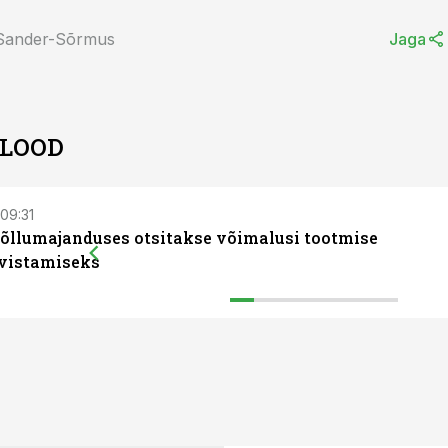
 Sander-Sõrmus
Jaga
 LOOD
 09:31
llumajanduses otsitakse võimalusi tootmise
ivistamiseks