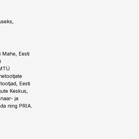
useks,
 Mahe, Eesti
i
 MTÜ
etootjate
ootjad, Eesti
gute Keskus,
inaar- ja
da ning PRIA.