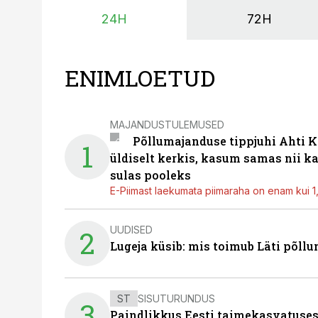
24H
72H
ENIMLOETUD
MAJANDUSTULEMUSED
Põllumajanduse tippjuhi Ahti K
1
üldiselt kerkis, kasum samas nii k
sulas pooleks
E-Piimast laekumata piimaraha on enam kui 1,2
UUDISED
2
Lugeja küsib: mis toimub Läti põll
ST
SISUTURUNDUS
3
Paindlikkus Eesti taimekasvatuses