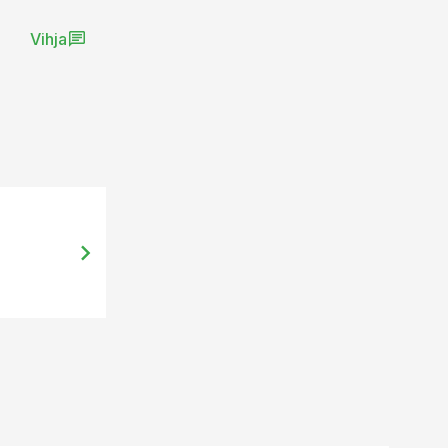
Vihja
13.09.13, 10:34
Pühapäeval selguvad Eesti parim ma