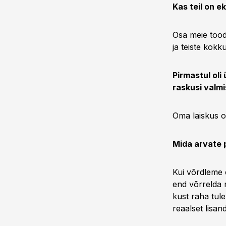
Kas teil on e
Osa meie tooda
ja teiste kokk
Pirmastul oli
raskusi valm
Oma laiskus on
Mida arvate 
Kui võrdleme e
end võrrelda 
kust raha tule
reaalset lisand