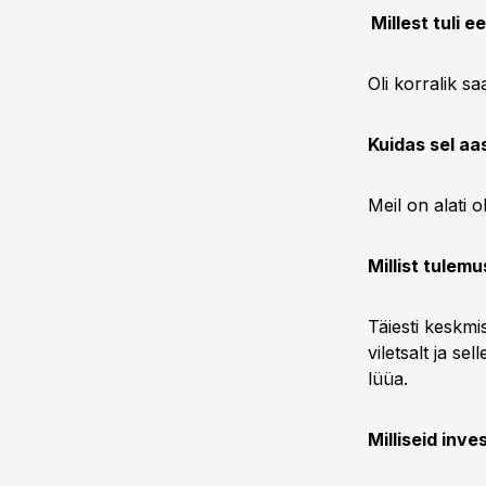
Millest tuli 
Oli korralik s
Kuidas sel aa
Meil on alati 
Millist tulemu
Täiesti keskmi
viletsalt ja s
lüüa.
Milliseid inv