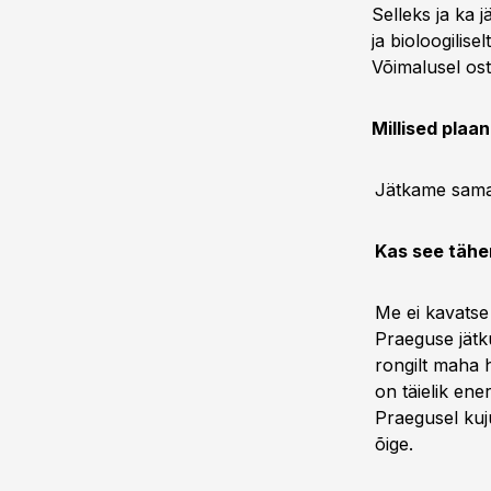
Selleks ja ka 
ja bioloogilis
Võimalusel os
Millised plaa
Jätkame sama
Kas see tähen
Me ei kavatse 
Praeguse jätk
rongilt maha 
on täielik ene
Praegusel kuju
õige.