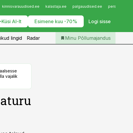
Iseteenindus
kinnisvarauudised.ee
kalastaja.ee
palgauudised.ee
personaliuudi
Telli Põllumajandus
Küsi AI-lt
Esimene kuu -70%
Logi sisse
ikud lingid
Radar
Minu Põllumajandus
taalsesse
la vajalik
maturu