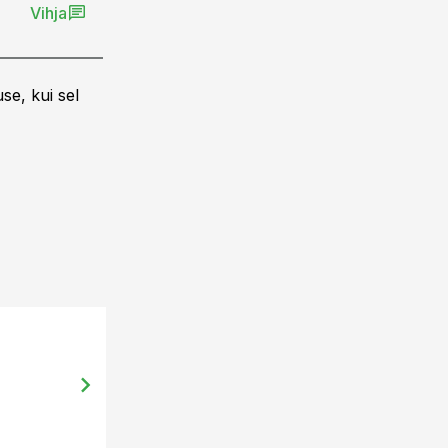
Vihja
se, kui sel
21.10.13, 09:00
Põllumajanduse varjatud edulood