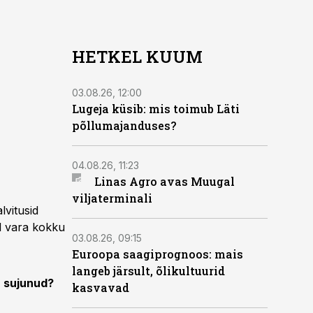
HETKEL KUUM
03.08.26, 12:00
Lugeja küsib: mis toimub Läti
põllumajanduses?
04.08.26, 11:23
Linas Agro avas Muugal
viljaterminali
lvitusid
el vara kokku
03.08.26, 09:15
Euroopa saagiprognoos: mais
langeb järsult, õlikultuurid
 sujunud?
kasvavad