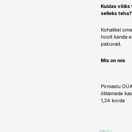
Kuidas võiks
selleks teha?
Kohalikel oma
hoolt kanda el
pakuvad.
Mis on mis
Pirmastu OÜAsu
õlitaimede ka
1,24 korda