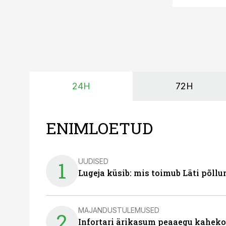
24H
72H
ENIMLOETUD
UUDISED
1
Lugeja küsib: mis toimub Läti põll
MAJANDUSTULEMUSED
2
Infortari ärikasum peaaegu kaheko