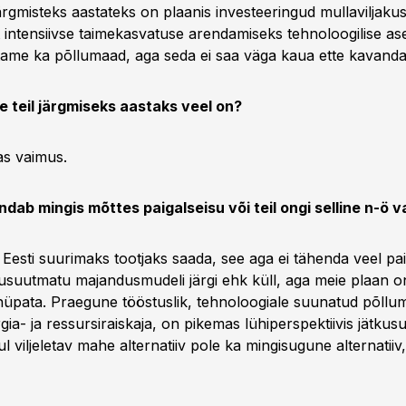
järgmisteks aastateks on plaanis investeeringud mullaviljaku
elt intensiivse taimekasvatuse arendamiseks tehnoloogilise as
tame ka põllumaad, aga seda ei saa väga kaua ette kavanda
ne teil järgmiseks aastaks veel on?
s vaimus.
dab mingis mõttes paigalseisu või teil ongi selline n-ö 
Eesti suurimaks tootjaks saada, see aga ei tähenda veel pai
usuutmatu majandusmudeli järgi ehk küll, aga meie plaan on
hüpata. Praegune tööstuslik, tehnoloogiale suunatud põllu
rgia- ja ressursiraiskaja, on pikemas lühiperspektiivis jätku­
l viljeletav mahe alternatiiv pole ka mingisugune alternatiiv,