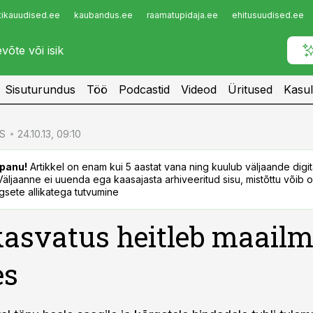
tikauudised.ee
kaubandus.ee
raamatupidaja.ee
ehitusuudised.ee
Infopank
Radar
Sisuturundus
Töö
Podcastid
Videod
Üritused
Kasul
S
24.10.13, 09:10
panu!
Artikkel on enam kui 5 aastat vana ning kuulub väljaande digi
. Väljaanne ei uuenda ega kaasajasta arhiveeritud sisu, mistõttu võib ol
sete allikatega tutvumine
kasvatus heitleb maail
es