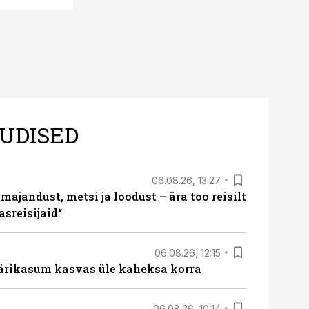
UDISED
06.08.26, 13:27
majandust, metsi ja loodust – ära too reisilt
sreisijaid“
06.08.26, 12:15
ärikasum kasvas üle kaheksa korra
06.08.26, 10:14