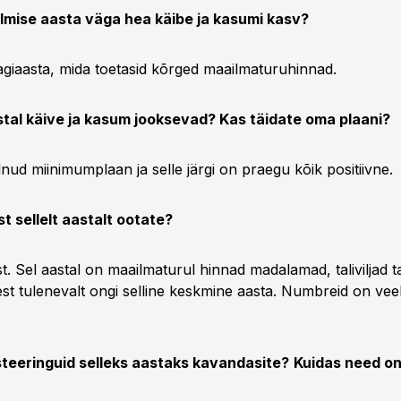
eelmise aasta väga hea käibe ja kasumi kasv?
aagiaasta, mida toetasid kõrged maailmaturuhinnad.
stal käive ja kasum jooksevad? Kas täidate oma plaani?
olnud miinimumplaan ja selle järgi on praegu kõik positiivne.
st sellelt aastalt ootate?
st. Sel aastal on maailmaturul hinnad madalamad, taliviljad ta
ellest tulenevalt ongi selline keskmine aasta. Numbreid on ve
esteeringuid selleks aastaks kavandasite?
Kuidas need on