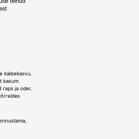
muse teinud
est
se käibekasvu.
et kasum
 raps ja oder.
võrreldes
i ennustama,