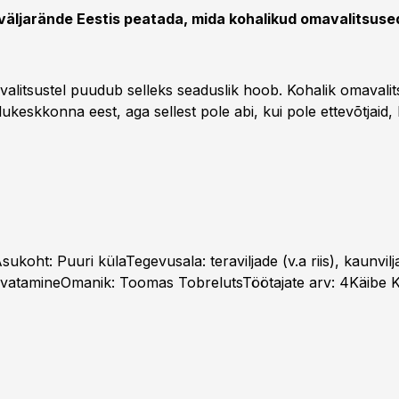
 väljarände Eestis peatada, mida kohalikud omavalitsuse
valitsustel puudub selleks seaduslik hoob. Kohalik omavali
ukeskkonna eest, aga sellest pole abi, kui pole ettevõtjaid,
koht: Puuri külaTegevusala: teraviljade (v.a riis), kaunvilj
svatamineOmanik: Toomas TobrelutsTöötajate arv: 4Käibe K