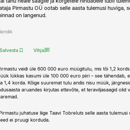
al tänu heale saagile ja kõrgetele hindadele tubli tule
vataja Pirmastu OÜ ootab selle aasta tulemusi huviga, s
hinnad on langenud.
lendik
Salvesta
Vihja
Pirmastu veidi üle 600 000 euro müügitulu, mis tõi 1,2 kord
müük lükkas kasumi üle 100 000 euro piiri – see tähendab, 
a 1,4 korda. Kõige suuremat tulu andis nisu müük, järgnesid
saasta aruandes kirjutas ettevõte, et teraviljasaagid olid 
paremad.
Pirmastu juhatuse liige Taavi Tobreluts selle aasta tulemus
need ei pruugi korduda.