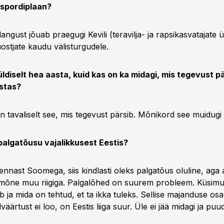
kspordiplaan?
ngust jõuab praegugi Kevili (teravilja- ja rapsikasvatajate ü
uostjate kaudu välis­turgudele.
 üldiselt hea aasta, kuid kas on ka midagi, mis tegevust pä
istas?
 tavaliselt see, mis tegevust pärsib. Mõnikord see muidugi 
palgatõusu vajalikkusest Eestis?
nnast Soomega, siis kindlasti oleks palgatõus oluline, aga 
mõne muu riigiga. Palgalõhed on suurem probleem. Küsimus
b ja mida on tehtud, et ta ikka tuleks. Sellise majanduse osa
väärtust ei loo, on Eestis liiga suur. Üle ei jää midagi ja puu