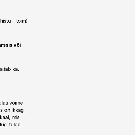
histu – toim)
rssis või
aitab ka.
alati võime
 on ikkagi,
kaal, mis
dugi tuleb.