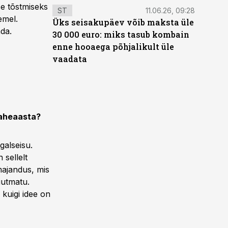
se tõstmiseks
ST
11.06.26, 09:28
emel.
Üks seisakupäev võib maksta üle
da.
30 000 euro: miks tasub kombain
enne hooaega põhjalikult üle
vaadata
vaheaasta?
galseisu.
 sellelt
majandus, mis
suutmatu.
 kuigi idee on