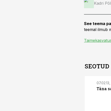
Kadri Põ
See teema pa
teemal ilmub m
Taimekasvatu
SEOTUD
07.02.13,
Täna s