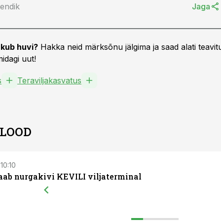
lendik
Jaga
kub huvi?
Hakka neid märksõnu jälgima ja saad alati teavitu
idagi uut!
s
Teraviljakasvatus
 LOOD
 10:10
aab nurgakivi KEVILI viljaterminal