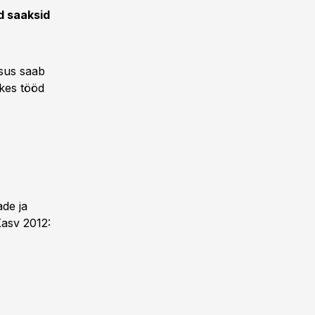
d saaksid
tsus saab
 kes tööd
ade ja
asv 2012: