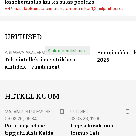
kahekordistus kui ka sulas pooleks
E-Piimast laekumata piimaraha on enam kui 1,2 miljonit eurot
ÜRITUSED
8 akadeemilist tundi
Energiasäästli
ÄRIPÄEVA AKADEEMIA
Tehisintellekti meistriklass
2026
juhtidele - vundament
HETKEL KUUM
MAJANDUSTULEMUSED
UUDISED
06.08.26, 09:34
03.08.26, 12:00
Põllumajanduse
Lugeja küsib: mis
tippjuhi Ahti Kalde
toimub Läti