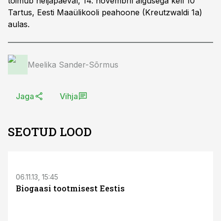
toimub neljapäeval, 14. novembril algusega kell 10
Tartus, Eesti Maaülikooli peahoone (Kreutzwaldi 1a)
aulas.
Meelika Sander-Sõrmus
Jaga
Vihja
SEOTUD LOOD
06.11.13, 15:45
Biogaasi tootmisest Eestis