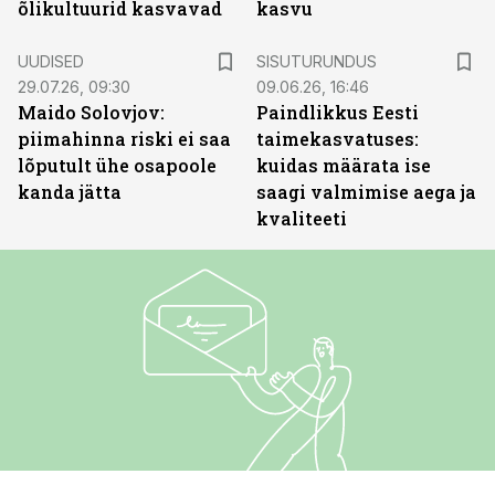
õlikultuurid kasvavad
kasvu
ST
UUDISED
SISUTURUNDUS
29.07.26, 09:30
09.06.26, 16:46
Maido Solovjov:
Paindlikkus Eesti
piimahinna riski ei saa
taimekasvatuses:
lõputult ühe osapoole
kuidas määrata ise
kanda jätta
saagi valmimise aega ja
kvaliteeti