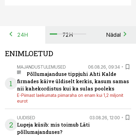
24H
72H
Nädal
ENIMLOETUD
MAJANDUSTULEMUSED
06.08.26, 09:34
Põllumajanduse tippjuhi Ahti Kalde
firmades käive üldiselt kerkis, kasum samas
1
nii kahekordistus kui ka sulas pooleks
E-Piimast laekumata piimaraha on enam kui 1,2 miljonit
eurot
UUDISED
03.08.26, 12:00
2
Lugeja küsib: mis toimub Läti
põllumajanduses?