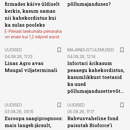
firmades käive üldiselt
põllumajanduses?
kerkis, kasum samas
nii kahekordistus kui
ka sulas pooleks
E-Piimast laekumata piimaraha
on enam kui 1,2 miljonit eurot
UUDISED
MAJANDUSTULEMUSED
04.08.26, 11:23
04.08.26, 12:14
Linas Agro avas
Infortari ärikasum
Muugal viljaterminali
peaaegu kahekordistus,
kasumlikkust toetasid
ka uued
põllumajandusettevõtted
UUDISED
UUDISED
03.08.26, 09:15
05.08.26, 11:17
Euroopa saagiprognoos:
Rahvusvaheline fond
mais langeb järsult,
paisutab Bioforce’i