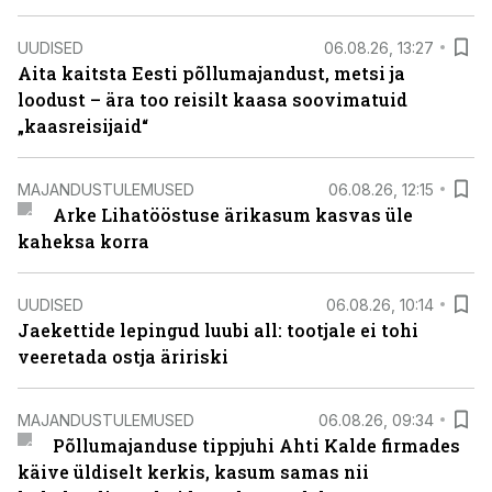
UUDISED
06.08.26, 13:27
Aita kaitsta Eesti põllumajandust, metsi ja
loodust – ära too reisilt kaasa soovimatuid
„kaasreisijaid“
MAJANDUSTULEMUSED
06.08.26, 12:15
Arke Lihatööstuse ärikasum kasvas üle
kaheksa korra
UUDISED
06.08.26, 10:14
Jaekettide lepingud luubi all: tootjale ei tohi
veeretada ostja äririski
MAJANDUSTULEMUSED
06.08.26, 09:34
Põllumajanduse tippjuhi Ahti Kalde firmades
käive üldiselt kerkis, kasum samas nii