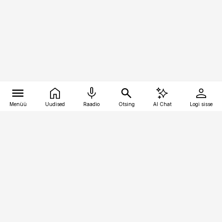
Menüü
Uudised
Raadio
Otsing
AI Chat
Logi sisse
Vana-Lõuna 39/1, 19094 Tallinn
(+372) 667 0111
pollumajandus@pollumajandus.ee
Telli
Reklaam
Firmast