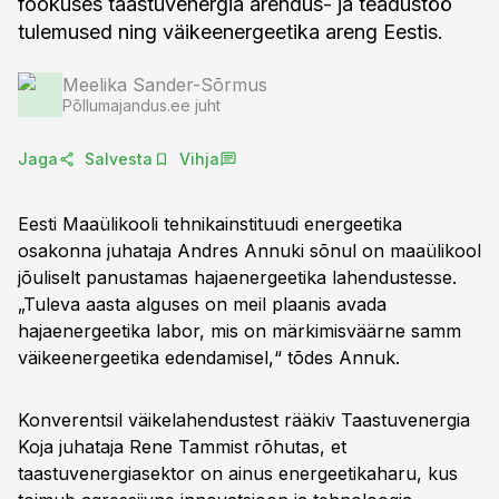
fookuses taastuvenergia arendus- ja teadustöö
tulemused ning väikeenergeetika areng Eestis.
Meelika Sander-Sõrmus
Põllumajandus.ee juht
Jaga
Salvesta
Vihja
Eesti Maaülikooli tehnikainstituudi energeetika
osakonna juhataja Andres Annuki sõnul on maaülikool
jõuliselt panustamas hajaenergeetika lahendustesse.
„Tuleva aasta alguses on meil plaanis avada
hajaenergeetika labor, mis on märkimisväärne samm
väikeenergeetika edendamisel,“ tõdes Annuk.
Konverentsil väikelahendustest rääkiv Taastuvenergia
Koja juhataja Rene Tammist rõhutas, et
taastuvenergiasektor on ainus energeetikaharu, kus