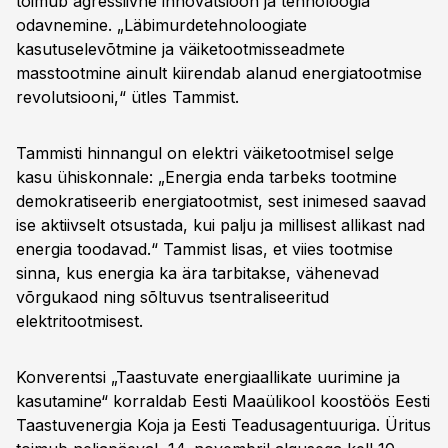
toimub agressiivne innovatsioon ja tehnoloogia
odavnemine. „Läbimurdetehnoloogiate
kasutuselevõtmine ja väiketootmisseadmete
masstootmine ainult kiirendab alanud energiatootmise
revolutsiooni,“ ütles Tammist.
Tammisti hinnangul on elektri väiketootmisel selge
kasu ühiskonnale: „Energia enda tarbeks tootmine
demokratiseerib energiatootmist, sest inimesed saavad
ise aktiivselt otsustada, kui palju ja millisest allikast nad
energia toodavad.“ Tammist lisas, et viies tootmise
sinna, kus energia ka ära tarbitakse, vähenevad
võrgukaod ning sõltuvus tsentraliseeritud
elektritootmisest.
Konverentsi „Taastuvate energiaallikate uurimine ja
kasutamine“ korraldab Eesti Maaülikool koostöös Eesti
Taastuvenergia Koja ja Eesti Teadusagentuuriga. Üritus