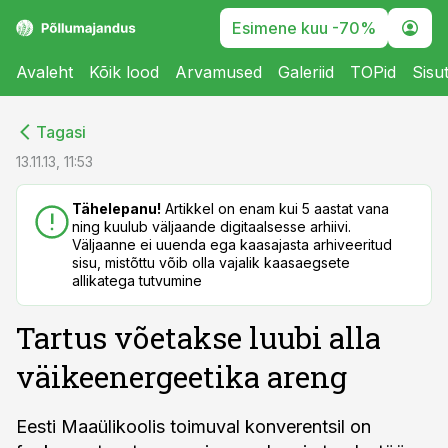
Esimene kuu -70%
Avaleht
Kõik lood
Arvamused
Galeriid
TOPid
Sisu
cebook
cebook
Tagasi
Twitter)
Twitter)
13.11.13, 11:53
kedIn
kedIn
Tähelepanu!
Artikkel on enam kui 5 aastat vana
ning kuulub väljaande digitaalsesse arhiivi.
ail
ail
Väljaanne ei uuenda ega kaasajasta arhiveeritud
sisu, mistõttu võib olla vajalik kaasaegsete
k
k
allikatega tutvumine
Tartus võetakse luubi alla
väikeenergeetika areng
Eesti Maaülikoolis toimuval konverentsil on