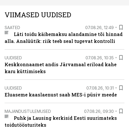
VIIMASED UUDISED
SAATED
07.08.26, 12:49
Läti toidu käibemaksu alandamine tõi hinnad
alla. Analüütik: riik teeb seal tugevat kontrolli
UUDISED
07.08.26, 10:35
Keskkonnaamet andis Järvamaal eriload kahe
karu küttimiseks
UUDISED
07.08.26, 10:31
Eluaseme kaaslaenust saab MES-i püsiv meede
MAJANDUSTULEMUSED
07.08.26, 09:30
Puhk ja Lausing kerkisid Eesti suurimateks
toidutöösturiteks