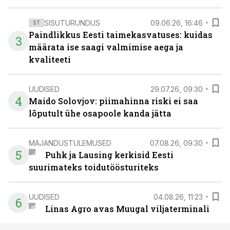
SISUTURUNDUS
09.06.26, 16:46
ST
Paindlikkus Eesti taimekasvatuses: kuidas
3
määrata ise saagi valmimise aega ja
kvaliteeti
UUDISED
29.07.26, 09:30
4
Maido Solovjov: piimahinna riski ei saa
lõputult ühe osapoole kanda jätta
MAJANDUSTULEMUSED
07.08.26, 09:30
5
Puhk ja Lausing kerkisid Eesti
suurimateks toidutöösturiteks
UUDISED
04.08.26, 11:23
6
Linas Agro avas Muugal viljaterminali