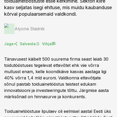
toiduainetööstuste esile kerkimine. Sektori kiire
kasv seljatas isegi ehituse, mis muidu kaubanduse
kõrval populaarsemaid valdkondi.
Alyona Stadnik
Jaga
Salvesta
Vihja
Tänavusest käibelt 500 suurema firma seast leiab 30
toidutööstuses tegelevat ettevõtet ehk viie võrra
mullusst enam, kelle koondkäive kasvas aastaga ligi
40% võrra 1,4 mld euroni. Valdkonna ettevõtjate
sõnul paistab toiduainetööstus teistest edukam
innovatsiooni ja investeeringute tõttu. Järgmise aasta
märksõnad on hinnasurve ja konkurents.
Toiduainetööstuse lipulaev oli eelmisel aastal Eesti üks