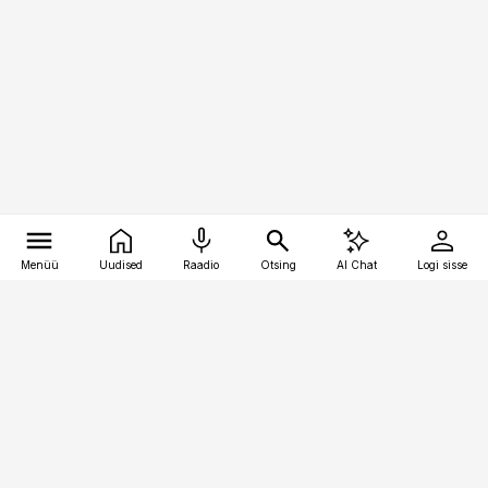
Menüü
Uudised
Raadio
Otsing
AI Chat
Logi sisse
Vana-Lõuna 39/1, 19094 Tallinn
(+372) 667 0111
pollumajandus@pollumajandus.ee
Telli
Reklaam