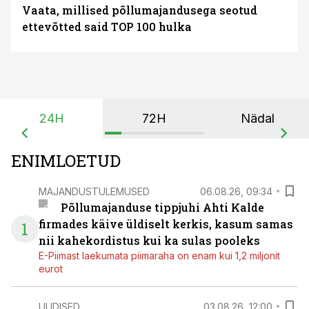
Vaata, millised põllumajandusega seotud
ettevõtted said TOP 100 hulka
24H
72H
Nädal
ENIMLOETUD
MAJANDUSTULEMUSED
06.08.26, 09:34
Põllumajanduse tippjuhi Ahti Kalde
firmades käive üldiselt kerkis, kasum samas
1
nii kahekordistus kui ka sulas pooleks
E-Piimast laekumata piimaraha on enam kui 1,2 miljonit
eurot
UUDISED
03.08.26, 12:00