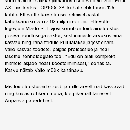
suuremaid kohalikke piimatööstusettevõtteid Valio Eesti
AS, mis kerkis TOP100s 38. kohale ehk tõusis 125
kohta. Ettevõtte käive tõusis eelmisel aastal
kaheksandiku võrra 62 miljoni euroni. Ettevõtte
tegevjuhi Maido Solovjovi sõnul on toiduainetööstus
püsiva nõudlusega sektor, sest inimeste arvukus aina
kasvab ning raha toidule kulutatakse järjest enam.
Valio kasvas toodete, paigas protsesside ja heal
tasemel tehnoloogiate toel. "Edu on alati komplekt
mitmete asjade heast koostoimimisest," sõnas ta.
Kasvu näitab Valio müük ka tänavu.
Mis toidutööstuseid soosib ja mille arvelt nad kasvavad
ning kuidas rohkem müüa, loe pikemalt tänasest
Äripäeva paberlehest.