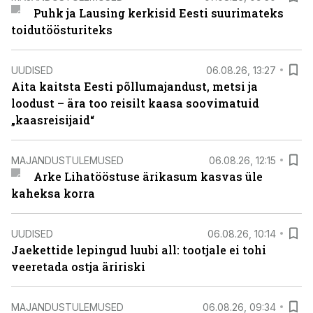
Puhk ja Lausing kerkisid Eesti suurimateks
toidutöösturiteks
UUDISED
06.08.26, 13:27
Aita kaitsta Eesti põllumajandust, metsi ja
loodust – ära too reisilt kaasa soovimatuid
„kaasreisijaid“
MAJANDUSTULEMUSED
06.08.26, 12:15
Arke Lihatööstuse ärikasum kasvas üle
kaheksa korra
UUDISED
06.08.26, 10:14
Jaekettide lepingud luubi all: tootjale ei tohi
veeretada ostja äririski
MAJANDUSTULEMUSED
06.08.26, 09:34