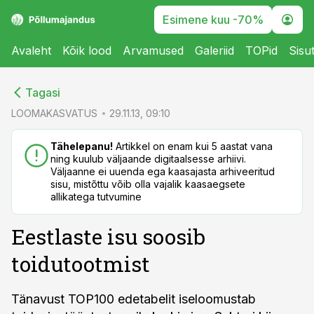
Esimene kuu -70%
Avaleht
Kõik lood
Arvamused
Galeriid
TOPid
Sisu
cebook
cebook
Tagasi
Twitter)
Twitter)
LOOMAKASVATUS
29.11.13, 09:10
kedIn
kedIn
Tähelepanu!
Artikkel on enam kui 5 aastat vana
ning kuulub väljaande digitaalsesse arhiivi.
ail
ail
Väljaanne ei uuenda ega kaasajasta arhiveeritud
sisu, mistõttu võib olla vajalik kaasaegsete
k
k
allikatega tutvumine
Eestlaste isu soosib
toidutootmist
Tänavust TOP100 edetabelit iseloomustab