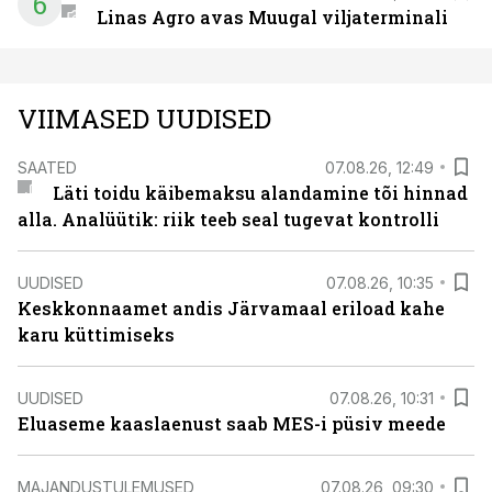
6
Linas Agro avas Muugal viljaterminali
VIIMASED UUDISED
SAATED
07.08.26, 12:49
Läti toidu käibemaksu alandamine tõi hinnad
alla. Analüütik: riik teeb seal tugevat kontrolli
UUDISED
07.08.26, 10:35
Keskkonnaamet andis Järvamaal eriload kahe
karu küttimiseks
UUDISED
07.08.26, 10:31
Eluaseme kaaslaenust saab MES-i püsiv meede
MAJANDUSTULEMUSED
07.08.26, 09:30