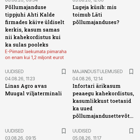
Põllumajanduse
Lugeja küsib: mis
tippjuhi Ahti Kalde
toimub Läti
firmades käive üldiselt
põllumajanduses?
kerkis, kasum samas
nii kahekordistus kui
ka sulas pooleks
E-Piimast laekumata piimaraha
on enam kui 1,2 miljonit eurot
UUDISED
MAJANDUSTULEMUSED
04.08.26, 11:23
04.08.26, 12:14
Linas Agro avas
Infortari ärikasum
Muugal viljaterminali
peaaegu kahekordistus,
kasumlikkust toetasid
ka uued
põllumajandusettevõtted
UUDISED
UUDISED
03.08.26, 09:15
05.08.26, 11:17