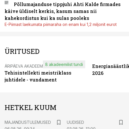
Põllumajanduse tippjuhi Ahti Kalde firmades
käive üldiselt kerkis, kasum samas nii
kahekordistus kui ka sulas pooleks
E-Piimast laekumata piimaraha on enam kui 1,2 miljonit eurot
ÜRITUSED
8 akadeemilist tundi
Energiasäästli
ÄRIPÄEVA AKADEEMIA
Tehisintellekti meistriklass
2026
juhtidele - vundament
HETKEL KUUM
MAJANDUSTULEMUSED
UUDISED
06.08.26, 09:34
03.08.26, 12:00