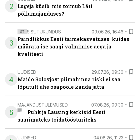
2
Lugeja küsib: mis toimub Läti
põllumajanduses?
SISUTURUNDUS
09.06.26, 16:46
ST
Paindlikkus Eesti taimekasvatuses: kuidas
3
määrata ise saagi valmimise aega ja
kvaliteeti
UUDISED
29.07.26, 09:30
4
Maido Solovjov: piimahinna riski ei saa
lõputult ühe osapoole kanda jätta
MAJANDUSTULEMUSED
07.08.26, 09:30
5
Puhk ja Lausing kerkisid Eesti
suurimateks toidutöösturiteks
UUDISED
04.08.26, 11:23