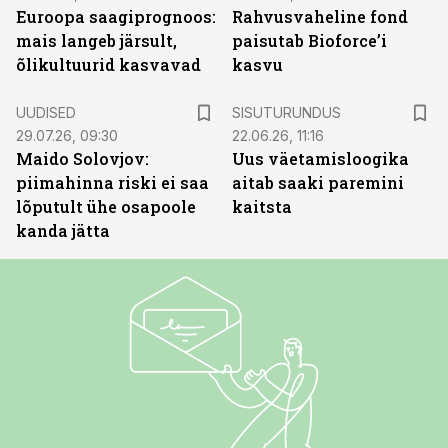
Euroopa saagiprognoos:
Rahvusvaheline fond
mais langeb järsult,
paisutab Bioforce’i
õlikultuurid kasvavad
kasvu
ST
UUDISED
SISUTURUNDUS
29.07.26, 09:30
22.06.26, 11:16
Maido Solovjov:
Uus väetamisloogika
piimahinna riski ei saa
aitab saaki paremini
lõputult ühe osapoole
kaitsta
kanda jätta