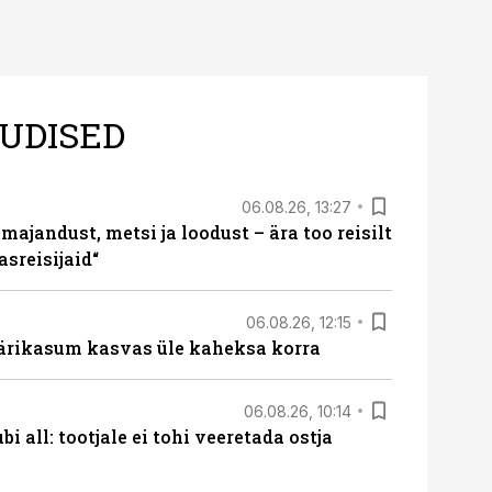
UDISED
06.08.26, 13:27
majandust, metsi ja loodust – ära too reisilt
sreisijaid“
06.08.26, 12:15
ärikasum kasvas üle kaheksa korra
06.08.26, 10:14
i all: tootjale ei tohi veeretada ostja