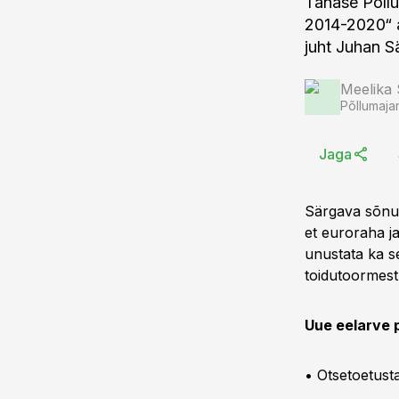
Tänase Põllu
2014-2020“ a
juht Juhan S
Meelika
Põllumaja
Jaga
Särgava sõnul 
et euroraha ja
unustata ka se
toidutoormest
Uue eelarve 
• Otsetoetust