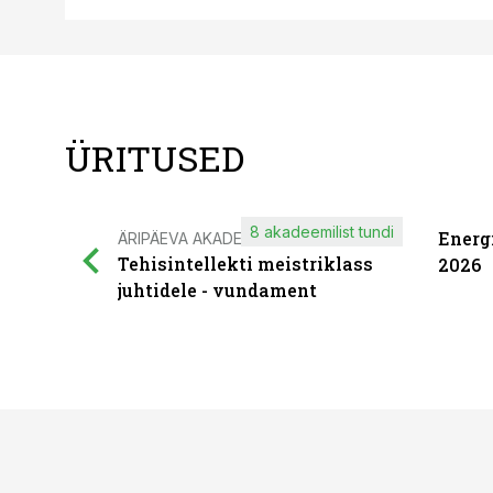
ÜRITUSED
8 akadeemilist tundi
Energ
ÄRIPÄEVA AKADEEMIA
Tehisintellekti meistriklass
2026
juhtidele - vundament