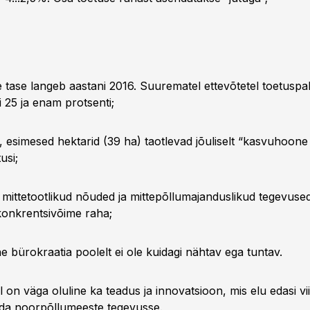
e tase langeb aastani 2016. Suurematel ettevõtetel toetuspa
 25 ja enam protsenti;
, esimesed hektarid (39 ha) taotlevad jõuliselt “kasvuhoone 
usi;
 mittetootlikud nõuded ja mittepõllumajanduslikud tegevuse
onkrentsivõime raha;
e bürokraatia poolelt ei ole kuidagi nähtav ega tuntav.
on väga oluline ka teadus ja innovatsioon, mis elu edasi vii
da noorpõllumeeste tegevusse.