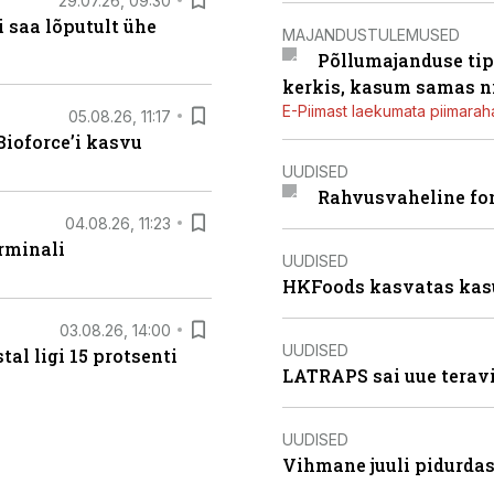
29.07.26, 09:30
 saa lõputult ühe
MAJANDUSTULEMUSED
Põllumajanduse tip
kerkis, kasum samas ni
E-Piimast laekumata piimaraha
05.08.26, 11:17
ioforce’i kasvu
UUDISED
Rahvusvaheline fon
04.08.26, 11:23
rminali
UUDISED
HKFoods kasvatas kas
03.08.26, 14:00
UUDISED
al ligi 15 protsenti
LATRAPS sai uue teravi
UUDISED
Vihmane juuli pidurdas