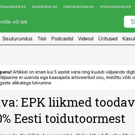
tikauudised.ee
kaubandus.ee
raamatupidaja.ee
ehitusuudised.ee
Infopank
Radar
Sisuturundus
Töö
Podcastid
Videod
Üritused
Kasul
panu!
Artikkel on enam kui 5 aastat vana ning kuulub väljaande digi
. Väljaanne ei uuenda ega kaasajasta arhiveeritud sisu, mistõttu võib ol
sete allikatega tutvumine
va: EPK liikmed tooda
80% Eesti toidutoormest