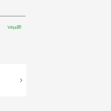
Vihja
29.11.13, 12:57
Seeder: põllumajanduse ja maaelu r
pilti