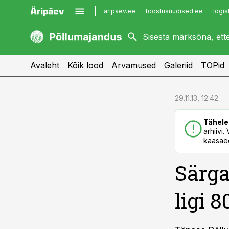
aripaev.ee
tööstusuudised.ee
logis
kaubandus.ee
imelineajalugu.ee
kinnisvarauudised.ee
imelineteadus.ee
Avaleht
Kõik lood
Arvamused
Galeriid
TOPid
cebook
cebook
29.11.13, 12:42
Twitter)
Twitter)
Tähele
kedIn
kedIn
arhiivi
kaasaeg
ail
ail
Särga
k
k
ligi 