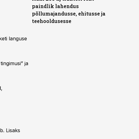
paindlik lahendus
põllumajandusse, ehitusse ja
teehooldusesse
keti languse
tingimusi” ja
d,
b. Lisaks