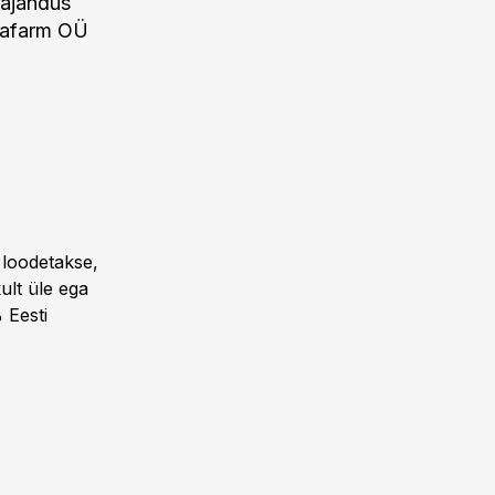
majandus
idafarm OÜ
 loodetakse,
ult üle ega
 Eesti