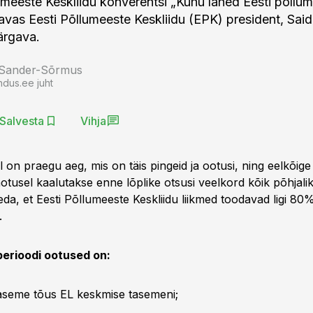
meeste Keskliidu konverentsi „Kuhu lähed Eesti põllu
vas Eesti Põllumeeste Keskliidu (EPK) president, Sa
ärgava.
 Sander-Sõrmus
ndus.ee juht
Salvesta
Vihja
on praegu aeg, mis on täis pingeid ja ootusi, ning eelkõige
otusel kaalutakse enne lõplike otsusi veelkord kõik põhjalik
da, et Eesti Põllumeeste Keskliidu liikmed toodavad ligi 80%
.
perioodi ootused on:
aseme tõus EL keskmise tasemeni;