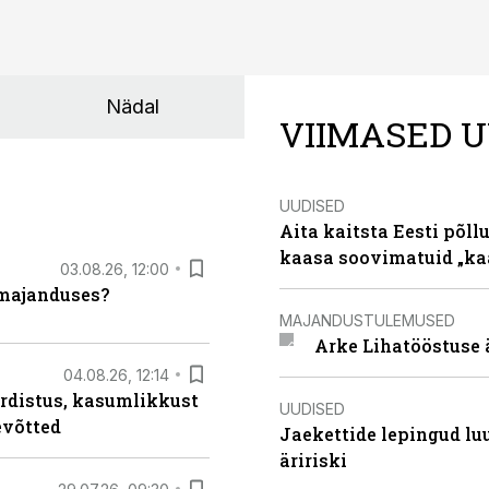
Nädal
VIIMASED U
UUDISED
Aita kaitsta Eesti põllu
kaasa soovimatuid „kaa
03.08.26, 12:00
umajanduses?
MAJANDUSTULEMUSED
Arke Lihatööstuse 
04.08.26, 12:14
rdistus, kasumlikkust
UUDISED
evõtted
Jaekettide lepingud luub
äririski