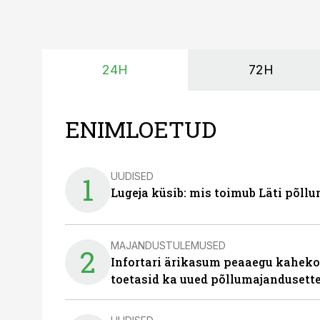
24H
72H
ENIMLOETUD
UUDISED
1
Lugeja küsib: mis toimub Läti põll
MAJANDUSTULEMUSED
2
Infortari ärikasum peaaegu kaheko
toetasid ka uued põllumajandusett