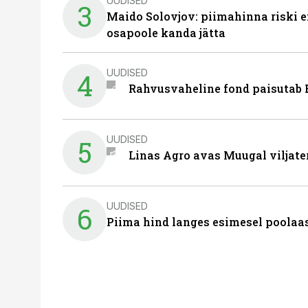
UUDISED
3
Maido Solovjov: piimahinna riski ei
osapoole kanda jätta
UUDISED
4
Rahvusvaheline fond paisutab B
UUDISED
5
Linas Agro avas Muugal viljate
UUDISED
6
Piima hind langes esimesel poolaast