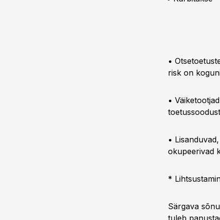
• Otsetoetust
risk on koguni
• Väiketootjad
toetussoodust
• Lisanduvad,
okupeerivad k
* Lihtsustamin
Särgava sõnul 
tuleb panusta