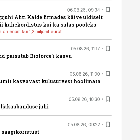
06.08.26, 09:34
pjuhi Ahti Kalde firmades käive üldiselt
i kahekordistus kui ka sulas pooleks
 on enam kui 1,2 miljonit eurot
05.08.26, 11:17
d paisutab Bioforce’i kasvu
05.08.26, 11:00
umit kasvavast kulusurvest hoolimata
05.08.26, 10:30
ljakaubanduse juhi
05.08.26, 09:22
 saagikoristust