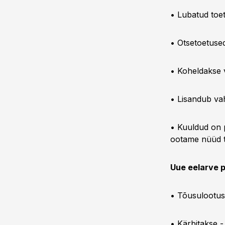
• Lubatud toet
• Otsetoetuse
• Koheldakse v
• Lisandub va
• Kuuldud on p
ootame nüüd t
Uue eelarve p
• Tõusulootus
• Kärbitakse -