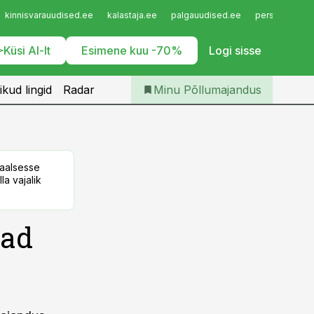
Iseteenindus
kinnisvarauudised.ee
kalastaja.ee
palgauudised.ee
personaliuudi
Telli Põllumajandus
Küsi AI-lt
Esimene kuu -70%
Logi sisse
ikud lingid
Radar
Minu Põllumajandus
taalsesse
la vajalik
vad