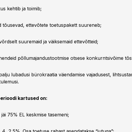
us kehtib ja toimib;
d tõusevad, ettevõtete toetuspakett suureneb;
õrdselt suuremaid ja väiksemaid ettevõtteid;
hendeid põllumajandustootmise otsese konkurntsivõime tõs
alju lubadusi bürokraatia väendamise vajadusest, lihtsusta
ulemusi.
erioodi kartused on:
 jäi 75% EL keskmise tasemeni;
 4...2,5%. Osa toetuse rahast asendatakse “jutuga”;