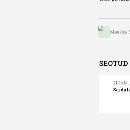
Meelika
SEOTUD
21.04.14,
Saidaf