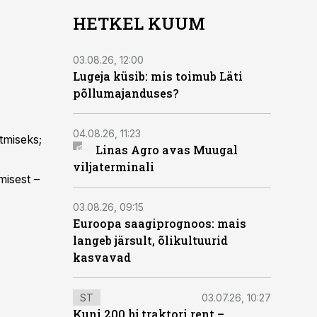
HETKEL KUUM
03.08.26, 12:00
Lugeja küsib: mis toimub Läti
põllumajanduses?
04.08.26, 11:23
tmiseks;
Linas Agro avas Muugal
viljaterminali
misest –
03.08.26, 09:15
Euroopa saagiprognoos: mais
langeb järsult, õlikultuurid
kasvavad
ST
03.07.26, 10:27
Kuni 200 hj traktori rent –