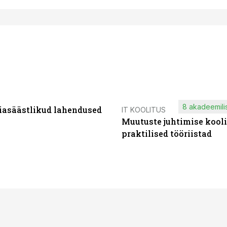
8 akadeemilis
iasäästlikud lahendused
IT KOOLITUS
Muutuste juhtimise kooli
praktilised tööriistad