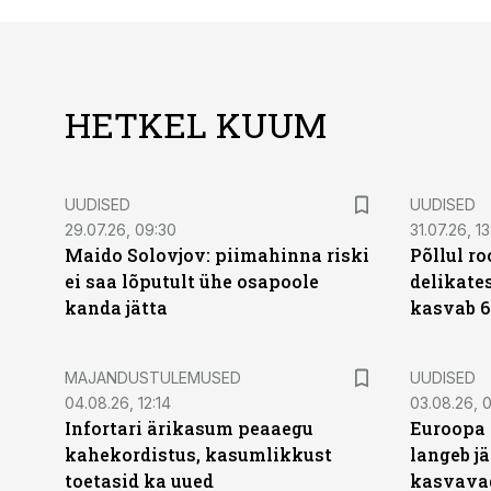
HETKEL KUUM
UUDISED
UUDISED
29.07.26, 09:30
31.07.26, 13
Maido Solovjov: piimahinna riski
Põllul r
ei saa lõputult ühe osapoole
delikates
kanda jätta
kasvab 6
MAJANDUSTULEMUSED
UUDISED
04.08.26, 12:14
03.08.26, 0
Infortari ärikasum peaaegu
Euroopa 
kahekordistus, kasumlikkust
langeb jä
toetasid ka uued
kasvava