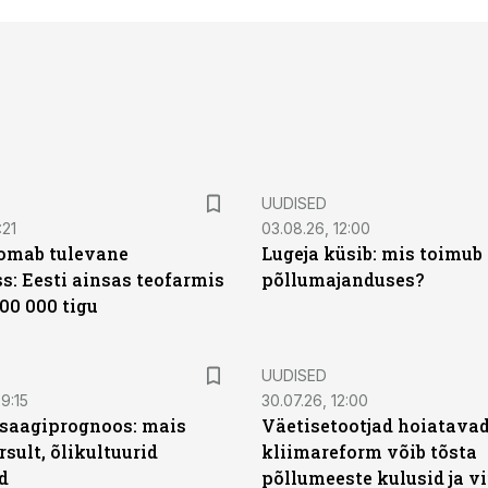
UUDISED
:21
03.08.26, 12:00
oomab tulevane
Lugeja küsib: mis toimub 
s: Eesti ainsas teofarmis
põllumajanduses?
00 000 tigu
UUDISED
9:15
30.07.26, 12:00
saagiprognoos: mais
Väetisetootjad hoiatavad
rsult, õlikultuurid
kliimareform võib tõsta
d
põllumeeste kulusid ja vi