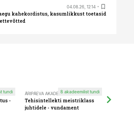
04.08.26, 12:14
aegu kahekordistus, kasumlikkust toetasid
ettevõtted
t tundi
8 akadeemilist tundi
ÄRIPÄEVA AKADEEMIA
IT KOOLIT
tus -
Tehisintellekti meistriklass
Muutuste
juhtidele - vundament
praktilis