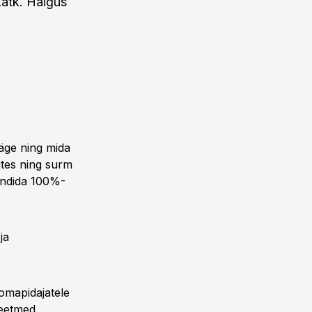
katk. Haigus
iäge ning mida
ites ning surm
ündida 100%-
ja
oomapidajatele
meetmed.