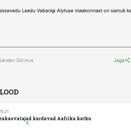
ssevedu Leedu Vabariigi Alytuse maakonnast on samuti ke
 Sander-Sõrmus
Jaga
 LOOD
15:21
seakasvatajad kardavad Aafrika katku