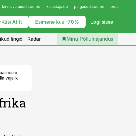
Iseteenindus
kinnisvarauudised.ee
kalastaja.ee
palgauudised.ee
personaliuudi
Telli Põllumajandus
Küsi AI-lt
Esimene kuu -70%
Logi sisse
ikud lingid
Radar
Minu Põllumajandus
taalsesse
la vajalik
frika