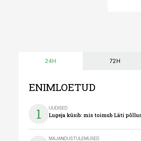
24H
72H
ENIMLOETUD
UUDISED
1
Lugeja küsib: mis toimub Läti põll
MAJANDUSTULEMUSED