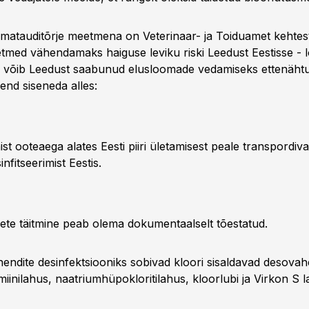
matauditõrje meetmena on Veterinaar- ja Toiduamet kehte
med vähendamaks haiguse leviku riski Leedust Eestisse - 
le võib Leedust saabunud elusloomade vedamiseks ettenäht
end siseneda alles:
st ooteaega alates Eesti piiri ületamisest peale transpordiv
nfitseerimist Eestis.
e täitmine peab olema dokumentaalselt tõestatud.
endite desinfektsiooniks sobivad kloori sisaldavad desova
iinilahus, naatriumhüpokloritilahus, kloorlubi ja Virkon S 