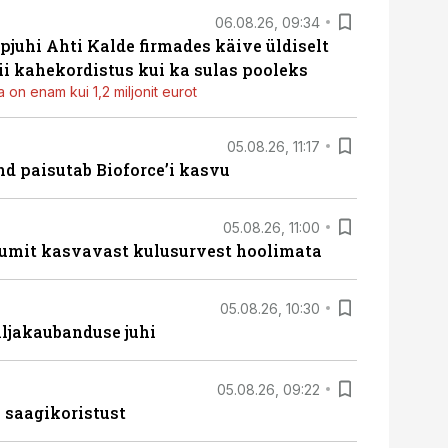
06.08.26, 09:34
pjuhi Ahti Kalde firmades käive üldiselt
i kahekordistus kui ka sulas pooleks
 on enam kui 1,2 miljonit eurot
05.08.26, 11:17
d paisutab Bioforce’i kasvu
05.08.26, 11:00
umit kasvavast kulusurvest hoolimata
05.08.26, 10:30
ljakaubanduse juhi
05.08.26, 09:22
 saagikoristust