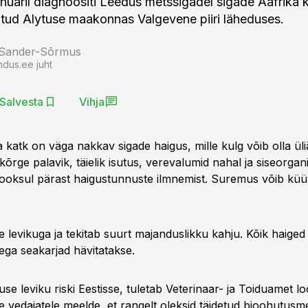
anuaril diagnoositi Leedus metssigadel sigade Aafrika 
tud Alytuse maakonnas Valgevene piiri läheduses.
 Sander-Sõrmus
ndus.ee juht
Salvesta
Vihja
 katk on väga nakkav sigade haigus, mille kulg võib olla ül
õrge palavik, täielik isutus, verevalumid nahal ja siseorgan
jooksul pärast haigustunnuste ilmnemist. Suremus võib kü
e levikuga ja tekitab suurt majanduslikku kahju. Kõik haiged 
ega seakarjad hävitatakse.
guse leviku riski Eestisse, tuletab Veterinaar- ja Toiduamet l
e vedajatele meelde, et rangelt oleksid täidetud bioohutus