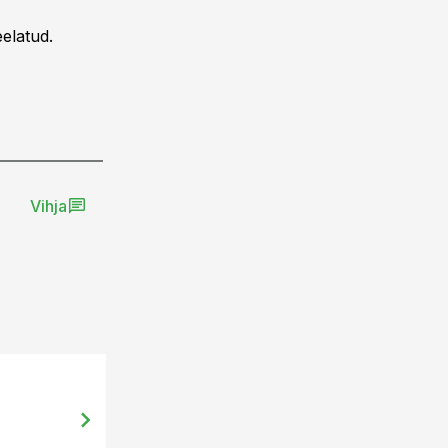
elatud.
Vihja
20.02.14, 09:25
Rüütli: Aafrika seakatku ennetami