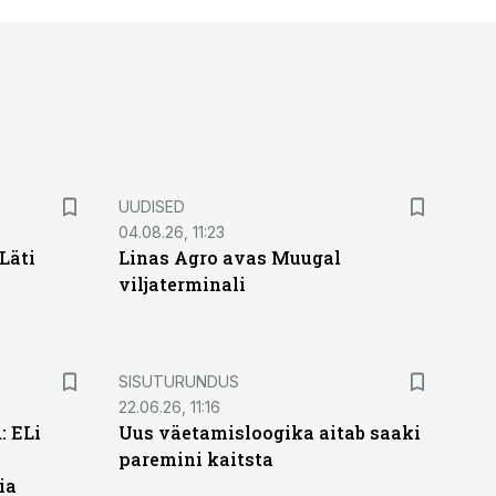
UUDISED
04.08.26, 11:23
Läti
Linas Agro avas Muugal
viljaterminali
ST
SISUTURUNDUS
22.06.26, 11:16
: ELi
Uus väetamisloogika aitab saaki
paremini kaitsta
ia