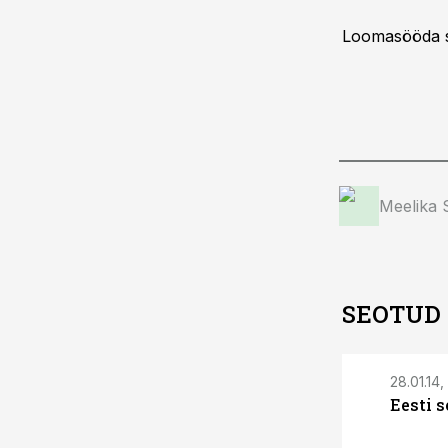
Loomasööda si
Meelika
SEOTUD
28.01.14, 
Eesti 