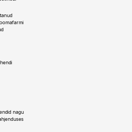
stanud
loomafarmi
ud
ahendi
hendid nagu
lahjenduses