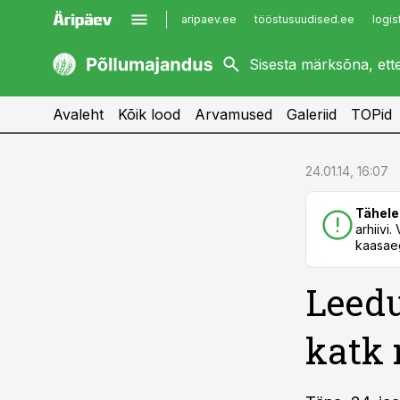
aripaev.ee
tööstusuudised.ee
logis
kaubandus.ee
imelineajalugu.ee
kinnisvarauudised.ee
imelineteadus.ee
Avaleht
Kõik lood
Arvamused
Galeriid
TOPid
cebook
cebook
24.01.14, 16:07
Twitter)
Twitter)
Tähele
kedIn
kedIn
arhiivi
kaasaeg
ail
ail
Leedu
k
k
katk 