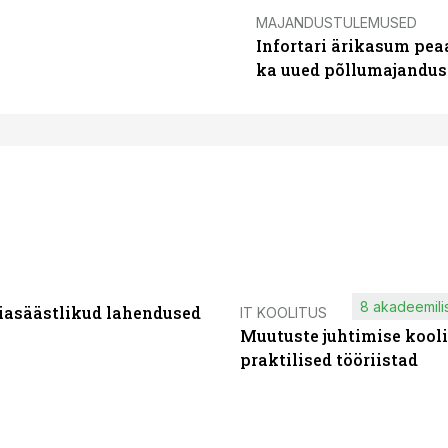
MAJANDUSTULEMUSED
Infortari ärikasum pea
ka uued põllumajandus
8 akadeemilis
iasäästlikud lahendused
IT KOOLITUS
Muutuste juhtimise kooli
praktilised tööriistad