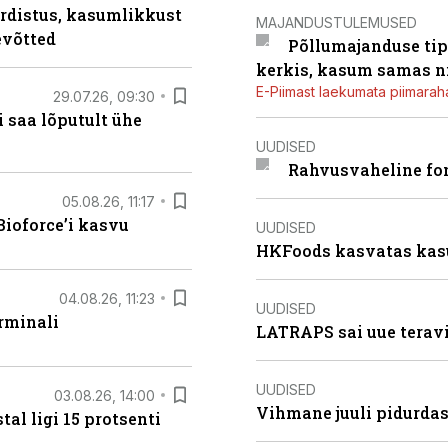
rdistus, kasumlikkust
MAJANDUSTULEMUSED
evõtted
Põllumajanduse tip
kerkis, kasum samas ni
E-Piimast laekumata piimaraha
29.07.26, 09:30
 saa lõputult ühe
UUDISED
Rahvusvaheline fon
05.08.26, 11:17
ioforce’i kasvu
UUDISED
HKFoods kasvatas kas
04.08.26, 11:23
UUDISED
rminali
LATRAPS sai uue teravi
UUDISED
03.08.26, 14:00
Vihmane juuli pidurdas
al ligi 15 protsenti