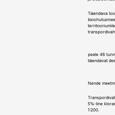
Täiendava loo
bioohutusmeet
territooriumi
transpordivah
peale 48 tunni
täiendavat desi
Nende meetmet
Transpordivah
5%-line kloram
1:200.