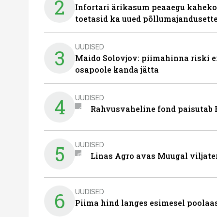
2
Infortari ärikasum peaaegu kaheko
toetasid ka uued põllumajandusett
UUDISED
3
Maido Solovjov: piimahinna riski ei
osapoole kanda jätta
UUDISED
4
Rahvusvaheline fond paisutab B
UUDISED
5
Linas Agro avas Muugal viljate
UUDISED
6
Piima hind langes esimesel poolaast