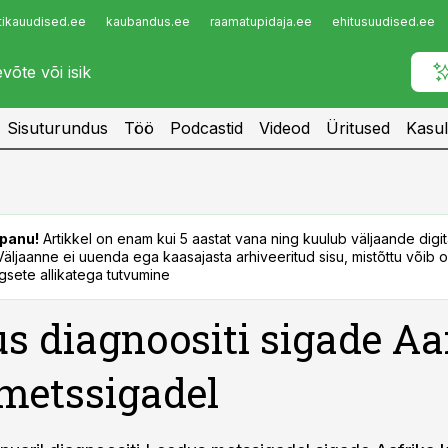
tikauudised.ee
kaubandus.ee
raamatupidaja.ee
ehitusuudised.ee
Infopank
Radar
Sisuturundus
Töö
Podcastid
Videod
Üritused
Kasul
panu!
Artikkel on enam kui 5 aastat vana ning kuulub väljaande digi
. Väljaanne ei uuenda ega kaasajasta arhiveeritud sisu, mistõttu võib ol
sete allikatega tutvumine
s diagnoositi sigade Aa
metssigadel