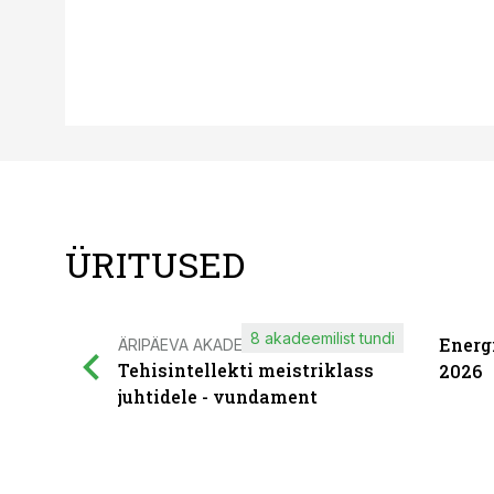
ÜRITUSED
8 akadeemilist tundi
Energ
ÄRIPÄEVA AKADEEMIA
Tehisintellekti meistriklass
2026
juhtidele - vundament