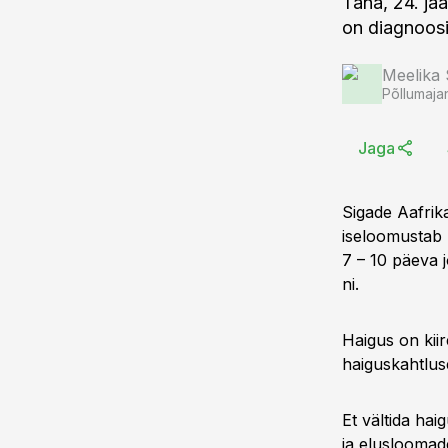
Täna, 24. ja
on diagnoosi
Meelika
Põllumaja
Jaga
Sigade Aafrika
iseloomustab k
7 – 10 päeva 
ni.
Haigus on kiir
haiguskahtlus
Et vältida hai
ja elusloomad