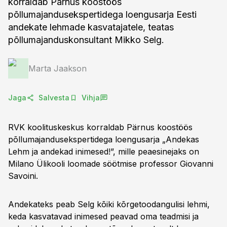
korraldab Pärnus koostöös
põllumajandusekspertidega loengusarja Eesti
andekate lehmade kasvatajatele, teatas
põllumajanduskonsultant Mikko Selg.
Marta Jaakson
Jaga
Salvesta
Vihja
RVK koolituskeskus korraldab Pärnus koostöös
põllumajandusekspertidega loengusarja „Andekas
Lehm ja andekad inimesed!”, mille peaesinejaks on
Milano Ülikooli loomade söötmise professor Giovanni
Savoini.
Andekateks peab Selg kõiki kõrgetoodangulisi lehmi,
keda kasvatavad inimesed peavad oma teadmisi ja