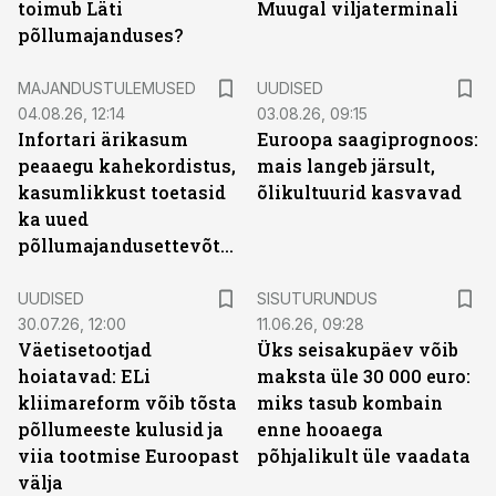
toimub Läti
Muugal viljaterminali
põllumajanduses?
MAJANDUSTULEMUSED
UUDISED
04.08.26, 12:14
03.08.26, 09:15
Infortari ärikasum
Euroopa saagiprognoos:
peaaegu kahekordistus,
mais langeb järsult,
kasumlikkust toetasid
õlikultuurid kasvavad
ka uued
põllumajandusettevõtted
ST
UUDISED
SISUTURUNDUS
30.07.26, 12:00
11.06.26, 09:28
Väetisetootjad
Üks seisakupäev võib
hoiatavad: ELi
maksta üle 30 000 euro:
kliimareform võib tõsta
miks tasub kombain
põllumeeste kulusid ja
enne hooaega
viia tootmise Euroopast
põhjalikult üle vaadata
välja