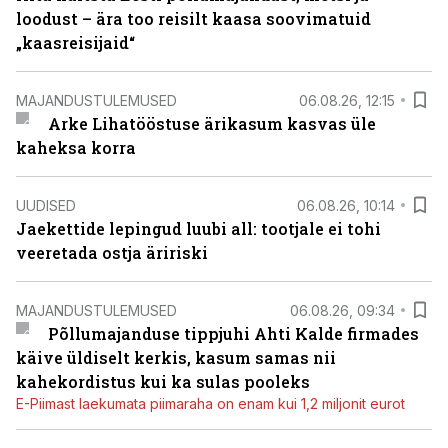
loodust – ära too reisilt kaasa soovimatuid
„kaasreisijaid“
MAJANDUSTULEMUSED
06.08.26, 12:15
Arke Lihatööstuse ärikasum kasvas üle
kaheksa korra
UUDISED
06.08.26, 10:14
Jaekettide lepingud luubi all: tootjale ei tohi
veeretada ostja äririski
MAJANDUSTULEMUSED
06.08.26, 09:34
Põllumajanduse tippjuhi Ahti Kalde firmades
käive üldiselt kerkis, kasum samas nii
kahekordistus kui ka sulas pooleks
E-Piimast laekumata piimaraha on enam kui 1,2 miljonit eurot