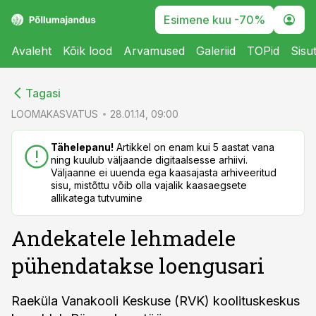
Esimene kuu -70%
Avaleht
Kõik lood
Arvamused
Galeriid
TOPid
Sisu
cebook
cebook
Tagasi
Twitter)
Twitter)
LOOMAKASVATUS
28.01.14, 09:00
kedIn
kedIn
Tähelepanu!
Artikkel on enam kui 5 aastat vana
ning kuulub väljaande digitaalsesse arhiivi.
ail
ail
Väljaanne ei uuenda ega kaasajasta arhiveeritud
sisu, mistõttu võib olla vajalik kaasaegsete
k
k
allikatega tutvumine
Andekatele lehmadele
pühendatakse loengusari
Raeküla Vanakooli Keskuse (RVK) koolituskeskus