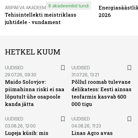
8 akadeemilist tundi
Energiasäästli
ÄRIPÄEVA AKADEEMIA
Tehisintellekti meistriklass
2026
juhtidele - vundament
HETKEL KUUM
UUDISED
UUDISED
29.07.26, 09:30
31.07.26, 13:21
Maido Solovjov:
Põllul roomab tulevane
piimahinna riski ei saa
delikatess: Eesti ainsas
lõputult ühe osapoole
teofarmis kasvab 600
kanda jätta
000 tigu
UUDISED
UUDISED
03.08.26, 12:00
04.08.26, 11:23
Lugeja küsib: mis
Linas Agro avas