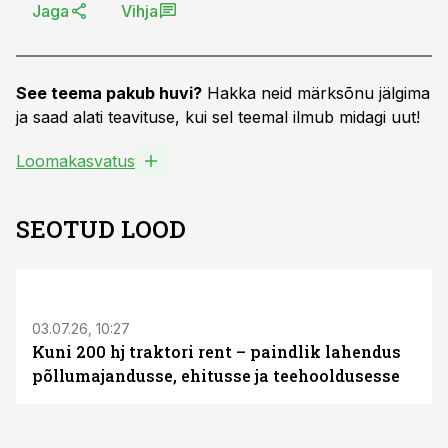
Jaga
Vihja
See teema pakub huvi?
Hakka neid märksõnu jälgima
ja saad alati teavituse, kui sel teemal ilmub midagi uut!
Loomakasvatus
SEOTUD LOOD
ST
03.07.26, 10:27
Kuni 200 hj traktori rent – paindlik lahendus
põllumajandusse, ehitusse ja teehooldusesse