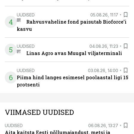
UUDISED
05.08.26, 11:17
4
Rahvusvaheline fond paisutab Bioforce’i
kasvu
UUDISED
04.08.26, 11:23
5
Linas Agro avas Muugal viljaterminali
UUDISED
03.08.26, 14:00
6
Piima hind langes esimesel poolaastal ligi 15
protsenti
VIIMASED UUDISED
UUDISED
06.08.26, 13:27
Aita kaitsta Eesti põllumajandust, metsi ja