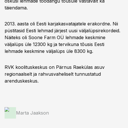
oskusi lehmade toodangu tõusule vastavalt ka
täiendama.
2013. aasta oli Eesti karjakasvatajatele erakordne. Nii
püstitasid Eesti lehmad järjest uusi väljalüpsirekordeid.
Näiteks oli Soone Farm OÜ lehmade keskmine
väljalüps üle 12300 kg ja tervikuna tõusis Eesti
lehmade keskmine väljalüps üle 8300 kg.
RVK koolituskeskus on Pärnus Raekülas asuv
regionaalselt ja rahvusvaheliselt tunnustatud
arenduskeskus.
Marta Jaakson