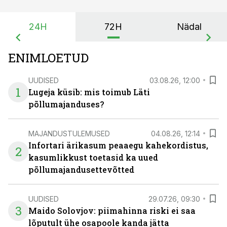
24H
72H
Nädal
ENIMLOETUD
UUDISED
03.08.26, 12:00
1
Lugeja küsib: mis toimub Läti
põllumajanduses?
MAJANDUSTULEMUSED
04.08.26, 12:14
Infortari ärikasum peaaegu kahekordistus,
2
kasumlikkust toetasid ka uued
põllumajandusettevõtted
UUDISED
29.07.26, 09:30
3
Maido Solovjov: piimahinna riski ei saa
lõputult ühe osapoole kanda jätta