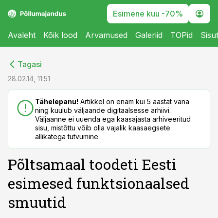
Esimene kuu -70%
Avaleht
Kõik lood
Arvamused
Galeriid
TOPid
Sisu
cebook
cebook
Tagasi
Twitter)
Twitter)
28.02.14, 11:51
kedIn
kedIn
Tähelepanu!
Artikkel on enam kui 5 aastat vana
ning kuulub väljaande digitaalsesse arhiivi.
ail
ail
Väljaanne ei uuenda ega kaasajasta arhiveeritud
sisu, mistõttu võib olla vajalik kaasaegsete
k
k
allikatega tutvumine
Põltsamaal toodeti Eesti
esimesed funktsionaalsed
smuutid