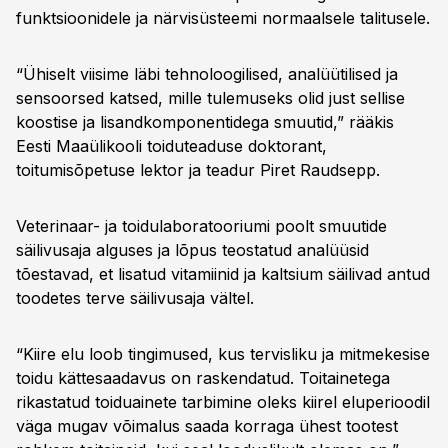
funktsioonidele ja närvisüsteemi normaalsele talitusele.
“Ühiselt viisime läbi tehnoloogilised, analüütilised ja
sensoorsed katsed, mille tulemuseks olid just sellise
koostise ja lisandkomponentidega smuutid,” rääkis
Eesti Maaülikooli toiduteaduse doktorant,
toitumisõpetuse lektor ja teadur Piret Raudsepp.
Veterinaar- ja toidulaboratooriumi poolt smuutide
säilivusaja alguses ja lõpus teostatud analüüsid
tõestavad, et lisatud vitamiinid ja kaltsium säilivad antud
toodetes terve säilivusaja vältel.
“Kiire elu loob tingimused, kus tervisliku ja mitmekesise
toidu kättesaadavus on raskendatud. Toitainetega
rikastatud toiduainete tarbimine oleks kiirel eluperioodil
väga mugav võimalus saada korraga ühest tootest