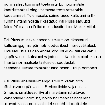
normaalset toimimist toetavate komponentide
kaardistamisel ning vastavate tooteretseptide
koostamisel. Tulemuseks saime uued kaltsiumi ja B-
rühma vitamiinidega rikastatud Pai Pluss smuutid,”
ütles Põltsamaa Felixi turundusdirektor Marek Viilol.
Pai Pluss mustika-banaani smuuti on rikastatud
kaltsiumiga, mis pärineb looduslikest merevetikatest.
Üks smuuti sisaldab endas koguni 48% täiskasvanu
igapäevasest kaltsiumi vajadusest. Kaltsium aitab kaasa
lihaste normaalsele talitusele, soodustab
seedeensüümide toimimist ning hoiab luid ja hambaid.
Pai Pluss ananassi-mango smuuti katab 42%
täiskasvanu päevasest B-vitamiinide vajadusest.
Smuutis sisalduvad B-rühma vitamiinid aitavad
vähendada väsimust, hoida normaalset nägemist,
aitavad kaasa normaalsetele psühholoogilistele