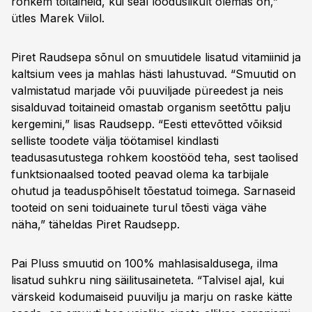
rohkem toitaineid, kui seal looduslikult olemas on,”
ütles Marek Viilol.
Piret Raudsepa sõnul on smuutidele lisatud vitamiinid ja
kaltsium vees ja mahlas hästi lahustuvad. “Smuutid on
valmistatud marjade või puuviljade püreedest ja neis
sisalduvad toitaineid omastab organism seetõttu palju
kergemini,” lisas Raudsepp. “Eesti ettevõtted võiksid
selliste toodete välja töötamisel kindlasti
teadusasutustega rohkem koostööd teha, sest taolised
funktsionaalsed tooted peavad olema ka tarbijale
ohutud ja teaduspõhiselt tõestatud toimega. Sarnaseid
tooteid on seni toiduainete turul tõesti väga vähe
näha,” täheldas Piret Raudsepp.
Pai Pluss smuutid on 100% mahlasisaldusega, ilma
lisatud suhkru ning säilitusaineteta. “Talvisel ajal, kui
värskeid kodumaiseid puuvilju ja marju on raske kätte