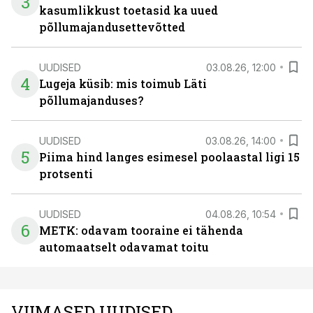
3
kasumlikkust toetasid ka uued
põllumajandusettevõtted
UUDISED
03.08.26, 12:00
4
Lugeja küsib: mis toimub Läti
põllumajanduses?
UUDISED
03.08.26, 14:00
5
Piima hind langes esimesel poolaastal ligi 15
protsenti
UUDISED
04.08.26, 10:54
6
METK: odavam tooraine ei tähenda
automaatselt odavamat toitu
VIIMASED UUDISED