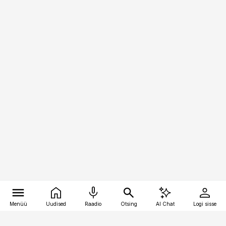
Menüü
Uudised
Raadio
Otsing
AI Chat
Logi sisse