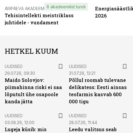
8 akadeemilist tundi
Energiasäästli
ÄRIPÄEVA AKADEEMIA
Tehisintellekti meistriklass
2026
juhtidele - vundament
HETKEL KUUM
UUDISED
UUDISED
29.07.26, 09:30
31.07.26, 13:21
Maido Solovjov:
Põllul roomab tulevane
piimahinna riski ei saa
delikatess: Eesti ainsas
lõputult ühe osapoole
teofarmis kasvab 600
kanda jätta
000 tigu
UUDISED
UUDISED
03.08.26, 12:00
28.07.26, 11:44
Lugeja küsib: mis
Leedu valitsus seab