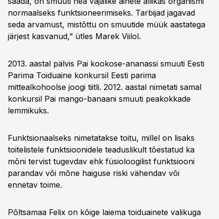
saada, on smuuti hea vajalike ainete allikas organismi
normaalseks funktsioneerimiseks. Tarbijad jagavad
seda arvamust, mistõttu on smuutide müük aastatega
järjest kasvanud,” ütles Marek Viilol.
2013. aastal pälvis Pai kookose-ananassi smuuti Eesti
Parima Toiduaine konkursil Eesti parima
mittealkohoolse joogi tiitli. 2012. aastal nimetati samal
konkursil Pai mango-banaani smuuti peakokkade
lemmikuks.
Funktsionaalseks nimetatakse toitu, millel on lisaks
toitelistele funktsioonidele teaduslikult tõestatud ka
mõni tervist tugevdav ehk füsioloogilist funktsiooni
parandav või mõne haiguse riski vähendav või
ennetav toime.
Põltsamaa Felix on kõige laiema toiduainete valikuga