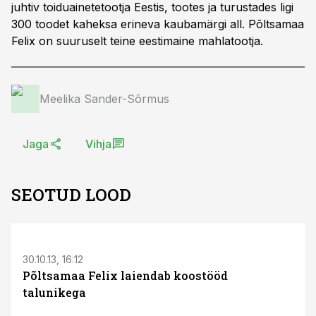
juhtiv toiduainetetootja Eestis, tootes ja turustades ligi
300 toodet kaheksa erineva kaubamärgi all. Põltsamaa
Felix on suuruselt teine eestimaine mahlatootja.
Meelika Sander-Sõrmus
Jaga
Vihja
SEOTUD LOOD
30.10.13, 16:12
Põltsamaa Felix laiendab koostööd
talunikega