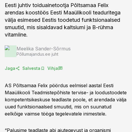
Eesti juhtiv toiduainetootja Põltsamaa Felix
arendas koostöös Eesti Maaülikooli teaduritega
välja esimesed Eestis toodetud funktsionaalsed
smuutid, mis sisaldavad kaltsiumi ja B-rühma
vitamiine.
Meelika Sander-Sõrmus
Põllumajandus.ee juht
Jaga
Salvesta
Vihja
AS Põltsamaa Felix pöördus eelmisel aastal Eesti
Maaülikooli Teadmistepõhiste tervise- ja loodustoodete
kompetentsikeskuse teadlaste poole, et arendada välja
uued funktsionaalsed smuutid, mis on suunatud
eelkõige vaimse tööga tegelevatele inimestele.
“Palusime teadlaste abi ajutegevust ja organismi