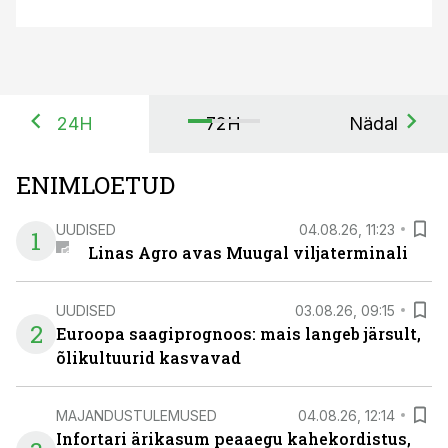
24H
72H
Nädal
ENIMLOETUD
UUDISED
04.08.26, 11:23
1
Linas Agro avas Muugal viljaterminali
UUDISED
03.08.26, 09:15
2
Euroopa saagiprognoos: mais langeb järsult,
õlikultuurid kasvavad
MAJANDUSTULEMUSED
04.08.26, 12:14
Infortari ärikasum peaaegu kahekordistus,