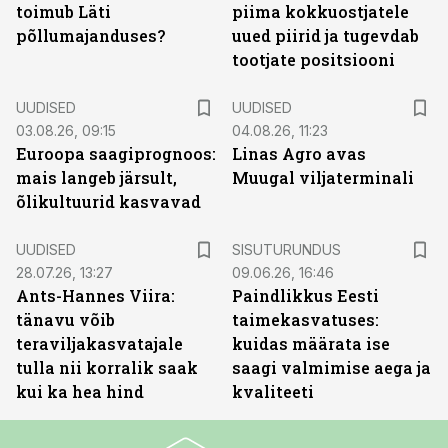
toimub Läti
piima kokkuostjatele
põllumajanduses?
uued piirid ja tugevdab
tootjate positsiooni
UUDISED
UUDISED
03.08.26, 09:15
04.08.26, 11:23
Euroopa saagiprognoos:
Linas Agro avas
mais langeb järsult,
Muugal viljaterminali
õlikultuurid kasvavad
ST
UUDISED
SISUTURUNDUS
28.07.26, 13:27
09.06.26, 16:46
Ants-Hannes Viira:
Paindlikkus Eesti
tänavu võib
taimekasvatuses:
teraviljakasvatajale
kuidas määrata ise
tulla nii korralik saak
saagi valmimise aega ja
kui ka hea hind
kvaliteeti