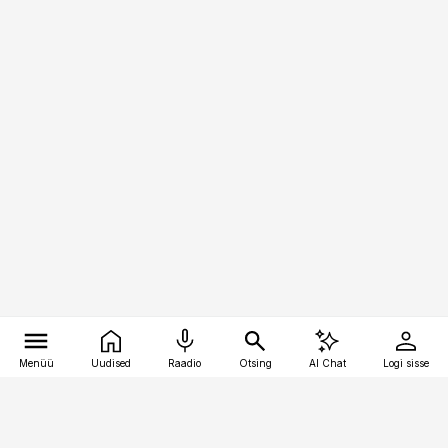
Menüü
Uudised
Raadio
Otsing
AI Chat
Logi sisse
Vana-Lõuna 39/1, 19094 Tallinn