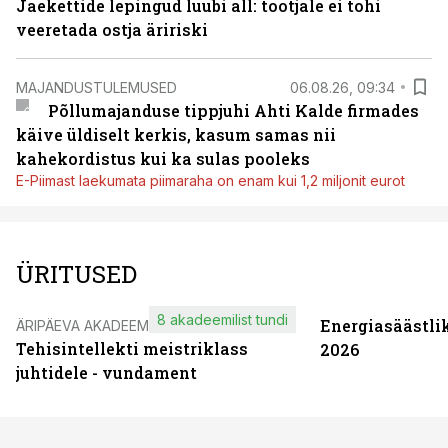
Jaekettide lepingud luubi all: tootjale ei tohi
veeretada ostja äririski
MAJANDUSTULEMUSED
06.08.26, 09:34
Põllumajanduse tippjuhi Ahti Kalde firmades
käive üldiselt kerkis, kasum samas nii
kahekordistus kui ka sulas pooleks
E-Piimast laekumata piimaraha on enam kui 1,2 miljonit eurot
ÜRITUSED
8 akadeemilist tundi
Energiasäästli
ÄRIPÄEVA AKADEEMIA
Tehisintellekti meistriklass
2026
juhtidele - vundament