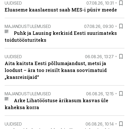
UUDISED
07.08.26, 10:31
Eluaseme kaaslaenust saab MES-i püsiv meede
MAJANDUSTULEMUSED
07.08.26, 09:30
Puhk ja Lausing kerkisid Eesti suurimateks
toidutöösturiteks
UUDISED
06.08.26, 13:27
Aita kaitsta Eesti põllumajandust, metsi ja
loodust – ära too reisilt kaasa soovimatuid
„kaasreisijaid“
MAJANDUSTULEMUSED
06.08.26, 12:15
Arke Lihatööstuse ärikasum kasvas üle
kaheksa korra
UUDISED
06.08.26, 10:14