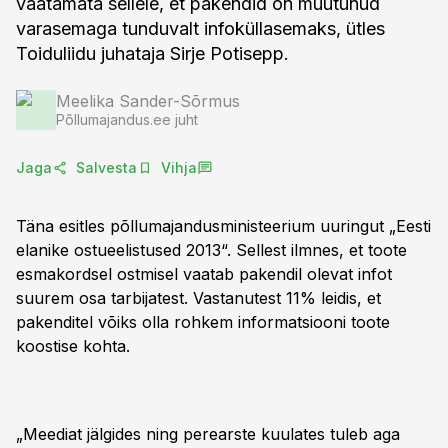
vaatamata sellele, et pakendid on muutunud
varasemaga tunduvalt infoküllasemaks, ütles
Toiduliidu juhataja Sirje Potisepp.
Meelika Sander-Sõrmus
Põllumajandus.ee juht
Jaga
Salvesta
Vihja
Täna esitles põllumajandusministeerium uuringut „Eesti
elanike ostueelistused 2013“. Sellest ilmnes, et toote
esmakordsel ostmisel vaatab pakendil olevat infot
suurem osa tarbijatest. Vastanutest 11% leidis, et
pakenditel võiks olla rohkem informatsiooni toote
koostise kohta.
„Meediat jälgides ning perearste kuulates tuleb aga