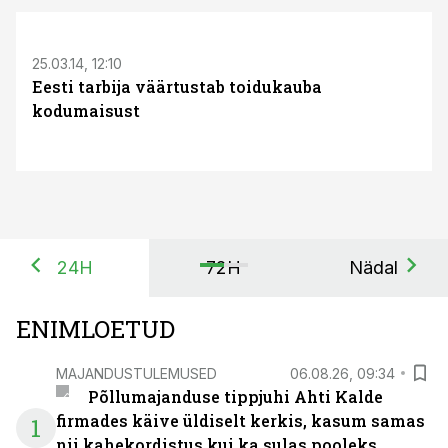
S
25.03.14, 12:10
Eesti tarbija väärtustab toidukauba
kodumaisust
24H
72H
Nädal
ENIMLOETUD
MAJANDUSTULEMUSED
06.08.26, 09:34
Põllumajanduse tippjuhi Ahti Kalde
firmades käive üldiselt kerkis, kasum samas
1
nii kahekordistus kui ka sulas pooleks