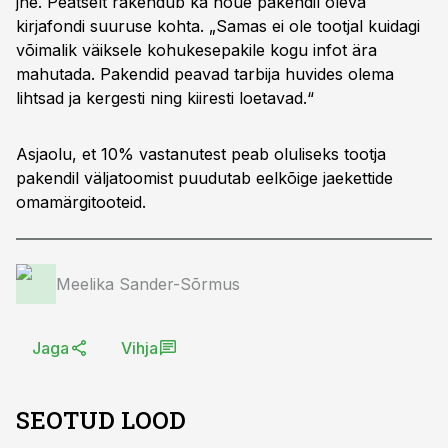
jne. Peatselt rakendub ka nõue pakendil oleva
kirjafondi suuruse kohta. „Samas ei ole tootjal kuidagi
võimalik väiksele kohukesepakile kogu infot ära
mahutada. Pakendid peavad tarbija huvides olema
lihtsad ja kergesti ning kiiresti loetavad.“
Asjaolu, et 10% vastanutest peab oluliseks tootja
pakendil väljatoomist puudutab eelkõige jaekettide
omamärgitooteid.
Meelika Sander-Sõrmus
Jaga
Vihja
SEOTUD LOOD