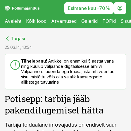
Esimene kuu -70%
Avaleht
Kõik lood
Arvamused
Galeriid
TOPid
Sisu
cebook
cebook
Tagasi
Twitter)
Twitter)
25.03.14, 13:54
kedIn
kedIn
Tähelepanu!
Artikkel on enam kui 5 aastat vana
ning kuulub väljaande digitaalsesse arhiivi.
ail
ail
Väljaanne ei uuenda ega kaasajasta arhiveeritud
sisu, mistõttu võib olla vajalik kaasaegsete
k
k
allikatega tutvumine
Potisepp: tarbija jääb
pakendilugemisel hätta
Tarbija toidualane infovajadus on endiselt suur