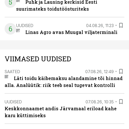
5
Puhk ja Lausing kerkisid Eesti
suurimateks toidutöösturiteks
UUDISED
04.08.26, 11:23
6
Linas Agro avas Muugal viljaterminali
VIIMASED UUDISED
SAATED
07.08.26, 12:49
Läti toidu käibemaksu alandamine tõi hinnad
alla. Analüütik: riik teeb seal tugevat kontrolli
UUDISED
07.08.26, 10:35
Keskkonnaamet andis Järvamaal eriload kahe
karu küttimiseks