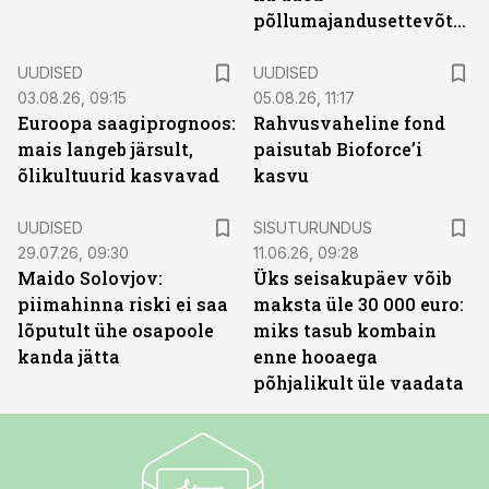
põllumajandusettevõtted
UUDISED
UUDISED
03.08.26, 09:15
05.08.26, 11:17
Euroopa saagiprognoos:
Rahvusvaheline fond
mais langeb järsult,
paisutab Bioforce’i
õlikultuurid kasvavad
kasvu
ST
UUDISED
SISUTURUNDUS
29.07.26, 09:30
11.06.26, 09:28
Maido Solovjov:
Üks seisakupäev võib
piimahinna riski ei saa
maksta üle 30 000 euro:
lõputult ühe osapoole
miks tasub kombain
kanda jätta
enne hooaega
põhjalikult üle vaadata