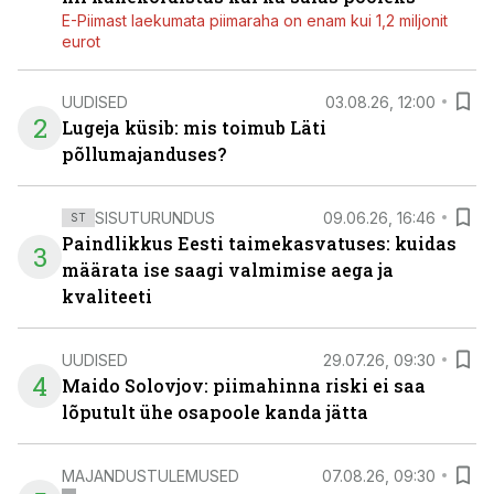
E-Piimast laekumata piimaraha on enam kui 1,2 miljonit
eurot
UUDISED
03.08.26, 12:00
2
Lugeja küsib: mis toimub Läti
põllumajanduses?
SISUTURUNDUS
09.06.26, 16:46
ST
Paindlikkus Eesti taimekasvatuses: kuidas
3
määrata ise saagi valmimise aega ja
kvaliteeti
UUDISED
29.07.26, 09:30
4
Maido Solovjov: piimahinna riski ei saa
lõputult ühe osapoole kanda jätta
MAJANDUSTULEMUSED
07.08.26, 09:30