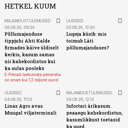
HETKEL KUUM
MAJANDUSTULEMUSED
UUDISED
06.08.26, 09:34
03.08.26, 12:00
Põllumajanduse
Lugeja küsib: mis
tippjuhi Ahti Kalde
toimub Läti
firmades käive üldiselt
põllumajanduses?
kerkis, kasum samas
nii kahekordistus kui
ka sulas pooleks
E-Piimast laekumata piimaraha
on enam kui 1,2 miljonit eurot
UUDISED
MAJANDUSTULEMUSED
04.08.26, 11:23
04.08.26, 12:14
Linas Agro avas
Infortari ärikasum
Muugal viljaterminali
peaaegu kahekordistus,
kasumlikkust toetasid
ka uued