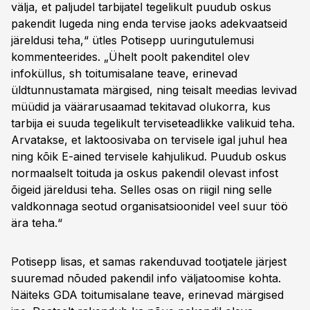
välja, et paljudel tarbijatel tegelikult puudub oskus
pakendit lugeda ning enda tervise jaoks adekvaatseid
järeldusi teha,“ ütles Potisepp uuringutulemusi
kommenteerides. „Ühelt poolt pakenditel olev
infoküllus, sh toitumisalane teave, erinevad
üldtunnustamata märgised, ning teisalt meedias levivad
müüdid ja väärarusaamad tekitavad olukorra, kus
tarbija ei suuda tegelikult terviseteadlikke valikuid teha.
Arvatakse, et laktoosivaba on tervisele igal juhul hea
ning kõik E-ained tervisele kahjulikud. Puudub oskus
normaalselt toituda ja oskus pakendil olevast infost
õigeid järeldusi teha. Selles osas on riigil ning selle
valdkonnaga seotud organisatsioonidel veel suur töö
ära teha.“
Potisepp lisas, et samas rakenduvad tootjatele järjest
suuremad nõuded pakendil info väljatoomise kohta.
Näiteks GDA toitumisalane teave, erinevad märgised