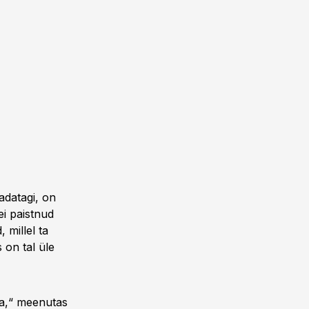
adatagi, on
ei paistnud
millel ta
 on tal üle
ata,“ meenutas