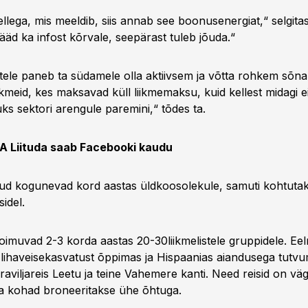
ellega, mis meeldib, siis annab see boonusenergiat,“ selgitas
 jääd ka infost kõrvale, seepärast tuleb jõuda.“
metele paneb ta südamele olla aktiivsem ja võtta rohkem sõn
iikmeid, kes maksavad küll liikmemaksu, kuid kellest midagi e
ks sektori arengule paremini,“ tõdes ta.
 Liituda saab Facebooki kaudu
kud kogunevad kord aastas üldkoosolekule, samuti kohtut
sidel.
oimuvad 2-3 korda aastas 20-30liikmelistele gruppidele. Eel
l lihaveisekasvatust õppimas ja Hispaanias aiandusega tutvu
eraviljareis Leetu ja teine Vahemere kanti. Need reisid on vä
a kohad broneeritakse ühe õhtuga.