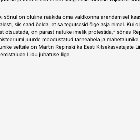
ki sõnul on oluline rääkida oma valdkonna arendamisel kaas
lesti, siis saad öelda, et sa tegutsesid õige asja nimel. Kui 
est otsustada, on pärast natuke imelik protestida,“ sõnas Re
nisteeriumi juurde moodustatud tarneahela ja mahetalunike 
nike seltsile on Martin Repinski ka Eesti Kitsekasvatajate Lii
lemistalude Liidu juhatuse liige.