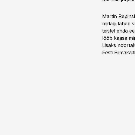
Martin Repins
midagi läheb va
teistel enda e
lööb kaasa mi
Lisaks noortalu
Eesti Piimakäit