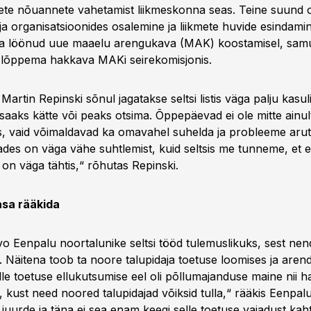
ete nõuannete vahetamist liikmeskonna seas. Teine suund 
a organisatsioonides osalemine ja liikmete huvide esindamin
asa löönud uue maaelu arengukava (MAK) koostamisel, samu
ja lõppema hakkava MAKi seirekomisjonis.
Martin Repinski sõnul jagatakse seltsi listis väga palju kasul
saaks kätte või peaks otsima. Õppepäevad ei ole mitte ainul
 vaid võimaldavad ka omavahel suhelda ja probleeme arut
tades on väga vähe suhtlemist, kuid seltsis me tunneme, et ei
on väga tähtis,“ rõhutas Repinski.
asa rääkida
vo Eenpalu noortalunike seltsi tööd tulemuslikuks, sest ne
 Näitena toob ta noore talupidaja toetuse loomises ja are
lle toetuse ellukutsumise eel oli põllumajanduse maine nii ha
, kust need noored talupidajad võiksid tulla,“ rääkis Eenpalu
st juurde ja täna ei sea enam keegi selle toetuse vajadust kaht