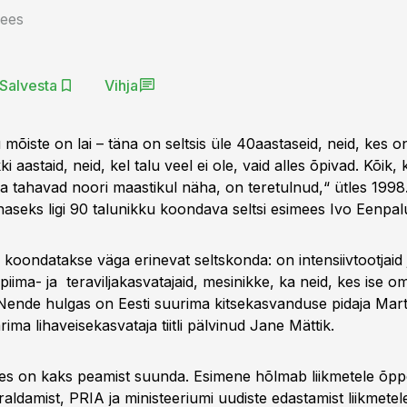
Lees
Salvesta
Vihja
mõiste on lai – täna on seltsis üle 40aastaseid, neid, kes o
ki aastaid, neid, kel talu veel ei ole, vaid alles õpivad. Kõik
a tahavad noori maastikul näha, on teretulnud,“ ütles 1998.
naseks ligi 90 talunikku koondava seltsi esimees Ivo Eenpal
 koondatakse väga erinevat seltskonda: on intensiivtootjaid 
piima- ja teraviljakasvatajaid, mesinikke, ka neid, kes ise 
Nende hulgas on Eesti suurima kitsekasvanduse pidaja Marti
arima lihaveisekasvataja tiitli pälvinud Jane Mättik.
ses on kaks peamist suunda. Esimene hõlmab liikmetele õppe
raldamist, PRIA ja ministeeriumi uudiste edastamist liikmetele