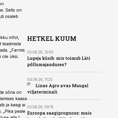
on
e. Selts on
ti osaleb
HETKEL KUUM
ikku infot,
t teadmiste
ada. „Farmis
03.08.26, 12:00
 ole üksi.
Lugeja küsib: mis toimub Läti
põllumajanduses?
04.08.26, 11:23
Linas Agro avas Muugal
viljaterminali
nde sõna on
ndamises kaasa
lb ja keegi ei
03.08.26, 09:15
. „Pika peale
Euroopa saagiprognoos: mais
luse alla.“