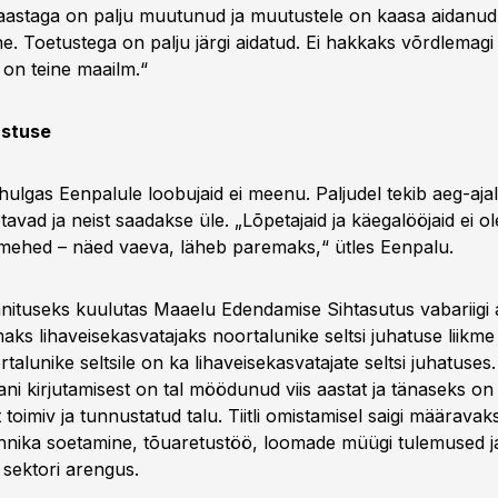
aastaga on palju muutunud ja muutustele on kaasa aidanu
ine. Toetustega on palju järgi aidatud. Ei hakkaks võrdlemagi
 on teine maailm.“
ustuse
hulgas Eenpalule loobujaid ei meenu. Paljudel tekib aeg-aja
avad ja neist saadakse üle. „Lõpetajaid ja käegalööjaid ei ol
mehed – näed vaeva, läheb paremaks,“ ütles Eenpalu.
nnituseks kuulutas Maaelu Edendamise Sihtasutus vabariigi
maks lihaveisekasvatajaks noortalunike seltsi juhatuse liikm
rtalunike seltsile on ka lihaveisekasvatajate seltsi juhatuse
ani kirjutamisest on tal möödunud viis aastat ja tänaseks on 
 toimiv ja tunnustatud talu. Tiitli omistamisel saigi määravaks
hnika soetamine, tõuaretustöö, loomade müügi tulemused ja
sektori arengus.