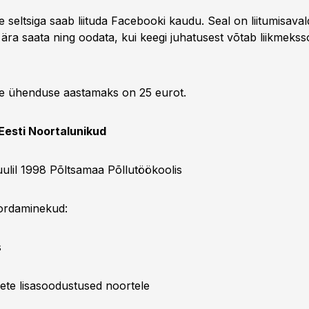
 seltsiga saab liituda Facebooki kaudu. Seal on liitumisaval
ära saata ning oodata, kui keegi juhatusest võtab liikmekss
ke ühenduse aastamaks on 25 eurot.
esti Noortalunikud
juulil 1998 Põltsamaa Põllutöökoolis
ordaminekud:
s
te lisasoodustused noortele