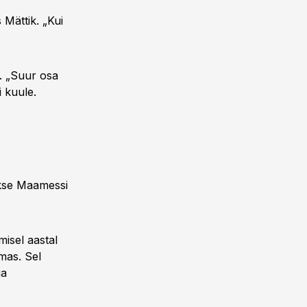
 Mättik. „Kui
a. „Suur osa
i kuule.
akse Maamessi
misel aastal
mas. Sel
ga