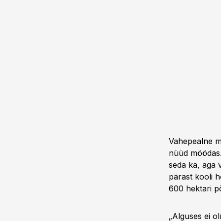
Vahepealne mõ
nüüd möödas. „
seda ka, aga 
pärast kooli h
600 hektari põ
„Alguses ei ol