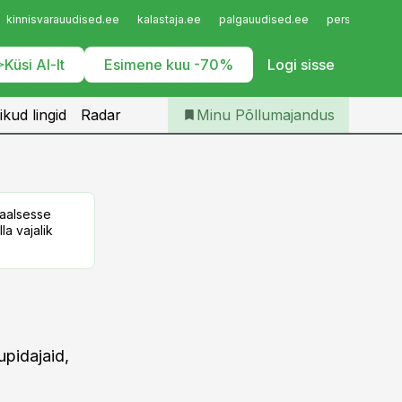
Iseteenindus
kinnisvarauudised.ee
kalastaja.ee
palgauudised.ee
personaliuudi
Telli Põllumajandus
Küsi AI-lt
Esimene kuu -70%
Logi sisse
ikud lingid
Radar
Minu Põllumajandus
taalsesse
la vajalik
upidajaid,