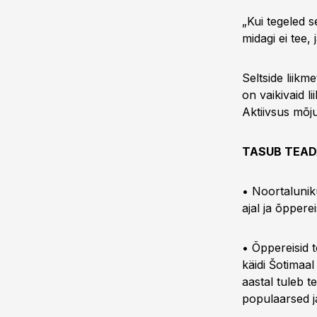
„Kui tegeled s
midagi ei tee,
Seltside liik
on vaikivaid l
Aktiivsus mõju
TASUB TEADA
• Noortaluni
ajal ja õpperei
• Õppereisid t
käidi Šotimaa
aastal tuleb t
populaarsed j