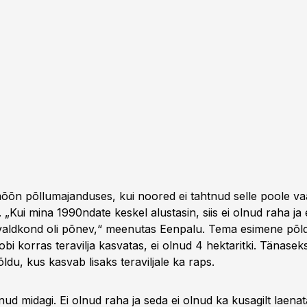
õn põllumajanduses, kui noored ei tahtnud selle poole va
Kui mina 1990ndate keskel alustasin, siis ei olnud raha ja 
valdkond oli põnev,“ meenutas Eenpalu. Tema esimene põld, 
obi korras teravilja kasvatas, ei olnud 4 hektaritki. Tänaseks
ldu, kus kasvab lisaks teraviljale ka raps.
nud midagi. Ei olnud raha ja seda ei olnud ka kusagilt laen