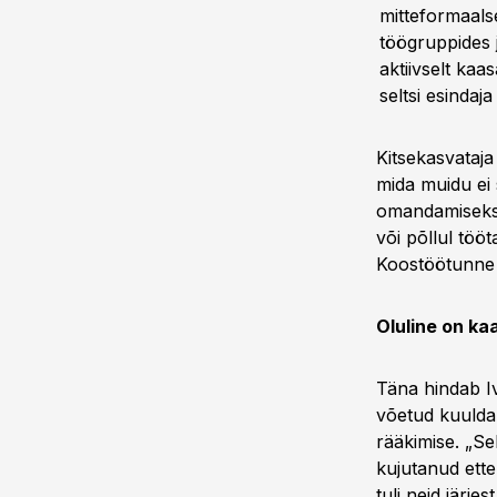
mitteformaals
töögruppides j
aktiivselt ka
seltsi esinda
Kitsekasvataja 
mida muidu ei 
omandamiseks,
või põllul töö
Koostöötunne 
Oluline on ka
Täna hindab I
võetud kuulda.
rääkimise. „Se
kujutanud ette
tuli neid järje