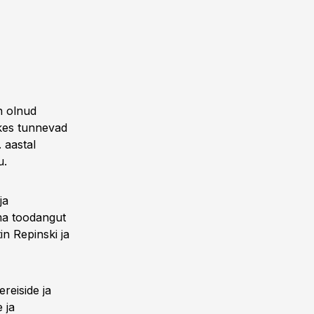
n olnud
, kes tunnevad
 aastal
u.
ja
oma toodangut
n Repinski ja
reiside ja
 ja