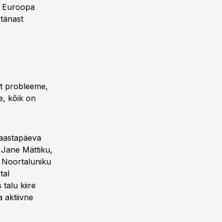
d Euroopa
 tänast
lt probleeme,
e, kõik on
 aastapäeva
e Jane Mättiku,
s. Noortaluniku
tal
 talu kiire
 aktiivne