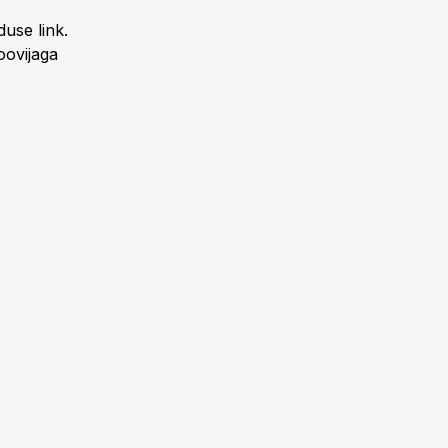
duse link.
oovijaga