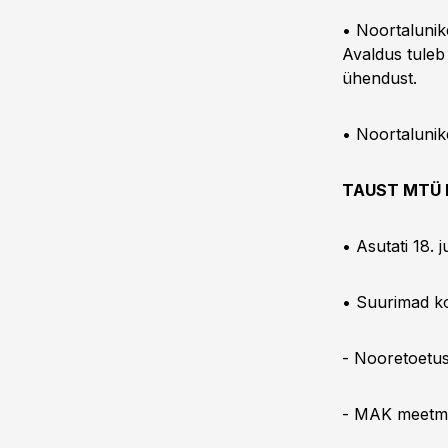
• Noortalunike
Avaldus tuleb 
ühendust.
• Noortaluni
TAUST MTÜ E
• Asutati 18. 
• Suurimad k
- Nooretoetu
- MAK meetme