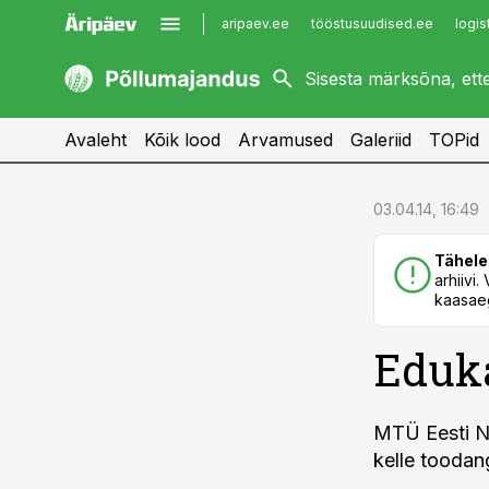
aripaev.ee
tööstusuudised.ee
logis
kaubandus.ee
imelineajalugu.ee
kinnisvarauudised.ee
imelineteadus.ee
Avaleht
Kõik lood
Arvamused
Galeriid
TOPid
cebook
cebook
03.04.14, 16:49
Twitter)
Twitter)
Tähele
kedIn
kedIn
arhiivi
kaasaeg
ail
ail
Eduka
k
k
MTÜ Eesti No
kelle toodan