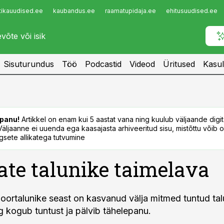
tikauudised.ee
kaubandus.ee
raamatupidaja.ee
ehitusuudised.ee
Infopank
Radar
Sisuturundus
Töö
Podcastid
Videod
Üritused
Kasul
panu!
Artikkel on enam kui 5 aastat vana ning kuulub väljaande digi
. Väljaanne ei uuenda ega kaasajasta arhiveeritud sisu, mistõttu võib ol
sete allikatega tutvumine
te talunike taimelava
ortalunike seast on kasvanud välja mitmed tuntud tal
g kogub tuntust ja pälvib tähelepanu.