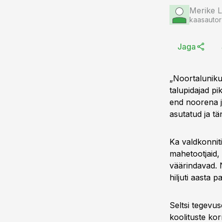
Merike 
kaasautor
Jaga
„Noortaluniku 
talupidajad pik
end noorena j
asutatud ja tä
Ka valdkonniti
mahetootjaid, 
väärindavad. 
hiljuti aasta p
Seltsi tegevu
koolituste kor