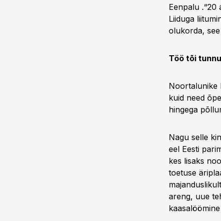
Eenpalu .“20 
Liiduga liitum
olukorda, see
Töö tõi tunn
Noortalunike 
kuid need õpet
hingega põllu
Nagu selle ki
eel Eesti pari
kes lisaks noo
toetuse äripla
majanduslikult
areng, uue te
kaasalöömine 