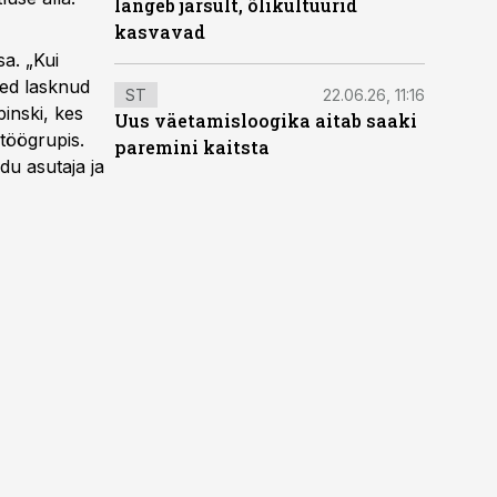
langeb järsult, õlikultuurid
kasvavad
a. „Kui
oled lasknud
ST
22.06.26, 11:16
pinski, kes
Uus väetamisloogika aitab saaki
töögrupis.
paremini kaitsta
du asutaja ja