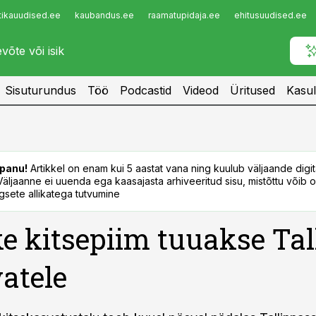
tikauudised.ee
kaubandus.ee
raamatupidaja.ee
ehitusuudised.ee
Infopank
Radar
Sisuturundus
Töö
Podcastid
Videod
Üritused
Kasul
panu!
Artikkel on enam kui 5 aastat vana ning kuulub väljaande digi
. Väljaanne ei uuenda ega kaasajasta arhiveeritud sisu, mistõttu võib ol
sete allikatega tutvumine
e kitsepiim tuuakse Tal
atele