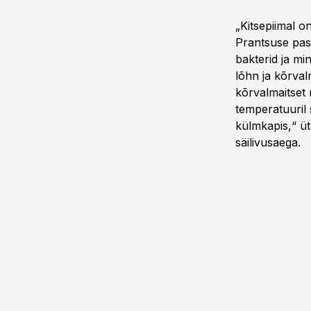
„Kitsepiimal o
Prantsuse past
bakterid ja mi
lõhn ja kõrval
kõrvalmaitset 
temperatuuril s
külmkapis,“ üt
säilivusaega.