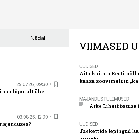
Nädal
VIIMASED U
UUDISED
Aita kaitsta Eesti põllu
kaasa soovimatuid „kaa
29.07.26, 09:30
 saa lõputult ühe
MAJANDUSTULEMUSED
Arke Lihatööstuse 
03.08.26, 12:00
umajanduses?
UUDISED
Jaekettide lepingud luub
äririski