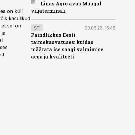
Linas Agro avas Muugal
viljaterminali
oes on küll
kõik kasulikud
 et sel on
ST
09.06.26, 16:46
 ja
Paindlikkus Eesti
el
taimekasvatuses: kuidas
ises
määrata ise saagi valmimise
st
aega ja kvaliteeti