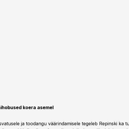
nihobused koera asemel
svatusele ja toodangu väärindamisele tegeleb Repinski ka tu