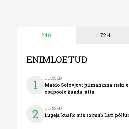
24H
72H
ENIMLOETUD
UUDISED
1
Maido Solovjov: piimahinna riski ei
osapoole kanda jätta
UUDISED
2
Lugeja küsib: mis toimub Läti põll