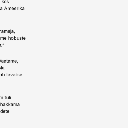
, kes
ada Ameerika
ramaja,
vame hobuste
a.“
„Vaatame,
ki.
äb tavalise
m tuli
ta hakkama
odete