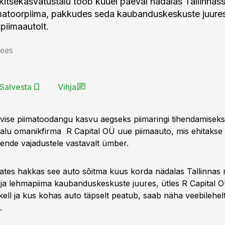
 kitsekasvatustalu toob kuuel päeval nädalas Tallinnas
hmatoorpiima, pakkudes seda kaubanduskeskuste juure
 piimaautolt.
Lees
Salvesta
Vihja
uvise piimatoodangu kasvu aegseks piimaringi tihendamiseks
talu omanikfirma R Capital OÜ uue piimaauto, mis ehitakse
nende vajadustele vastavalt ümber.
alates hakkas see auto sõitma kuus korda nädalas Tallinna
- ja lehmapiima kaubanduskeskuste juures, ütles R Capital O
kell ja kus kohas auto täpselt peatub, saab näha veebilehel
.