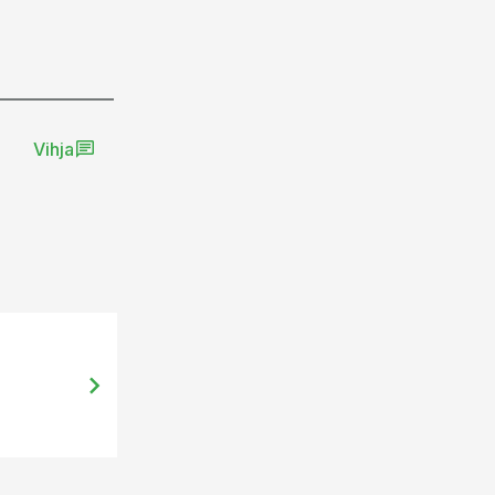
Vihja
15.09.14, 11:38
Parim mahetootja 2014 on Konju mõ