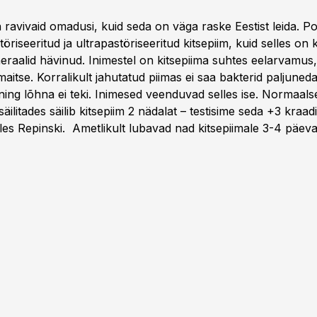
n ravivaid omadusi, kuid seda on väga raske Eestist leida. P
öriseeritud ja ultrapastöriseeritud kitsepiim, kuid selles on 
neraalid hävinud. Inimestel on kitsepiima suhtes eelarvamus,
maitse. Korralikult jahutatud piimas ei saa bakterid paljuneda
ning lõhna ei teki. Inimesed veenduvad selles ise. Normaals
äilitades säilib kitsepiim 2 nädalat – testisime seda +3 kraad
les Repinski. Ametlikult lubavad nad kitsepiimale 3-4 päeva