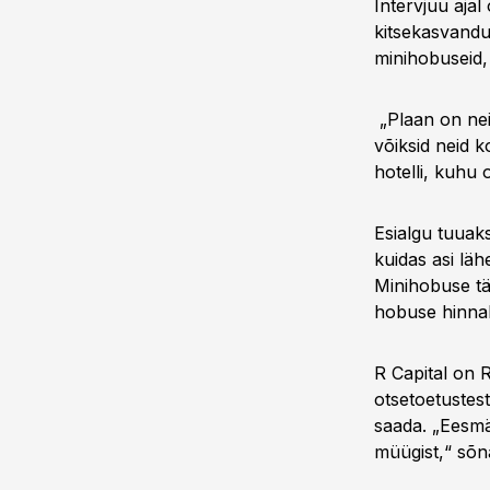
Intervjuu ajal
kitsekasvandu
minihobuseid,
„Plaan on nei
võiksid neid 
hotelli, kuhu
Esialgu tuuaks
kuidas asi läh
Minihobuse tä
hobuse hinnak
R Capital on 
otsetoetustest
saada. „Eesmä
müügist,“ sõn