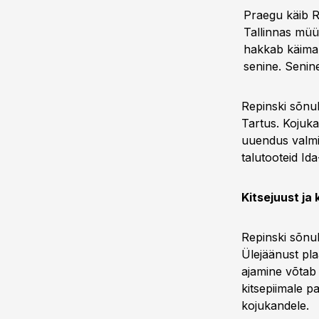
Praegu käib R 
Tallinnas müüa
hakkab käima 
senine. Senine
Repinski sõnul
Tartus. Kojukan
uuendus valmis
talutooteid Id
Kitsejuust ja
Repinski sõnu
Ülejäänust pla
ajamine võtab 
kitsepiimale p
kojukandele.