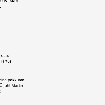
se värsket
s
 ostis
 Tartus
s ning pakkuma
Ü juht Martin
t