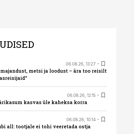
UDISED
06.08.26, 13:27
majandust, metsi ja loodust – ära too reisilt
sreisijaid“
06.08.26, 12:15
ärikasum kasvas üle kaheksa korra
06.08.26, 10:14
i all: tootjale ei tohi veeretada ostja