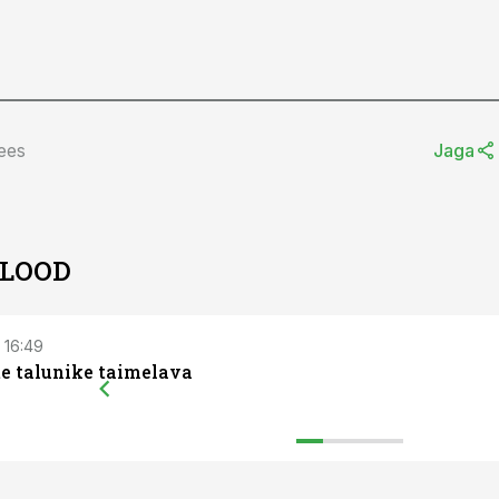
ees
Jaga
 LOOD
, 16:49
e talunike taimelava