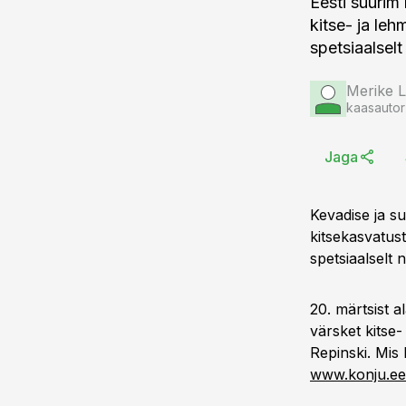
Eesti suurim
kitse- ja le
spetsiaalselt
Merike 
kaasautor
Jaga
Kevadise ja s
kitsekasvatus
spetsiaalselt 
20. märtsist 
värsket kitse
Repinski. Mis 
www.konju.ee