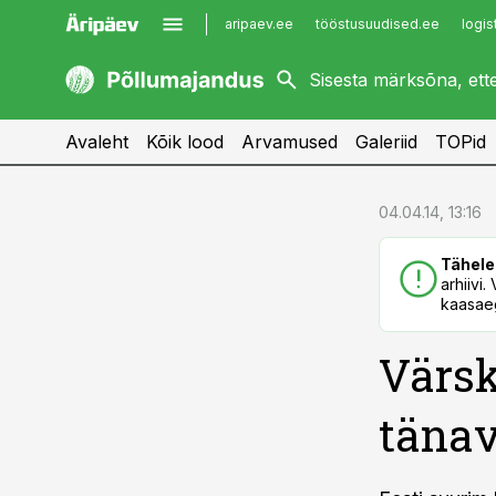
aripaev.ee
tööstusuudised.ee
logis
kaubandus.ee
imelineajalugu.ee
kinnisvarauudised.ee
imelineteadus.ee
Avaleht
Kõik lood
Arvamused
Galeriid
TOPid
cebook
cebook
04.04.14, 13:16
Twitter)
Twitter)
Tähele
kedIn
kedIn
arhiivi
kaasaeg
ail
ail
Värsk
k
k
tänav