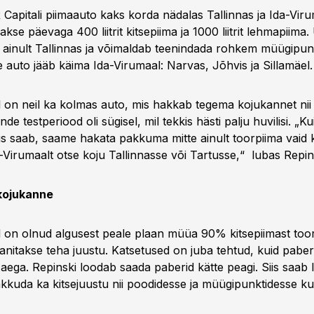
Capitali piimaauto kaks korda nädalas Tallinnas ja Ida-Viru
kse päevaga 400 liitrit kitsepiima ja 1000 liitrit lehmapiima
ainult Tallinnas ja võimaldab teenindada rohkem müügipun
 auto jääb käima Ida-Virumaal: Narvas, Jõhvis ja Sillamäel.
 on neil ka kolmas auto, mis hakkab tegema kojukannet nii 
de testperiood oli sügisel, mil tekkis hästi palju huvilisi. „K
 saab, saame hakata pakkuma mitte ainult toorpiima vaid ka
a-Virumaalt otse koju Tallinnasse või Tartusse,“ lubas Repin
 kojukanne
l on olnud algusest peale plaan müüa 90% kitsepiimast too
anitakse teha juustu. Katsetused on juba tehtud, kuid paberite
aega. Repinski loodab saada paberid kätte peagi. Siis saab l
akkuda ka kitsejuustu nii poodidesse ja müügipunktidesse ku