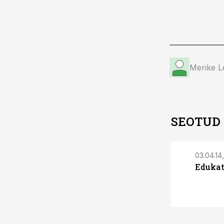
Merike L
SEOTUD
03.04.14
Edukat