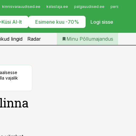
Iseteenindus
kinnisvarauudised.ee
kalastaja.ee
palgauudised.ee
personaliuudi
Telli Põllumajandus
Küsi AI-lt
Esimene kuu -70%
Logi sisse
ikud lingid
Radar
Minu Põllumajandus
taalsesse
la vajalik
linna