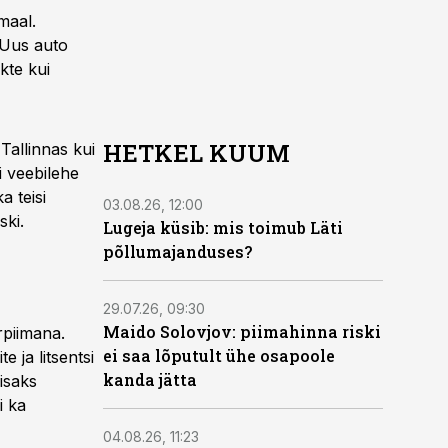
maal.
. Uus auto
kte kui
HETKEL KUUM
Tallinnas kui
ui veebilehe
 teisi
03.08.26, 12:00
ski.
Lugeja küsib: mis toimub Läti
põllumajanduses?
29.07.26, 09:30
Maido Solovjov: piimahinna riski
rpiimana.
ei saa lõputult ühe osapoole
 ja litsentsi
kanda jätta
isaks
i ka
04.08.26, 11:23