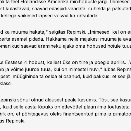
 oli ta teel Hollandisse Ameerika minihobuste järgi. Inimesed
st külastavad, saavad edaspidi vaadata, suhelda ja patsut
 kellega väikesed lapsed võivad ka ratsutada.
d ka müüma hakata,“ selgitas Repinski. „Inimesed, kel on e
koerte asemel pidada. Hakkama neile majakesi müüma ja a
 omanikud saavad äramineku ajaks oma hobused hoiule tuu
e Eestisse 4 hobust, kellest üks on tiine ja poegib aprillis. 
eb ja võime juurde tuua, kui on inimestel huvi,“ lubas Repins
pset müügihinda ta öelda ei osanud, kuid pakkus, et see jä
lassi.
Repinski sõnul olnud algusest peale kasumis. Tõsi, see kasu
, kuid selle aasta lõpuks on ettevõttel plaan ilma toetuste
rk on, et põhitegevus oleks finantseeritud piima ja piimato
as Repinski.